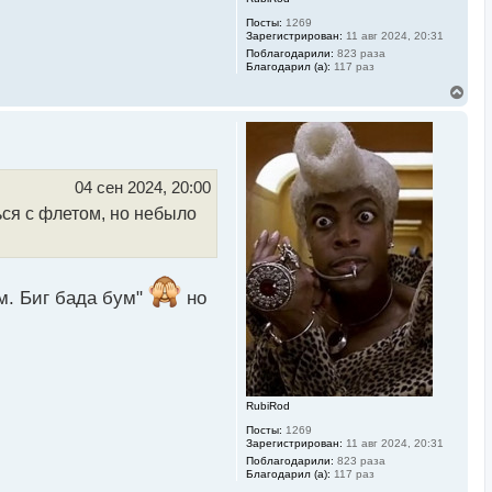
Посты:
1269
Зарегистрирован:
11 авг 2024, 20:31
Поблагодарили:
823 раза
Благодарил (а):
117 раз
В
е
р
н
у
т
ь
04 сен 2024, 20:00
с
ься с флетом, но небыло
я
к
н
а
ч
а
ум. Биг бада бум"
но
л
у
RubiRod
Посты:
1269
Зарегистрирован:
11 авг 2024, 20:31
Поблагодарили:
823 раза
Благодарил (а):
117 раз