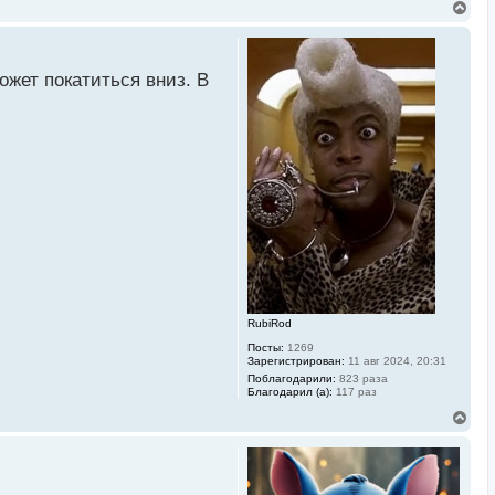
В
е
р
н
у
ожет покатиться вниз. В
т
ь
с
я
к
н
а
ч
а
л
у
RubiRod
Посты:
1269
Зарегистрирован:
11 авг 2024, 20:31
Поблагодарили:
823 раза
Благодарил (а):
117 раз
В
е
р
н
у
т