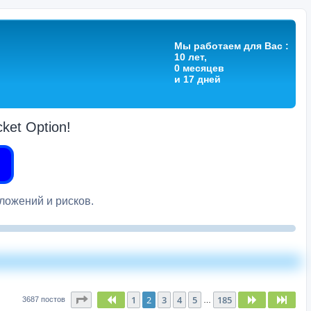
Мы работаем для Вас :
10 лет,
0 месяцев
и 17 дней
et Option!
вложений и рисков.
Страница
2
из
185
1
2
3
4
5
185
Пред.
След.
След
3687 постов
…