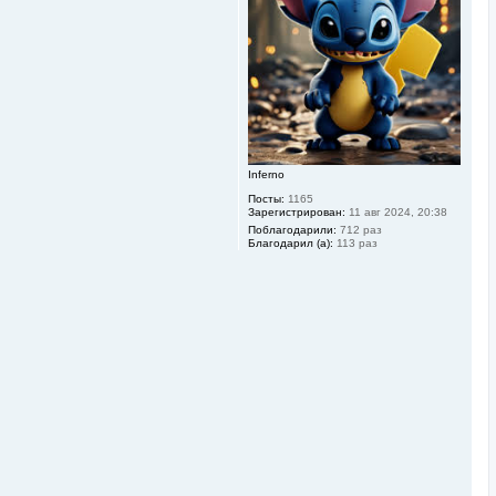
ь
с
я
к
н
а
ч
а
л
у
Inferno
Посты:
1165
Зарегистрирован:
11 авг 2024, 20:38
Поблагодарили:
712 раз
Благодарил (а):
113 раз