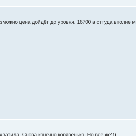
озможно цена дойдёт до уровня. 18700 а оттуда вполне м
хватила. Снова конечно корявенько. Но все же)))