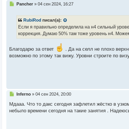
Н
Pancher
»
04 сен 2024, 16:27
е
п
р
RubiRod
писал(а):
о
Если я правильно определила на н4 сильный урове
ч
коррекция. Думаю 50% там тоже уровень н4. Можем
и
т
а
Благодарю за ответ
. Да на селл не плохо верхн
н
н
возможно по этому так вижу. Уровни строите по виз
ы
й
п
о
с
т
Н
Inferno
»
04 сен 2024, 20:00
е
Мдааа. Что то дакс сегодня зафлетил жёстко в узк
п
р
небыло времени сегодня на такие занятия . Надеюс
о
ч
и