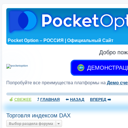
Pocket Option – РОССИЯ | Официальный Сайт
Добро пож
ДЕМОНСТРАЦ
Попробуйте все преимущества платформы на
Демо сче
🍏
СВЕЖЕЕ
⤴️
ГЛАВНАЯ
⬅️
НАЗАД
ВПЕРЕД
➡️
Торговля индексом DAX
Выбор раздела форума