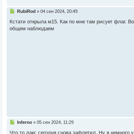
Н
RubiRod
»
04 сен 2024, 20:49
е
Кстати открыла м15. Как по мне там рисует флаг. В
п
р
общем наблюдаем
о
ч
и
т
а
н
н
ы
й
п
о
с
т
Н
Inferno
»
05 сен 2024, 11:29
е
Что то дакс сегодня снова зафлетил. Ну я немного у
п