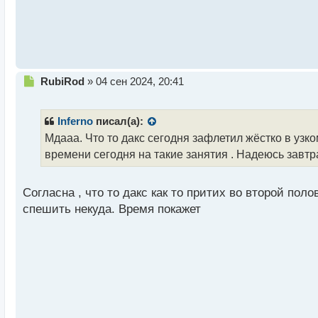
с
т
Н
RubiRod
»
04 сен 2024, 20:41
е
п
р
Inferno
писал(а):
о
Мдааа. Что то дакс сегодня зафлетил жёстко в уз
ч
времени сегодня на такие занятия . Надеюсь завтр
и
т
а
Согласна , что то дакс как то притих во второй пол
н
н
спешить некуда. Время покажет
ы
й
п
о
с
т