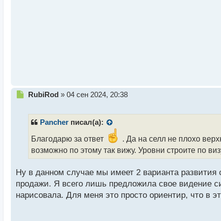
т
а
н
н
ы
й
п
о
с
т
Н
RubiRod
»
04 сен 2024, 20:38
е
п
р
Pancher
писал(а):
о
ч
Благодарю за ответ
. Да на селл не плохо верх
и
возможно по этому так вижу. Уровни строите по ви
т
а
Ну в данном случае мы имеет 2 варианта развития 
н
н
продажи. Я всего лишь предложила свое видение ситу
ы
нарисовала. Для меня это просто ориентир, что в 
й
п
о