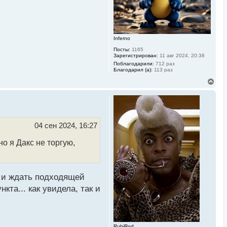
а
ч
а
л
у
Inferno
Посты:
1165
Зарегистрирован:
11 авг 2024, 20:38
Поблагодарили:
712 раз
Благодарил (а):
113 раз
В
е
р
н
у
т
ь
04 сен 2024, 16:27
с
я
но я Дакс не торгую,
к
н
а
ч
а
о и ждать подходящей
л
у
кта... как увидела, так и
RubiRod