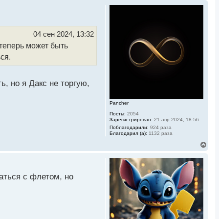
04 сен 2024, 13:32
 теперь может быть
ся.
ь, но я Дакс не торгую,
Pancher
Посты:
2054
Зарегистрирован:
21 апр 2024, 18:56
Поблагодарили:
924 раза
Благодарил (а):
1132 раза
В
е
р
н
у
аться с флетом, но
т
ь
с
я
к
н