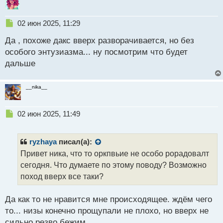
Н
02 июн 2025, 11:29
е
Да , похоже дакс вверх разворачивается, но без
п
р
особого энтузиазма... ну посмотрим что будет
о
дальше
ч
и
т
__nika__
а
н
н
Н
02 июн 2025, 11:49
ы
е
й
п
п
р
ryzhaya
писал(а):
о
о
Привет ника, что то оркпвьие не особо рорадовалт
с
ч
сегодня. Что думаете по этому поводу? Возможно
т
и
т
поход вверх все таки?
а
н
Да как то не нравится мне происходящее. ждём чего
н
то... низы конечно прощупали не плохо, но вверх не
ы
й
сильно резво бежим.