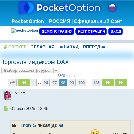
Pocket Option – РОССИЯ | Официальный Сайт
ДЕМОНСТРАЦИЯ
РЕГИСТРАЦИЯ
ВХОД
🍏
СВЕЖЕЕ
⤴️
ГЛАВНАЯ
⬅️
НАЗАД
ВПЕРЕД
➡️
Торговля индексом DAX
Выбор раздела форума
3700 постов
Страница
98
из
185
1
96
97
98
99
100
185
Пред.
След.
След
…
…
ryzhaya
Н
01 июн 2025, 13:45
е
п
р
Timon_S
писал(а):
о