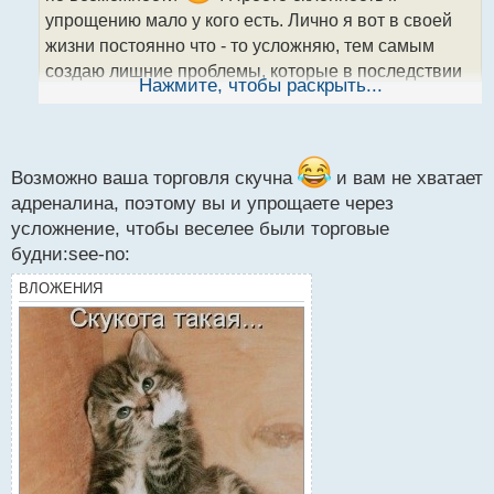
а
упрощению мало у кого есть. Лично я вот в своей
н
жизни постоянно что - то усложняю, тем самым
н
создаю лишние проблемы, которые в последствии
ы
Нажмите, чтобы раскрыть...
приходится решать. Иногда мысль "не может же
й
п
быть так просто", как раз и ведет в дебри
о
усложнения, казалось бы элементарной задачи.
с
т
Возможно ваша торговля скучна
и вам не хватает
адреналина, поэтому вы и упрощаете через
усложнение, чтобы веселее были торговые
будни:see-no:
ВЛОЖЕНИЯ