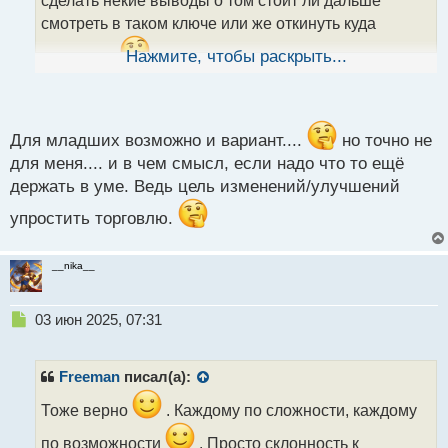
сделать некие выводы о том стоит ли дальше
н
смотреть в таком ключе или же откинуть куда
н
ы
подальше
Нажмите, чтобы раскрыть...
ну и да нужно держать в уме что
й
дальше все может быть даже если и месяц было
п
о
все супер
с
т
Для младших возможно и вариант....
но точно не
для меня.... и в чем смысл, если надо что то ещё
держать в уме. Ведь цель изменений/улучшений
упростить торговлю.
__nika__
Н
03 июн 2025, 07:31
е
п
р
Freeman
писал(а):
о
ч
Тоже верно
. Каждому по сложности, каждому
и
по возможности
. Просто склонность к
т