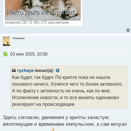
unnamed (30.71 КБ) 275 просмотров
Freeman
Н
03 июн 2025, 10:58
е
п
р
ryzhaya
писал(а):
о
Как будет, так будет. По крипте пока не нашла
ч
похожего ничего. Хочется чего то более активного.
и
т
А по факту с активность не очень, как по мне.
а
Исключение новости, и то все монеты одинаково
н
реагируют на происходящее
н
ы
й
Здесь согласен, движения у крипты зачастую
п
вялотекущее и временами импульсное, а сам визуал
о