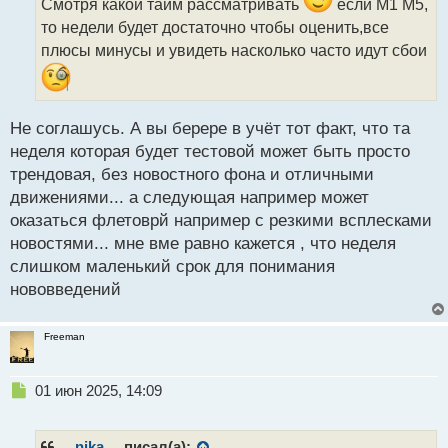
ч
Смотря какой тайм рассматривать
если М1 М5,
и
то недели будет достаточно чтобы оценить,все
т
плюсы минусы и увидеть насколько часто идут сбои
а
н
н
ы
Не соглашусь. А вы берере в учёт тот факт, что та
й
п
неделя которая будет тестовой может быть просто
о
трендовая, без новостного фона и отличными
с
движениями... а следующая например может
т
оказаться флетоврй например с резкими всплесками
новостями... мне вме равно кажется , что неделя
слишком маленький срок для понимания
нововведений
Freeman
Н
01 июн 2025, 14:09
е
п
р
__nika__
писал(а):