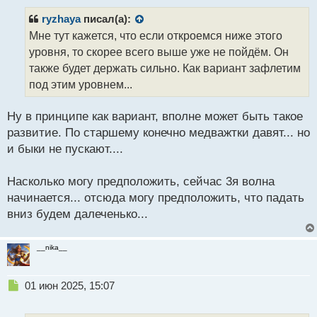
п
р
ryzhaya
писал(а):
о
Мне тут кажется, что если откроемся ниже этого
ч
уровня, то скорее всего выше уже не пойдём. Он
и
т
также будет держать сильно. Как вариант зафлетим
а
под этим уровнем...
н
н
Ну в принципе как вариант, вполне может быть такое
ы
й
развитие. По старшему конечно медважтки давят... но
п
и быки не пускают....
о
с
Насколько могу предположить, сейчас 3я волна
т
начинается... отсюда могу предположить, что падать
вниз будем далеченько...
__nika__
Н
01 июн 2025, 15:07
е
п