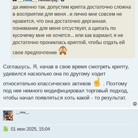
о
да именно так. допустим крипта достаточно сложна
ч
в восприятии для меня . и лично мне совсем не
и
т
нравится, что она достаточно дерганная.
а
понимание для меня отсуствует, а щипать по
н
кусочечку мне не хочется... или как вариант, я не
н
достаточно прониклась криптой, чтобы отдать ей
ы
й
свое предпочтение
п
о
с
Соглашусь. Я, начав в свое время смотреть крипту,
т
удивился насколько она по другому ходит
относительно классических активов
. Поэтому
под нее немного модифицировал торговый подход,
чтобы начал появляться хоть какой - то результат.
__nika__
Н
01 июн 2025, 15:04
е