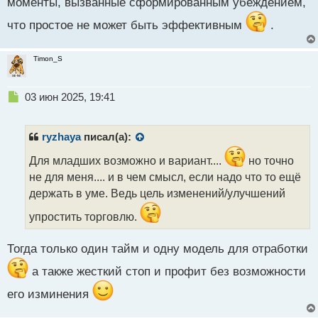
моменты, вызванные сформированным убеждением,
что простое не может быть эффективным
.
Timon_S
Н
03 июн 2025, 19:41
е
п
р
ryzhaya
писал(а):
о
ч
Для младших возможно и вариант....
но точно
и
не для меня.... и в чем смысл, если надо что то ещё
т
держать в уме. Ведь цель изменений/улучшений
а
н
упростить торговлю.
н
ы
Тогда только один тайм и одну модель для отработки
й
п
а также жесткий стоп и профит без возможности
о
с
его изминения
т