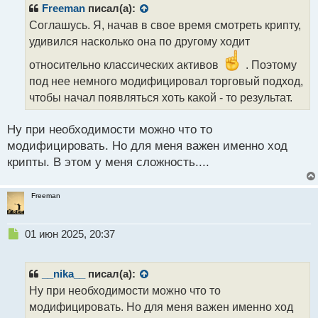
р
Freeman
писал(а):
о
Соглашусь. Я, начав в свое время смотреть крипту,
ч
удивился насколько она по другому ходит
и
т
относительно классических активов
. Поэтому
а
под нее немного модифицировал торговый подход,
н
н
чтобы начал появляться хоть какой - то результат.
ы
й
Ну при необходимости можно что то
п
модифицировать. Но для меня важен именно ход
о
с
крипты. В этом у меня сложность....
т
Freeman
Н
01 июн 2025, 20:37
е
п
р
__nika__
писал(а):
о
Ну при необходимости можно что то
ч
модифицировать. Но для меня важен именно ход
и