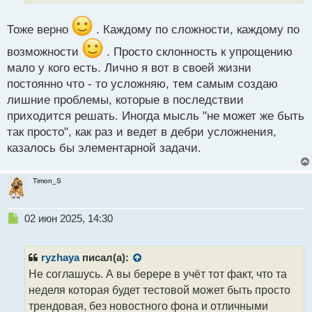
т
а
Тоже верно
. Каждому по сложности, каждому по
н
н
возможности
. Просто склонность к упрощению
ы
мало у кого есть. Лично я вот в своей жизни
й
п
постоянно что - то усложняю, тем самым создаю
о
лишние проблемы, которые в последствии
с
приходится решать. Иногда мысль "не может же быть
т
так просто", как раз и ведет в дебри усложнения,
казалось бы элементарной задачи.
Timon_S
Н
02 июн 2025, 14:30
е
п
р
ryzhaya
писал(а):
о
Не соглашусь. А вы берере в учёт тот факт, что та
ч
неделя которая будет тестовой может быть просто
и
т
трендовая, без новостного фона и отличными