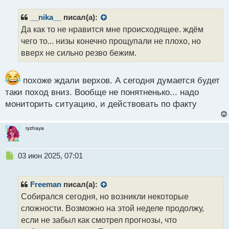
п
р
__nika__
писал(а):
о
Да как то не нравится мне происходящее. ждём
ч
чего то... низы конечно прощупали не плохо, но
и
т
вверх не сильно резво бежим.
а
н
н
похоже ждали верхов. А сегодня думается будет
ы
таки поход вниз. Вообще не понятненько... надо
й
мониторить ситуацию, и действовать по факту
п
о
с
ryzhaya
т
Н
03 июн 2025, 07:01
е
п
р
Freeman
писал(а):
о
Собирался сегодня, но возникли некоторые
ч
сложности. Возможно на этой неделе продолжу,
и
т
если не забыл как смотрел прогнозы, что
а