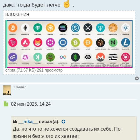
дакс, тогда будет легче
.
ВЛОЖЕНИЯ
cripta (71.67 КБ) 291 просмотр
Freeman
Н
02 июн 2025, 14:24
е
п
р
__nika__
писал(а):
о
Да, но что то не хочется создавать их себе. По
ч
жизни и без этого их хватает
и