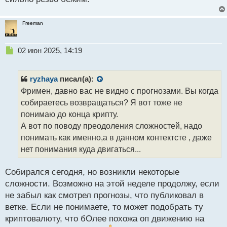
п
о
Freeman
с
т
Н
02 июн 2025, 14:19
е
п
р
ryzhaya
писал(а):
о
Фримен, давно вас не видно с прогнозами. Вы когда
ч
собираетесь возвращаться? Я вот тоже не
и
т
понимаю до конца крипту.
а
А вот по поводу преодоления сложностей, надо
н
понимать как именно,а в данном контектсте , даже
н
нет понимания куда двигаться...
ы
й
п
Собирался сегодня, но возникли некоторые
о
сложности. Возможно на этой неделе продолжу, если
с
не забыл как смотрел прогнозы, что публиковал в
т
ветке. Если не понимаете, то может подобрать ту
криптовалюту, что бОлее похожа оп движению на