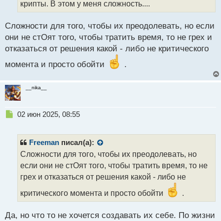
т
крипты. В этом у меня сложность....
а
н
Сложности для того, чтобы их преодолевать, но если
н
они не стОят того, чтобы тратить время, то не грех и
ы
й
отказаться от решения какой - либо не критического
п
момента и просто обойти
.
о
с
т
__nika__
Н
02 июн 2025, 08:55
е
п
р
Freeman
писал(а):
о
Сложности для того, чтобы их преодолевать, но
ч
если они не стОят того, чтобы тратить время, то не
и
т
грех и отказаться от решения какой - либо не
а
критического момента и просто обойти
.
н
н
ы
Да, но что то не хочется создавать их себе. По жизни
й