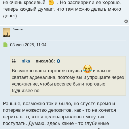
с
не очень красивый
. Но распиарили ее хорошо,
т
теперь каждый думает, что там можно делать много
денег).
Freeman
Н
03 июн 2025, 11:04
е
п
р
__nika__
писал(а):
о
ч
Возможно ваша торговля скучна
и вам не
и
хватает адреналина, поэтому вы и упрощаете через
т
усложнение, чтобы веселее были торговые
а
будни:see-no:
н
н
ы
Раньше, возможно так и было, но спустя время и
й
потеряв множество депозитов, как - то не хочется
п
верить в то, что я целенаправленно могу так
о
с
поступать. Думаю, здесь какие - то глубинные
т