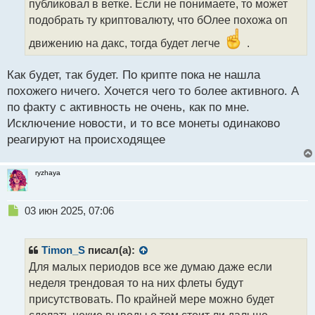
публиковал в ветке. Если не понимаете, то может
н
подобрать ту криптовалюту, что бОлее похожа оп
н
ы
движению на дакс, тогда будет легче
.
й
п
Как будет, так будет. По крипте пока не нашла
о
с
похожего ничего. Хочется чего то более активного. А
т
по факту с активность не очень, как по мне.
Исключение новости, и то все монеты одинаково
реагируют на происходящее
ryzhaya
Н
03 июн 2025, 07:06
е
п
р
Timon_S
писал(а):
о
Для малых периодов все же думаю даже если
ч
неделя трендовая то на них флеты будут
и
т
присутствовать. По крайней мере можно будет
а