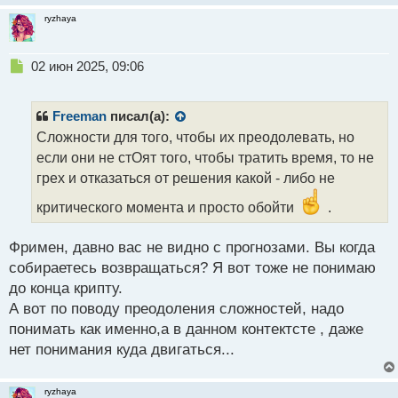
ryzhaya
Н
02 июн 2025, 09:06
е
п
р
Freeman
писал(а):
о
Сложности для того, чтобы их преодолевать, но
ч
если они не стОят того, чтобы тратить время, то не
и
т
грех и отказаться от решения какой - либо не
а
критического момента и просто обойти
.
н
н
ы
Фримен, давно вас не видно с прогнозами. Вы когда
й
собираетесь возвращаться? Я вот тоже не понимаю
п
до конца крипту.
о
с
А вот по поводу преодоления сложностей, надо
т
понимать как именно,а в данном контектсте , даже
нет понимания куда двигаться...
ryzhaya