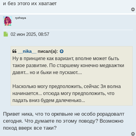
и без этого их хватает
п
о
с
ryzhaya
т
Н
02 июн 2025, 08:57
е
п
р
__nika__
писал(а):
о
Ну в принципе как вариант, вполне может быть
ч
такое развитие. По старшему конечно медважтки
и
т
давят... но и быки не пускают....
а
н
Насколько могу предположить, сейчас 3я волна
н
начинается... отсюда могу предположить, что
ы
й
падать вниз будем далеченько...
п
о
Привет ника, что то оркпвьие не особо рорадовалт
с
сегодня. Что думаете по этому поводу? Возможно
т
поход вверх все таки?