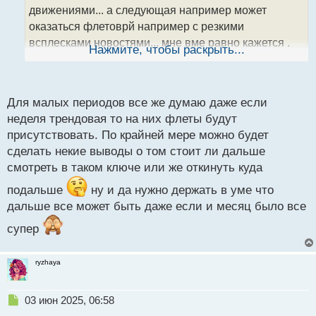
а
движениями... а следующая например может
н
оказаться флетоврй например с резкими
н
всплесками новостями... мне вме равно кажется ,
ы
Нажмите, чтобы раскрыть...
й
что неделя слишком маленький срок для понимания
п
нововведений
о
с
Для малых периодов все же думаю даже если
т
неделя трендовая то на них флеты будут
присутствовать. По крайней мере можно будет
сделать некие выводы о том стоит ли дальше
смотреть в таком ключе или же откинуть куда
подальше
ну и да нужно держать в уме что
дальше все может быть даже если и месяц было все
супер
ryzhaya
Н
03 июн 2025, 06:58
е