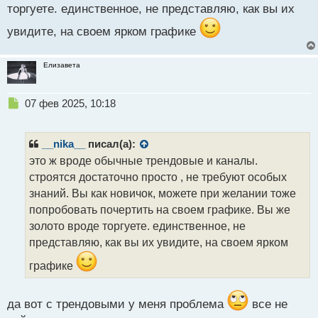
т
торгуете. единственное, не представляю, как вы их
увидите, на своем ярком графике
Елизавета
Н
07 фев 2025, 10:18
е
п
р
__nika__
писал(а):
о
это ж вроде обычные трендовые и каналы.
ч
строятся достаточно просто , не требуют особых
и
т
знаний. Вы как новичок, можете при желании тоже
а
попробовать почертить на своем графике. Вы же
н
золото вроде торгуете. единственное, не
н
представляю, как вы их увидите, на своем ярком
ы
й
графике
п
о
с
да вот с трендовыми у меня проблема
все не
т