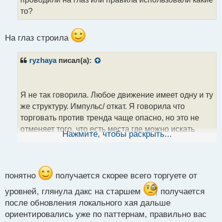
н
то?
н
ы
й
На глаз строила
п
о
с
ryzhaya
писал(а):
т
Я не так говорила. Любое движение имеет одну и ту
же структуру. Импульс/ откат. Я говорила что
торговать против тренда чаще опасно, но это не
отменяет того, что есть места где можно искать
Нажмите, чтобы раскрыть...
входы против. Если посмотреть на м5 там был
первый вход. Я предположила, что цена выше уже
не пойдет, слишком длинное движение было. И как
я считают требуется откат. Давно требуется. Первая
понятно
получается скорее всего торгуете от
сделка была в просадке, но для меня это была
уровней, глянула дакс на старшем
получается
допустимая просадка.
после обновления локального хая дальше
Анализируем дальше. Я говорила, что смотрю и
ориентировались уже по паттернам, правильно вас
старшие тф. Итак на часах сформировался пин бар.