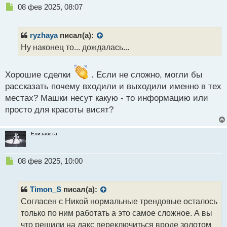
Н
08 фев 2025, 08:07
е
п
р
ryzhaya
писал(а):
о
Ну наконец то... дождалась...
ч
и
т
Хорошие сделки
. Если не сложно, могли бы
а
рассказать почему входили и выходили именно в тех
н
н
местах? Машки несут какую - то информацию или
ы
просто для красоты висят?
й
п
о
Елизавета
с
т
Н
08 фев 2025, 10:00
е
п
р
Timon_S
писал(а):
о
Согласен с Никой нормальные трендовые осталось
ч
только по ним работать а это самое сложное. А вы
и
т
что решили на дакс переключиться вроде золотом