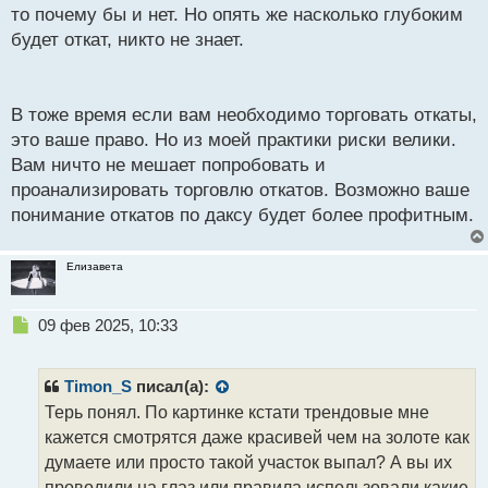
то почему бы и нет. Но опять же насколько глубоким
будет откат, никто не знает.
В тоже время если вам необходимо торговать откаты,
это ваше право. Но из моей практики риски велики.
Вам ничто не мешает попробовать и
проанализировать торговлю откатов. Возможно ваше
понимание откатов по даксу будет более профитным.
Елизавета
Н
09 фев 2025, 10:33
е
п
р
Timon_S
писал(а):
о
Терь понял. По картинке кстати трендовые мне
ч
кажется смотрятся даже красивей чем на золоте как
и
т
думаете или просто такой участок выпал? А вы их
а
проводили на глаз или правила использовали какие