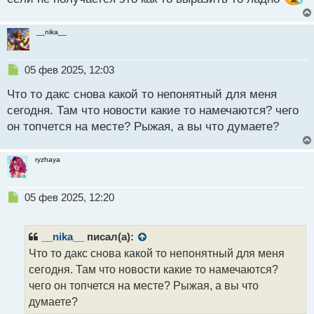
__nika__
Н
05 фев 2025, 12:03
е
Что то дакс снова какой то непонятный для меня
п
р
сегодня. Там что новости какие то намечаются? чего
о
он топчется на месте? Рыжая, а вы что думаете?
ч
и
т
ryzhaya
а
н
н
Н
05 фев 2025, 12:20
ы
е
й
п
п
р
__nika__
писал(а):
о
о
Что то дакс снова какой то непонятный для меня
с
ч
сегодня. Там что новости какие то намечаются?
т
и
т
чего он топчется на месте? Рыжая, а вы что
а
думаете?
н