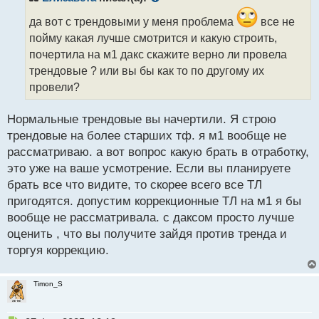
о
ч
да вот с трендовыми у меня проблема
все не
и
пойму какая лучше смотрится и какую строить,
т
почертила на м1 дакс скажите верно ли провела
а
трендовые ? или вы бы как то по другому их
н
н
провели?
ы
й
Нормальные трендовые вы начертили. Я строю
п
трендовые на более старших тф. я м1 вообще не
о
с
рассматриваю. а вот вопрос какую брать в отработку,
т
это уже на ваше усмотрение. Если вы планируете
брать все что видите, то скорее всего все ТЛ
пригодятся. допустим коррекционные ТЛ на м1 я бы
вообще не рассматривала. с даксом просто лучше
оценить , что вы получите зайдя против тренда и
торгуя коррекцию.
Timon_S