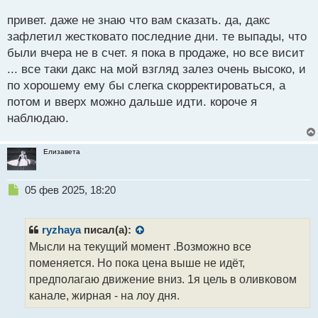
н
привет. даже не знаю что вам сказать. да, дакс
ы
й
зафлетил жестковато последние дни. те выпады, что
п
были вчера не в счет. я пока в продаже, но все висит
о
... все таки дакс на мой взгляд залез очень высоко, и
с
по хорошему ему бы слегка скорректироваться, а
т
потом и вверх можно дальше идти. короче я
наблюдаю.
Елизавета
Н
05 фев 2025, 18:20
е
п
р
ryzhaya
писал(а):
о
Мысли на текущий момент .Возможно все
ч
поменяется. Но пока цена выше не идёт,
и
т
предполагаю движение вниз. 1я цель в оливковом
а
канале, жирная - на лоу дня.
н
н