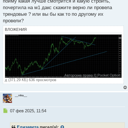
пойму какая лучше смотрится и какую строить,
почертила на м1 дакс скажите верно ли провела
трендовые ? или вы бы как то по другому их
провели?
ВЛОЖЕНИЯ
д (371.29 КБ) 636 просмотров
__nika__
Н
07 фев 2025, 11:54
е
п
р
Елизавета
писал(а):