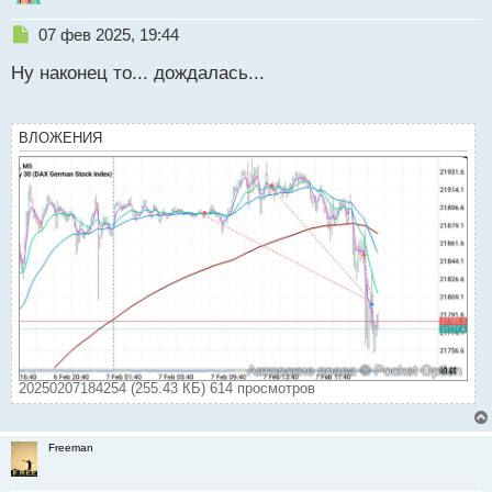
Н
07 фев 2025, 19:44
е
Ну наконец то... дождалась...
п
р
о
ч
ВЛОЖЕНИЯ
и
т
а
н
н
ы
й
п
о
с
т
20250207184254 (255.43 КБ) 614 просмотров
Freeman