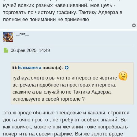
с
кучей всяких разных навешиваний. моя цель -
т
торговать по чистому графику. Тактику Адверза в
полном ее понимании не применяю
__nika__
Н
06 фев 2025, 14:49
е
п
р
Елизавета
писал(а):
о
ч
ryzhaya смотрю вы что то интересное чертите
и
встречала подобное на просторах интернета,
т
скажите а вы случайно не Тактика Адверза
а
используете в своей торговле ?
н
н
ы
это ж вроде обычные трендовые и каналы. строятся
й
достаточно просто , не требуют особых знаний. Вы
п
как новичок, можете при желании тоже попробовать
о
с
почертить на своем графике. Вы же золото вроде