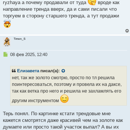
ryzhaya а почему продавали от туда
вроде как
а
направление тренда вверх, да и сами писали что
н
н
торгуем в сторону старшего тренда, а тут продажи
ы
й
п
о
Timon_S
с
т
Н
08 фев 2025, 12:40
е
п
р
Елизавета
писал(а):
о
нет, так же золото смотрю, просто по тл решила
ч
поинтересоваться, поэтому и провела их на даксе,
и
т
так как ветка про него и решила не захламлять его
а
другим инструментом
н
н
ы
Терь понял. По картинке кстати трендовые мне
й
кажется смотрятся даже красивей чем на золоте как
п
думаете или просто такой участок выпал? А вы их
о