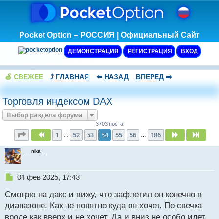
Pocket Option – РОССИЯ | Официальный Сайт
ДЕМОНСТРАЦИЯ
РЕГИСТРАЦИЯ
ВХОД
🍏
СВЕЖЕЕ
⤴️
ГЛАВНАЯ
⬅️
НАЗАД
ВПЕРЕД
➡️
Торговля индексом DAX
Выбор раздела форума
3703 поста
Страница
54
из
186
1
52
53
54
55
56
186
Пред.
След.
След
…
…
__nika__
Н
04 фев 2025, 17:43
е
Смотрю на дакс и вижу, что зафлетил он конечно в
п
р
диапазоне. Как не понятно куда он хочет. По свечка
о
вроде как вверх и не хочет. Да и вниз не особо идет.