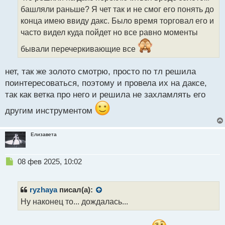
а
башляли раньше? Я чет так и не смог его понять до
н
конца имею ввиду дакс. Было время торговал его и
н
часто видел куда пойдет но все равно моменты
ы
й
бывали перечеркивающие все
п
о
с
нет, так же золото смотрю, просто по тл решила
т
поинтересоваться, поэтому и провела их на даксе,
так как ветка про него и решила не захламлять его
другим инструментом
Елизавета
Н
08 фев 2025, 10:02
е
п
р
ryzhaya
писал(а):
о
Ну наконец то... дождалась...
ч
и
т