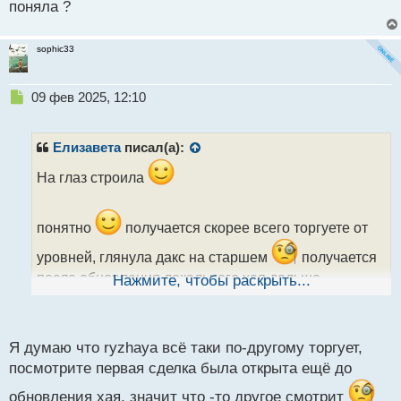
поняла ?
Ну он конечно слегка кривой и параллельно
анализируем свечи. Все свечи за последние часы с
sophic33
серьёзными хвостами на продажу. Я вошла там где
зашла опять.
Н
09 фев 2025, 12:10
е
п
р
Елизавета
писал(а):
о
ч
На глаз строила
и
т
а
понятно
получается скорее всего торгуете от
н
уровней, глянула дакс на старшем
получается
н
ы
после обновления локального хая дальше
Нажмите, чтобы раскрыть...
й
ориентировались уже по паттернам, правильно вас
п
поняла ?
о
с
Я думаю что ryzhaya всё таки по-другому торгует,
т
посмотрите первая сделка была открыта ещё до
обновления хая, значит что -то другое смотрит