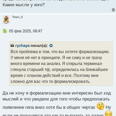
ч
Какие мысли у кого?
и
т
а
Timon_S
н
н
ы
Н
05 фев 2025, 08:47
й
е
п
п
о
р
ryzhaya
писал(а):
с
о
Вся проблема в том, что вы хотите формализацию.
т
ч
У меня её нет в принципе. Я не сижу и не трачу
и
т
много времени на анализ. Я открыла терминал
а
глянула старший тф, определилась на ближайшее
н
время с планом действий и все. Поэтому мне
н
сложно для вас что то формализировать.
ы
й
п
Да не хочу я формализацию мне интересен был ход
о
мыслей и что увидели для того чтобы предполагать
с
т
появление гепа вниз хотя бы в общих чертах
Ну
если не получается это как то выразить то ладно