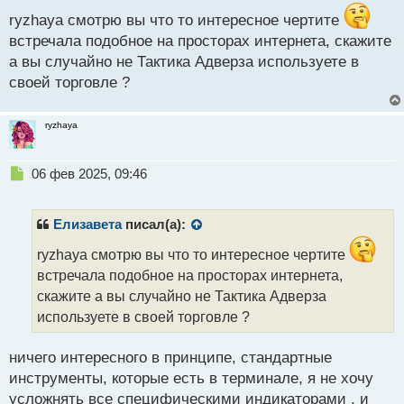
ы
ryzhaya смотрю вы что то интересное чертите
й
встречала подобное на просторах интернета, скажите
п
а вы случайно не Тактика Адверза используете в
о
с
своей торговле ?
т
ryzhaya
Н
06 фев 2025, 09:46
е
п
р
Елизавета
писал(а):
о
ч
ryzhaya смотрю вы что то интересное чертите
и
встречала подобное на просторах интернета,
т
скажите а вы случайно не Тактика Адверза
а
используете в своей торговле ?
н
н
ы
ничего интересного в принципе, стандартные
й
инструменты, которые есть в терминале, я не хочу
п
усложнять все специфическими индикаторами , и
о