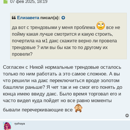
Н
07 фев 2025, 18:19
е
п
р
Елизавета
писал(а):
о
ч
да вот с трендовыми у меня проблема
все не
и
пойму какая лучше смотрится и какую строить,
т
почертила на м1 дакс скажите верно ли провела
а
трендовые ? или вы бы как то по другому их
н
н
провели?
ы
й
Согласен с Никой нормальные трендовые осталось
п
только по ним работать а это самое сложное. А вы
о
с
что решили на дакс переключиться вроде золотом
т
башляли раньше? Я чет так и не смог его понять до
конца имею ввиду дакс. Было время торговал его и
часто видел куда пойдет но все равно моменты
бывали перечеркивающие все
ryzhaya