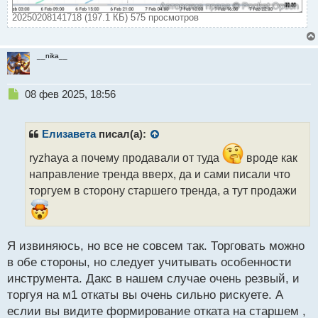
20250208141718 (197.1 КБ) 575 просмотров
__nika__
Н
08 фев 2025, 18:56
е
п
р
Елизавета
писал(а):
о
ч
ryzhaya а почему продавали от туда
вроде как
и
направление тренда вверх, да и сами писали что
т
торгуем в сторону старшего тренда, а тут продажи
а
н
н
ы
Я извиняюсь, но все не совсем так. Торговать можно
й
п
в обе стороны, но следует учитывать особенности
о
инструмента. Дакс в нашем случае очень резвый, и
с
торгуя на м1 откаты вы очень сильно рискуете. А
т
еслии вы видите формирование отката на старшем ,