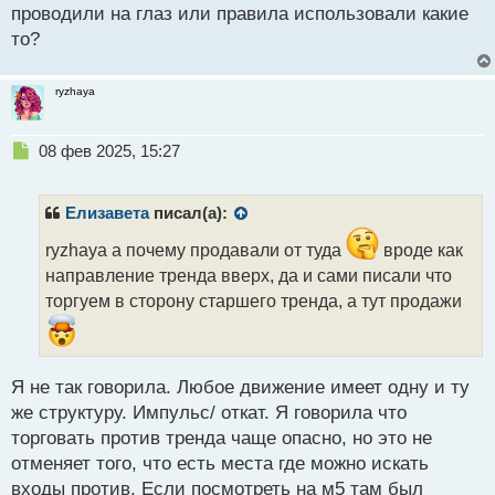
с
проводили на глаз или правила использовали какие
т
то?
ryzhaya
Н
08 фев 2025, 15:27
е
п
р
Елизавета
писал(а):
о
ч
ryzhaya а почему продавали от туда
вроде как
и
направление тренда вверх, да и сами писали что
т
торгуем в сторону старшего тренда, а тут продажи
а
н
н
ы
Я не так говорила. Любое движение имеет одну и ту
й
п
же структуру. Импульс/ откат. Я говорила что
о
торговать против тренда чаще опасно, но это не
с
отменяет того, что есть места где можно искать
т
входы против. Если посмотреть на м5 там был