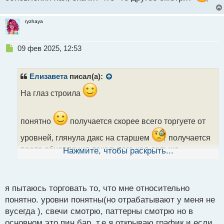
ryzhaya
Н
09 фев 2025, 12:53
е
п
р
Елизавета
писал(а):
о
ч
На глаз строила
и
т
а
понятно
получается скорее всего торгуете от
н
уровней, глянула дакс на старшем
получается
н
ы
после обновления локального хая дальше
Нажмите, чтобы раскрыть...
й
ориентировались уже по паттернам, правильно вас
п
поняла ?
о
с
я пытаюсь торговать то, что мне относительно
т
понятно. уровни понятны(но отрабатывают у меня не
вусегда ), свечи смотрю, паттерны смотрю но в
основном это пин бар. т.е я открываю график и если