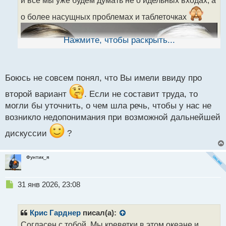
а
о более насущных проблемах и таблеточках
н
н
ы
Нажмите, чтобы раскрыть...
й
п
о
с
Боюсь не совсем понял, что Вы имели ввиду про
т
второй вариант
. Если не составит труда, то
могли бы уточнить, о чем шла речь, чтобы у нас не
возникло недопонимания при возможной дальнейшей
дискуссии
?
Фунтик_я
Н
31 янв 2026, 23:08
е
п
р
Крис Гарднер
писал(а):
о
Согласен с тобой. Мы креветки в этом океане и