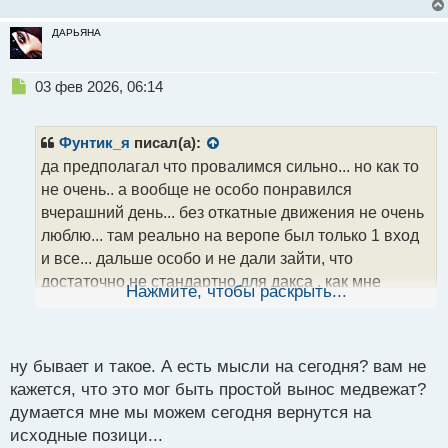
ДАРЬЯНА
Н
03 фев 2026, 06:14
е
п
р
Фунтик_я
писал(а):
о
да предполагал что провалимся сильно... но как то
ч
не очень.. а вообще не особо понравился
и
т
вчерашний день... без откатные движения не очень
а
люблю... там реально на веропе был только 1 вход
н
и все... дальше особо и не дали зайти, что
н
достаточно не стандартно для дакса , как мне
ы
Нажмите, чтобы раскрыть...
й
кажется. ну посмотрим,чем сегодня нас порадует
п
рынок
о
с
ну бывает и такое. А есть мысли на сегодня? вам не
т
кажется, что это мог быть простой вынос медвежат?
думается мне мы можем сегодня вернутся на
исходные позици...