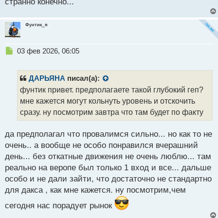
странно конечно...
Фунтик_я
Н
03 фев 2026, 06:05
е
п
р
ДАРЬЯНА
писал(а):
о
фунтик привет. предполагаете такой глубокий геп?
ч
мне кажется могут кольнуть уровень и отскочить
и
т
сразу. ну посмотрим завтра что там будет по факту
а
н
да предполагал что провалимся сильно... но как то не
н
очень.. а вообще не особо понравился вчерашний
ы
й
день... без откатные движения не очень люблю... там
п
реально на веропе был только 1 вход и все... дальше
о
особо и не дали зайти, что достаточно не стандартно
с
для дакса , как мне кажется. ну посмотрим,чем
т
сегодня нас порадует рынок