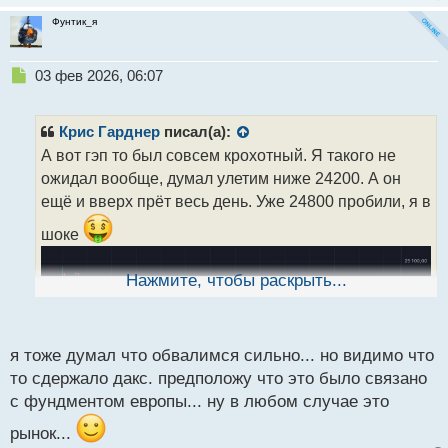
Фунтик_я
Н
03 фев 2026, 06:07
е
п
р
Крис Гарднер
писал(а):
о
А вот гэп то был совсем крохотный. Я такого не
ч
ожидал вообще, думал улетим ниже 24200. А он
и
т
ещё и вверх прёт весь день. Уже 24800 пробили, я в
а
шоке
н
н
ы
Нажмите, чтобы раскрыть...
й
п
о
с
я тоже думал что обвалимся сильно... но видимо что
т
то сдержало дакс. предположу что это было связано
с фундментом европы... ну в любом случае это
рынок...