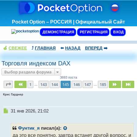
Pocket Option – РОССИЯ | Официальный Сайт
ДЕМОНСТРАЦИЯ
РЕГИСТРАЦИЯ
ВХОД
🍏
СВЕЖЕЕ
⤴️
ГЛАВНАЯ
⬅️
НАЗАД
ВПЕРЕД
➡️
Торговля индексом DAX
Выбор раздела форума
3693 поста
Страница
145
из
185
1
143
144
145
146
147
185
Пред.
След.
Сл
…
…
Крис Гарднер
Н
31 янв 2026, 21:02
е
п
р
Фунтик_я
писал(а):
о
да это все понятно. завтра встанет другой вопрос, и