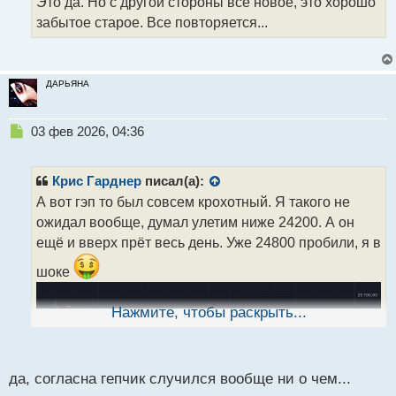
Это да. Но с другой стороны все новое, это хорошо
н
забытое старое. Все повторяется...
ы
й
п
о
ДАРЬЯНА
с
т
Н
03 фев 2026, 04:36
е
п
р
Крис Гарднер
писал(а):
о
А вот гэп то был совсем крохотный. Я такого не
ч
ожидал вообще, думал улетим ниже 24200. А он
и
т
ещё и вверх прёт весь день. Уже 24800 пробили, я в
а
шоке
н
н
ы
Нажмите, чтобы раскрыть...
й
п
о
с
да, согласна гепчик случился вообще ни о чем...
т