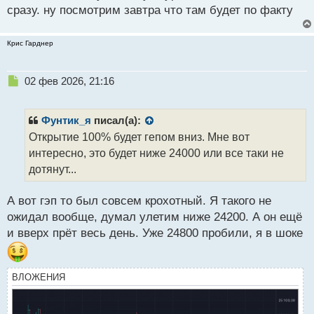
й
сразу. ну посмотрим завтра что там будет по факту
п
о
Крис Гарднер
с
т
Н
02 фев 2026, 21:16
е
п
р
Фунтик_я
писал(а):
о
Открытие 100% будет гепом вниз. Мне вот
ч
интересно, это будет ниже 24000 или все таки не
и
т
дотянут...
а
н
А вот гэп то был совсем крохотный. Я такого не
н
ожидал вообще, думал улетим ниже 24200. А он ещё
ы
й
и вверх прёт весь день. Уже 24800 пробили, я в шоке
п
о
с
ВЛОЖЕНИЯ
т