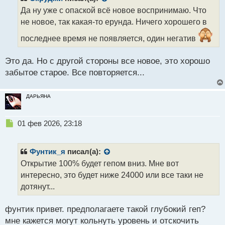
о
Да ну уже с опаской всё новое воспринимаю. Что
ч
не новое, так какая-то ерунда. Ничего хорошего в
и
т
последнее время не появляется, один негатив
а
н
н
Это да. Но с другой стороны все новое, это хорошо
ы
забытое старое. Все повторяется...
й
п
о
ДАРЬЯНА
с
т
Н
01 фев 2026, 23:18
е
п
р
Фунтик_я
писал(а):
о
Открытие 100% будет гепом вниз. Мне вот
ч
интересно, это будет ниже 24000 или все таки не
и
т
дотянут...
а
н
фунтик привет. предполагаете такой глубокий геп?
н
мне кажется могут кольнуть уровень и отскочить
ы