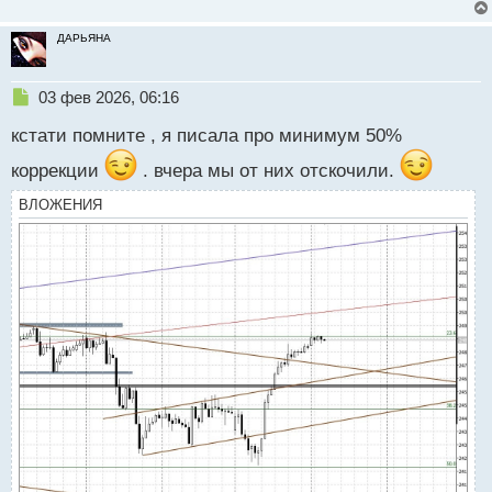
ДАРЬЯНА
Н
03 фев 2026, 06:16
е
кстати помните , я писала про минимум 50%
п
р
коррекции
. вчера мы от них отскочили.
о
ч
ВЛОЖЕНИЯ
и
т
а
н
н
ы
й
п
о
с
т