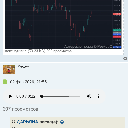
дакс удивил (59.23 КБ) 292 просмотра
Скруджи
Н
02 фев 2026, 21:55
е
п
р
о
ч
307 просмотров
и
т
ДАРЬЯНА
писал(а):
а
н