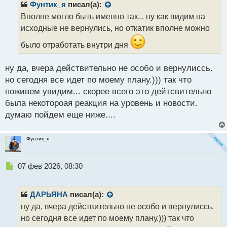
р
Фунтик_я
писал(а):
о
Вполне могло быть именно так... ну как видим на
ч
исходные не вернулись, но откатик вполне можно
и
т
было отработать внутри дня
а
н
н
ну да, вчера действительно не особо и вернулиссь.
ы
но сегодня все идет по моему плану.))) так что
й
поживем увидим... скорее всего это дейтсвительно
п
была некотороая реакция на уровень и новости.
о
с
думаю пойдем еще ниже....
т
Фунтик_я
Н
07 фев 2026, 08:30
е
п
р
ДАРЬЯНА
писал(а):
о
ну да, вчера действительно не особо и вернулиссь.
ч
но сегодня все идет по моему плану.))) так что
и