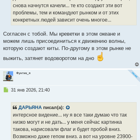
ч
снова начнутся качели... те кто создают эти вот
и
т
проблемы, тем и командуют рынком и от этих
а
конкретных людей зависит очень многое...
н
н
Согласен с тобой. Мы креветки в этом океане и
ы
й
можем лишь присоединиться к движению волны,
п
которую создают киты. По-другому в этом рынке не
о
с
выжить, затянет водоворотом на дно
т
Фунтик_я
Н
31 янв 2026, 21:40
е
п
р
ДАРЬЯНА
писал(а):
о
интерсное видение... ну я все таки думаю что так
ч
низко могут и не дать... у меня сейчас картинка
и
т
такова, нарисовали флаг и будет пробой вниз.
а
Возможно даже гепом вниз. а вот на уровне 23900-