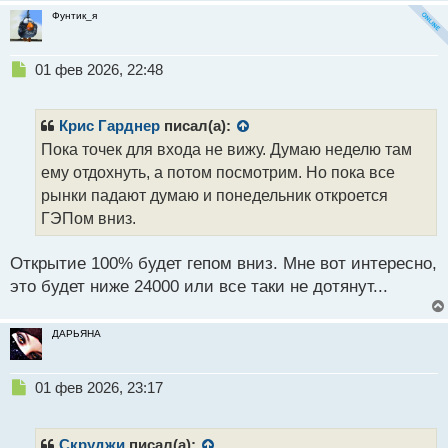
п
Фунтик_я
о
с
т
Н
01 фев 2026, 22:48
е
п
р
Крис Гарднер
писал(а):
о
Пока точек для входа не вижу. Думаю неделю там
ч
ему отдохнуть, а потом посмотрим. Но пока все
и
т
рынки падают думаю и понедельник откроется
а
ГЭПом вниз.
н
н
Открытие 100% будет гепом вниз. Мне вот интересно,
ы
й
это будет ниже 24000 или все таки не дотянут...
п
о
ДАРЬЯНА
с
т
Н
01 фев 2026, 23:17
е
п
р
Скруджи
писал(а):