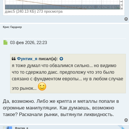
дакс5 (240.13 КБ) 273 просмотра
Крис Гарднер
Н
03 фев 2026, 22:23
е
п
р
Фунтик_я
писал(а):
о
я тоже думал что обвалимся сильно... но видимо
ч
что то сдержало дакс. предположу что это было
и
т
связано с фундментом европы... ну в любом случае
а
это рынок...
н
н
ы
Да, возможно. Либо же крипта и металлы попали в
й
огромные манипуляции. Как думаешь, возможно
п
такое? Раскачали рынки, вытянули ликвидность.
о
с
т
Фунтик_я