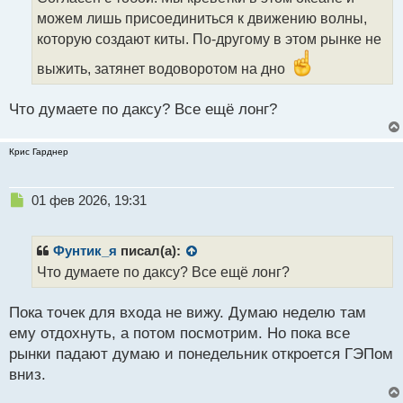
ч
можем лишь присоединиться к движению волны,
и
т
которую создают киты. По-другому в этом рынке не
а
выжить, затянет водоворотом на дно
н
н
ы
Что думаете по даксу? Все ещё лонг?
й
п
о
Крис Гарднер
с
т
Н
01 фев 2026, 19:31
е
п
р
Фунтик_я
писал(а):
о
Что думаете по даксу? Все ещё лонг?
ч
и
Пока точек для входа не вижу. Думаю неделю там
т
а
ему отдохнуть, а потом посмотрим. Но пока все
н
рынки падают думаю и понедельник откроется ГЭПом
н
вниз.
ы
й