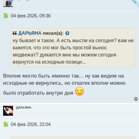
Н
04 фев 2026, 09:36
е
п
р
ДАРЬЯНА
писал(а):
о
ну бывает и такое. А есть мысли на сегодня? вам не
ч
кажется, что это мог быть простой вынос
и
т
медвежат? думается мне мы можем сегодня
а
вернутся на исходные позици...
н
н
Вполне могло быть именно так... ну как видим на
ы
й
исходные не вернулись, но откатик вполне можно
п
было отработать внутри дня
о
с
т
ДАРЬЯНА
Н
04 фев 2026, 22:04
е
п