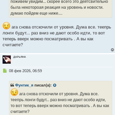
т
поживем увидим... скорее всего это дейтсвительно
а
была некотороая реакция на уровень и новости.
н
думаю пойдем еще ниже....
н
ы
й
ага снова отскочили от уровня. Дума все. теепрь
п
лонги будут... раз вниз не дают особо идти, то вот
о
с
теперь вверх можно посматривать . А вы как
т
считаете?
ДАРЬЯНА
Н
08 фев 2026, 06:59
е
п
р
Фунтик_я
писал(а):
о
ч
ага снова отскочили от уровня. Дума все.
и
теепрь лонги будут... раз вниз не дают особо идти,
т
то вот теперь вверх можно посматривать . А вы как
а
считаете?
н