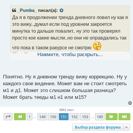
п
р
_Pumba_
писал(а):
о
Да я в продолжении тренда дневного ловил ну как я
ч
это вижу...думал если под уровнем закроется
и
т
минутка то дальше повалит.. ну это так проверял
а
просто кое какие мысли..но они не оправдались так
н
н
что пока в таком ракурсе не смотрю
ы
Нажмите, чтобы раскрыть...
й
п
о
с
Понятно. Ну я дневном тренду вижу коррекцию. Ну у
т
каждого свое видение. Может вам не стоит смотреть
м1 и д1. Может это слишком большая разница?
Может брать тееды м1 н1 или м15?
3681 пост
Страница
151
из
185
1
149
150
151
152
153
185
Пред.
След.
Сл
…
…
Выбор раздела форума