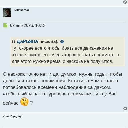
Numberbox
Н
02 апр 2026, 10:13
е
п
р
ДАРЬЯНА
писал(а):
о
тут скорее всего,чтобы брать все двиэжения на
ч
активе, нужно его очень хорошо знать понимать. а
и
т
для этого нужно время. с наскока не получится.
а
н
С наскока точно нет и да, думаю, нужны годы, чтобы
н
добиться такого понимания. Кстати, а Вам сколько
ы
й
потребовалось времени наблюдения за даксом,
п
чтобы выйти на тот уровень понимания, что у Вас
о
с
сейчас
?
т
Крис Гарднер