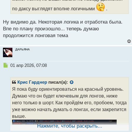
а
по даксу выглядят вполне логичными
.
н
н
ы
Ну видимо да. Некоторая логика и отработка была.
й
Впе по плану произошло... теперь думаю
п
продолжится лонговая тема
о
с
т
ДАРЬЯНА
Н
01 апр 2026, 07:08
е
п
р
Крис Гарднер
писал(а):
о
Я пока буду ориентироваться на красный уровень.
ч
Думаю что он будет ключевым для лонгов, ниже
и
т
него только в шорт. Как пройдём его, пробоем, тогда
а
уже можно начать думать о лонгах, если закрепится
н
выше.
н
ы
Нажмите, чтобы раскрыть...
й