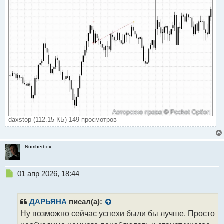
т
daxstop (112.15 КБ) 149 просмотров
Numberbox
Н
01 апр 2026, 18:44
е
п
р
ДАРЬЯНА
писал(а):
о
Ну возможно сейчас успехи были бы лучше. Просто
ч