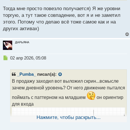
а
н
Тогда мне просто повезло получается) Я же уровни
н
торгую, а тут такое совпадение, вот я и не заметил
ы
й
этого. Потому что делаю всё тоже самое как и на
п
других активах)
о
с
т
ДАРЬЯНА
Н
02 апр 2026, 05:08
е
п
р
_Pumba_
писал(а):
о
В продажу заходил вот выложил скрин...всмысле
ч
зачем дневной уровень? От него движение пытался
и
т
поймать с паттерном на младшем
он ориентир
а
для входа
н
н
ы
Нажмите, чтобы раскрыть...
й
п