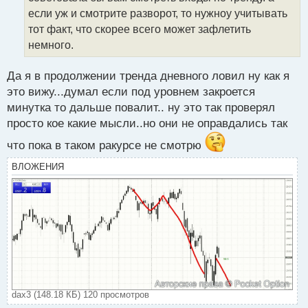
а
если уж и смотрите разворот, то нужноу учитывать
н
тот факт, что скорее всего может зафлетить
н
немного.
ы
й
п
Да я в продолжении тренда дневного ловил ну как я
о
это вижу...думал если под уровнем закроется
с
минутка то дальше повалит.. ну это так проверял
т
просто кое какие мысли..но они не оправдались так
что пока в таком ракурсе не смотрю
ВЛОЖЕНИЯ
dax3 (148.18 КБ) 120 просмотров