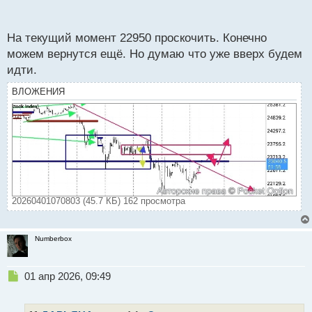
п
о
с
На текущий момент 22950 проскочить. Конечно
т
можем вернутся ещё. Но думаю что уже вверх будем
идти.
ВЛОЖЕНИЯ
20260401070803 (45.7 КБ) 162 просмотра
Numberbox
Н
01 апр 2026, 09:49
е
п