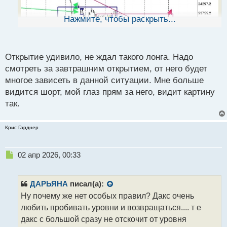
н
ы
Нажмите, чтобы раскрыть...
й
п
о
с
Открытие удивило, не ждал такого лонга. Надо
т
смотреть за завтрашним открытием, от него будет
многое зависеть в данной ситуации. Мне больше
видится шорт, мой глаз прям за него, видит картину
так.
Крис Гарднер
Н
02 апр 2026, 00:33
е
п
р
ДАРЬЯНА
писал(а):
о
Ну почему же нет особых правил? Дакс очень
ч
любить пробивать уровни и возвращаться.... т е
и
т
дакс с большой сразу не отскочит от уровня