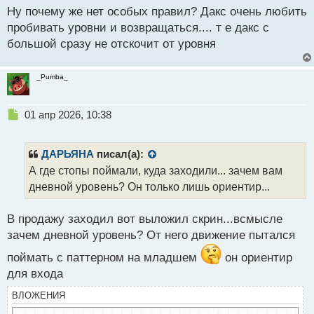
н
Ну почему же нет особых правил? Дакс очень любить
ы
й
пробивать уровни и возвращаться.... т е дакс с
п
большой сразу не отскочит от уровня
о
с
т
_Pumba_
Н
01 апр 2026, 10:38
е
п
р
ДАРЬЯНА
писал(а):
о
А где стопы поймали, куда заходили... зачем вам
ч
дневной уровень? Он только лишь ориентир...
и
т
а
В продажу заходил вот выложил скрин...всмысле
н
зачем дневной уровень? От него движение пытался
н
ы
поймать с паттерном на младшем
он ориентир
й
для входа
п
о
ВЛОЖЕНИЯ
с