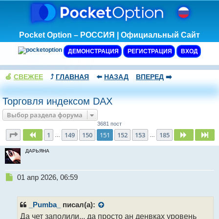
Pocket Option – РОССИЯ | Официальный Сайт
ДЕМОНСТРАЦИЯ
РЕГИСТРАЦИЯ
ВХОД
🍏
СВЕЖЕЕ
⤴️
ГЛАВНАЯ
⬅️
НАЗАД
ВПЕРЕД
➡️
Торговля индексом DAX
Выбор раздела форума
3681 пост
Страница
151
из
185
1
149
150
151
152
153
185
Пред.
След.
Сл
…
…
ДАРЬЯНА
Н
01 апр 2026, 06:59
е
п
р
_Pumba_
писал(а):
о
Да чет заполили... да просто ан денвках уровень