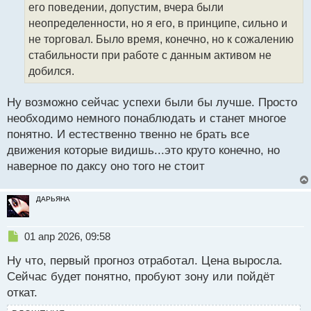
и
его поведении, допустим, вчера были
т
неопределенности, но я его, в принципе, сильно и
а
не торговал. Было время, конечно, но к сожалению
н
н
стабильности при работе с данным активом не
ы
добился.
й
п
Ну возможно сейчас успехи были бы лучше. Просто
о
с
необходимо немного понаблюдать и станет многое
т
понятно. И естественно твенно не брать все
движения которые видишь...это круто конечно, но
наверное по даксу оно того не стоит
ДАРЬЯНА
Н
01 апр 2026, 09:58
е
Ну что, первый прогноз отработал. Цена выросла.
п
р
Сейчас будет понятно, пробуют зону или пойдёт
о
откат.
ч
и