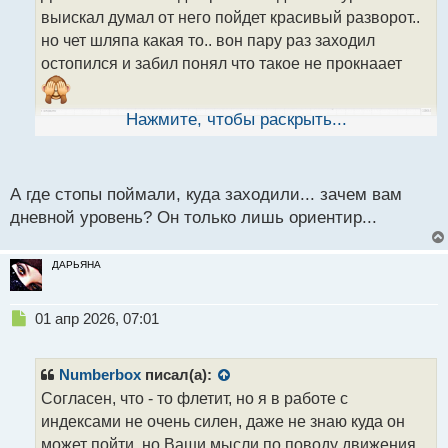
ч
выискал думал от него пойдет красивый разворот..
и
т
но чет шляпа какая то.. вон пару раз заходил
а
остопился и забил понял что такое не прокнаает
н
н
ы
Нажмите, чтобы раскрыть...
й
п
о
с
А где стопы поймали, куда заходили... зачем вам
т
дневной уровень? Он только лишь ориентир...
ДАРЬЯНА
Н
01 апр 2026, 07:01
е
п
р
Numberbox
писал(а):
о
Согласен, что - то флетит, но я в работе с
ч
индексами не очень силен, даже не знаю куда он
и
т
может пойти, но Ваши мысли по поводу движения