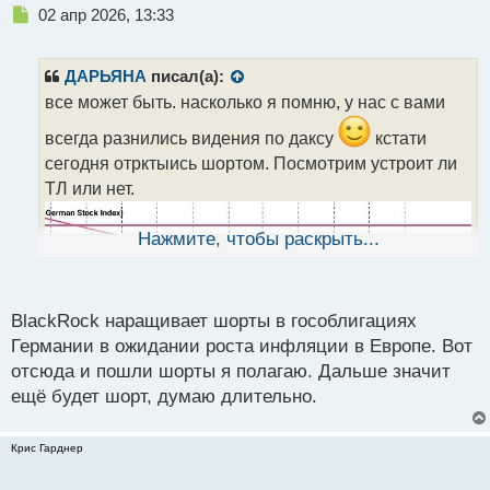
Н
02 апр 2026, 13:33
е
п
р
ДАРЬЯНА
писал(а):
о
все может быть. насколько я помню, у нас с вами
ч
и
всегда разнились видения по даксу
кстати
т
сегодня отрктыись шортом. Посмотрим устроит ли
а
ТЛ или нет.
н
н
ы
Нажмите, чтобы раскрыть...
й
п
о
с
BlackRock наращивает шорты в гособлигациях
т
Германии в ожидании роста инфляции в Европе. Вот
отсюда и пошли шорты я полагаю. Дальше значит
ещё будет шорт, думаю длительно.
Крис Гарднер