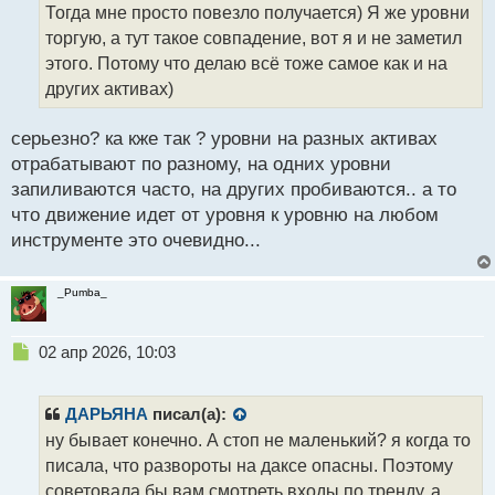
о
Тогда мне просто повезло получается) Я же уровни
ч
торгую, а тут такое совпадение, вот я и не заметил
и
т
этого. Потому что делаю всё тоже самое как и на
а
других активах)
н
н
серьезно? ка кже так ? уровни на разных активах
ы
й
отрабатывают по разному, на одних уровни
п
запиливаются часто, на других пробиваются.. а то
о
что движение идет от уровня к уровню на любом
с
инструменте это очевидно...
т
_Pumba_
Н
02 апр 2026, 10:03
е
п
р
ДАРЬЯНА
писал(а):
о
ну бывает конечно. А стоп не маленький? я когда то
ч
писала, что развороты на даксе опасны. Поэтому
и
т
советовала бы вам смотреть входы по тренду. а