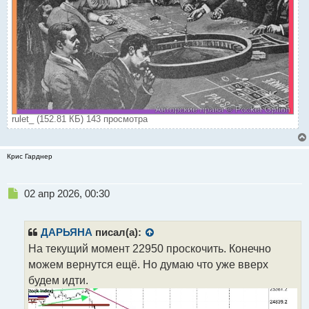
rulet_ (152.81 КБ) 143 просмотра
Крис Гарднер
Н
02 апр 2026, 00:30
е
п
р
ДАРЬЯНА
писал(а):
о
На текущий момент 22950 проскочить. Конечно
ч
можем вернутся ещё. Но думаю что уже вверх
и
т
будем идти.
а
н