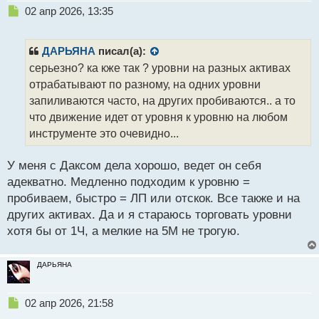
Н
02 апр 2026, 13:35
е
п
р
ДАРЬЯНА
писал(а):
о
серьезно? ка кже так ? уровни на разных активах
ч
отрабатывают по разному, на одних уровни
и
т
запиливаются часто, на других пробиваются.. а то
а
что движение идет от уровня к уровню на любом
н
инструменте это очевидно...
н
ы
й
У меня с Даксом дела хорошо, ведет он себя
п
адекватно. Медленно подходим к уровню =
о
пробиваем, быстро = ЛП или отскок. Все также и на
с
других активах. Да и я стараюсь торговать уровни
т
хотя бы от 1Ч, а мелкие на 5М не трогую.
ДАРЬЯНА
Н
02 апр 2026, 21:58
е