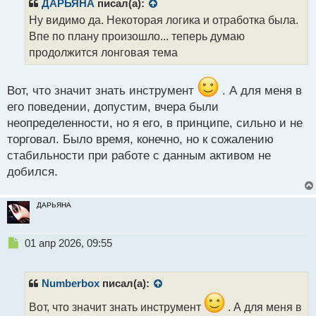
р
ДАРЬЯНА
писал(а):
о
Ну видимо да. Некоторая логика и отработка была.
ч
Впе по плану произошло... теперь думаю
и
т
продолжится лонговая тема
а
н
н
Вот, что значит знать инструмент
. А для меня в
ы
его поведении, допустим, вчера были
й
неопределенности, но я его, в принципе, сильно и не
п
торговал. Было время, конечно, но к сожалению
о
с
стабильности при работе с данным активом не
т
добился.
ДАРЬЯНА
Н
01 апр 2026, 09:55
е
п
р
Numberbox
писал(а):
о
ч
Вот, что значит знать инструмент
. А для меня в