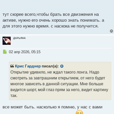
очень приятными последствиями
.
п
о
с
тут скорее всего,чтобы брать все двиэжения на
т
активе, нужно его очень хорошо знать понимать. а
для этого нужно время. с наскока не получится.
ДАРЬЯНА
Н
02 апр 2026, 05:15
е
п
р
Крис Гарднер
писал(а):
о
Открытие удивило, не ждал такого лонга. Надо
ч
смотреть за завтрашним открытием, от него будет
и
т
многое зависеть в данной ситуации. Мне больше
а
видится шорт, мой глаз прям за него, видит картину
н
так.
н
ы
й
все может быть. насколько я помню, у нас с вами
п