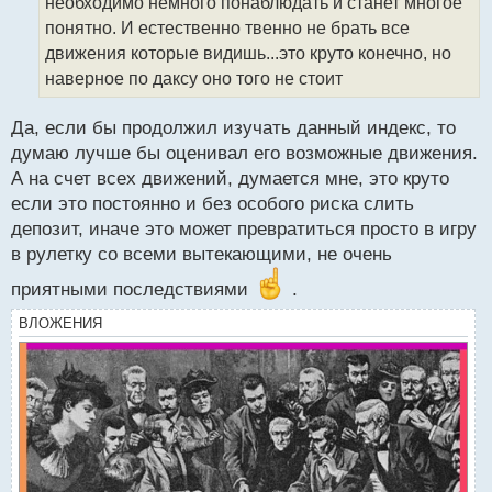
необходимо немного понаблюдать и станет многое
и
т
понятно. И естественно твенно не брать все
а
движения которые видишь...это круто конечно, но
н
наверное по даксу оно того не стоит
н
ы
й
Да, если бы продолжил изучать данный индекс, то
п
думаю лучше бы оценивал его возможные движения.
о
А на счет всех движений, думается мне, это круто
с
если это постоянно и без особого риска слить
т
депозит, иначе это может превратиться просто в игру
в рулетку со всеми вытекающими, не очень
приятными последствиями
.
ВЛОЖЕНИЯ