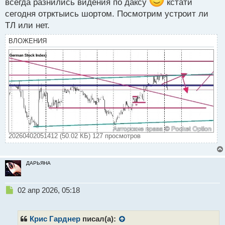
всегда разнились видения по даксу
кстати
о
с
сегодня отрктыись шортом. Посмотрим устроит ли
т
ТЛ или нет.
ВЛОЖЕНИЯ
20260402051412 (50.02 КБ) 127 просмотров
ДАРЬЯНА
Н
02 апр 2026, 05:18
е
п
р
Крис Гарднер
писал(а):