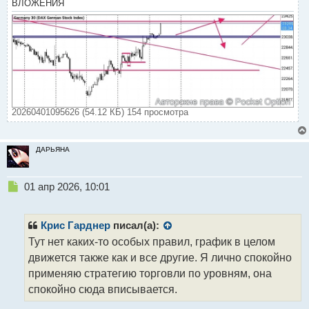
ВЛОЖЕНИЯ
т
а
н
н
ы
й
п
о
с
20260401095626 (54.12 КБ) 154 просмотра
т
ДАРЬЯНА
Н
01 апр 2026, 10:01
е
п
р
Крис Гарднер
писал(а):
о
Тут нет каких-то особых правил, график в целом
ч
движется также как и все другие. Я лично спокойно
и
т
применяю стратегию торговли по уровням, она
а
спокойно сюда вписывается.
н