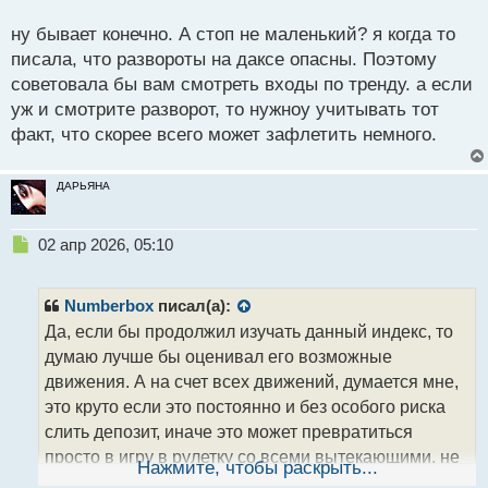
о
с
ну бывает конечно. А стоп не маленький? я когда то
т
писала, что развороты на даксе опасны. Поэтому
советовала бы вам смотреть входы по тренду. а если
уж и смотрите разворот, то нужноу учитывать тот
факт, что скорее всего может зафлетить немного.
ДАРЬЯНА
Н
02 апр 2026, 05:10
е
п
р
Numberbox
писал(а):
о
Да, если бы продолжил изучать данный индекс, то
ч
думаю лучше бы оценивал его возможные
и
т
движения. А на счет всех движений, думается мне,
а
это круто если это постоянно и без особого риска
н
слить депозит, иначе это может превратиться
н
просто в игру в рулетку со всеми вытекающими, не
ы
Нажмите, чтобы раскрыть...
й