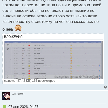
ы
й
потом чет перестал но типа нонки и примерно такой
п
силы новости обычно попадают во внимание но
о
анализ на основе этого не строю хотя как то даже
с
юзал новостную системку но чет она оказалась не
т
очень
ВЛОЖЕНИЯ
calnews (87.42 КБ) 155 просмотров
ДАРЬЯНА
Н
07 апр 2026, 04:37