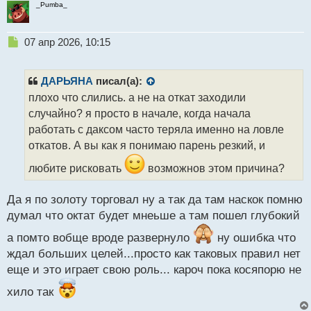
_Pumba_
Н
07 апр 2026, 10:15
е
п
р
ДАРЬЯНА
писал(а):
о
плохо что слились. а не на откат заходили
ч
случайно? я просто в начале, когда начала
и
т
работать с даксом часто теряла именно на ловле
а
откатов. А вы как я понимаю парень резкий, и
н
н
любите рисковать
возможнов этом причина?
ы
й
Да я по золоту торговал ну а так да там наскок помню
п
думал что октат будет мнеьше а там пошел глубокий
о
с
а помто вобще вроде развернуло
ну ошибка что
т
ждал больших целей...просто как таковых правил нет
еще и это играет свою роль... кароч пока косяпорю не
хило так