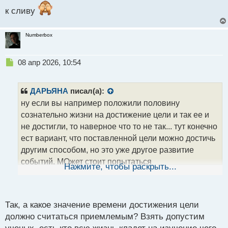
к сливу
Numberbox
Н
08 апр 2026, 10:54
е
п
р
ДАРЬЯНА
писал(а):
о
ну если вы например положили половину
ч
сознательно жизни на достижение цели и так ее и
и
т
не достигли, то наверное что то не так... тут конечно
а
ест вариант, что поставленной цели можно достичь
н
другим способом, но это уже другое развитие
н
событий. МОжет стоит попытаться
ы
Нажмите, чтобы раскрыть...
й
проанализировать почему потратив столько
п
времени вы не достигли того,что хотели. может
о
можно было иди к достижению параллельно
с
Так, а какое значение времени достижения цели
несклькоими дорожками.. т.е. вариантов масса. но
т
должно считаться приемлемым? Взять допустим
если просто очень много времени, то однозначно