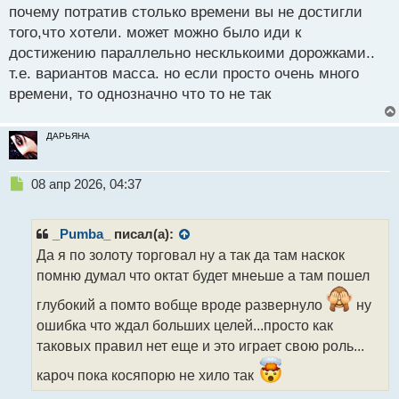
почему потратив столько времени вы не достигли
того,что хотели. может можно было иди к
достижению параллельно несклькоими дорожками..
т.е. вариантов масса. но если просто очень много
времени, то однозначно что то не так
ДАРЬЯНА
Н
08 апр 2026, 04:37
е
п
р
_Pumba_
писал(а):
о
Да я по золоту торговал ну а так да там наскок
ч
помню думал что октат будет мнеьше а там пошел
и
т
глубокий а помто вобще вроде развернуло
ну
а
ошибка что ждал больших целей...просто как
н
н
таковых правил нет еще и это играет свою роль...
ы
кароч пока косяпорю не хило так
й
п