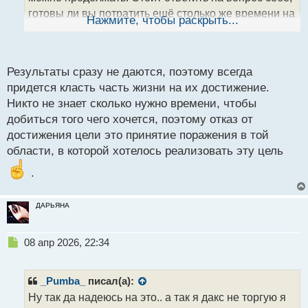
н
готовы ли вы потратить ещё столько же времени на
ы
Нажмите, чтобы раскрыть...
й
то, что не приносит результата... тут просто надо
п
выбрать либо жить жизнь и что-то менять, либо
о
продолжать биться дальше....
с
Результаты сразу не даются, поэтому всегда
т
придется класть часть жизни на их достижение.
Никто не знает сколько нужно времени, чтобы
добиться того чего хочется, поэтому отказ от
достижения цели это принятие поражения в той
области, в которой хотелось реализовать эту цель
.
ДАРЬЯНА
Н
08 апр 2026, 22:34
е
п
р
_Pumba_
писал(а):
о
Ну так да надеюсь на это.. а так я дакс не торгую я
ч