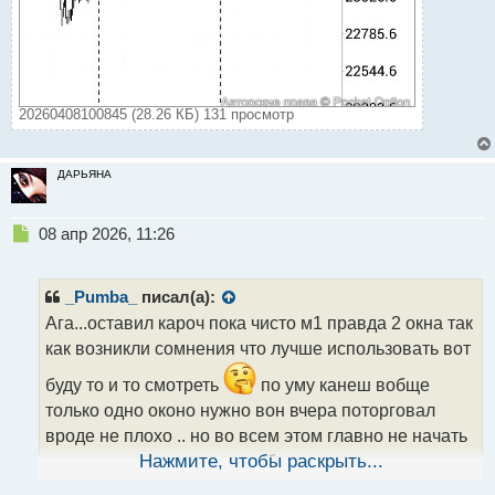
20260408100845 (28.26 КБ) 131 просмотр
ДАРЬЯНА
Н
08 апр 2026, 11:26
е
п
р
_Pumba_
писал(а):
о
Ага...оставил кароч пока чисто м1 правда 2 окна так
ч
как возникли сомнения что лучше использовать вот
и
т
буду то и то смотреть
по уму канеш вобще
а
только одно оконо нужно вон вчера поторговал
н
н
вроде не плохо .. но во всем этом главно не начать
ы
тильтовать а то у меня это больная тема
Нажмите, чтобы раскрыть...
й
п