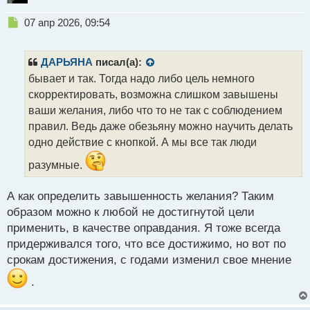
Н
07 апр 2026, 09:54
е
п
р
ДАРЬЯНА
писал(а):
о
бывает и так. Тогда надо либо цель немного
ч
скорректировать, возможна слишком завышены
и
т
ваши желания, либо что то не так с соблюдением
а
правил. Ведь даже обезьяну можно научить делать
н
одно действие с кнопкой. А мы все так люди
н
ы
разумные.
й
п
А как определить завышенность желания? Таким
о
с
образом можно к любой не достигнутой цели
т
применить, в качестве оправдания. Я тоже всегда
придерживался того, что все достижимо, но вот по
срокам достижения, с годами изменил свое мнение
.