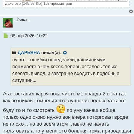
дакс отр (149.97 КБ) 137 просмотров
_Pumba_
Н
08 апр 2026, 10:22
е
п
р
ДАРЬЯНА
писал(а):
о
ну вот... ошибки определили, как минимум
ч
понмиаете в чем косяк. теперь осталось только
и
т
сделать вывод, и завтра не входить в подобные
а
ситуации...
н
н
Ага...оставил кароч пока чисто м1 правда 2 окна так
ы
й
как возникли сомнения что лучше использовать вот
п
буду то и то смотреть
по уму канеш вобще
о
с
только одно оконо нужно вон вчера поторговал вроде
т
не плохо .. но во всем этом главно не начать
тильтовать а то у меня это больная тема приводящая