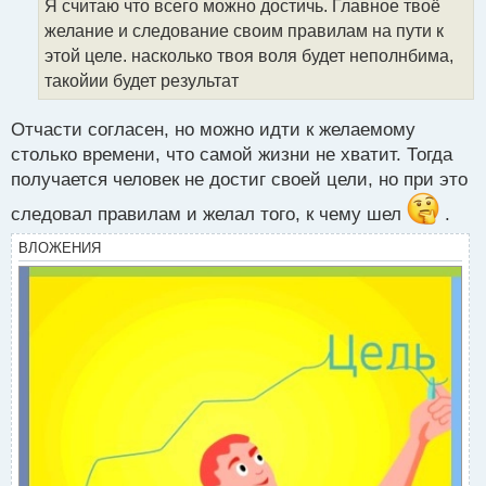
Я считаю что всего можно достичь. Главное твоё
ч
желание и следование своим правилам на пути к
и
т
этой целе. насколько твоя воля будет неполнбима,
а
такойии будет результат
н
н
Отчасти согласен, но можно идти к желаемому
ы
й
столько времени, что самой жизни не хватит. Тогда
п
получается человек не достиг своей цели, но при это
о
с
следовал правилам и желал того, к чему шел
.
т
ВЛОЖЕНИЯ