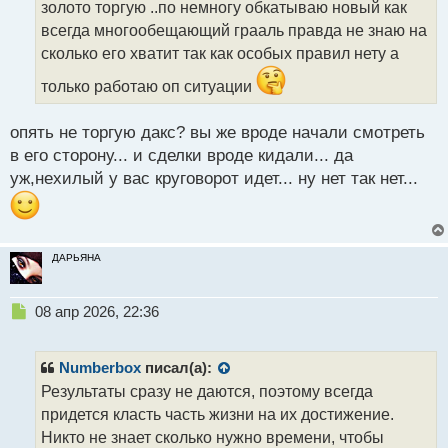
золото торгую ..по немногу обкатываю новый как
и
т
всегда многообещающий грааль правда не знаю на
а
сколько его хватит так как особых правил нету а
н
н
только работаю оп ситуации
ы
й
опять не торгую дакс? вы же вроде начали смотреть
п
в его сторону... и сделки вроде кидали... да
о
с
уж,нехилый у вас круговорот идет... ну нет так нет...
т
ДАРЬЯНА
Н
08 апр 2026, 22:36
е
п
р
Numberbox
писал(а):
о
Результаты сразу не даются, поэтому всегда
ч
придется класть часть жизни на их достижение.
и
т
Никто не знает сколько нужно времени, чтобы