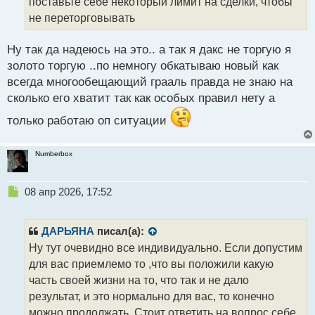
т
поставьте себе некоторый лимит на сделки, чтобы
а
не переторговывать
н
н
Ну так да надеюсь на это.. а так я дакс не торгую я
ы
й
золото торгую ..по немногу обкатываю новый как
п
всегда многообещающий грааль правда не знаю на
о
сколько его хватит так как особых правил нету а
с
т
только работаю оп ситуации
Numberbox
Н
08 апр 2026, 17:52
е
п
р
ДАРЬЯНА
писал(а):
о
Ну тут очевидно все индивидуально. Если допустим
ч
для вас приемлемо то ,что вы положили какую
и
т
часть своей жизни на то, что так и не дало
а
результат, и это нормально для вас, то конечно
н
можно продолжать. Стоит ответить на вопрос себе,