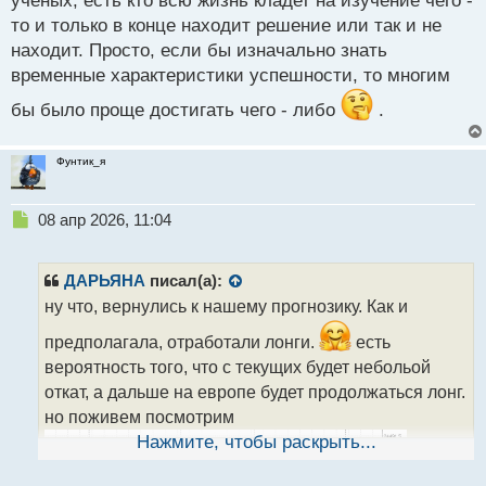
ученых, есть кто всю жизнь кладет на изучение чего -
что то не так
то и только в конце находит решение или так и не
находит. Просто, если бы изначально знать
временные характеристики успешности, то многим
бы было проще достигать чего - либо
.
Фунтик_я
Н
08 апр 2026, 11:04
е
п
р
ДАРЬЯНА
писал(а):
о
ну что, вернулись к нашему прогнозику. Как и
ч
и
предполагала, отработали лонги.
есть
т
вероятность того, что с текущих будет небольой
а
откат, а дальше на европе будет продолжаться лонг.
н
н
но поживем посмотрим
ы
Нажмите, чтобы раскрыть...
й
п