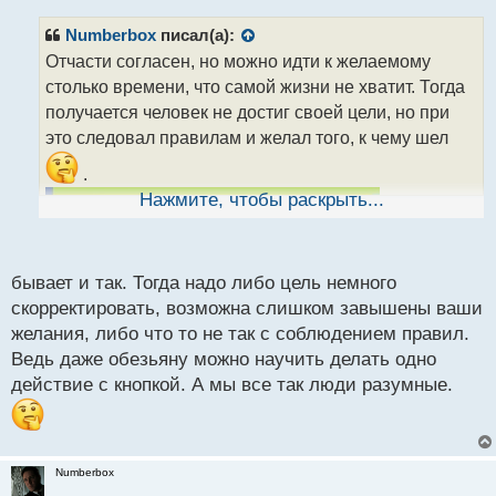
п
р
Numberbox
писал(а):
о
Отчасти согласен, но можно идти к желаемому
ч
столько времени, что самой жизни не хватит. Тогда
и
т
получается человек не достиг своей цели, но при
а
это следовал правилам и желал того, к чему шел
н
н
.
ы
Нажмите, чтобы раскрыть...
й
п
о
с
бывает и так. Тогда надо либо цель немного
т
скорректировать, возможна слишком завышены ваши
желания, либо что то не так с соблюдением правил.
Ведь даже обезьяну можно научить делать одно
действие с кнопкой. А мы все так люди разумные.
Numberbox