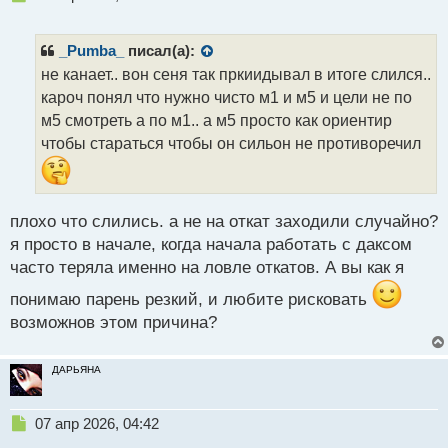
е
п
р
_Pumba_
писал(а):
о
не канает.. вон сеня так пркиидывал в итоге слился..
ч
кароч понял что нужно чисто м1 и м5 и цели не по
и
т
м5 смотреть а по м1.. а м5 просто как ориентир
а
чтобы стараться чтобы он сильон не противоречил
н
н
ы
й
плохо что слились. а не на откат заходили случайно?
п
я просто в начале, когда начала работать с даксом
о
с
часто теряла именно на ловле откатов. А вы как я
т
понимаю парень резкий, и любите рисковать
возможнов этом причина?
ДАРЬЯНА
Н
07 апр 2026, 04:42
е