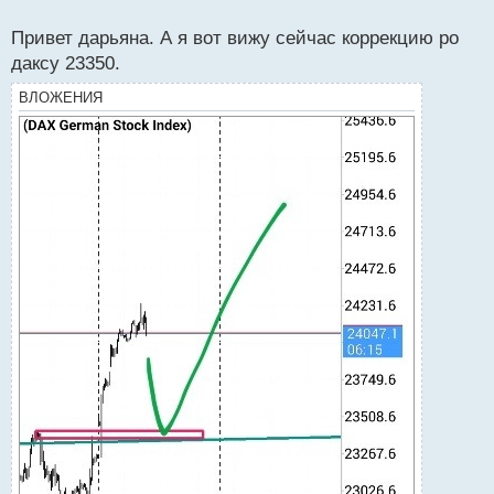
о
с
Привет дарьяна. А я вот вижу сейчас коррекцию ро
т
даксу 23350.
ВЛОЖЕНИЯ