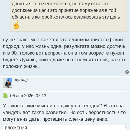
а
добиться того чего хочется, поэтому отказ от
н
достижения цели это принятие поражения в той
н
области, в которой хотелось реализовать эту цель
ы
й
.
п
о
с
ну не знаю. мне кажется это слишком философский
т
подход. у нас жизнь одна. результата можно достичь
и в 90, только вот вопрос- а он в том возрасте нужен
будет? Думаю, никто даже не вспомнит о том, на что
положил жизнь .
Фунтик_я
Н
09 апр 2026, 07:13
е
У какоготкакие мысли по даксу на сегодня? Я хотела
п
р
увидеть вот такле развитие. Но есть вероятность что
о
могут вниз дать, протащить слегка цену вниз.
ч
и
ВЛОЖЕНИЯ