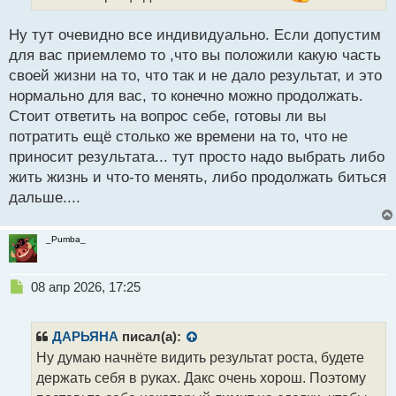
о
с
Ну тут очевидно все индивидуально. Если допустим
т
для вас приемлемо то ,что вы положили какую часть
своей жизни на то, что так и не дало результат, и это
нормально для вас, то конечно можно продолжать.
Стоит ответить на вопрос себе, готовы ли вы
потратить ещё столько же времени на то, что не
приносит результата... тут просто надо выбрать либо
жить жизнь и что-то менять, либо продолжать биться
дальше....
_Pumba_
Н
08 апр 2026, 17:25
е
п
р
ДАРЬЯНА
писал(а):
о
Ну думаю начнёте видить результат роста, будете
ч
держать себя в руках. Дакс очень хорош. Поэтому
и