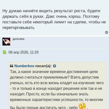
приводящая к сливу
о
с
Ну думаю начнёте видить результат роста, будете
т
держать себя в руках. Дакс очень хорош. Поэтому
поставьте себе некоторый лимит на сделки, чтобы не
переторговывать
ДАРЬЯНА
Н
08 апр 2026, 11:29
е
п
р
Numberbox
писал(а):
о
Так, а какое значение времени достижения цели
ч
должно считаться приемлемым? Взять допустим
и
т
ученых, есть кто всю жизнь кладет на изучение чего
а
- то и только в конце находит решение или так и не
н
находит. Просто, если бы изначально знать
н
временные характеристики успешности, то многим
ы
й
бы было проще достигать чего - либо
.
п