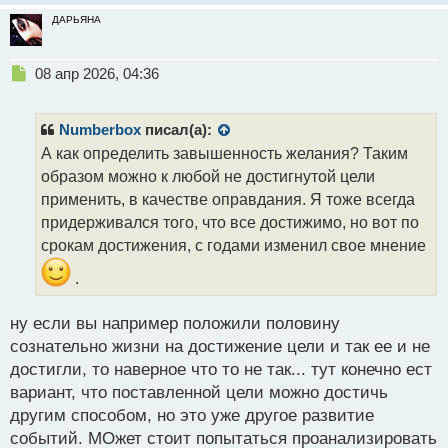
ДАРЬЯНА
Н
08 апр 2026, 04:36
е
п
р
Numberbox
писал(а):
о
А как определить завышенность желания? Таким
ч
образом можно к любой не достигнутой цели
и
т
применить, в качестве оправдания. Я тоже всегда
а
придерживался того, что все достижимо, но вот по
н
срокам достижения, с годами изменил свое мнение
н
ы
.
й
п
ну если вы например положили половину
о
с
сознательно жизни на достижение цели и так ее и не
т
достигли, то наверное что то не так... тут конечно ест
вариант, что поставленной цели можно достичь
другим способом, но это уже другое развитие
событий. МОжет стоит попытаться проанализировать