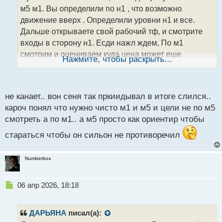
ч
м5 м1. Вы определили по н1 , что возможно
и
т
движение вверх . Определили уровни н1 и все.
а
Дальше открываете свой рабочий тф, и смотрите
н
входы в сторону н1. Есди нажл ждем, По м1
н
смотрим и оцениваем куда цена может еще
ы
Нажмите, чтобы раскрыть...
й
опустится, также смотрим новости / время, свои
п
паттерны и входим ..)
о
с
не канает.. вон сеня так пркиидывал в итоге слился..
т
кароч понял что нужно чисто м1 и м5 и цели не по м5
смотреть а по м1.. а м5 просто как ориентир чтобы
стараться чтобы он сильон не противоречил
Numberbox
Н
06 апр 2026, 18:18
е
п
р
ДАРЬЯНА
писал(а):
о