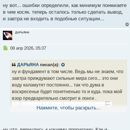
о
ну вот... ошибки определили, как минимум понмиаете
с
в чем косяк. теперь осталось только сделать вывод,
т
и завтра не входить в подобные ситуации...
ДАРЬЯНА
Н
08 апр 2026, 05:37
е
п
р
ДАРЬЯНА
писал(а):
о
ну и фундамент в том числе. Ведь мы не знаем, что
ч
завтра приждумают сильные мира сего... это они
и
т
воду каламутят постоянно... так что дума в
а
воскресенье будет понятненько то и куда. пока мой
н
взор предварительно смотрит в лонги .
н
ы
Нажмите, чтобы раскрыть...
й
п
о
с
ну что, вернулись к нашему прогнозику. Как и