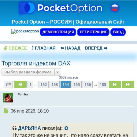
Pocket Option – РОССИЯ | Официальный Сайт
ДЕМОНСТРАЦИЯ
РЕГИСТРАЦИЯ
ВХОД
🍏
СВЕЖЕЕ
⤴️
ГЛАВНАЯ
⬅️
НАЗАД
ВПЕРЕД
➡️
Торговля индексом DAX
Выбор раздела форума
3689 постов
Страница
154
из
185
1
152
153
154
155
156
185
Пред.
След.
Сл
…
…
_Pumba_
Н
06 апр 2026, 18:10
е
п
р
ДАРЬЯНА
писал(а):
о
Ну так это же не значит , что надо сразу влетать на