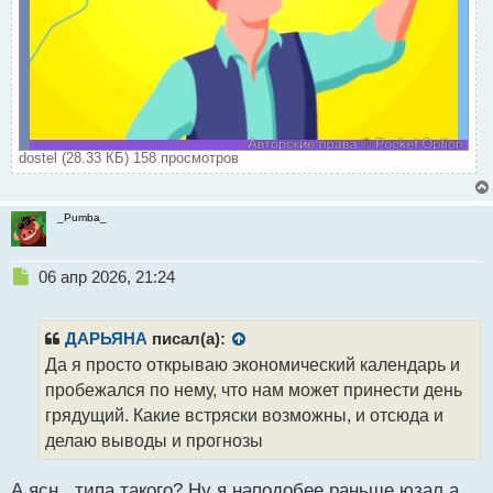
dostel (28.33 КБ) 158 просмотров
_Pumba_
Н
06 апр 2026, 21:24
е
п
р
ДАРЬЯНА
писал(а):
о
Да я просто открываю экономический календарь и
ч
пробежался по нему, что нам может принести день
и
т
грядущий. Какие встряски возможны, и отсюда и
а
делаю выводы и прогнозы
н
н
А ясн.. типа такого? Ну я наподобее раньше юзал а