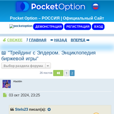
Pocket Option – РОССИЯ | Официальный Сайт
ДЕМОНСТРАЦИЯ
РЕГИСТРАЦИЯ
ВХОД
🍏
СВЕЖЕЕ
⤴️
ГЛАВНАЯ
⬅️
НАЗАД
ВПЕРЕД
➡️
📖 "Трейдинг с Элдером. Энциклопедия
биржевой игры"
Выбор раздела форума
1
2
Пред.
26 постов
Aladdin
Н
03 окт 2024, 23:25
е
п
р
Stels23
писал(а):
о