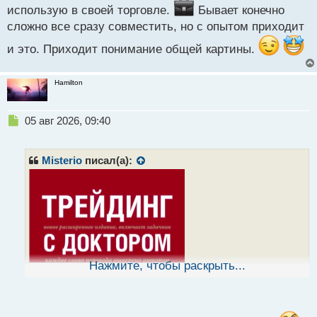
использую в своей торговле.
Бывает конечно
сложно все сразу совместить, но с опытом приходит
и это. Приходит понимание общей картины.
Hamilton
Н
05 авг 2026, 09:40
е
п
р
Misterio
писал(а):
о
ч
и
т
а
н
н
ы
Нажмите, чтобы раскрыть...
й
п
о
с