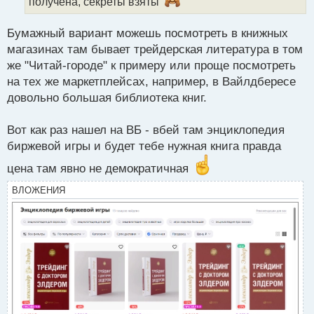
получена, секреты взяты
н
ы
й
Бумажный вариант можешь посмотреть в книжных
п
магазинах там бывает трейдерская литература в том
о
с
же "Читай-городе" к примеру или проще посмотреть
т
на тех же маркетплейсах, например, в Вайлдбересе
довольно большая библиотека книг.
Вот как раз нашел на ВБ - вбей там энциклопедия
биржевой игры и будет тебе нужная книга правда
цена там явно не демократичная
ВЛОЖЕНИЯ