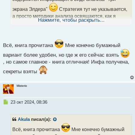
а
н
экрана Элдера"
Стратегия тут не указывается,
н
а просто методики анализа освящаются, как я
ы
Нажмите, чтобы раскрыть...
считаю нужно пристально оценить множество
й
п
методик для построения своей личной ТС
о
с
т
Всё, книга прочитана
Мне конечно бумажный
вариант более удобен, но где ж его сейчас взять
, но самое главное - книга отличная! Инфа получена,
секреты взяты
Misterio
Н
23 окт 2024, 08:36
е
п
р
Akula
писал(а):
о
ч
Всё, книга прочитана
Мне конечно бумажный
и