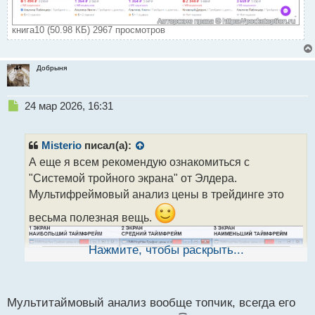
книга10 (50.98 КБ) 2967 просмотров
Добрыня
Н
24 мар 2026, 16:31
е
п
р
Misterio
писал(а):
о
А еще я всем рекомендую ознакомиться с
ч
"Системой тройного экрана" от Элдера.
и
т
Мультифреймовый анализ цены в трейдинге это
а
весьма полезная вещь.
н
н
ы
Нажмите, чтобы раскрыть...
й
п
о
с
Мультитаймовый анализ вообще топчик, всегда его
т