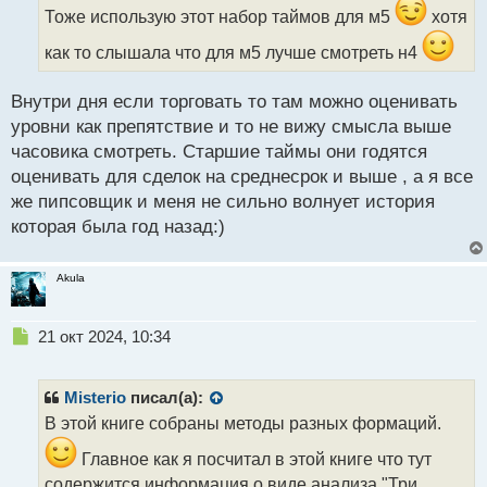
ч
Тоже использую этот набор таймов для м5
хотя
и
как то слышала что для м5 лучше смотреть н4
т
а
н
Внутри дня если торговать то там можно оценивать
н
уровни как препятствие и то не вижу смысла выше
ы
часовика смотреть. Старшие таймы они годятся
й
п
оценивать для сделок на среднесрок и выше , а я все
о
же пипсовщик и меня не сильно волнует история
с
которая была год назад:)
т
Akula
Н
21 окт 2024, 10:34
е
п
р
Misterio
писал(а):
о
В этой книге собраны методы разных формаций.
ч
и
Главное как я посчитал в этой книге что тут
т
содержится информация о виде анализа "Три