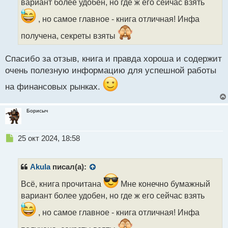
вариант более удобен, но где ж его сейчас взять
т
а
, но самое главное - книга отличная! Инфа
н
получена, секреты взяты
н
ы
й
Спасибо за отзыв, книга и правда хороша и содержит
п
очень полезную информацию для успешной работы
о
с
на финансовых рынках.
т
Борисыч
Н
25 окт 2024, 18:58
е
п
р
Akula
писал(а):
о
ч
Всё, книга прочитана
Мне конечно бумажный
и
вариант более удобен, но где ж его сейчас взять
т
а
, но самое главное - книга отличная! Инфа
н