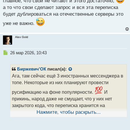
главное, что свои не читают и этого достаточно,
а то что свои сделают запрос и вся эта переписка
будет дублироваться на отечественные серверы это
уже не важно.
Alex Gold
Н
26 мар 2026, 10:43
е
п
р
Биржевич'ОК
писал(а):
о
Ага, там сейчас ещё 3 иностранных мессенджера в
ч
топе. Некоторые из них планируют провести
и
т
русификацию на фоне популярности.
И
а
прикинь, народ даже не смущает, что у них нет
н
н
закрытого кода, что переписка хранится на
ы
иностранных серверах которые принадлежат
Нажмите, чтобы раскрыть...
й
другому государству. Типа главное, что свои не
п
о
читают и этого достаточно,
а то что свои