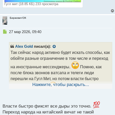
Гугл мит (18.85 КБ) 233 просмотра
Биржевич'ОК
Н
27 мар 2026, 09:40
е
п
р
Alex Gold
писал(а):
о
Так сейчас народ активно будет искать способы, как
ч
обойти разные ограничение в том числе и переход
и
т
на иностранные мессенджеры.
Помню, как
а
после блока звонков ватсапа и телеги люди
н
н
перешли на Гугл Мит, но потом власти быстро
ы
Нажмите, чтобы раскрыть...
ввели ограничение.
И тут думаю по мере
й
п
массового перехода на другие мессенджеры, если
о
они будут, то вполне могут, также отреагировать на
с
ограничение. Но вот, что то я не слышал перехода
т
Власти быстро фиксят все дыры это точно.
народа на китайский вичат.
Переход народа на китайский вичат не такой