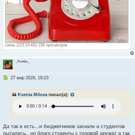
связь (123.19 КБ) 228 просмотров
_Pumba_
Н
27 мар 2026, 18:23
е
п
р
Ksenia Milova
писал(а):
о
ч
и
т
а
н
Да так и есть...и бюджетников загнали и студентов
н
пытались.. но благо студенты с головой дружат а так