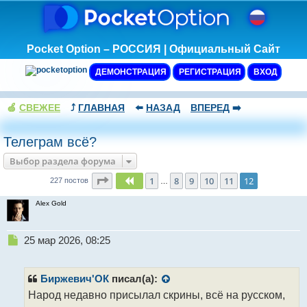
Pocket Option – РОССИЯ | Официальный Сайт
ДЕМОНСТРАЦИЯ
РЕГИСТРАЦИЯ
ВХОД
🍏
СВЕЖЕЕ
⤴️
ГЛАВНАЯ
⬅️
НАЗАД
ВПЕРЕД
➡️
Телеграм всё?
Выбор раздела форума
Страница
12
из
12
1
8
9
10
11
12
Пред.
227 постов
…
Alex Gold
Н
25 мар 2026, 08:25
е
п
р
Биржевич'ОК
писал(а):
о
Народ недавно присылал скрины, всё на русском,
ч