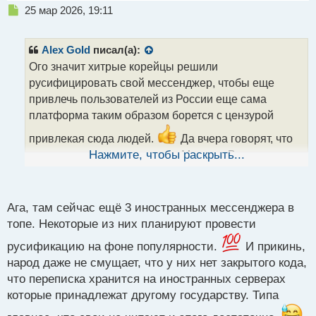
Н
25 мар 2026, 19:11
е
п
р
Alex Gold
писал(а):
о
Ого значит хитрые корейцы решили
ч
русифицировать свой мессенджер, чтобы еще
и
т
привлечь пользователей из России еще сама
а
платформа таким образом борется с цензурой
н
н
привлекая сюда людей.
Да вчера говорят, что
ы
сняли ограничение в центре Москвы. Вон в связи
Нажмите, чтобы раскрыть...
й
всех этих блокировок телеги сейчас есть прокси и
п
впн прямо в самом мессенджере и причем все
о
с
Ага, там сейчас ещё 3 иностранных мессенджера в
нормально работает.
т
топе. Некоторые из них планируют провести
русификацию на фоне популярности.
И прикинь,
народ даже не смущает, что у них нет закрытого кода,
что переписка хранится на иностранных серверах
которые принадлежат другому государству. Типа