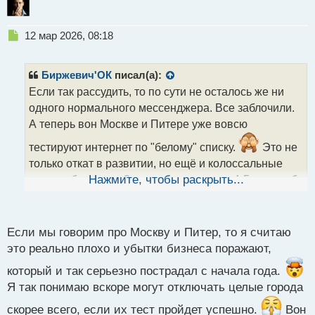
Н
12 мар 2026, 08:18
е
п
р
Биржевич'ОК
писал(а):
о
Если так рассудить, то по сути не осталось же ни
ч
одного нормального мессенджера. Все заблочили.
и
т
А теперь вон Москве и Питере уже вовсю
а
тестируют интернет по "белому" списку.
Это не
н
н
только откат в развитии, но ещё и колоссальные
ы
потери, бизнес за 3 дня потерял около 4-5млрд.руб,
Нажмите, чтобы раскрыть...
й
п
а ведь это потенциальные налоги.
о
с
Если мы говорим про Москву и Питер, то я считаю
т
это реально плохо и убытки бизнеса поражают,
который и так серьезно пострадал с начала года.
Я так понимаю вскоре могут отключать целые города
скорее всего, если их тест пройдет успешно.
Вон