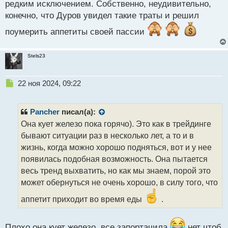
редким исключением. Собственно, неудивительно,
конечно, что Дуров увидел такие траты и решил
поумерить аппетиты своей пассии
Stels23
Н
22 ноя 2024, 09:22
е
п
р
Pancher
писал(а):
о
Она кует железо пока горячо). Это как в трейдинге
ч
бывают ситуации раз в несколько лет, а то и в
и
т
жизнь, когда можно хорошо подняться, вот и у нее
а
появилась подобная возможность. Она пытается
н
весь тренд выхватить, но как мы знаем, порой это
н
может обернуться не очень хорошо, в силу того, что
ы
й
аппетит приходит во время еды
.
п
о
с
Плохо она кует железо, все запортачила
нет чтоб