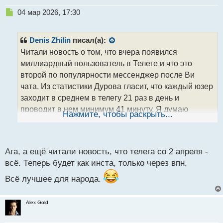
Н
04 мар 2026, 17:30
е
п
р
Denis Zhilin
писал(а):
о
Читали новость о том, что вчера появился
ч
миллиардный пользователь в Телеге и что это
и
т
второй по популярности мессенджер после Ви
а
чата. Из статистики Дурова гласит, что каждый юзер
н
заходит в среднем в телегу 21 раз в день и
н
проводит в нем минимум 41 минуту. Я думаю
ы
Нажмите, чтобы раскрыть...
й
неплохой результат, конечно))
п
о
с
Ага, а ещё читали новость, что телега со 2 апреля -
т
всё. Теперь будет как инста, только через впн.
Всё лучшее для народа.
Alex Gold