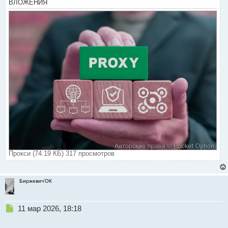
ВЛОЖЕНИЯ
Прокси (74.19 КБ) 317 просмотров
Биржевич'ОК
Н
11 мар 2026, 18:18
е
п