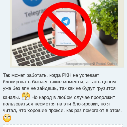
й
п
о
с
т
Так может работать, когда РКН не успевает
блокировать бывает такие моменты, а так в целом
уже без впн не зайдешь, так как не будут грузится
каналы.
Но народ в любом случае продолжит
пользоваться несмотря на эти блокировки, но я
читал, что хорошие прокси, как раз помогают в этом.