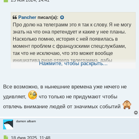
е
п
р
Pancher
писал(а):
о
Про долю на телеграмм это я так к слову. Я не могу
ч
знать на что она претендует и какие у нее планы.
и
т
Насколько помню, история с ней появилась в
а
момент проблем с французскими спецслужбами,
н
так что не исключаю, что это может вообще
н
инициатива пиар отдела телеграмма, дабы
ы
Нажмите, чтобы раскрыть...
й
внимание перетянуть от того, что Дуров, вероятней
п
всего, пошел на сделку со спецслужбами
.
о
с
Все возможно, в нынешние времена уже нечего не
т
удивляет,
что только не придумают чтобы
отвлечь внимание людей от значимых событий
damon albarn
Н
18 фев 2025, 11:48