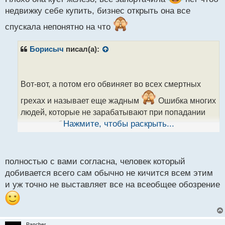
т
недвижку себе купить, бизнес открыть она все
спускала непонятно на что
Борисыч
писал(а):
Вот-вот, а потом его обвиняет во всех смертных
грехах и называет еще жадным
Ошибка многих
людей, которые не зарабатывают при попадании
им в руки больших денег, как в нашем примере, тем,
Нажмите, чтобы раскрыть...
что они бегут и покупают технику и дорогие шмотки
и потом у себя в соцсетях хвастаются какие они
крутые. А люди, которые реально своим трудом и
полностью с вами согласна, человек который
умом заработали состояние они иначе себя ведут
добивается всего сам обычно не кичится всем этим
за редким исключением. Собственно,
и уж точно не выставляет все на всеобщее обозрение
неудивительно, конечно, что Дуров увидел такие
траты и решил поумерить аппетиты своей пассии
Pancher