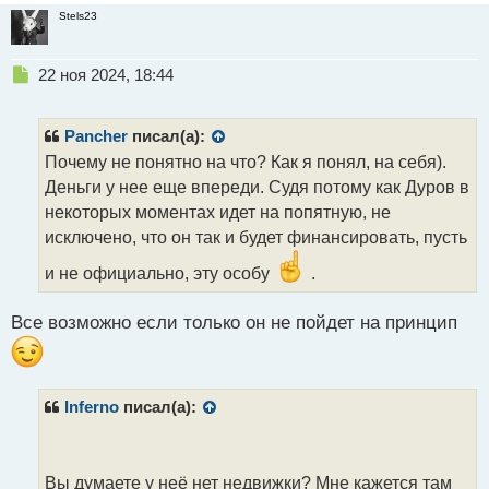
Stels23
Н
22 ноя 2024, 18:44
е
п
р
Pancher
писал(а):
о
Почему не понятно на что? Как я понял, на себя).
ч
Деньги у нее еще впереди. Судя потому как Дуров в
и
т
некоторых моментах идет на попятную, не
а
исключено, что он так и будет финансировать, пусть
н
н
и не официально, эту особу
.
ы
й
Все возможно если только он не пойдет на принцип
п
о
с
т
Inferno
писал(а):
Вы думаете у неё нет недвижки? Мне кажется там