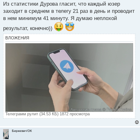
Из статистики Дурова гласит, что каждый юзер
и
т
заходит в среднем в телегу 21 раз в день и проводит
а
в нем минимум 41 минуту. Я думаю неплохой
н
н
результат, конечно))
ы
ВЛОЖЕНИЯ
й
п
о
с
т
Телеграмм рулит (34.53 КБ) 1872 просмотра
Биржевич'ОК