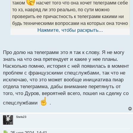
и
таком
насчет того что она хочет телеграмм себе
т
то хз, навряд ли это реально, по сути можно
а
проверить ее причастность к телеграмм какими ни
н
н
будь техническими вопросами на которых она точно
ы
завалится, да и думаю у Дурова достаточно
Нажмите, чтобы раскрыть...
й
грамотный адвокат, который сможет все это
п
о
разрулить
с
Про долю на телеграмм это я так к слову. Я не могу
т
знать на что она претендует и какие у нее планы.
Насколько помню, история с ней появилась в момент
проблем с французскими спецслужбами, так что не
исключаю, что это может вообще инициатива пиар
отдела телеграмма, дабы внимание перетянуть от
того, что Дуров, вероятней всего, пошел на сделку со
спецслужбами
.
Stels23
Н
25 ноя 2024, 14:41