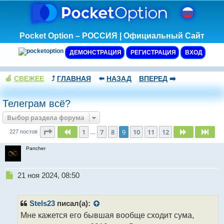
Pocket Option – РОССИЯ | Официальный Сайт
ДЕМОНСТРАЦИЯ
РЕГИСТРАЦИЯ
ВХОД
🍏
СВЕЖЕЕ
⤴️
ГЛАВНАЯ
⬅️
НАЗАД
ВПЕРЕД
➡️
Телеграм всё?
Выбор раздела форума
Страница
9
из
12
1
7
8
9
10
11
12
Пред.
След.
Сле
227 постов
…
Pancher
Н
21 ноя 2024, 08:50
е
п
р
Stels23
писал(а):
о
Мне кажется его бывшая вообще сходит сума,
ч