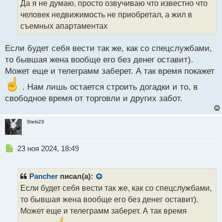
Да я не думаю, просто озвучиваю что известно что
н
н
человек недвижимость не приобретал, а жил в
ы
съемных апартаментах
й
п
Если будет себя вести так же, как со спецслужбами,
о
с
то бывшая жена вообще его без денег оставит).
т
Может еще и телеграмм заберет. А так время покажет
. Нам лишь остается строить догадки и то, в
свободное время от торговли и других забот.
Stels23
Н
23 ноя 2024, 18:49
е
п
р
Pancher
писал(а):
о
Если будет себя вести так же, как со спецслужбами,
ч
то бывшая жена вообще его без денег оставит).
и
т
Может еще и телеграмм заберет. А так время
а