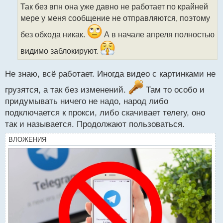
о
Так без впн она уже давно не работает по крайней
ч
мере у меня сообщение не отправляются, поэтому
и
т
без обхода никак.
А в начале апреля полностью
а
н
видимо заблокируют.
н
ы
Не знаю, всё работает. Иногда видео с картинками не
й
п
грузятся, а так без изменений.
Там то особо и
о
придумывать ничего не надо, народ либо
с
т
подключается к прокси, либо скачивает телегу, оно
так и называется. Продолжают пользоваться.
ВЛОЖЕНИЯ