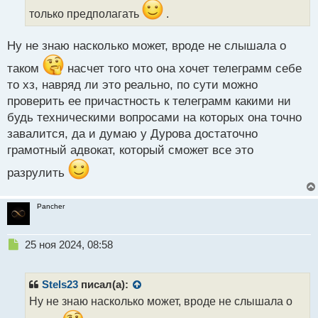
й
только предполагать
.
п
о
с
Ну не знаю насколько может, вроде не слышала о
т
таком
насчет того что она хочет телеграмм себе
то хз, навряд ли это реально, по сути можно
проверить ее причастность к телеграмм какими ни
будь техническими вопросами на которых она точно
завалится, да и думаю у Дурова достаточно
грамотный адвокат, который сможет все это
разрулить
Pancher
Н
25 ноя 2024, 08:58
е
п
р
Stels23
писал(а):
о
Ну не знаю насколько может, вроде не слышала о
ч