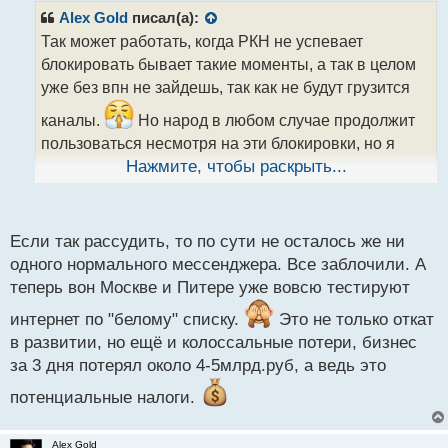
р
Alex Gold
писал(а):
о
Так может работать, когда РКН не успевает
ч
блокировать бывает такие моменты, а так в целом
и
т
уже без впн не зайдешь, так как не будут грузится
а
каналы.
Но народ в любом случае продолжит
н
н
пользоваться несмотря на эти блокировки, но я
ы
читал, что хорошие прокси, как раз помогают в
Нажмите, чтобы раскрыть...
й
п
этом.
о
с
Если так рассудить, то по сути не осталось же ни
т
одного нормального мессенджера. Все заблочили. А
теперь вон Москве и Питере уже вовсю тестируют
интернет по "белому" списку.
Это не только откат
в развитии, но ещё и колоссальные потери, бизнес
за 3 дня потерял около 4-5млрд.руб, а ведь это
потенциальные налоги.
Alex Gold