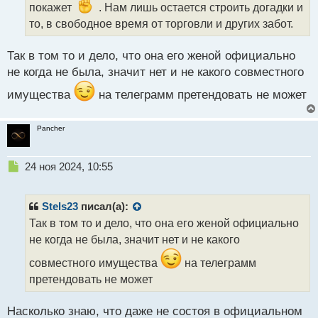
покажет
. Нам лишь остается строить догадки и
н
н
то, в свободное время от торговли и других забот.
ы
й
Так в том то и дело, что она его женой официально
п
не когда не была, значит нет и не какого совместного
о
с
имущества
на телеграмм претендовать не может
т
Pancher
Н
24 ноя 2024, 10:55
е
п
р
Stels23
писал(а):
о
Так в том то и дело, что она его женой официально
ч
не когда не была, значит нет и не какого
и
т
совместного имущества
на телеграмм
а
претендовать не может
н
н
ы
Насколько знаю, что даже не состоя в официальном