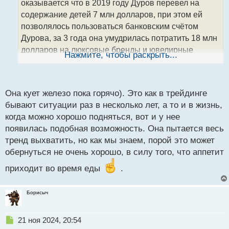
оказывается что в 2019 году Дуров перевел на
и
т
содержание детей 7 млн долларов, при этом ей
а
позволялось пользоваться банковским счётом
н
Дурова, за 3 года она умудрилась потратить 18 млн
н
долларов на люксовые бренды и ювелирные
ы
Нажмите, чтобы раскрыть...
й
изделия, после чего ей и закрыли доступ к счетам и
п
началась вся эта катавасия
о
с
Она кует железо пока горячо). Это как в трейдинге
т
бывают ситуации раз в несколько лет, а то и в жизнь,
когда можно хорошо подняться, вот и у нее
появилась подобная возможность. Она пытается весь
тренд выхватить, но как мы знаем, порой это может
обернуться не очень хорошо, в силу того, что аппетит
приходит во время еды
.
Борисыч
Н
21 ноя 2024, 20:54
е