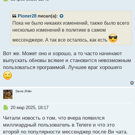
е
п
р
Pioner28
писал(а):
о
Пока не было никаких изменений, также было всего
ч
несколько изменений в политике в самом
и
т
мессенджере. А так все осталось, как есть
а
н
н
Вот же. Может оно и хорошо, а то часто начинают
ы
выпускать обновы всякие и становится невозможным
й
пользоваться программой. Лучшее враг хорошего
п
о
с
т
Denis Zhilin
Н
20 мар 2025, 18:17
е
Читали новость о том, что вчера появился
п
р
миллиардный пользователь в Телеге и что это
о
второй по популярности мессенджер после Ви чата.
ч