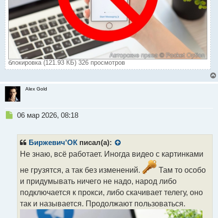
блокировка (121.93 КБ) 326 просмотров
Alex Gold
Н
06 мар 2026, 08:18
е
п
р
Биржевич'ОК
писал(а):
о
Не знаю, всё работает. Иногда видео с картинками
ч
и
не грузятся, а так без изменений.
Там то особо
т
и придумывать ничего не надо, народ либо
а
подключается к прокси, либо скачивает телегу, оно
н
н
так и называется. Продолжают пользоваться.
ы