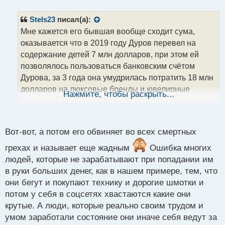
п
р
Stels23
писал(а):
о
Мне кажется его бывшая вообще сходит сума,
ч
оказывается что в 2019 году Дуров перевел на
и
т
содержание детей 7 млн долларов, при этом ей
а
позволялось пользоваться банковским счётом
н
Дурова, за 3 года она умудрилась потратить 18 млн
н
долларов на люксовые бренды и ювелирные
ы
Нажмите, чтобы раскрыть...
й
изделия, после чего ей и закрыли доступ к счетам и
п
началась вся эта катавасия
о
с
Вот-вот, а потом его обвиняет во всех смертных
т
грехах и называет еще жадным
Ошибка многих
людей, которые не зарабатывают при попадании им
в руки больших денег, как в нашем примере, тем, что
они бегут и покупают технику и дорогие шмотки и
потом у себя в соцсетях хвастаются какие они
крутые. А люди, которые реально своим трудом и
умом заработали состояние они иначе себя ведут за