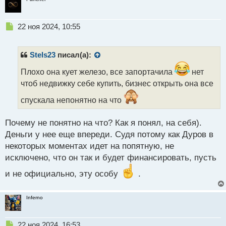
Н
22 ноя 2024, 10:55
е
п
р
Stels23
писал(а):
о
ч
Плохо она кует железо, все запортачила
нет
и
чтоб недвижку себе купить, бизнес открыть она все
т
а
спускала непонятно на что
н
н
Почему не понятно на что? Как я понял, на себя).
ы
Деньги у нее еще впереди. Судя потому как Дуров в
й
п
некоторых моментах идет на попятную, не
о
исключено, что он так и будет финансировать, пусть
с
т
и не официально, эту особу
.
Inferno
Н
22 ноя 2024, 16:53