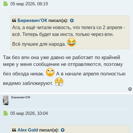
Н
05 мар 2026, 08:19
е
п
р
Биржевич'ОК
писал(а):
о
Ага, а ещё читали новость, что телега со 2 апреля -
ч
всё. Теперь будет как инста, только через впн.
и
т
Всё лучшее для народа.
а
н
н
Так без впн она уже давно не работает по крайней
ы
мере у меня сообщение не отправляются, поэтому
й
п
без обхода никак.
А в начале апреля полностью
о
видимо заблокируют.
с
т
Биржевич'ОК
Н
05 мар 2026, 10:04
е
п
р
Alex Gold
писал(а):