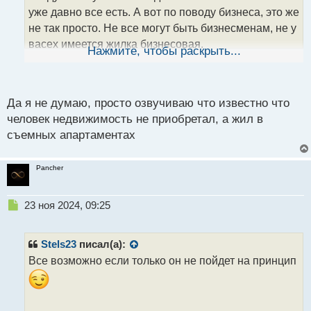
уже давно все есть. А вот по поводу бизнеса, это же
не так просто. Не все могут быть бизнесменам, не у
васех имеется жилка бизнесовая.
Нажмите, чтобы раскрыть...
Думаю её главный бизнес будет заключаться в
поиске нового кошелька.
Да я не думаю, просто озвучиваю что известно что
человек недвижимость не приобретал, а жил в
съемных апартаментах
Pancher
Н
23 ноя 2024, 09:25
е
п
р
Stels23
писал(а):
о
Все возможно если только он не пойдет на принцип
ч
и
т
а