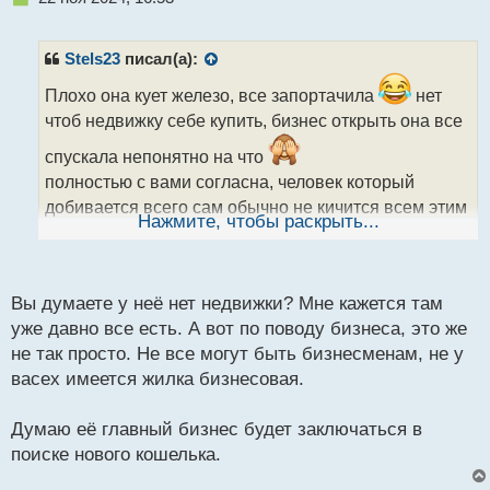
е
п
р
Stels23
писал(а):
о
ч
Плохо она кует железо, все запортачила
нет
и
чтоб недвижку себе купить, бизнес открыть она все
т
а
спускала непонятно на что
н
полностью с вами согласна, человек который
н
добивается всего сам обычно не кичится всем этим
ы
Нажмите, чтобы раскрыть...
и уж точно не выставляет все на всеобщее
й
п
обозрение
о
с
Вы думаете у неё нет недвижки? Мне кажется там
т
уже давно все есть. А вот по поводу бизнеса, это же
не так просто. Не все могут быть бизнесменам, не у
васех имеется жилка бизнесовая.
Думаю её главный бизнес будет заключаться в
поиске нового кошелька.