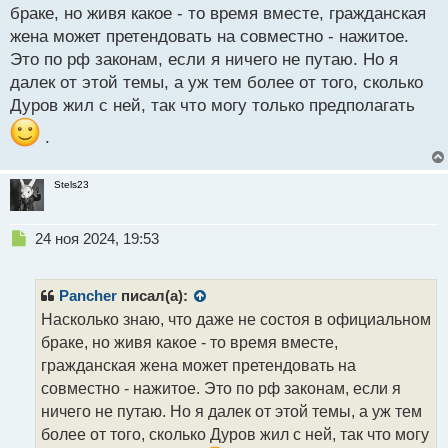
й
браке, но живя какое - то время вместе, гражданская
п
жена может претендовать на совместно - нажитое.
о
с
Это по рф законам, если я ничего не путаю. Но я
т
далек от этой темы, а уж тем более от того, сколько
Дуров жил с ней, так что могу только предполагать
.
Stels23
Н
24 ноя 2024, 19:53
е
п
р
Pancher
писал(а):
о
Насколько знаю, что даже не состоя в официальном
ч
браке, но живя какое - то время вместе,
и
т
гражданская жена может претендовать на
а
совместно - нажитое. Это по рф законам, если я
н
ничего не путаю. Но я далек от этой темы, а уж тем
н
более от того, сколько Дуров жил с ней, так что могу
ы