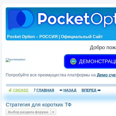
Pocket Option – РОССИЯ | Официальный Сайт
Добро пож
ДЕМОНСТРАЦ
Попробуйте все преимущества платформы на
Демо сче
🍏
СВЕЖЕЕ
⤴️
ГЛАВНАЯ
⬅️
НАЗАД
ВПЕРЕД
➡️
Стратегия для коротких ТФ
Выбор раздела форума