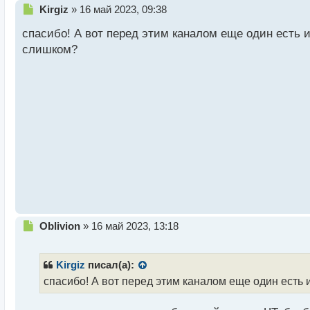
Н
Kirgiz
»
16 май 2023, 09:38
е
спасибо! А вот перед этим каналом еще один есть 
п
р
слишком?
о
ч
и
т
а
н
н
ы
й
п
о
с
т
Н
Oblivion
»
16 май 2023, 13:18
е
п
р
Kirgiz
писал(а):
о
спасибо! А вот перед этим каналом еще один есть
ч
и