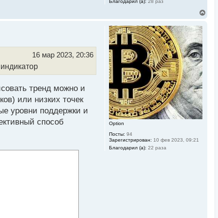
Благодарил (а):
28 раз
В
е
р
н
у
т
ь
16 мар 2023, 20:36
с
 индикатор
я
к
н
а
исовать тренд можно и
ч
ков) или низких точек
а
л
ые уровни поддержки и
у
ективный способ
Option
Посты:
94
Зарегистрирован:
10 фев 2023, 09:21
Благодарил (а):
22 раза