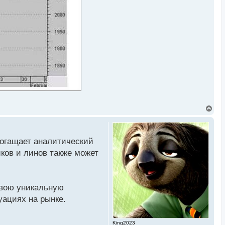
В
е
р
н
у
богащает аналитический
т
ь
ков и линов также может
с
я
к
н
а
свою уникальную
ч
уациях на рынке.
а
л
у
King2023