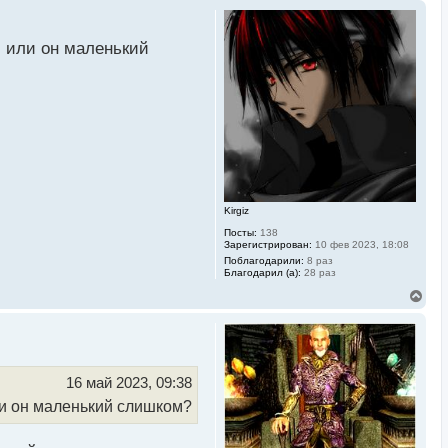
м или он маленький
Kirgiz
Посты:
138
Зарегистрирован:
10 фев 2023, 18:08
Поблагодарили:
8 раз
Благодарил (а):
28 раз
В
е
р
н
у
т
ь
16 май 2023, 09:38
с
ли он маленький слишком?
я
к
н