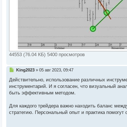
44553 (76.04 КБ) 5400 просмотров
Н
King2023
»
05 авг 2023, 09:47
е
Действительно, использование различных инструме
п
р
инструментарий. И я согласен, что визуальный ана
о
быть эффективным методом.
ч
и
т
Для каждого трейдера важно находить баланс межд
а
стратегию. Персональный опыт и практика помогут 
н
н
ы