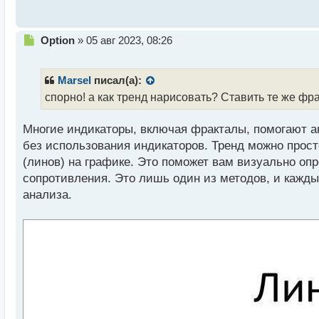
с
т
Н
Option
»
05 авг 2023, 08:26
е
п
р
Marsel
писал(а):
о
спорно! а как тренд нарисовать? Ставить те же фр
ч
и
Многие индикаторы, включая фракталы, помогают а
т
а
без использования индикаторов. Тренд можно просто
н
(линов) на графике. Это поможет вам визуально о
н
сопротивления. Это лишь один из методов, и кажд
ы
й
анализа.
п
о
с
т