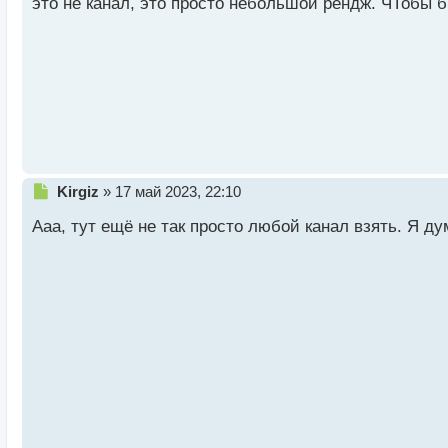
это не канал, это просто небольшой рендж. ЧТобы 
т
а
н
н
ы
й
п
о
с
т
Н
Kirgiz
»
17 май 2023, 22:10
е
Ааа, тут ещё не так просто любой канал взять. Я д
п
р
о
ч
и
т
а
н
н
ы
й
п
о