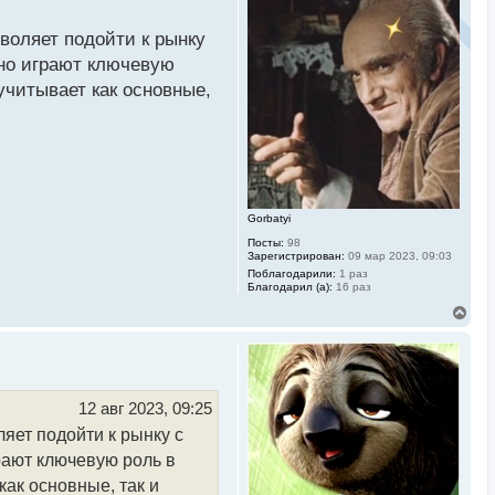
н
у
воляет подойти к рынку
т
ь
ьно играют ключевую
с
учитывает как основные,
я
к
н
а
ч
а
л
у
Gorbatyi
Посты:
98
Зарегистрирован:
09 мар 2023, 09:03
Поблагодарили:
1 раз
Благодарил (а):
16 раз
В
е
р
н
у
т
ь
12 авг 2023, 09:25
с
яет подойти к рынку с
я
к
рают ключевую роль в
н
а
ак основные, так и