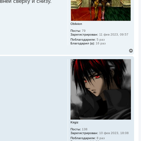
а
вней сверху и снизу.
ч
а
л
у
Oblivion
Посты:
79
Зарегистрирован:
11 фев 2023, 09:57
Поблагодарили:
5 раз
Благодарил (а):
16 раз
В
е
р
н
у
т
ь
с
я
к
н
а
ч
а
л
у
Kirgiz
Посты:
138
Зарегистрирован:
10 фев 2023, 18:08
Поблагодарили:
8 раз