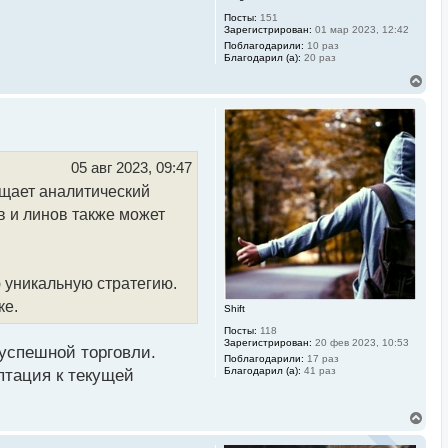
Посты:
151
Зарегистрирован:
01 мар 2023, 12:42
Поблагодарили:
10 раз
Благодарил (а):
20 раз
В
е
р
н
у
т
ь
05 авг 2023, 09:47
с
ащает аналитический
я
к
в и линов также может
н
а
ч
а
л
 уникальную стратегию.
у
ке.
Shift
Посты:
118
Зарегистрирован:
20 фев 2023, 10:53
успешной торговли.
Поблагодарили:
17 раз
Благодарил (а):
41 раз
птация к текущей
В
е
р