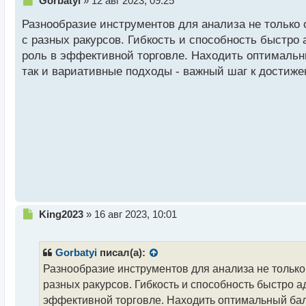
Gorbatyi
»
12 авг 2023, 09:25
е
Разнообразие инструментов для анализа не только 
п
р
с разных ракурсов. Гибкость и способность быстр
о
роль в эффективной торговле. Находить оптимальны
ч
так и вариативные подходы - важный шаг к достиже
и
т
а
н
н
ы
й
п
о
с
т
Н
King2023
»
16 авг 2023, 10:01
е
п
р
Gorbatyi
писал(а):
о
Разнообразие инструментов для анализа не только
ч
разных ракурсов. Гибкость и способность быстро 
и
т
эффективной торговле. Находить оптимальный бала