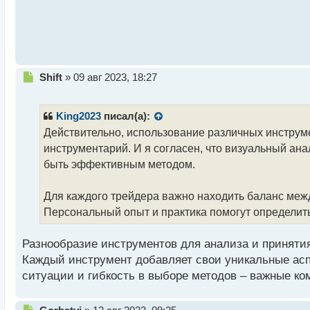
й
п
о
с
т
Н
Shift
»
09 авг 2023, 18:27
е
п
р
King2023
писал(а):
о
Действительно, использование различных инструме
ч
инструментарий. И я согласен, что визуальный ан
и
т
быть эффективным методом.
а
н
Для каждого трейдера важно находить баланс меж
н
Персональный опыт и практика помогут определить
ы
й
п
Разнообразие инструментов для анализа и приняти
о
Каждый инструмент добавляет свои уникальные аспе
с
ситуации и гибкость в выборе методов – важные ко
т
Н