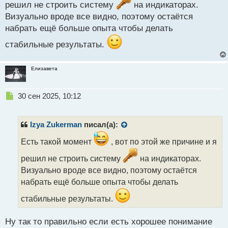
решил не строить систему
на индикаторах.
Визуально вроде все видно, поэтому остаётся
набрать ещё больше опыта чтобы делать
стабильные результаты.
Елизавета
Н
30 сен 2025, 10:12
е
п
р
Izya Zukerman
писал(а):
о
ч
Есть такой момент
, вот по этой же причине и я
и
решил не строить систему
на индикаторах.
т
а
Визуально вроде все видно, поэтому остаётся
н
набрать ещё больше опыта чтобы делать
н
ы
стабильные результаты.
й
п
Ну так то правильно если есть хорошее понимание
о