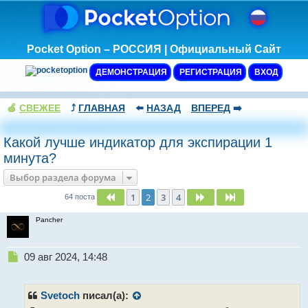
Pocket Option – РОССИЯ | Официальный Сайт
ДЕМОНСТРАЦИЯ
РЕГИСТРАЦИЯ
ВХОД
🍏
СВЕЖЕЕ
⤴️
ГЛАВНАЯ
⬅️
НАЗАД
ВПЕРЕД
➡️
Какой лучше индикатор для экспирации 1
минута?
Выбор раздела форума
1
2
3
4
Пред.
След.
След.
64 поста
Pancher
Н
09 авг 2024, 14:48
е
п
р
Svetoch
писал(а):
о