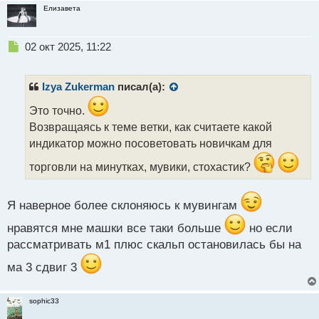
Елизавета
Н
02 окт 2025, 11:22
е
п
р
Izya Zukerman
писал(а):
о
ч
Это точно.
и
Возвращаясь к теме ветки, как считаете какой
т
индикатор можно посоветовать новичкам для
а
н
торговли на минутках, мувики, стохастик?
н
ы
й
Я наверное более склоняюсь к мувингам
п
о
нравятся мне машки все таки больше
но если
с
рассматривать м1 плюс скальп остановилась бы на
т
ма 3 сдвиг 3
sophic33