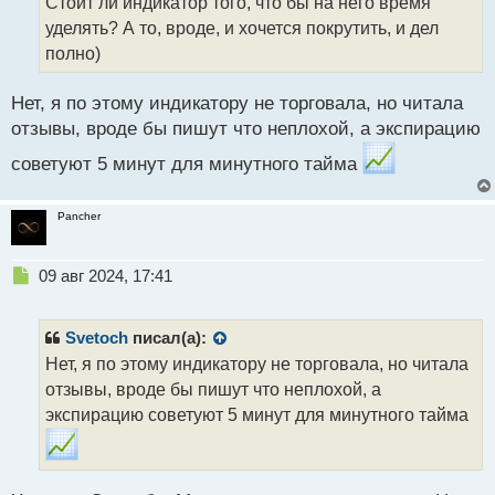
Стоит ли индикатор того, что бы на него время
н
уделять? А то, вроде, и хочется покрутить, и дел
н
полно)
ы
й
п
Нет, я по этому индикатору не торговала, но читала
о
отзывы, вроде бы пишут что неплохой, а экспирацию
с
т
советуют 5 минут для минутного тайма
Pancher
Н
09 авг 2024, 17:41
е
п
р
Svetoch
писал(а):
о
Нет, я по этому индикатору не торговала, но читала
ч
отзывы, вроде бы пишут что неплохой, а
и
т
экспирацию советуют 5 минут для минутного тайма
а
н
н
ы