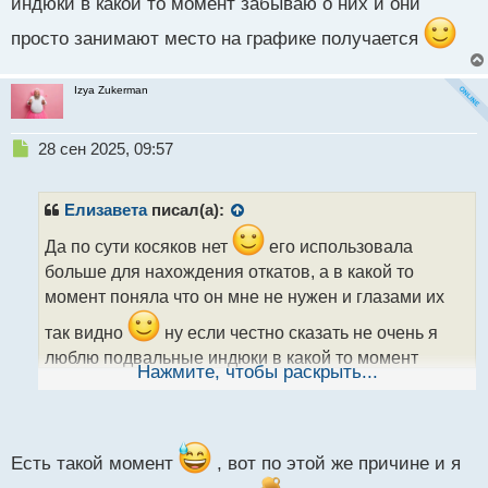
индюки в какой то момент забываю о них и они
просто занимают место на графике получается
Izya Zukerman
Н
28 сен 2025, 09:57
е
п
р
Елизавета
писал(а):
о
ч
Да по сути косяков нет
его использовала
и
больше для нахождения откатов, а в какой то
т
момент поняла что он мне не нужен и глазами их
а
н
так видно
ну если честно сказать не очень я
н
люблю подвальные индюки в какой то момент
ы
Нажмите, чтобы раскрыть...
забываю о них и они просто занимают место на
й
п
графике получается
о
с
т
Есть такой момент
, вот по этой же причине и я