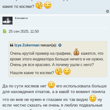
какие то косяки?
Елизавета
Н
25 сен 2025, 11:50
е
п
р
Izya Zukerman
писал(а):
о
ч
Очень крутой пример на графике,
кажется, что
и
кроме этого индикатора больше ничего и не нужно.
т
Очень уж все красиво. А почему ушли с него?
а
н
Нашли какие то косяки?
н
ы
й
Да по сути косяков нет
его использовала больше
п
для нахождения откатов, а в какой то момент поняла
о
с
что он мне не нужен и глазами их так видно
ну
т
если честно сказать не очень я люблю подвальные