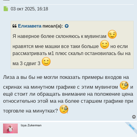
Н
03 окт 2025, 16:18
е
п
р
Елизавета
писал(а):
о
ч
Я наверное более склоняюсь к мувингам
и
нравятся мне машки все таки больше
но если
т
а
рассматривать м1 плюс скальп остановилась бы на
н
ма 3 сдвиг 3
н
ы
й
Лиза а вы бы не могли показать примеры входов на
п
о
скринах на минутном графике с этим мувингом
и
с
ещё стоит ли обращать внимание на положение цена
т
относительно этой ма на более старшем графике при
торговле на минутках?
Izya Zukerman