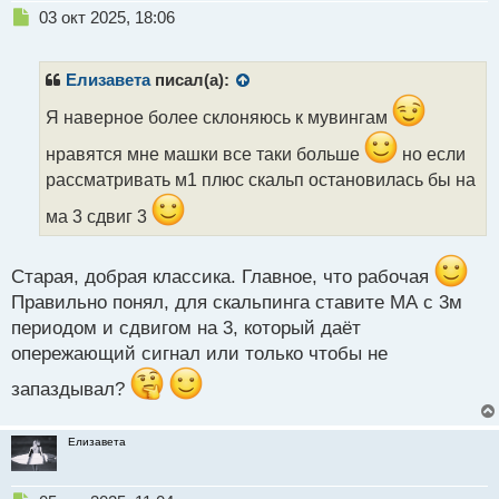
Н
03 окт 2025, 18:06
е
п
р
Елизавета
писал(а):
о
ч
Я наверное более склоняюсь к мувингам
и
нравятся мне машки все таки больше
но если
т
а
рассматривать м1 плюс скальп остановилась бы на
н
ма 3 сдвиг 3
н
ы
й
Старая, добрая классика. Главное, что рабочая
п
о
Правильно понял, для скальпинга ставите МА с 3м
с
периодом и сдвигом на 3, который даёт
т
опережающий сигнал или только чтобы не
запаздывал?
Елизавета