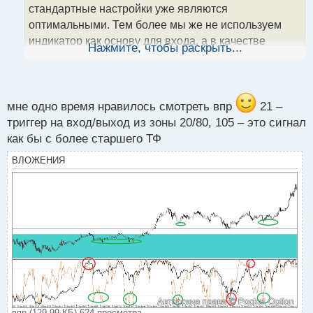
а
стандартные настройки уже являются
н
оптимальными. Тем более мы же не используем
н
индикатор как основу для входа, а в качестве
ы
Нажмите, чтобы раскрыть...
й
фильтрации.
п
о
А вы бы какие посоветовали настройки?
с
т
мне одно время нравилось смотреть впр
21 –
триггер на вход/выход из зоны 20/80, 105 – это сигнал
как бы с более старшего ТФ
ВЛОЖЕНИЯ
впр (129.99 КБ) 624 просмотра