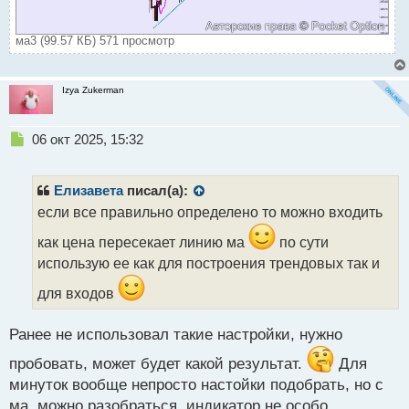
ма3 (99.57 КБ) 571 просмотр
Izya Zukerman
Н
06 окт 2025, 15:32
е
п
р
Елизавета
писал(а):
о
если все правильно определено то можно входить
ч
и
как цена пересекает линию ма
по сути
т
использую ее как для построения трендовых так и
а
н
для входов
н
ы
Ранее не использовал такие настройки, нужно
й
п
пробовать, может будет какой результат.
Для
о
минуток вообще непросто настойки подобрать, но с
с
т
ма, можно разобраться, индикатор не особо