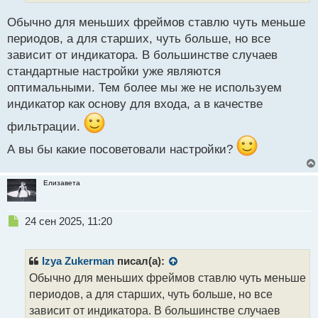
ы
Обычно для меньших фреймов ставлю чуть меньше
й
п
периодов, а для старших, чуть больше, но все
о
зависит от индикатора. В большинстве случаев
с
стандартные настройки уже являются
т
оптимальными. Тем более мы же не используем
индикатор как основу для входа, а в качестве
фильтрации.
А вы бы какие посоветовали настройки?
Елизавета
Н
24 сен 2025, 11:20
е
п
р
Izya Zukerman
писал(а):
о
Обычно для меньших фреймов ставлю чуть меньше
ч
периодов, а для старших, чуть больше, но все
и
т
зависит от индикатора. В большинстве случаев