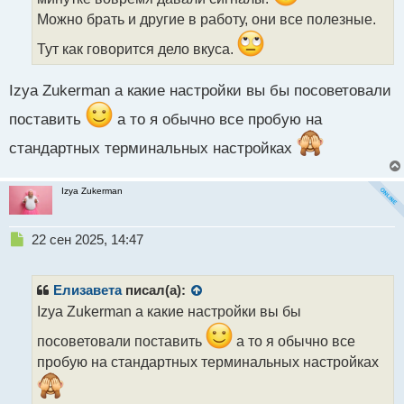
н
н
Можно брать и другие в работу, они все полезные.
ы
Тут как говорится дело вкуса.
й
п
о
Izya Zukerman а какие настройки вы бы посоветовали
с
т
поставить
а то я обычно все пробую на
стандартных терминальных настройках
Izya Zukerman
Н
22 сен 2025, 14:47
е
п
р
Елизавета
писал(а):
о
Izya Zukerman а какие настройки вы бы
ч
и
посоветовали поставить
а то я обычно все
т
пробую на стандартных терминальных настройках
а
н
н