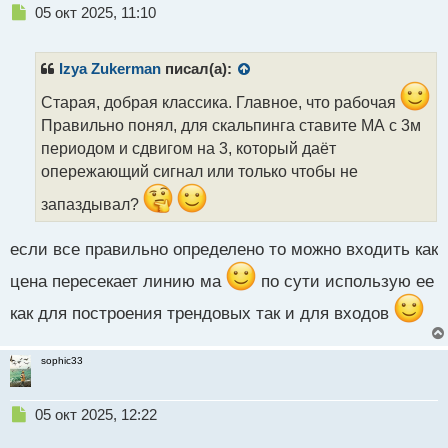
Н
05 окт 2025, 11:10
е
п
р
Izya Zukerman
писал(а):
о
ч
Старая, добрая классика. Главное, что рабочая
и
Правильно понял, для скальпинга ставите МА с 3м
т
периодом и сдвигом на 3, который даёт
а
опережающий сигнал или только чтобы не
н
н
запаздывал?
ы
й
п
если все правильно определено то можно входить как
о
цена пересекает линию ма
по сути использую ее
с
т
как для построения трендовых так и для входов
sophic33
Н
05 окт 2025, 12:22
е