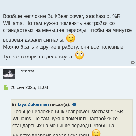
п
о
с
Вообще неплохие Bull/Bear power, stochastic, %R
т
Williams. Но там нужно поменять настройки со
стандартных на меньшие периоды, чтобы на минутке
вовремя давали сигналы.
Можно брать и другие в работу, они все полезные.
Тут как говорится дело вкуса.
Елизавета
Н
20 сен 2025, 11:03
е
п
р
Izya Zukerman
писал(а):
о
Вообще неплохие Bull/Bear power, stochastic, %R
ч
Williams. Но там нужно поменять настройки со
и
т
стандартных на меньшие периоды, чтобы на
а
минутке вовремя давали сигналы.