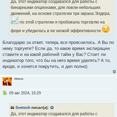
Да, этот индикатор создавался для работы с
ч
бинарными опционами, для ловли небольших
и
т
движений, на основе стратегии три экрана Элдера.
а
по этой стратегии я пробовала торговлю на
н
н
форе и убедилась в ее низкой эффективности
ы
й
п
Благодарю за ответ, теперь все прояснилось. А Вы по
о
нему торгуете? Если да, то какое время экспирации
с
ставите и на какой рабочий тайм у Вас? Стоит ли
т
индикатор того, что бы на него время уделять? А то,
вроде, и хочется покрутить, и дел полно)
Misterio
Н
09 авг 2024, 15:29
е
п
р
Svetoch
писал(а):
о
Да, этот индикатор создавался для работы с
ч