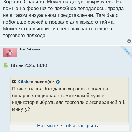
Хорошо. Спасибо. Может на досуге покручу его. Но
й
помню на форе нечто подобное попадалось, правда
п
не в таком визуальном представлении. Там было
о
с
побольше свечей в подвале для каждого тайма.
т
Может что и выгорит из него, как часть некоего
торгового подхода.
Izya Zukerman
Н
18 сен 2025, 13:10
е
п
р
Kitchen
писал(а):
о
Привет народ. Кто давно хорошо торгует на
ч
бинарных опционах, скажите какой лучше
и
т
индикатор выбрать для торговли с экспирацией в 1
а
минуту?
н
н
ы
Нажмите, чтобы раскрыть...
й