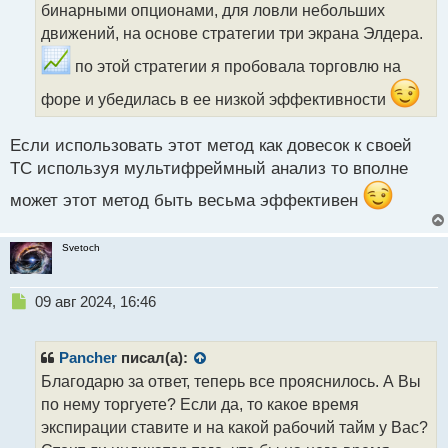
бинарными опционами, для ловли небольших
и
т
движений, на основе стратегии три экрана Элдера.
а
по этой стратегии я пробовала торговлю на
н
н
форе и убедилась в ее низкой эффективности
ы
й
п
Если использовать этот метод как довесок к своей
о
ТС используя мультифреймный анализ то вполне
с
т
может этот метод быть весьма эффективен
Svetoch
Н
09 авг 2024, 16:46
е
п
р
Pancher
писал(а):
о
Благодарю за ответ, теперь все прояснилось. А Вы
ч
по нему торгуете? Если да, то какое время
и
т
экспирации ставите и на какой рабочий тайм у Вас?
а