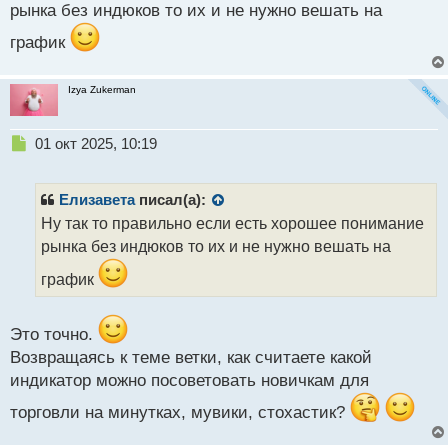
с
рынка без индюков то их и не нужно вешать на
т
график
Izya Zukerman
Н
01 окт 2025, 10:19
е
п
р
Елизавета
писал(а):
о
Ну так то правильно если есть хорошее понимание
ч
рынка без индюков то их и не нужно вешать на
и
т
график
а
н
н
Это точно.
ы
Возвращаясь к теме ветки, как считаете какой
й
п
индикатор можно посоветовать новичкам для
о
торговли на минутках, мувики, стохастик?
с
т