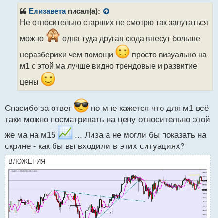
п
р
Елизавета
писал(а):
о
Не относительно старших не смотрю так запутаться
ч
и
можно
одна туда другая сюда внесут больше
т
а
неразберихи чем помощи
просто визуально на
н
м1 с этой ма лучше видно трендовые и развитие
н
ы
цены
й
п
о
Спасибо за ответ
но мне кажется что для м1 всё
с
таки можно посматривать на цену относительно этой
т
же ма на м15
... Лиза а не могли бы показать на
скрине - как бы вы входили в этих ситуациях?
ВЛОЖЕНИЯ