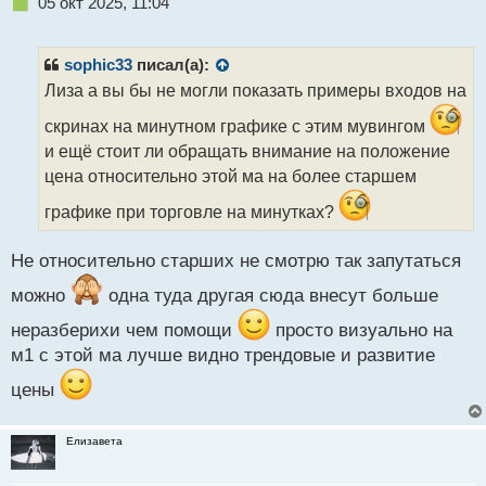
Н
05 окт 2025, 11:04
е
п
р
sophic33
писал(а):
о
Лиза а вы бы не могли показать примеры входов на
ч
и
скринах на минутном графике с этим мувингом
т
и ещё стоит ли обращать внимание на положение
а
цена относительно этой ма на более старшем
н
н
графике при торговле на минутках?
ы
й
п
Не относительно старших не смотрю так запутаться
о
можно
одна туда другая сюда внесут больше
с
т
неразберихи чем помощи
просто визуально на
м1 с этой ма лучше видно трендовые и развитие
цены
Елизавета