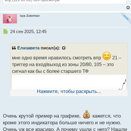
Izya Zukerman
Н
24 сен 2025, 12:45
е
п
р
Елизавета
писал(а):
о
ч
мне одно время нравилось смотреть впр
21 –
и
триггер на вход/выход из зоны 20/80, 105 – это
т
сигнал как бы с более старшего ТФ
а
н
н
ы
Нажмите, чтобы раскрыть...
й
п
о
с
т
Очень крутой пример на графике,
кажется, что
кроме этого индикатора больше ничего и не нужно.
Очень уж все красиво. А почему ушли с него? Нашли