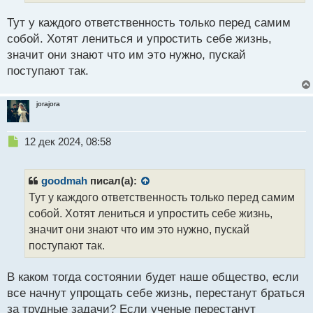
ы
й
Тут у каждого ответственность только перед самим
п
собой. Хотят лениться и упростить себе жизнь,
о
с
значит они знают что им это нужно, пускай
т
поступают так.
jorajora
Н
12 дек 2024, 08:58
е
п
р
goodmah
писал(а):
о
Тут у каждого ответственность только перед самим
ч
собой. Хотят лениться и упростить себе жизнь,
и
т
значит они знают что им это нужно, пускай
а
поступают так.
н
н
В каком тогда состоянии будет наше общество, если
ы
й
все начнут упрощать себе жизнь, перестанут браться
п
за трудные задачи? Если ученые перестанут