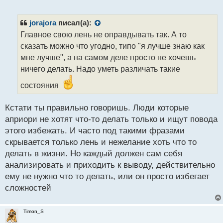
е
п
р
jorajora
писал(а):
о
Главное свою лень не оправдывать так. А то
ч
сказать можно что угодно, типо "я лучше знаю как
и
т
мне лучше", а на самом деле просто не хочешь
а
ничего делать. Надо уметь различать такие
н
н
состояния
ы
й
Кстати ты правильно говоришь. Люди которые
п
априори не хотят что-то делать только и ищут повода
о
с
этого избежать. И часто под такими фразами
т
скрывается только лень и нежелание хоть что то
делать в жизни. Но каждый должен сам себя
анализировать и приходить к выводу, действительно
ему не нужно что то делать, или он просто избегает
сложностей
Timon_S