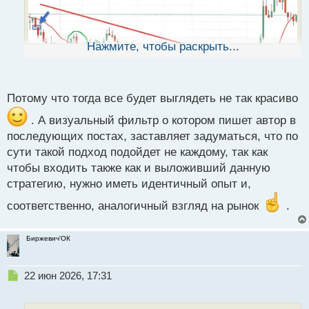
а
н
н
ы
Нажмите, чтобы раскрыть...
й
п
о
с
Потому что тогда все будет выглядеть не так красиво
т
. А визуальный фильтр о котором пишет автор в
последующих постах, заставляет задуматься, что по
сути такой подход подойдет не каждому, так как
чтобы входить также как и выложивший данную
стратегию, нужно иметь идентичный опыт и,
соответственно, аналогичный взгляд на рынок
.
Биржевич'ОК
Н
22 июн 2026, 17:31
е
п