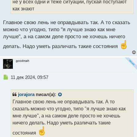
не у всех одни и теже ситуации, пускай поступают
и
т
как знают
а
н
Главное свою лень не оправдывать так. А то сказать
н
можно что угодно, типо "я лучше знаю как мне
ы
й
лучше", а на самом деле просто не хочешь ничего
п
делать. Надо уметь различать такие состояния
о
с
т
goodmah
Н
11 дек 2024, 09:57
е
п
р
jorajora
писал(а):
о
Главное свою лень не оправдывать так. А то
ч
сказать можно что угодно, типо "я лучше знаю как
и
т
мне лучше", а на самом деле просто не хочешь
а
ничего делать. Надо уметь различать такие
н
н
состояния