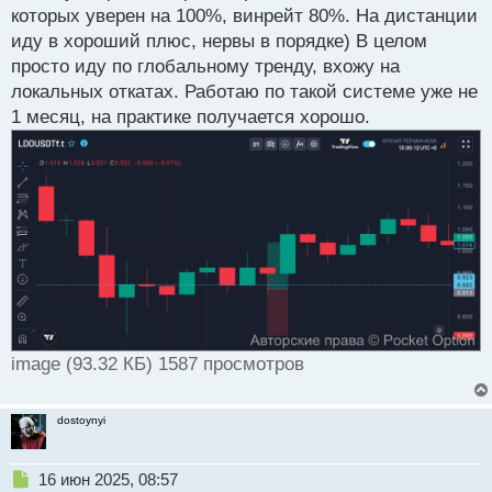
которых уверен на 100%, винрейт 80%. На дистанции
забираем прибыль))
иду в хороший плюс, нервы в порядке) В целом
просто иду по глобальному тренду, вхожу на
e46b8a7166.png
локальных откатах. Работаю по такой системе уже не
1 месяц, на практике получается хорошо.
image (93.32 КБ) 1587 просмотров
dostoynyi
Н
16 июн 2025, 08:57