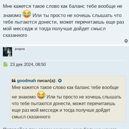
с
Мне кажется такое слово как баланс тебе вообще не
т
знакомо
Или ты просто не хочешь слышать что
тебе пытаются донести, может перечитаешь еще раз
мой месседж и тогда получше дойдет смысл
сказанного
jorajora
Н
23 дек 2024, 08:50
е
п
р
goodmah
писал(а):
о
Мне кажется такое слово как баланс тебе вообще
ч
и
не знакомо
Или ты просто не хочешь слышать
т
что тебе пытаются донести, может перечитаешь
а
еще раз мой месседж и тогда получше дойдет
н
н
смысл сказанного
ы
й