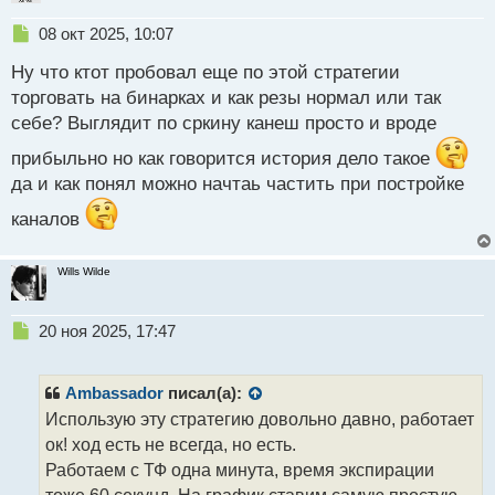
Н
08 окт 2025, 10:07
е
Ну что ктот пробовал еще по этой стратегии
п
р
торговать на бинарках и как резы нормал или так
о
себе? Выглядит по сркину канеш просто и вроде
ч
и
прибыльно но как говорится история дело такое
т
да и как понял можно начтаь частить при постройке
а
н
каналов
н
ы
й
Wills Wilde
п
о
Н
с
20 ноя 2025, 17:47
е
т
п
р
Ambassador
писал(а):
о
Использую эту стратегию довольно давно, работает
ч
ок! ход есть не всегда, но есть.
и
т
Работаем с ТФ одна минута, время экспирации
а
тоже 60 секунд. На график ставим самую простую