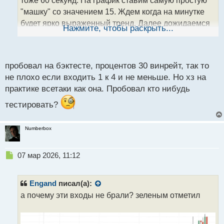
н
"машку" со значением 15. Ждем когда на минутке
н
будет ярко выраженный тренд. Далее дожидаемся
ы
Нажмите, чтобы раскрыть...
й
пробоя ценой скользящей средней (если тренд
п
медвежий, то ждем пробоя снизу вверх, и наоборот
о
в бычьем тренде).
с
пробовал на бэктесте, процентов 30 винрейт, так то
Итак, цена пробила мувинг, свечка закрылась ниже
т
не плохо если входить 1 к 4 и не меньше. Но хз на
мувинга. Открываем ордер на продажу. Всё,
практике всетаки как она. Пробовал кто нибудь
забираем прибыль))
тестировать?
Numberbox
Н
07 мар 2026, 11:12
е
п
р
Engand
писал(а):
о
а почему эти входы не брали? зеленым отметил
ч
и
т