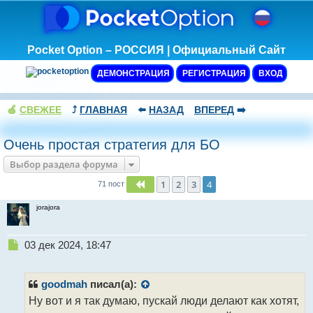
Pocket Option – РОССИЯ | Официальный Сайт
ДЕМОНСТРАЦИЯ
РЕГИСТРАЦИЯ
ВХОД
🍏
СВЕЖЕЕ
⤴️
ГЛАВНАЯ
⬅️
НАЗАД
ВПЕРЕД
➡️
Очень простая стратегия для БО
Выбор раздела форума
1
2
3
4
Пред.
71 пост
jorajora
Н
03 дек 2024, 18:47
е
п
р
goodmah
писал(а):
о
Ну вот и я так думаю, пускай люди делают как хотят,
ч