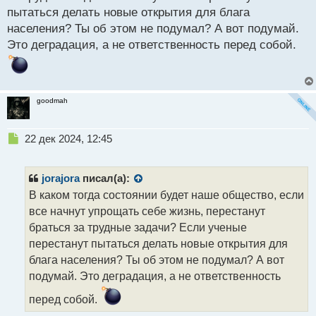
о
пытаться делать новые открытия для блага
с
населения? Ты об этом не подумал? А вот подумай.
т
Это деградация, а не ответственность перед собой.
goodmah
Н
22 дек 2024, 12:45
е
п
р
jorajora
писал(а):
о
В каком тогда состоянии будет наше общество, если
ч
все начнут упрощать себе жизнь, перестанут
и
т
браться за трудные задачи? Если ученые
а
перестанут пытаться делать новые открытия для
н
блага населения? Ты об этом не подумал? А вот
н
подумай. Это деградация, а не ответственность
ы
й
перед собой.
п
о