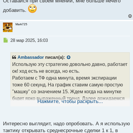
Оставайся при своем мнении, мне больше нечего
п
о
добавить.
с
т
Mark725
Н
28 мар 2025, 16:03
е
п
р
Ambassador
писал(а):
о
Использую эту стратегию довольно давно, работает
ч
ок! ход есть не всегда, но есть.
и
т
Работаем с ТФ одна минута, время экспирации
а
тоже 60 секунд. На график ставим самую простую
н
"машку" со значением 15. Ждем когда на минутке
н
будет ярко выраженный тренд. Далее дожидаемся
ы
Нажмите, чтобы раскрыть...
й
пробоя ценой скользящей средней (если тренд
п
медвежий, то ждем пробоя снизу вверх, и наоборот
о
в бычьем тренде).
с
Интересно выглядит, надо опробовать. А я использую
Итак, цена пробила мувинг, свечка закрылась ниже
т
тактику открывать среднесрочные сделки 1 к 1, в
мувинга. Открываем ордер на продажу. Всё,