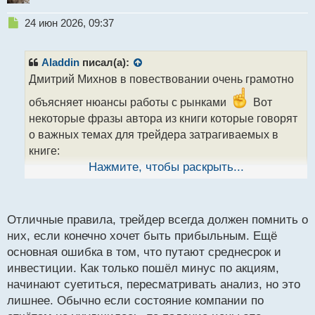
Н
24 июн 2026, 09:37
е
п
р
Aladdin
писал(а):
о
Дмитрий Михнов в повествовании очень грамотно
ч
и
объясняет нюансы работы с рынками
Вот
т
некоторые фразы автора из книги которые говорят
а
о важных темах для трейдера затрагиваемых в
н
н
книге:
ы
Нажмите, чтобы раскрыть...
й
"Трейдинг — это не игра в казино, а работа,
п
требующая дисциплины и знаний"
о
с
Отличные правила, трейдер всегда должен помнить о
т
"Инвестируйте только те деньги, которые
них, если конечно хочет быть прибыльным. Ещё
готовы потерять"
основная ошибка в том, что путают среднесрок и
инвестиции. Как только пошёл минус по акциям,
"Анализ рынка — это ключ к прогнозированию,
начинают суетиться, пересматривать анализ, но это
но не гарантия успеха"
лишнее. Обычно если состояние компании по