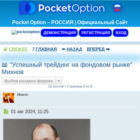
Pocket Option – РОССИЯ | Официальный Сайт
ДЕМОНСТРАЦИЯ
РЕГИСТРАЦИЯ
ВХОД
🍏
СВЕЖЕЕ
⤴️
ГЛАВНАЯ
⬅️
НАЗАД
ВПЕРЕД
➡️
📖 "Успешный трейдинг на фондовом рынке"
Михнов
Выбор раздела форума
15 постов • Страница
1
из
1
Misterio
Н
01 авг 2024, 11:25
е
п
р
о
ч