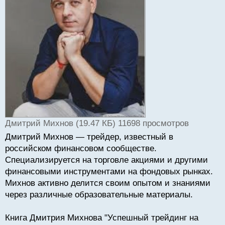
и
т
а
н
н
ы
й
п
о
с
т
Дмитрий Михнов (19.47 КБ) 11698 просмотров
Дмитрий Михнов — трейдер, известный в
российском финансовом сообществе.
Специализируется на торговле акциями и другими
финансовыми инструментами на фондовых рынках.
Михнов активно делится своим опытом и знаниями
через различные образовательные материалы.
Книга Дмитрия Михнова "Успешный трейдинг на