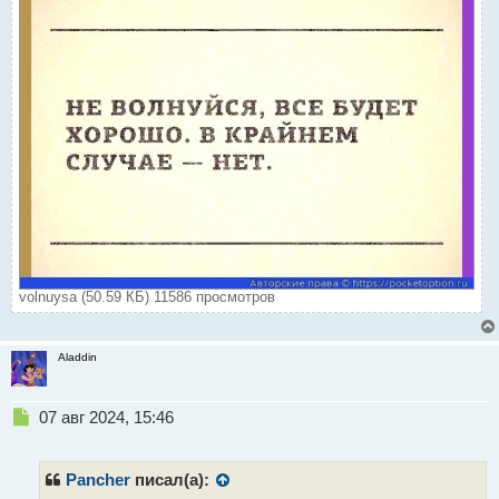
volnuysa (50.59 КБ) 11586 просмотров
Aladdin
Н
07 авг 2024, 15:46
е
п
р
Pancher
писал(а):
о