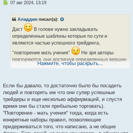
Н
07 авг 2024, 13:19
е
п
р
Аладдин
писал(а):
о
ч
Даст
В голове нужно закладывать
и
определенные шаблоны которые по сути и
т
являются частью успешного трейдинга,
а
н
"повторение мать учения"
Не зря авторы
н
повторяются, они достигнув определенных вершин
ы
Нажмите, чтобы раскрыть...
все думают по сути одинаково в своих мыслях.
й
п
Думают одинаково, но методы разные
о
с
Если бы давало, то достаточно было бы посадить
т
людей и повторять им что они супер успешные
трейдеры и еще несколько аффирмаций, и спустя
время они бы стали прибыльно торговать).
"Повторение - мать учения" тогда, когда есть
конкретные наборы правил, позволяющие
придерживаться того, что написано, а не общие