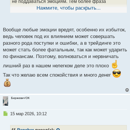
н
не поддаваться эмоциям. Тем более фраза
ы
изначально составлена вредно и будет иметь
Нажмите, чтобы раскрыть...
й
обратный эффект. Это все равно, что
п
волнующемуся человеку сказать не волнуйся).
о
с
Вообще любые эмоции вредят, особенно их избыток,
т
ведь человек под их влиянием может совершать
разного рода поступки и ошибки, а в трейдинге это
может стать более фатальным, так как может ударить
по финансам. Поэтому, волноваться и нервничать
лишний раз в нашем нелегком деле это плохо
Так что желаю всем спокойствия и много денег
Биржевич'ОК
Н
15 мар 2026, 10:12
е
п
р
Pancher
писал(а):