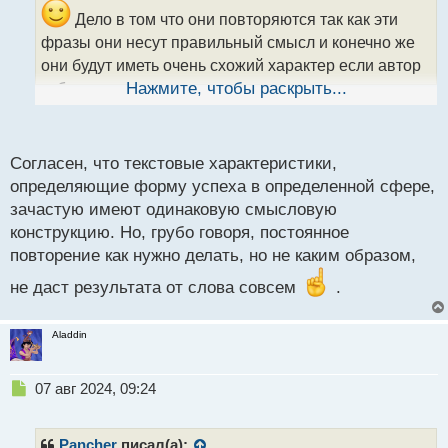
т
Дело в том что они повторяются так как эти
а
фразы они несут правильный смысл и конечно же
н
н
они будут иметь очень схожий характер если автор
ы
тебя по делу учит, а не написал книжку ради того
Нажмите, чтобы раскрыть...
й
чтобы хомяков обмануть и поиметь с этого доход
п
о
с
Согласен, что текстовые характеристики,
т
определяющие форму успеха в определенной сфере,
зачастую имеют одинаковую смысловую
конструкцию. Но, грубо говоря, постоянное
повторение как нужно делать, но не каким образом,
не даст результата от слова совсем
.
Aladdin
Н
07 авг 2024, 09:24
е
п
р
Pancher
писал(а):