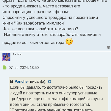
фразы. Есть такой, не знаю как назвать, в общем что
- то вроде анекдота, часто встречал его
интерпретацию к разным сферам:
Спросили у успешного трейдера на презентации
книги "Как заработать миллион"
-Как же все таки заработать миллион?
-Напишите книгу о том, как заработать миллион и
продайте ее - был ответ автора
Aladdin
Н
07 авг 2024, 13:50
е
п
р
Pancher
писал(а):
о
Если бы давало, то достаточно было бы посадить
ч
людей и повторять им что они супер успешные
и
т
трейдеры и еще несколько аффирмаций, и спустя
а
время они бы стали прибыльно торговать).
н
"Повторение - мать учения" тогда, когда есть