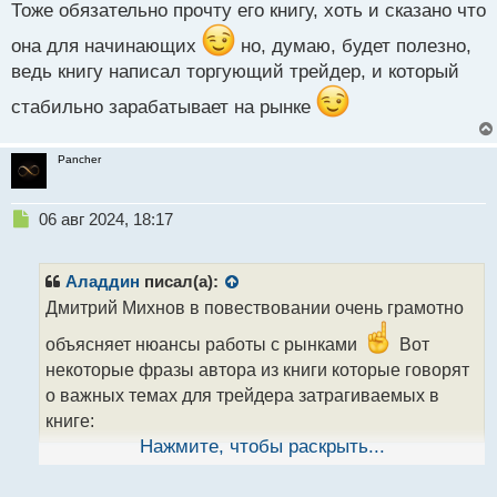
Тоже обязательно прочту его книгу, хоть и сказано что
т
"Инвестируйте только те деньги, которые
она для начинающих
но, думаю, будет полезно,
готовы потерять"
ведь книгу написал торгующий трейдер, и который
"Анализ рынка — это ключ к прогнозированию,
стабильно зарабатывает на рынке
но не гарантия успеха"
Pancher
"Учитесь терпению: большие деньги делают те,
кто умеет ждать"
Н
06 авг 2024, 18:17
е
п
"Рынок вознаграждает подготовленных и
р
Аладдин
писал(а):
наказывает нетерпеливых"
о
Дмитрий Михнов в повествовании очень грамотно
ч
"Не поддавайтесь эмоциям — они враг
и
объясняет нюансы работы с рынками
Вот
т
трейдера"
некоторые фразы автора из книги которые говорят
а
о важных темах для трейдера затрагиваемых в
н
Эти фразы помогут лучше понять рекомендации,
н
книге:
ы
Нажмите, чтобы раскрыть...
изложенные Дмитрием Михновым в его книге.
й
"Трейдинг — это не игра в казино, а работа,
п
требующая дисциплины и знаний"