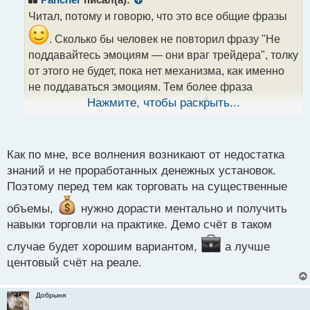
о
Читал, потому и говорю, что это все общие фразы
ч
и
. Сколько бы человек не повторил фразу "Не
т
поддавайтесь эмоциям — они враг трейдера", толку
а
от этого не будет, пока нет механизма, как именно
н
н
не поддаваться эмоциям. Тем более фраза
ы
изначально составлена вредно и будет иметь
Нажмите, чтобы раскрыть...
й
обратный эффект. Это все равно, что
п
волнующемуся человеку сказать не волнуйся).
о
с
Как по мне, все волнения возникают от недостатка
т
знаний и не проработанных денежных установок.
Поэтому перед тем как торговать на существенные
объемы,
нужно дорасти ментально и получить
навыки торговли на практике. Демо счёт в таком
случае будет хорошим вариантом,
а лучше
центовый счёт на реале.
Добрыня