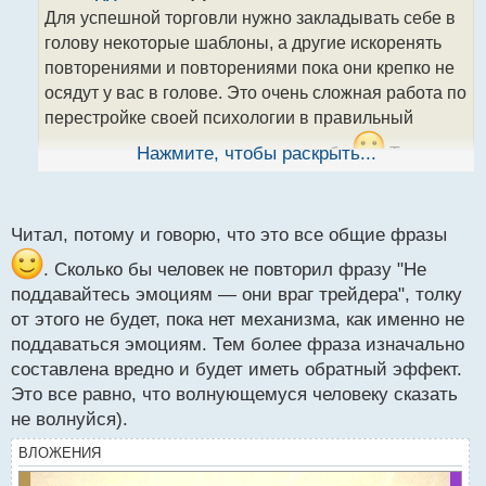
о
Для успешной торговли нужно закладывать себе в
ч
голову некоторые шаблоны, а другие искоренять
и
т
повторениями и повторениями пока они крепко не
а
осядут у вас в голове. Это очень сложная работа по
н
перестройке своей психологии в правильный
н
ы
ракурс, что я проверил лично на себе
Нажмите, чтобы раскрыть...
Ты
й
наверно Тома Хугаарда не читал, рекомендую
п
о
почитать, а еще Марка Дугласа
, а там уже и
с
Читал, потому и говорю, что это все общие фразы
т
поговорим
. Сколько бы человек не повторил фразу "Не
поддавайтесь эмоциям — они враг трейдера", толку
от этого не будет, пока нет механизма, как именно не
поддаваться эмоциям. Тем более фраза изначально
составлена вредно и будет иметь обратный эффект.
Это все равно, что волнующемуся человеку сказать
не волнуйся).
ВЛОЖЕНИЯ