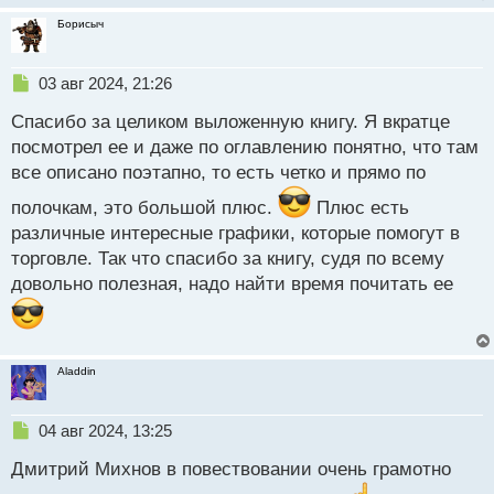
Борисыч
Н
03 авг 2024, 21:26
е
Спасибо за целиком выложенную книгу. Я вкратце
п
р
посмотрел ее и даже по оглавлению понятно, что там
о
все описано поэтапно, то есть четко и прямо по
ч
и
полочкам, это большой плюс.
Плюс есть
т
различные интересные графики, которые помогут в
а
торговле. Так что спасибо за книгу, судя по всему
н
н
довольно полезная, надо найти время почитать ее
ы
й
п
о
Aladdin
с
т
Н
04 авг 2024, 13:25
е
Дмитрий Михнов в повествовании очень грамотно
п
р