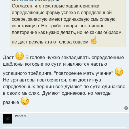
о
Согласен, что текстовые характеристики,
ч
определяющие форму успеха в определенной
и
т
сфере, зачастую имеют одинаковую смысловую
а
конструкцию. Но, грубо говоря, постоянное
н
повторение как нужно делать, но не каким образом,
н
ы
не даст результата от слова совсем
.
й
п
о
Даст
В голове нужно закладывать определенные
с
шаблоны которые по сути и являются частью
т
успешного трейдинга, "повторение мать учения"
Не зря авторы повторяются, они достигнув
определенных вершин все думают по сути одинаково
в своих мыслях. Думают одинаково, но методы
разные
Pancher