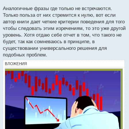
о
с
Аналогичные фразы где только не встречаются.
т
"Инвестируйте только те деньги, которые
Только польза от них стремится к нулю, вот если
готовы потерять"
автор книги дает четкие критерии поведения для того
чтобы следовать этим изречениям, то это уже другой
"Анализ рынка — это ключ к прогнозированию,
уровень. Хотя отдаю себе отчет в том, что такого не
но не гарантия успеха"
будет, так как сомневаюсь в принципе, в
существовании универсального решения для
"Учитесь терпению: большие деньги делают те,
подобных проблем.
кто умеет ждать"
ВЛОЖЕНИЯ
"Рынок вознаграждает подготовленных и
наказывает нетерпеливых"
"Не поддавайтесь эмоциям — они враг
трейдера"
Эти фразы помогут лучше понять рекомендации,
изложенные Дмитрием Михновым в его книге.