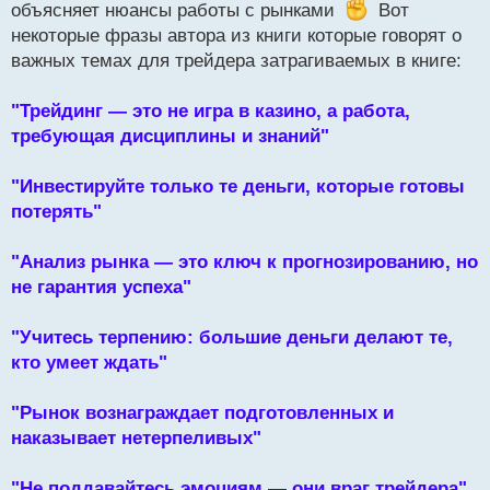
объясняет нюансы работы с рынками
Вот
о
некоторые фразы автора из книги которые говорят о
ч
и
важных темах для трейдера затрагиваемых в книге:
т
а
"Трейдинг — это не игра в казино, а работа,
н
н
требующая дисциплины и знаний"
ы
й
"Инвестируйте только те деньги, которые готовы
п
потерять"
о
с
т
"Анализ рынка — это ключ к прогнозированию, но
не гарантия успеха"
"Учитесь терпению: большие деньги делают те,
кто умеет ждать"
"Рынок вознаграждает подготовленных и
наказывает нетерпеливых"
"Не поддавайтесь эмоциям — они враг трейдера"