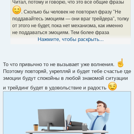
Читал, потому и говорю, что это все общие фразы
ч
и
. Сколько бы человек не повторил фразу "Не
т
поддавайтесь эмоциям — они враг трейдера", толку
а
от этого не будет, пока нет механизма, как именно
н
н
не поддаваться эмоциям. Тем более фраза
ы
изначально составлена вредно и будет иметь
Нажмите, чтобы раскрыть...
й
обратный эффект. Это все равно, что
п
волнующемуся человеку сказать не волнуйся).
о
с
т
То что привычно то не вызывает уже волнения.
Поэтому повторяй, укрепляй и будет тебе счастье где
эмоции будут спокойны в любой знакомой ситуации
и трейдинг будет в удовольствие и радость