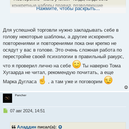
н
конкретные наборы правил, позволяющие
ы
Нажмите, чтобы раскрыть...
й
придерживаться того, что написано, а не общие
п
фразы. Есть такой, не знаю как назвать, в общем
о
что - то вроде анекдота, часто встречал его
с
Для успешной торговли нужно закладывать себе в
интерпретацию к разным сферам:
т
голову некоторые шаблоны, а другие искоренять
Спросили у успешного трейдера на презентации
повторениями и повторениями пока они крепко не
книги "Как заработать миллион"
осядут у вас в голове. Это очень сложная работа по
-Как же все таки заработать миллион?
перестройке своей психологии в правильный ракурс,
-Напишите книгу о том, как заработать миллион и
что я проверил лично на себе
Ты наверно Тома
продайте ее - был ответ автора
Хугаарда не читал, рекомендую почитать, а еще
Марка Дугласа
, а там уже и поговорим
Pancher
Н
07 авг 2024, 14:51
е
п
р
Аладдин
писал(а):