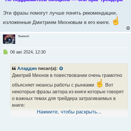
Эти фразы помогут лучше понять рекомендации,
изложенные Дмитрием Михновым в его книге.
Svetoch
Н
06 авг 2024, 12:30
е
п
р
Аладдин
писал(а):
о
Дмитрий Михнов в повествовании очень грамотно
ч
и
объясняет нюансы работы с рынками
Вот
т
некоторые фразы автора из книги которые говорят
а
о важных темах для трейдера затрагиваемых в
н
н
книге:
ы
Нажмите, чтобы раскрыть...
й
"Трейдинг — это не игра в казино, а работа,
п
требующая дисциплины и знаний"
о
с