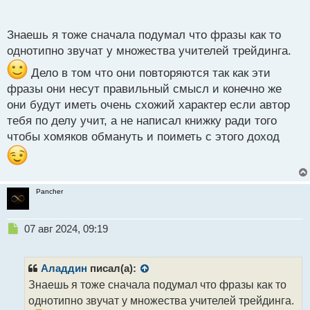
п
подобных проблем.
о
с
Знаешь я тоже сначала подумал что фразы как то
т
однотипно звучат у множества учителей трейдинга.
Дело в том что они повторяются так как эти
фразы они несут правильный смысл и конечно же
они будут иметь очень схожий характер если автор
тебя по делу учит, а не написал книжку ради того
чтобы хомяков обмануть и поиметь с этого доход
Pancher
Н
07 авг 2024, 09:19
е
п
р
Аладдин
писал(а):
о
Знаешь я тоже сначала подумал что фразы как то
ч
однотипно звучат у множества учителей трейдинга.
и