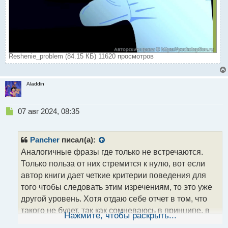
Reshenie_problem (84.15 КБ) 11620 просмотров
Aladdin
Н
07 авг 2024, 08:35
е
п
р
Pancher
писал(а):
о
Аналогичные фразы где только не встречаются.
ч
Только польза от них стремится к нулю, вот если
и
т
автор книги дает четкие критерии поведения для
а
того чтобы следовать этим изречениям, то это уже
н
другой уровень. Хотя отдаю себе отчет в том, что
н
такого не будет, так как сомневаюсь в принципе, в
ы
Нажмите, чтобы раскрыть...
й
существовании универсального решения для