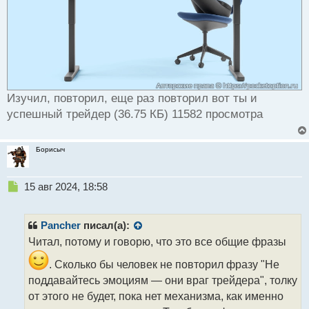
Изучил, повторил, еще раз повторил вот ты и
успешный трейдер (36.75 КБ) 11582 просмотра
Борисыч
Н
15 авг 2024, 18:58
е
п
р
Pancher
писал(а):
о
Читал, потому и говорю, что это все общие фразы
ч
и
. Сколько бы человек не повторил фразу "Не
т
поддавайтесь эмоциям — они враг трейдера", толку
а
от этого не будет, пока нет механизма, как именно
н