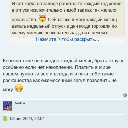
о
Я вот когда на заводе работал то каждый год ходил
ч
в отпуск исключительно зимой так как так желало
и
т
начальство.
Сейчас же я могу каждый месяц
а
делать недельный отпуск в дни когда торговля по
н
н
моему мнению не желательна, да и в целом в
ы
любой момент могу уйти в отпуск было бы желание
Нажмите, чтобы раскрыть...
й
п
и возможности.
Это одна из причин почему я
о
выбрал фрилансинг, тут я сам себе больше хозяин,
с
Конечно тоже не выгодно каждый месяц брать отпуск,
а не как пожелает начальник платящий за мою
т
особенно если нет накоплений. Платить в мире
работу копейки и требующий работу явно стоящую
нашем нужно за все и всегда и я пока себе такие
на много дороже чем он мне жлобяра платил
роскошества как ежемесячный загул позволить не
могу
Aladdin
Н
08 авг 2024, 22:04
е