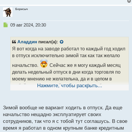
Борисыч
Н
09 авг 2024, 20:30
е
п
р
Аладдин
писал(а):
о
Я вот когда на заводе работал то каждый год ходил
ч
в отпуск исключительно зимой так как так желало
и
т
начальство.
Сейчас же я могу каждый месяц
а
делать недельный отпуск в дни когда торговля по
н
н
моему мнению не желательна, да и в целом в
ы
любой момент могу уйти в отпуск было бы желание
Нажмите, чтобы раскрыть...
й
п
и возможности.
Это одна из причин почему я
о
выбрал фрилансинг, тут я сам себе больше хозяин,
с
Зимой вообще не вариант ходить в отпуск. Да еще
а не как пожелает начальник платящий за мою
т
начальство нещадно эксплуатирует своих
работу копейки и требующий работу явно стоящую
сотрудников, так что я с тобой тут соглашусь. В свое
на много дороже чем он мне жлобяра платил
время я работал в одном крупным банке кредитным