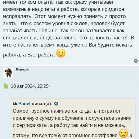
имеет толком опыта, так как сразу учитывает
Так и уходит у кого то по несколько лет, чтобы
возможные недочеты в работе, которые придется
действовать начать прилично зарабатывать
исправлять. Этот момент нужно принять и просто
знать, что с ростом уровня скилов, человек будет
зарабатывать больше, так как он развивается как
специалист и, следовательно, его ценность растет. В
итоге настанет время когда уже не Вы будите искать
работа, а Вас работа
.
Борисыч
Н
10 авг 2024, 22:29
е
п
р
Panel
писал(а):
о
Самое грустное начинается когда ты потратил
ч
приличную сумму на обучение, получил все знания
и
т
и сертификаты, а работу так найти и не можешь,
а
потому что все требуют огромное портфолио
а
н