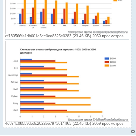
df189566fe1db001c5cc0ea8325e0283 (23.46 КБ) 2059 просмотров
4c874c08559d50c2022ee7973614ff63 (22.45 КБ) 2059 просмотров