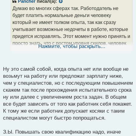
р
Pancher
писал(а):
о
Думаю во многих сферах так. Работодатель не
ч
будет платить нормальные деньги человеку
и
т
который не имеет толком опыта, так как сразу
а
учитывает возможные недочеты в работе, которые
н
придется исправлять. Этот момент нужно принять и
н
просто знать, что с ростом уровня скилов, человек
ы
Нажмите, чтобы раскрыть...
й
будет зарабатывать больше, так как он развивается
п
как специалист и, следовательно, его ценность
о
растет. В итоге настанет время когда уже не Вы
с
Ну это самой собой, когда опыта нет или вообще не
т
будите искать работа, а Вас работа
.
возьмут на работу или предложат зарплату ниже,
чем у специалистов, но с последующим повышением
скажем так после прохождения испытательного срока
ну или далее с увеличением роста задач. В общем
все будет зависеть от того как работник себя покажет.
К тому же если работник допускает косяки с таким
специалистом могут быстро попрощаться.
З.Ы. Повышать свою квалификацию надо, иначе