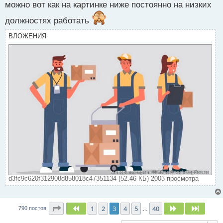
можно вот как на картинке ниже постоянно на низких
должностях работать
ВЛОЖЕНИЯ
d3fc9c620f312908d858018c47351134 (52.46 КБ) 2003 просмотра
Страница
3
из
40
1
2
3
4
5
40
Пред.
След.
След.
790 постов
…