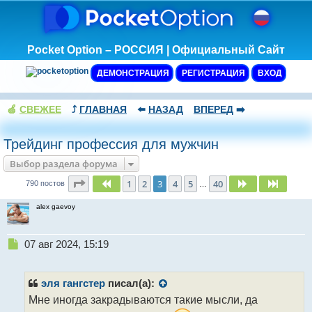
Pocket Option – РОССИЯ | Официальный Сайт
ДЕМОНСТРАЦИЯ
РЕГИСТРАЦИЯ
ВХОД
🍏
СВЕЖЕЕ
⤴️
ГЛАВНАЯ
⬅️
НАЗАД
ВПЕРЕД
➡️
Трейдинг профессия для мужчин
Выбор раздела форума
Страница
3
из
40
1
2
3
4
5
40
Пред.
След.
След.
790 постов
…
alex gaevoy
Н
07 авг 2024, 15:19
е
п
р
эля гангстер
писал(а):
о
Мне иногда закрадываются такие мысли, да
ч