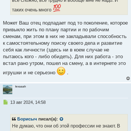
все сложно, все трудно и вообще мне не надо. И
ы
й
таких очень много
п
о
с
Может Ваш отец подпадает под то поколение, которое
т
привыкло жить по плану партии и по рабочим
сменам, при этом в них не закладывали способность
к самостоятельному поиску своего дела и развитие
себя как личности (здесь ни в коем случае не
пытаюсь кого - либо обидеть). Для них работа - это
встал рано утром, пошел на смену, а в интернете это
игрушки и не серьезно
.
lexaaah
Н
13 авг 2024, 14:58
е
п
р
Борисыч
писал(а):
о
Не думаю, что они об этой профессии не знают. В
ч