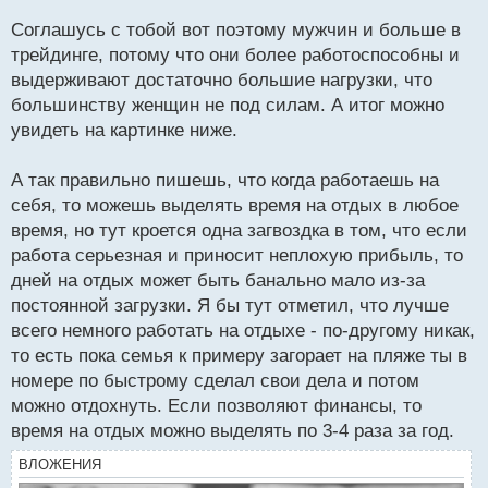
работаешь на дядю ты ничего не сможешь взять
с
Соглашусь с тобой вот поэтому мужчин и больше в
т
если дядя против
трейдинге, потому что они более работоспособны и
выдерживают достаточно большие нагрузки, что
большинству женщин не под силам. А итог можно
увидеть на картинке ниже.
А так правильно пишешь, что когда работаешь на
себя, то можешь выделять время на отдых в любое
время, но тут кроется одна загвоздка в том, что если
работа серьезная и приносит неплохую прибыль, то
дней на отдых может быть банально мало из-за
постоянной загрузки. Я бы тут отметил, что лучше
всего немного работать на отдыхе - по-другому никак,
то есть пока семья к примеру загорает на пляже ты в
номере по быстрому сделал свои дела и потом
можно отдохнуть. Если позволяют финансы, то
время на отдых можно выделять по 3-4 раза за год.
ВЛОЖЕНИЯ