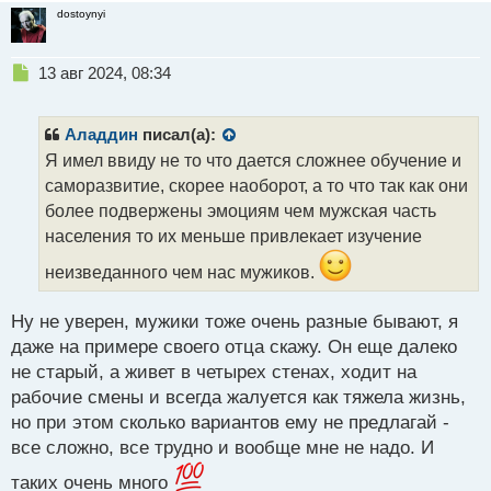
dostoynyi
Н
13 авг 2024, 08:34
е
п
р
Аладдин
писал(а):
о
Я имел ввиду не то что дается сложнее обучение и
ч
саморазвитие, скорее наоборот, а то что так как они
и
т
более подвержены эмоциям чем мужская часть
а
населения то их меньше привлекает изучение
н
н
неизведанного чем нас мужиков.
ы
й
Ну не уверен, мужики тоже очень разные бывают, я
п
даже на примере своего отца скажу. Он еще далеко
о
с
не старый, а живет в четырех стенах, ходит на
т
рабочие смены и всегда жалуется как тяжела жизнь,
но при этом сколько вариантов ему не предлагай -
все сложно, все трудно и вообще мне не надо. И
таких очень много