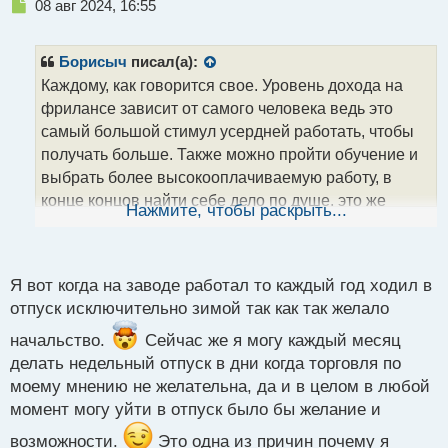
Н
08 авг 2024, 16:55
е
п
р
Борисыч
писал(а):
о
Каждому, как говорится свое. Уровень дохода на
ч
фрилансе зависит от самого человека ведь это
и
т
самый большой стимул усердней работать, чтобы
а
получать больше. Также можно пройти обучение и
н
выбрать более высокооплачиваемую работу, в
н
конце концов найти себе дело по душе, это же
ы
Нажмите, чтобы раскрыть...
й
здорово
А по поводу отдыха и прочего - тут
п
человек сам решает, когда ему взять выходные -
о
с
для этого достаточно лишь просто грамотно
Я вот когда на заводе работал то каждый год ходил в
т
оптимизировать свое рабочее время и выбрать
отпуск исключительно зимой так как так желало
удобное для своего отпуска
начальство.
Сейчас же я могу каждый месяц
делать недельный отпуск в дни когда торговля по
моему мнению не желательна, да и в целом в любой
момент могу уйти в отпуск было бы желание и
возможности.
Это одна из причин почему я