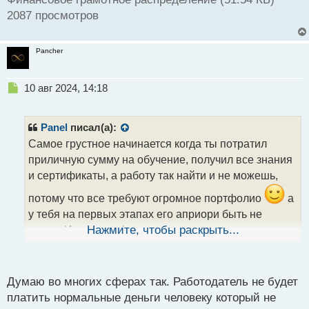
2087 просмотров
Pancher
Н
10 авг 2024, 14:18
е
п
р
Panel
писал(а):
о
Самое грустное начинается когда ты потратил
ч
приличную сумму на обучение, получил все знания
и
т
и сертификаты, а работу так найти и не можешь,
а
потому что все требуют огромное портфолио
а
н
н
у тебя на первых этапах его априори быть не
ы
может. И хоть профессия высокооплачиваемая, по
Нажмите, чтобы раскрыть...
й
первой приходится соглашаться на крошечные
п
заказы за крошечные деньги. Еще и часто
о
с
сталкиваться с недобросовестными клиентами,
Думаю во многих сферах так. Работодатель не будет
т
потому что крупные и проверенные заказчики на
платить нормальные деньги человеку который не
мелких исполнителей внимания почти не обращают.