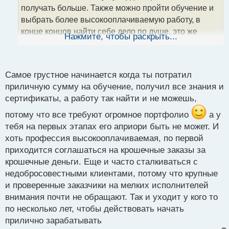
а
получать больше. Также можно пройти обучение и
н
выбрать более высокооплачиваемую работу, в
н
конце концов найти себе дело по душе, это же
ы
Нажмите, чтобы раскрыть...
й
здорово
А по поводу отдыха и прочего - тут
п
человек сам решает, когда ему взять выходные -
о
с
для этого достаточно лишь просто грамотно
Самое грустное начинается когда ты потратил
т
оптимизировать свое рабочее время и выбрать
приличную сумму на обучение, получил все знания и
сертификаты, а работу так найти и не можешь,
удобное для своего отпуска
потому что все требуют огромное портфолио
а у
тебя на первых этапах его априори быть не может. И
хоть профессия высокооплачиваемая, по первой
приходится соглашаться на крошечные заказы за
крошечные деньги. Еще и часто сталкиваться с
недобросовестными клиентами, потому что крупные
и проверенные заказчики на мелких исполнителей
внимания почти не обращают. Так и уходит у кого то
по несколько лет, чтобы действовать начать
прилично зарабатывать