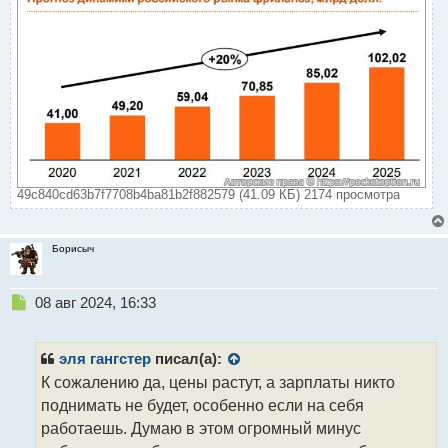
49c840cd63b7f7708b4ba81b2f882579 (41.09 КБ) 2174 просмотра
Борисыч
Н
08 авг 2024, 16:33
е
п
р
эля гангстер
писал(а):
о
К сожалению да, цены растут, а зарплаты никто
ч
поднимать не будет, особенно если на себя
и
т
работаешь. Думаю в этом огромный минус
а