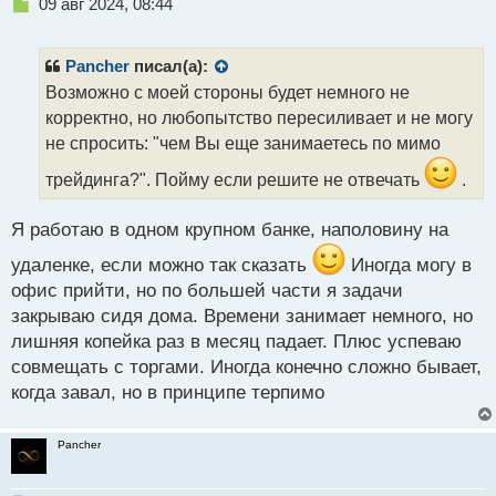
Н
09 авг 2024, 08:44
е
п
р
Pancher
писал(а):
о
Возможно с моей стороны будет немного не
ч
корректно, но любопытство пересиливает и не могу
и
т
не спросить: "чем Вы еще занимаетесь по мимо
а
трейдинга?". Пойму если решите не отвечать
.
н
н
ы
Я работаю в одном крупном банке, наполовину на
й
п
удаленке, если можно так сказать
Иногда могу в
о
офис прийти, но по большей части я задачи
с
закрываю сидя дома. Времени занимает немного, но
т
лишняя копейка раз в месяц падает. Плюс успеваю
совмещать с торгами. Иногда конечно сложно бывает,
когда завал, но в принципе терпимо
Pancher