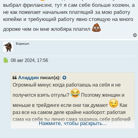
выбрал фрилансинг, тут я сам себе больше хозяин, а
не как пожелает начальник платящий за мою работу
копейки и требующий работу явно стоящую на много
дороже чем он мне жлобяра платил
Борисыч
Н
08 авг 2024, 17:56
е
п
р
Аладдин
писал(а):
о
Огромный минус когда работаешь на себя и не
ч
и
получится взять отгулы?
Поэтому женщин и
т
а
меньше в трейдинге если они так думают
Как
н
раз все на самом деле крайне наоборот: работая
н
сама на себя ты лично сама задаешь себе рабочий
ы
Нажмите, чтобы раскрыть...
график и может и выходной сделать и в отпуск уйти
й
п
тогда когда пожелаешь нужным. Это когда
о