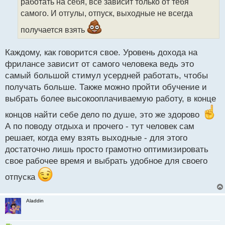
работать на себя, все зависит только от тебя
н
самого. И отгулы, отпуск, выходные не всегда
н
ы
получается взять
й
п
Каждому, как говорится свое. Уровень дохода на
о
с
фрилансе зависит от самого человека ведь это
т
самый большой стимул усердней работать, чтобы
получать больше. Также можно пройти обучение и
выбрать более высокооплачиваемую работу, в конце
концов найти себе дело по душе, это же здорово
А по поводу отдыха и прочего - тут человек сам
решает, когда ему взять выходные - для этого
достаточно лишь просто грамотно оптимизировать
свое рабочее время и выбрать удобное для своего
отпуска
Aladdin