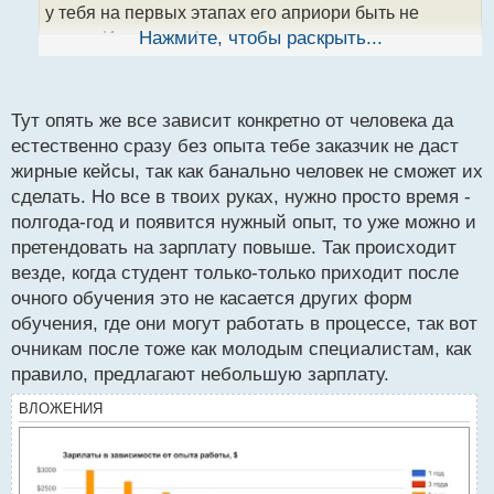
н
у тебя на первых этапах его априори быть не
ы
может. И хоть профессия высокооплачиваемая, по
Нажмите, чтобы раскрыть...
й
первой приходится соглашаться на крошечные
п
заказы за крошечные деньги. Еще и часто
о
с
сталкиваться с недобросовестными клиентами,
Тут опять же все зависит конкретно от человека да
т
потому что крупные и проверенные заказчики на
естественно сразу без опыта тебе заказчик не даст
мелких исполнителей внимания почти не обращают.
жирные кейсы, так как банально человек не сможет их
Так и уходит у кого то по несколько лет, чтобы
сделать. Но все в твоих руках, нужно просто время -
действовать начать прилично зарабатывать
полгода-год и появится нужный опыт, то уже можно и
претендовать на зарплату повыше. Так происходит
везде, когда студент только-только приходит после
очного обучения это не касается других форм
обучения, где они могут работать в процессе, так вот
очникам после тоже как молодым специалистам, как
правило, предлагают небольшую зарплату.
ВЛОЖЕНИЯ