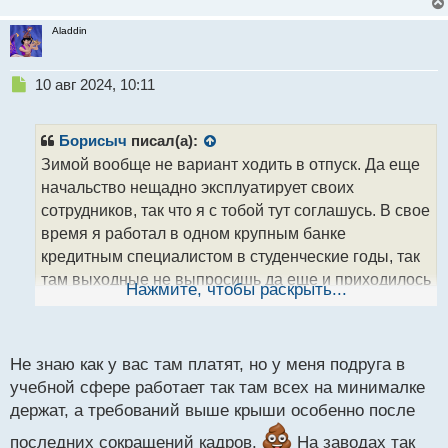
Aladdin
Н
10 авг 2024, 10:11
е
п
р
Борисыч
писал(а):
о
Зимой вообще не вариант ходить в отпуск. Да еще
ч
начальство нещадно эксплуатирует своих
и
т
сотрудников, так что я с тобой тут соглашусь. В свое
а
время я работал в одном крупным банке
н
кредитным специалистом в студенческие годы, так
н
там выходные не выпросишь да еще и приходилось
ы
Нажмите, чтобы раскрыть...
й
постоянно перерабатывать, в итоге в среднем за
п
месяц выходило примерно 220 часов. В таком
о
режиме я смог проработать 4 месяца, а потом их
с
Не знаю как у вас там платят, но у меня подруга в
послал, так они меня еще уговаривали остаться и
т
учебной сфере работает так там всех на минималке
обещали всяческие плюшки
Так
держат, а требований выше крыши особенно после
неудивительно, ибо я постоянно выполнял их план
последних сокращений кадров.
На заводах так