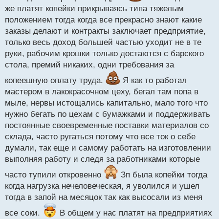
да еще и продавал их допы, которые некоторым
же платят копейки прикрываясь типа тяжелым
собственно и не упали. Сейчас, когда пошел
положением тогда когда все прекрасно знают какие
дефицит кадров, работягам на заводе наконец-то
заказы делают и контракты заключает предприятие,
стали платить нормальные бабки и работодателю
только весь доход большей частью уходит не в те
приходиться поднимать зарплату бывает даже и в
руки, рабочим крошки только достаются с барского
два раза
, чтобы работник не ушел.
стола, премий никаких, одни требования за
копеешную оплату труда.
Я как то работал
мастером в лакокрасочном цеху, бегал там попа в
мыле, нервы истощались капитально, мало того что
нужно бегать по цехам с бумажками и поддерживать
постоянные своевременные поставки материалов со
склада, часто ругаться потому что все ток о себе
думали, так еще и самому работать на изготовлении
выполняя работу и следя за работниками которые
часто тупили откровенно
Зп была копейки тогда
когда нагрузка нечеловеческая, я уволился и ушел
тогда в запой на месяцок так как высосали из меня
все соки.
В общем у нас платят на предприятиях