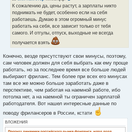
о
К сожалению да, цены растут, а зарплаты никто
ч
поднимать не будет, особенно если на себя
и
т
работаешь. Думаю в этом огромный минус
а
работать на себя, все зависит только от тебя
н
самого. И отгулы, отпуск, выходные не всегда
н
ы
получается взять
й
п
Конечно, везде присутствуют свои минусы, поэтому,
о
с
сам человек должен для себя выбрать как ему проще
т
работать, но за последнее время все больше людей
выбирают фриланс. Тем более при всех его минусах
там все же можно больше заработать даже в
перспективе, чем работая на наемной работе, ибо
потолка нет, а на наемной ты ограничен зарплатой
работодателя. Вот нашел интересные данные по
поводу фрилансеров в России, кстати
ВЛОЖЕНИЯ