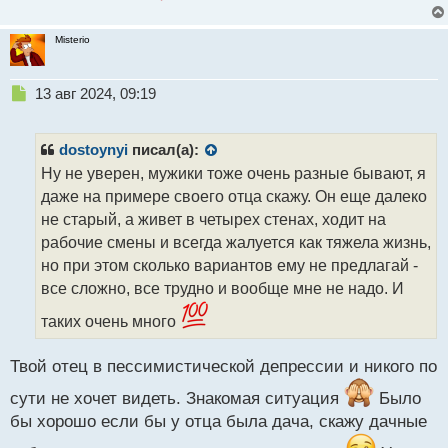
Misterio
Н
13 авг 2024, 09:19
е
п
р
dostoynyi
писал(а):
о
Ну не уверен, мужики тоже очень разные бывают, я
ч
даже на примере своего отца скажу. Он еще далеко
и
т
не старый, а живет в четырех стенах, ходит на
а
рабочие смены и всегда жалуется как тяжела жизнь,
н
но при этом сколько вариантов ему не предлагай -
н
все сложно, все трудно и вообще мне не надо. И
ы
й
таких очень много
п
о
с
Твой отец в пессимистической депрессии и никого по
т
сути не хочет видеть. Знакомая ситуация
Было
бы хорошо если бы у отца была дача, скажу дачные