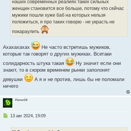
наших современных реалиях таких сильных
и
т
женщин становится все больше, потому что сейчас
а
мужики пошли хуже баб на которых нельзя
н
положиться, я про таких говорю - не украсть не
н
ы
покараулить
й
п
о
Ахахахахах
Не часто встретишь мужиков,
с
которые так говорят о других мужиках. Всетаки
т
солидарность штука такая
Ну значит если они
знают, то в скором временем рынки заполонят
девушки
А я и не против, лишь бы не поломали
ничего
Pioner28
Н
13 авг 2024, 19:09
е
п