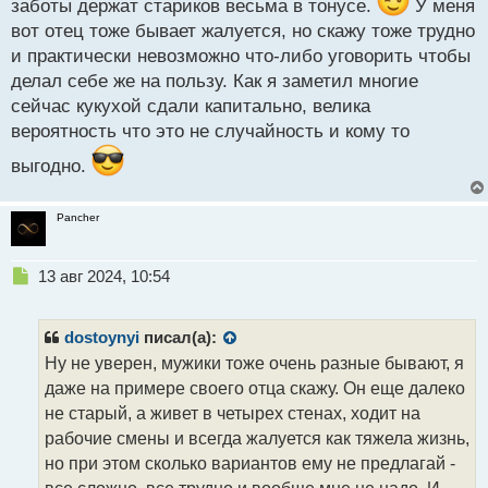
заботы держат стариков весьма в тонусе.
У меня
вот отец тоже бывает жалуется, но скажу тоже трудно
и практически невозможно что-либо уговорить чтобы
делал себе же на пользу. Как я заметил многие
сейчас кукухой сдали капитально, велика
вероятность что это не случайность и кому то
выгодно.
Pancher
Н
13 авг 2024, 10:54
е
п
р
dostoynyi
писал(а):
о
Ну не уверен, мужики тоже очень разные бывают, я
ч
даже на примере своего отца скажу. Он еще далеко
и
т
не старый, а живет в четырех стенах, ходит на
а
рабочие смены и всегда жалуется как тяжела жизнь,
н
но при этом сколько вариантов ему не предлагай -
н