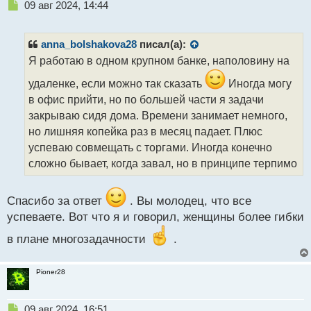
Н
09 авг 2024, 14:44
е
п
р
anna_bolshakova28
писал(а):
о
Я работаю в одном крупном банке, наполовину на
ч
и
удаленке, если можно так сказать
Иногда могу
т
в офис прийти, но по большей части я задачи
а
закрываю сидя дома. Времени занимает немного,
н
н
но лишняя копейка раз в месяц падает. Плюс
ы
успеваю совмещать с торгами. Иногда конечно
й
сложно бывает, когда завал, но в принципе терпимо
п
о
с
Спасибо за ответ
. Вы молодец, что все
т
успеваете. Вот что я и говорил, женщины более гибки
в плане многозадачности
.
Pioner28
Н
09 авг 2024, 16:51