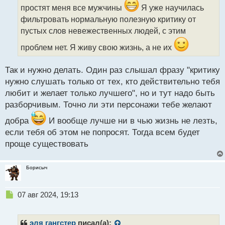
и
простят меня все мужчины
Я уже научилась
т
фильтровать нормальную полезную критику от
а
пустых слов невежественных людей, с этим
н
н
проблем нет. Я живу свою жизнь, а не их
ы
й
п
Так и нужно делать. Один раз слышал фразу "критику
о
нужно слушать только от тех, кто действительно тебя
с
любит и желает только лучшего", но и тут надо быть
т
разборчивым. Точно ли эти персонажи тебе желают
добра
И вообще лучше ни в чью жизнь не лезть,
если тебя об этом не попросят. Тогда всем будет
проще существовать
Борисыч
Н
07 авг 2024, 19:13
е
п
р
эля гангстер
писал(а):