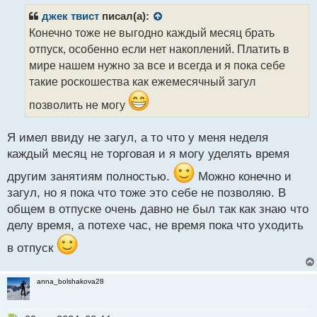
п
р
джек твист
писал(а):
о
Конечно тоже не выгодно каждый месяц брать
ч
отпуск, особенно если нет накоплений. Платить в
и
т
мире нашем нужно за все и всегда и я пока себе
а
такие роскошества как ежемесячный загул
н
н
позволить не могу
ы
й
Я имел ввиду не загул, а то что у меня неделя
п
каждый месяц не торговая и я могу уделять время
о
с
другим занятиям полностью.
Можно конечно и
т
загул, но я пока что тоже это себе не позволяю. В
общем в отпуске очень давно не был так как знаю что
делу время, а потехе час, не время пока что уходить
в отпуск
anna_bolshakova28