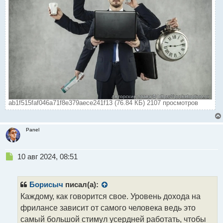
ab1f515faf046a71f8e379aece241f13 (76.84 КБ) 2107 просмотров
Panel
Н
10 авг 2024, 08:51
е
п
р
Борисыч
писал(а):
о
Каждому, как говорится свое. Уровень дохода на
ч
фрилансе зависит от самого человека ведь это
и
т
самый большой стимул усердней работать, чтобы