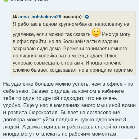
е
п
р
anna_bolshakova28
писал(а):
о
Я работаю в одном крупном банке, наполовину на
ч
и
удаленке, если можно так сказать
Иногда могу
т
в офис прийти, но по большей части я задачи
а
закрываю сидя дома. Времени занимает немного,
н
н
но лишняя копейка раз в месяц падает. Плюс
ы
успеваю совмещать с торгами. Иногда конечно
й
сложно бывает, когда завал, но в принципе терпимо
п
о
с
На удаленке больше можно успеть, чем в офисе - по
т
себе знаю. Бывает сидишь за компом в кабинете
тебе то один то другой подходит, что не очень
удобно. Еще у нас в компаниях много мышиной возни
и развита бюрократия. Бывает на согласование
договора может уйти полдня и нужно одобрение 3
людей. А дома сидишь и работаешь спокойно только
иногда могут отвлекать по рабочим моментам.