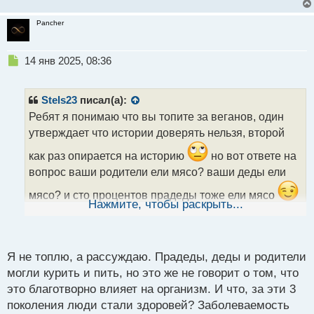
Pancher
Н
14 янв 2025, 08:36
е
п
р
Stels23
писал(а):
о
Ребят я понимаю что вы топите за веганов, один
ч
утверждает что истории доверять нельзя, второй
и
т
как раз опирается на историю
но вот ответе на
а
вопрос ваши родители ели мясо? ваши деды ели
н
н
мясо? и сто процентов прадеды тоже ели мясо
ы
Нажмите, чтобы раскрыть...
уже точно прослеживается цепочка из 3х поколений
й
п
о
с
Я не топлю, а рассуждаю. Прадеды, деды и родители
т
могли курить и пить, но это же не говорит о том, что
это благотворно влияет на организм. И что, за эти 3
поколения люди стали здоровей? Заболеваемость