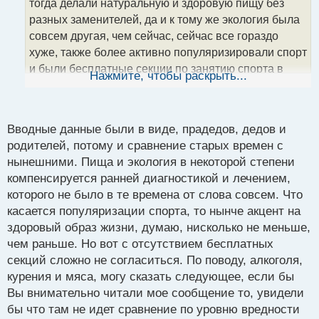
тогда делали натуральную и здоровую пищу без
и
т
разных заменителей, да и к тому же экология была
а
совсем другая, чем сейчас, сейчас все гораздо
н
хуже, также более активно популяризировали спорт
н
и были бесплатные секции по занятию спорта в
ы
Нажмите, чтобы раскрыть...
й
отличие от сегодняшнего времени. Да даже взять
п
те же сигареты - раньше табак был нормальный, а
о
сейчас они добавляют то, что в старые времена
с
Вводные данные были в виде, прадедов, дедов и
отродясь не было и это мне рассказал человек,
т
родителей, потому и сравнение старых времен с
который работал на табачной фабрике, он, как
нынешними. Пища и экология в некоторой степени
говорится, в теме. Вот поэтому и рак и все
компенсируется ранней диагностикой и лечением,
остальное сейчас, к сожалению, процветает(( С
которого не было в те времена от слова совсем. Что
продуктами химичат, они стали другие, много
касается популяризации спорта, то нынче акцент на
заменителей, плюс экология испортилась, сидячий
здоровый образ жизни, думаю, нисколько не меньше,
образ жизни и смартфоны все это вкупе негативно
чем раньше. Но вот с отсутствием бесплатных
влияет. Но опять же сравнивая курение и алкоголь
секций сложно не согласиться. По поводу, алкоголя,
с поеданием мяса тут ты не прав - первое априори
курения и мяса, могу сказать следующее, если бы
вредней будет.
Вы внимательно читали мое сообщение то, увидели
бы что там не идет сравнение по уровню вредности