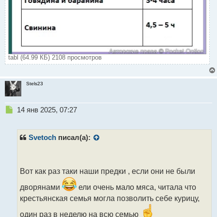
tabl (64.99 КБ) 2108 просмотров
Stels23
Н
14 янв 2025, 07:27
е
п
р
Svetoch
писал(а):
о
ч
и
т
Вот как раз таки наши предки , если они не были
а
дворянами
ели очень мало мяса, читала что
н
н
крестьянская семья могла позволить себе курицу,
ы
один раз в неделю на всю семью
й