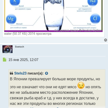
water (50.37 КБ) 2074 просмотра
Svetoch
Н
15 янв 2025, 12:07
е
п
р
Stels23
писал(а):
о
В Японии превалирует больше море продукты, но
ч
и
это не означает что они не едят мясо
но опять
т
же не забываем место расположение Японии,
а
свежая рыба краб и т.д. у них всегда в достатке, у
н
н
нас же эти продукты во многих регионах только
ы