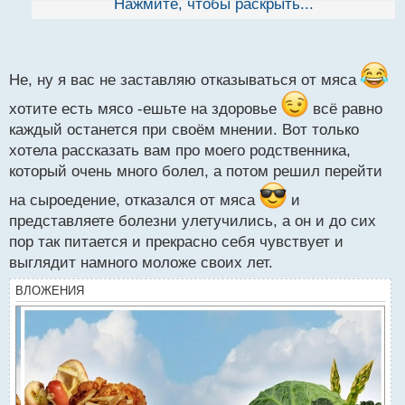
можно купить в замороженном виде, да и цена на
Нажмите, чтобы раскрыть...
й
них высокая и каждый день просто покупать нет
п
возможности, и отказавшись сейчас от мясо что
о
с
допустим вы стали бы есть ? летом может и норма
т
Не, ну я вас не заставляю отказываться от мяса
на фруктиках и овощах а зимой с нашей погодой
хотите есть мясо -ешьте на здоровье
всё равно
нужно что то посущественнее
каждый останется при своём мнении. Вот только
хотела рассказать вам про моего родственника,
который очень много болел, а потом решил перейти
на сыроедение, отказался от мяса
и
представляете болезни улетучились, а он и до сих
пор так питается и прекрасно себя чувствует и
выглядит намного моложе своих лет.
ВЛОЖЕНИЯ