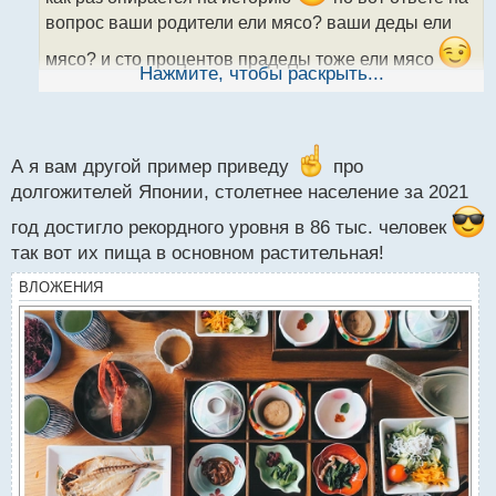
а
вопрос ваши родители ели мясо? ваши деды ели
н
н
мясо? и сто процентов прадеды тоже ели мясо
ы
Нажмите, чтобы раскрыть...
уже точно прослеживается цепочка из 3х поколений
й
п
о
с
т
А я вам другой пример приведу
про
долгожителей Японии, столетнее население за 2021
год достигло рекордного уровня в 86 тыс. человек
так вот их пища в основном растительная!
ВЛОЖЕНИЯ