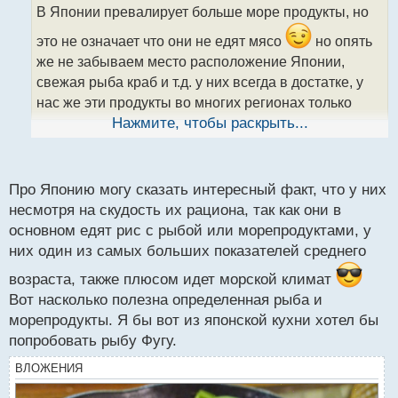
о
В Японии превалирует больше море продукты, но
ч
и
это не означает что они не едят мясо
но опять
т
же не забываем место расположение Японии,
а
свежая рыба краб и т.д. у них всегда в достатке, у
н
н
нас же эти продукты во многих регионах только
ы
можно купить в замороженном виде, да и цена на
Нажмите, чтобы раскрыть...
й
них высокая и каждый день просто покупать нет
п
возможности, и отказавшись сейчас от мясо что
о
с
допустим вы стали бы есть ? летом может и норма
Про Японию могу сказать интересный факт, что у них
т
на фруктиках и овощах а зимой с нашей погодой
несмотря на скудость их рациона, так как они в
основном едят рис с рыбой или морепродуктами, у
нужно что то посущественнее
них один из самых больших показателей среднего
возраста, также плюсом идет морской климат
Вот насколько полезна определенная рыба и
морепродукты. Я бы вот из японской кухни хотел бы
попробовать рыбу Фугу.
ВЛОЖЕНИЯ