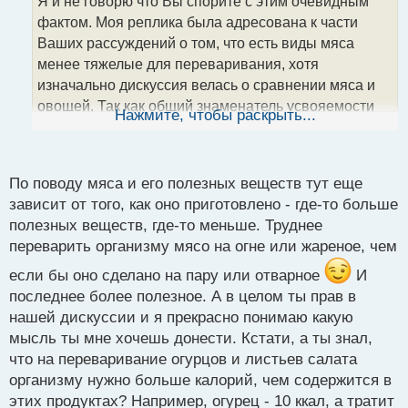
Я и не говорю что Вы спорите с этим очевидным
ч
фактом. Моя реплика была адресована к части
и
т
Ваших рассуждений о том, что есть виды мяса
а
менее тяжелые для переваривания, хотя
н
изначально дискуссия велась о сравнении мяса и
н
овощей. Так как общий знаменатель усвояемости
ы
Нажмите, чтобы раскрыть...
й
остается неизменный, то и рассуждения об
п
отдельных видах продукта, теряют смысл в данном
о
вопросе. Трудность переваривания, в части
с
По поводу мяса и его полезных веществ тут еще
вопроса увеличения ее, никак не связана с
т
зависит от того, как оно приготовлено - где-то больше
наличием важных микроэлементов, так как та же
полезных веществ, где-то меньше. Труднее
вода очень быстро усваивается, но при этом
переварить организму мясо на огне или жареное, чем
содержит множество полезного. Я бы даже сказал,
что возможно существует обратно
если бы оно сделано на пару или отварное
И
пропорциональная связь по критериям полезность/
последнее более полезное. А в целом ты прав в
усвояемость. Что касается насыщения организма
нашей дискуссии и я прекрасно понимаю какую
то, смею предполагать, что оно бОльше
мысль ты мне хочешь донести. Кстати, а ты знал,
обусловлено тяжестью переваривания и
что на переваривание огурцов и листьев салата
задействованием бОльших ресурсов организма, в
организму нужно больше калорий, чем содержится в
том числе и площадью использования желудка, но
этих продуктах? Например, огурец - 10 ккал, а тратит