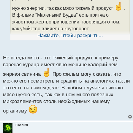
ч
и
нужно энергии, так как мясо тяжелый продукт
.
т
В фильме "Маленький Будда" есть притча о
а
животном жертвоприношении, говорящая о том,
н
н
как убийство влияет на круговорот
ы
перевоплощений. Я, конечно, не утверждаю, что
Нажмите, чтобы раскрыть...
й
стоит ориентироваться на то, что в кино
п
показывают, но, думаю, бОльшая доля смысла в
о
с
Не всегда мясо - это тяжелый продукт, к примеру
том моменте присутствует
.
т
вареная курица имеет явно меньше калорий чем
жирная свинина
Про фильм могу сказать, что
можно его посмотреть и сравнить на аналогиях так ли
это есть на самом деле. В любом случае я считаю
мясо нужно есть, так как в нем много полезных
микроэлементов столь необходимых нашему
организму
Pioner28