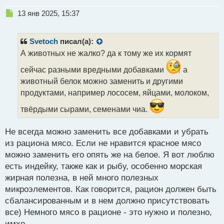
Н
13 янв 2025, 15:37
е
п
р
Svetoch
писал(а):
о
А животных не жалко? да к тому же их кормят
ч
и
сейчас разными вредными добавками
а
т
животный белок можно заменить и другими
а
продуктами, например лососем, яйцами, молоком,
н
н
твёрдыми сырами, семенами чиа.
ы
й
п
Не всегда можно заменить все добавками и убрать
о
из рациона мясо. Если не нравится красное мясо
с
можно заменить его опять же на белое. Я вот люблю
т
есть индейку, также как и рыбу, особенно морская
жирная полезна, в ней много полезных
микроэлементов. Как говорится, рацион должен быть
сбалансированным и в нем должно присутствовать
все) Немного мясо в рационе - это нужно и полезно,
имхо.