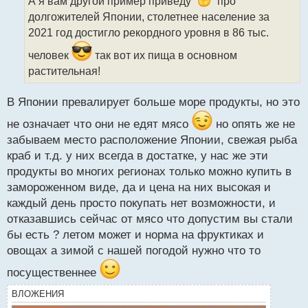
ч
А я вам другой пример приведу
про
и
долгожителей Японии, столетнее население за
т
2021 год достигло рекордного уровня в 86 тыс.
а
н
человек
так вот их пища в основном
н
растительная!
ы
й
п
В Японии превалирует больше море продукты, но это
о
не означает что они не едят мясо
но опять же не
с
т
забываем место расположение Японии, свежая рыба
краб и т.д. у них всегда в достатке, у нас же эти
продукты во многих регионах только можно купить в
замороженном виде, да и цена на них высокая и
каждый день просто покупать нет возможности, и
отказавшись сейчас от мясо что допустим вы стали
бы есть ? летом может и норма на фруктиках и
овощах а зимой с нашей погодой нужно что то
посущественнее
ВЛОЖЕНИЯ