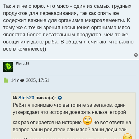
п
Так я и не спорю, что мясо - один из самых трудных
о
с
продуктов для переваривания, так как опять же
т
содержит важные для организма микроэлементы. К
тому же с точки зрения насыщения организма мясо
является более питательным продуктов, чем те же
овощи или даже рыба. В общем я считаю, что важно
все в комплексе))
Pioner28
Н
14 янв 2025, 17:51
е
п
р
Stels23
писал(а):
о
Ребят я понимаю что вы топите за веганов, один
ч
утверждает что истории доверять нельзя, второй
и
т
как раз опирается на историю
но вот ответе на
а
вопрос ваши родители ели мясо? ваши деды ели
н
н