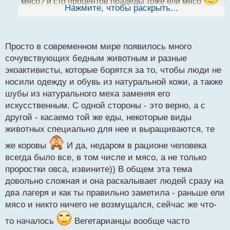
мясо? и сто процентов прадеды тоже ели мясо
ы
Нажмите, чтобы раскрыть...
уже точно прослеживается цепочка из 3х поколений
й
п
о
с
Просто в современном мире появилось много
т
сочувствующих бедным животным и разные
экоактивисты, которые борятся за то, чтобы люди не
носили одежду и обувь из натуральной кожи, а также
шубы из натурального меха заменяя его
искусственным. С одной стороны - это верно, а с
другой - касаемо той же еды, некоторые виды
животных специально для нее и выращиваются, те
же коровы
И да, недаром в рационе человека
всегда было все, в том числе и мясо, а не только
проростки овса, извините)) В общем эта тема
довольно сложная и она раскалывает людей сразу на
два лагеря и как ты правильно заметила - раньше ели
мясо и никто ничего не возмущался, сейчас же что-
то началось
Вегетарианцы вообще часто