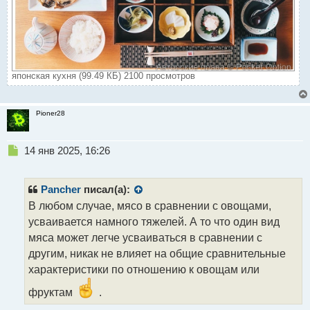
японская кухня (99.49 КБ) 2100 просмотров
Pioner28
Н
14 янв 2025, 16:26
е
п
р
Pancher
писал(а):
о
В любом случае, мясо в сравнении с овощами,
ч
усваивается намного тяжелей. А то что один вид
и
т
мяса может легче усваиваться в сравнении с
а
другим, никак не влияет на общие сравнительные
н
характеристики по отношению к овощам или
н
ы
фруктам
.
й