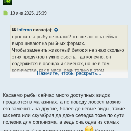
Н
13 янв 2025, 15:39
е
п
р
Inferno
писал(а):
о
простите а рыбу не жалко? тот же лосось сейчас
ч
выращивают на рыбных фермах.
и
т
Чтобы заменить животный белок я не знаю сколько
а
этих продуктов нужно съесть... да конечно, он
н
содержится в овощах и семенах, но не в том
н
количестве, как в мясе. речь только в этом
ы
Нажмите, чтобы раскрыть...
й
А по поводу лосося, скажем так не каждый может
п
себе позволить кушать лосось каждый день..
о
простите для меня было открытием, что осетрам
с
Касаемо рыбы сейчас много доступных видов
делают кесарево сечение какое то, и извлекают
т
продаются в магазинах, а по поводу лосося можно
икру. это нормально по вашему?
его заменить на другие, более дешевые виды, такие
как кета или скумбрия да даже селедка тоже по сути
полезна для организма, а ведь она одна из самых