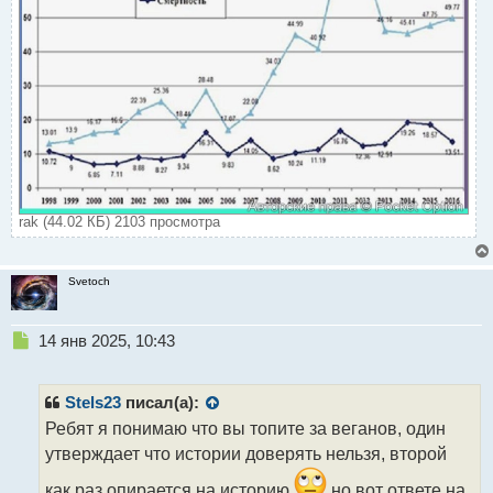
rak (44.02 КБ) 2103 просмотра
Svetoch
Н
14 янв 2025, 10:43
е
п
р
Stels23
писал(а):
о
Ребят я понимаю что вы топите за веганов, один
ч
утверждает что истории доверять нельзя, второй
и
т
как раз опирается на историю
но вот ответе на