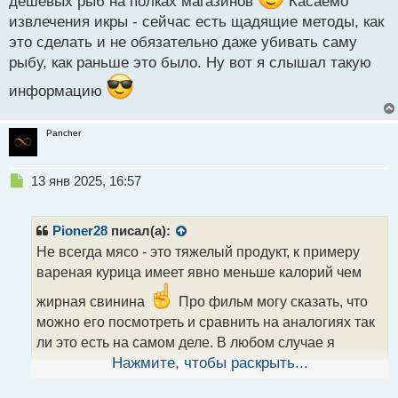
дешевых рыб на полках магазинов
Касаемо
извлечения икры - сейчас есть щадящие методы, как
это сделать и не обязательно даже убивать саму
рыбу, как раньше это было. Ну вот я слышал такую
информацию
Pancher
Н
13 янв 2025, 16:57
е
п
р
Pioner28
писал(а):
о
Не всегда мясо - это тяжелый продукт, к примеру
ч
вареная курица имеет явно меньше калорий чем
и
т
жирная свинина
Про фильм могу сказать, что
а
можно его посмотреть и сравнить на аналогиях так
н
н
ли это есть на самом деле. В любом случае я
ы
считаю мясо нужно есть, так как в нем много
Нажмите, чтобы раскрыть...
й
полезных микроэлементов столь необходимых
п