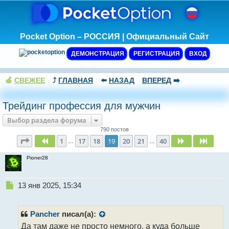
Pocket Option – РОССИЯ | Официальный Сайт
ДЕМОНСТРАЦИЯ
РЕГИСТРАЦИЯ
ВХОД
🍏
СВЕЖЕЕ
⤴️
ГЛАВНАЯ
⬅️
НАЗАД
ВПЕРЕД
➡️
Трейдинг профессия для мужчин
Выбор раздела форума
790 постов
Страница
19
из
40
1
17
18
19
20
21
40
Пред.
След.
След.
…
…
Pioner28
Н
13 янв 2025, 15:34
е
п
р
Pancher
писал(а):
о
Да там даже не просто немного, а куда больше