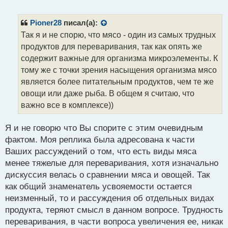
е
п
р
Pioner28
писал(а):
о
Так я и не спорю, что мясо - один из самых трудных
ч
продуктов для переваривания, так как опять же
и
т
содержит важные для организма микроэлементы. К
а
тому же с точки зрения насыщения организма мясо
н
является более питательным продуктов, чем те же
н
овощи или даже рыба. В общем я считаю, что
ы
й
важно все в комплексе))
п
о
Я и не говорю что Вы спорите с этим очевидным
с
фактом. Моя реплика была адресована к части
т
Ваших рассуждений о том, что есть виды мяса
менее тяжелые для переваривания, хотя изначально
дискуссия велась о сравнении мяса и овощей. Так
как общий знаменатель усвояемости остается
неизменный, то и рассуждения об отдельных видах
продукта, теряют смысл в данном вопросе. Трудность
переваривания, в части вопроса увеличения ее, никак