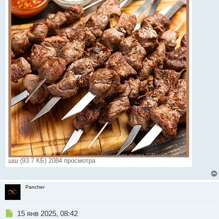
шш (93.7 КБ) 2084 просмотра
Pancher
Н
15 янв 2025, 08:42