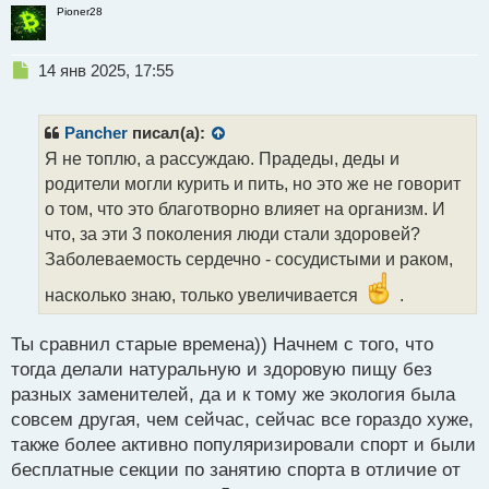
Pioner28
Н
14 янв 2025, 17:55
е
п
р
Pancher
писал(а):
о
Я не топлю, а рассуждаю. Прадеды, деды и
ч
родители могли курить и пить, но это же не говорит
и
т
о том, что это благотворно влияет на организм. И
а
что, за эти 3 поколения люди стали здоровей?
н
Заболеваемость сердечно - сосудистыми и раком,
н
ы
насколько знаю, только увеличивается
.
й
п
Ты сравнил старые времена)) Начнем с того, что
о
с
тогда делали натуральную и здоровую пищу без
т
разных заменителей, да и к тому же экология была
совсем другая, чем сейчас, сейчас все гораздо хуже,
также более активно популяризировали спорт и были
бесплатные секции по занятию спорта в отличие от