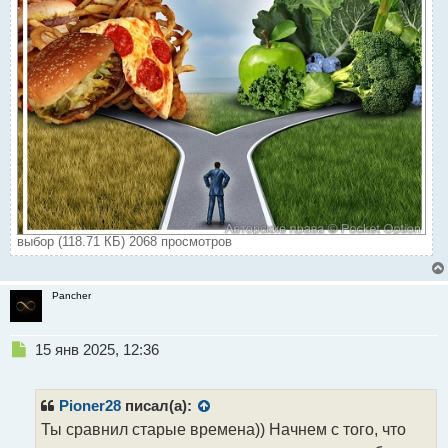
выбор (118.71 КБ) 2068 просмотров
Pancher
Н
15 янв 2025, 12:36
е
п
р
Pioner28
писал(а):
о
Ты сравнил старые времена)) Начнем с того, что
ч