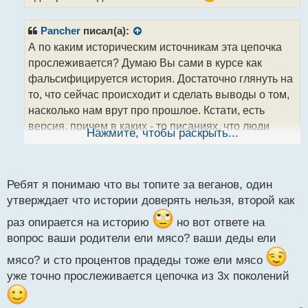
п
о
Pancher
писал(а):
с
т
А по каким историческим источникам эта цепочка
прослеживается? Думаю Вы сами в курсе как
фальсифицируется история. Достаточно глянуть на
то, что сейчас происходит и сделать выводы о том,
насколько нам врут про прошлое. Кстати, есть
версия, причем в каких - то писаниях, что люди
Нажмите, чтобы раскрыть...
раньше жили по 900 лет, может как раз из - за
неупотребления мяса?
Ребят я понимаю что вы топите за веганов, один
утверждает что истории доверять нельзя, второй как
раз опирается на историю
но вот ответе на
вопрос ваши родители ели мясо? ваши деды ели
мясо? и сто процентов прадеды тоже ели мясо
уже точно прослеживается цепочка из 3х поколений