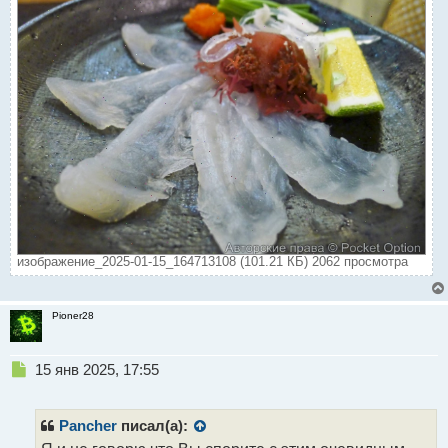
изображение_2025-01-15_164713108 (101.21 КБ) 2062 просмотра
Pioner28
Н
15 янв 2025, 17:55
е
п
р
Pancher
писал(а):
о