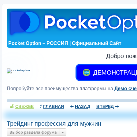
Pocket Option – РОССИЯ | Официальный Сайт
Добро пож
ДЕМОНСТРАЦ
Попробуйте все преимущества платформы на
Демо сче
🍏
СВЕЖЕЕ
⤴️
ГЛАВНАЯ
⬅️
НАЗАД
ВПЕРЕД
➡️
Трейдинг профессия для мужчин
Выбор раздела форума