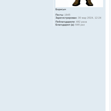
л
у
Борисыч
Посты:
1945
Зарегистрирован:
30 мар 2024, 12:24
Поблагодарили:
482 раза
Благодарил (а):
646 раз