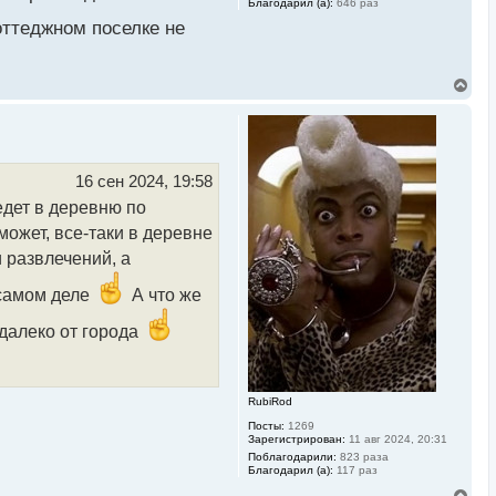
Благодарил (а):
646 раз
коттеджном поселке не
В
е
р
н
у
т
ь
16 сен 2024, 19:58
с
едет в деревню по
я
к
может, все-таки в деревне
н
а
 развлечений, а
ч
а
 самом деле
А что же
л
у
 далеко от города
RubiRod
Посты:
1269
Зарегистрирован:
11 авг 2024, 20:31
Поблагодарили:
823 раза
Благодарил (а):
117 раз
В