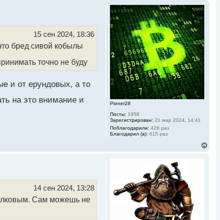
15 сен 2024, 18:36
что бред сивой кобылы
принимать точно не буду
е и от ерундовых, а то
ть на это внимание и
Pioner28
Посты:
1958
Зарегистрирован:
21 мар 2024, 14:41
Поблагодарили:
426 раз
Благодарил (а):
615 раз
В
е
р
н
у
т
ь
14 сен 2024, 13:28
с
толковым. Сам можешь не
я
к
н