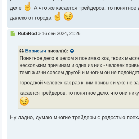
с
деле
А что же касается трейдеров, то понятное 
т
далеко от города
Н
RubiRod
»
16 сен 2024, 21:26
е
п
р
Борисыч
писал(а):
о
Понятное дело в целом я понимаю ход твоих мыслей
ч
нескольким причинам и одна из них - человек привы
и
т
темп жизни совсем другой и многим он не подойдет
а
городской человек как раз к ним привык и уже не з
н
н
касается трейдеров, то понятное дело, что они ник
ы
й
п
о
с
Ну ладно, думаю многие трейдеры с радостью поех
т