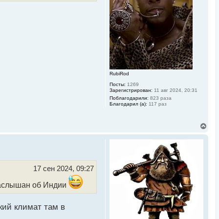
н
а
ч
а
л
у
RubiRod
Посты:
1269
Зарегистрирован:
11 авг 2024, 20:31
Поблагодарили:
823 раза
Благодарил (а):
117 раз
В
е
р
н
у
т
ь
17 сен 2024, 09:27
с
я
 наслышан об Индии
к
н
а
кий климат там в
ч
а