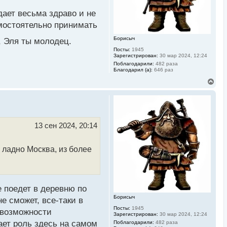
а
ч
дает весьма здраво и не
а
л
амостоятельно принимать
у
Борисыч
, Эля ты молодец.
Посты:
1945
Зарегистрирован:
30 мар 2024, 12:24
Поблагодарили:
482 раза
Благодарил (а):
646 раз
В
е
р
н
у
т
ь
13 сен 2024, 20:14
с
я
к
 ладно Москва, из более
н
а
ч
а
л
у
 поедет в деревню по
Борисыч
е сможет, все-таки в
Посты:
1945
 возможности
Зарегистрирован:
30 мар 2024, 12:24
рает роль здесь на самом
Поблагодарили:
482 раза