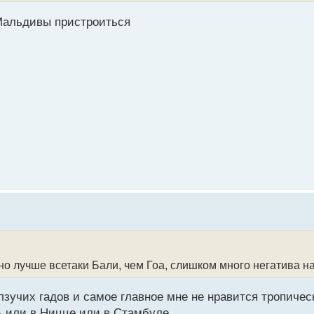
 Мальдивы пристроиться
, но лучше всетаки Бали, чем Гоа, слишком много негатива
олзучих гадов и самое главное мне не нравится тропичес
ь или в Ницце или в Стамбуле.