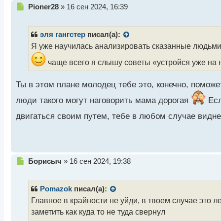
Н
Pioner28
»
16 сен 2024, 16:39
е
п
р
эля гангстер
писал(а):
о
Я уже научилась анализировать сказанные людьми 
ч
и
чаще всего я слышу советы «устройся уже на н
т
а
Ты в этом плане молодец тебе это, конечно, поможе
н
н
люди такого могут наговорить мама дорогая
Есл
ы
й
двигаться своим путем, тебе в любом случае видн
п
о
с
т
Н
Борисыч
»
16 сен 2024, 19:38
е
п
р
Pomazok
писал(а):
о
Главное в крайности не уйди, в твоем случае это 
ч
заметить как куда то не туда свернул
и