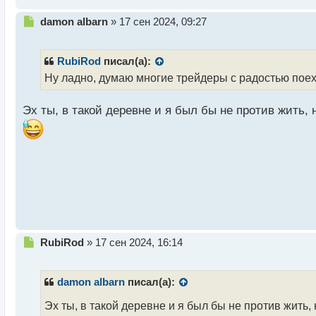
Н
damon albarn
»
17 сен 2024, 09:27
е
п
р
RubiRod
писал(а):
о
Ну ладно, думаю многие трейдеры с радостью поех
ч
и
Эх ты, в такой деревне и я был бы не против жить
т
а
н
н
ы
й
п
о
с
т
Н
RubiRod
»
17 сен 2024, 16:14
е
п
р
damon albarn
писал(а):
о
ч
Эх ты, в такой деревне и я был бы не против жить