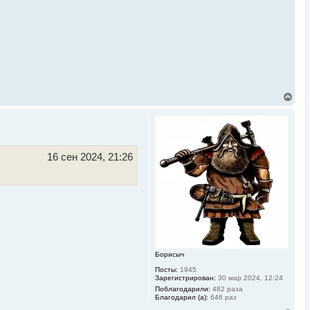
В
е
р
н
у
т
ь
16 сен 2024, 21:26
с
я
к
н
а
ч
а
л
у
Борисыч
Посты:
1945
Зарегистрирован:
30 мар 2024, 12:24
Поблагодарили:
482 раза
Благодарил (а):
646 раз