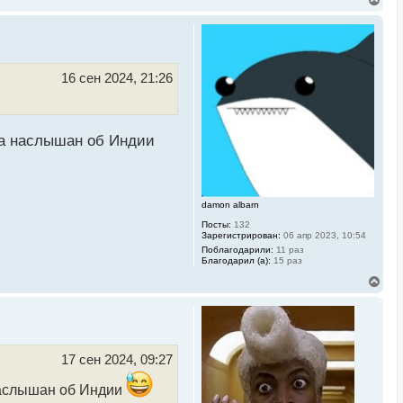
е
р
н
у
т
ь
16 сен 2024, 21:26
с
я
к
н
а
ива наслышан об Индии
ч
а
л
у
damon albarn
Посты:
132
Зарегистрирован:
06 апр 2023, 10:54
Поблагодарили:
11 раз
Благодарил (а):
15 раз
В
е
р
н
у
т
ь
17 сен 2024, 09:27
с
я
 наслышан об Индии
к