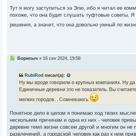
т
а
Тут я могу заступиться за Элю, ибо я читал ее ком
н
похоже, что она будет слушать туфтовые советы. Я
н
ы
решения, а значит, что она довольно умный по жиз
й
п
о
с
т
Н
Борисыч
»
16 сен 2024, 19:58
е
п
р
RubiRod
писал(а):
о
Ну мы вроде говорили о крупных компаниях. Ну да
ч
Единичные деревни это не показатель. Вы считает
и
т
мелких городов. . Сомневаюсь
а
н
н
Понятное дело в целом я понимаю ход твоих мыслей
ы
нескольким причинам и одна из них - человек привы
й
деревне темп жизни совсем другой и многим он не 
п
развлечений, а городской человек как раз к ним при
о