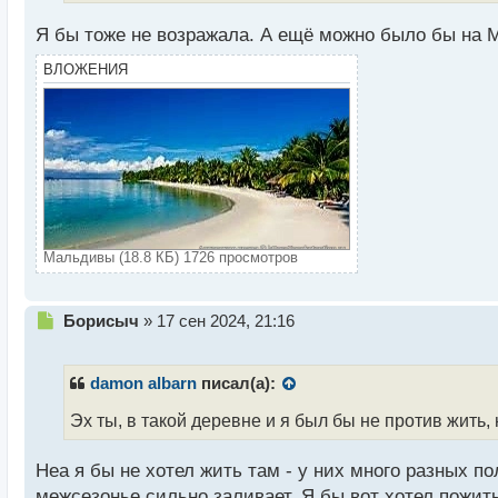
и
т
Я бы тоже не возражала. А ещё можно было бы на
а
н
ВЛОЖЕНИЯ
н
ы
й
п
о
с
т
Мальдивы (18.8 КБ) 1726 просмотров
Н
Борисыч
»
17 сен 2024, 21:16
е
п
р
damon albarn
писал(а):
о
ч
Эх ты, в такой деревне и я был бы не против жить
и
т
Неа я бы не хотел жить там - у них много разных п
а
межсезонье сильно заливает. Я бы вот хотел пожит