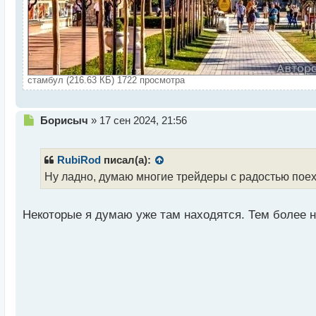
стамбул (216.63 КБ) 1722 просмотра
Н
Борисыч
»
17 сен 2024, 21:56
е
п
р
RubiRod
писал(а):
о
Ну ладно, думаю многие трейдеры с радостью поех
ч
и
т
Некоторые я думаю уже там находятся. Тем более н
а
н
н
ы
й
п
о
с