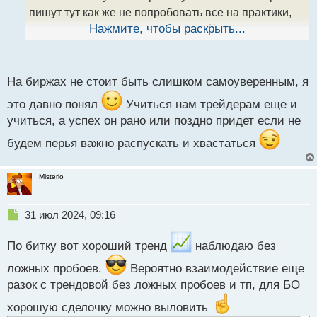
н
пишут тут как же не попробовать все на практики,
ы
опытным так сказать путем хе-хе. Как итог -
Нажмите, чтобы раскрыть...
й
получаешь нужный тебе эффект и в дальнейшем
п
уже лучше будет идти торговля, если все правильно
о
с
На биржах не стоит быть слишком самоуверенным, я
понял касаемо тех же графиков и сделал
т
это давно понял
Учиться нам трейдерам еще и
учиться, а успех он рано или поздно придет если не
будем перья важно распускать и хвастаться
Misterio
Н
31 июл 2024, 09:16
е
п
По битку вот хороший тренд
наблюдаю без
р
о
ложных пробоев.
Вероятно взаимодействие еще
ч
разок с трендовой без ложных пробоев и тп, для БО
и
т
хорошую сделочку можно выловить
а