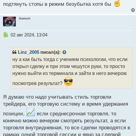
подтянуть стопы в режим безубытка хотя бы
Svetoch
Н
02 авг 2024, 13:04
е
п
р
Linz_2005
писал(а):
о
ну а как быть тогда с учением психологии, что если
ч
открыл сделку и при этом чешутся руки, то просто
и
т
нужно выйти из терминала и зайти в него вечером
а
посмотрев результат?
н
н
ы
Я думаю что надо учитывать стиль торговли
й
трейдера, его торговую систему и время удержания
п
о
позиции,
если среднесрочная торговля, то
с
конечно можно вечером смотреть результат, а если
т
торговля внутридневная, то все сделки проводятся в
рамках одной торговой сессии и явно за сделкой