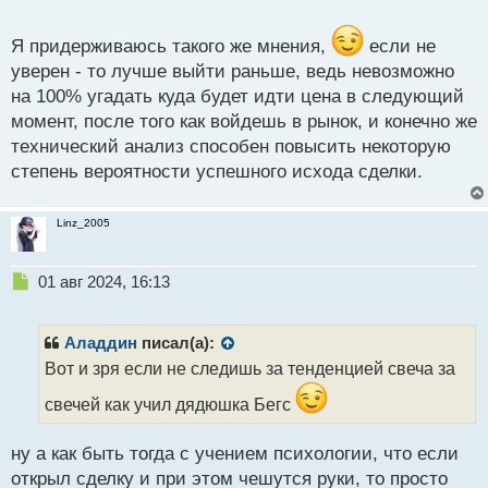
о
CADJPY_iM5.webp
с
т
Я придерживаюсь такого же мнения,
если не
уверен - то лучше выйти раньше, ведь невозможно
на 100% угадать куда будет идти цена в следующий
момент, после того как войдешь в рынок, и конечно же
технический анализ способен повысить некоторую
степень вероятности успешного исхода сделки.
Linz_2005
Н
01 авг 2024, 16:13
е
п
р
Аладдин
писал(а):
о
Вот и зря если не следишь за тенденцией свеча за
ч
и
свечей как учил дядюшка Бегс
т
а
ну а как быть тогда с учением психологии, что если
н
н
открыл сделку и при этом чешутся руки, то просто