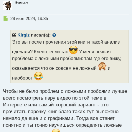
Борисыч
Н
29 июл 2024, 19:35
е
п
р
Kirgiz
писал(а):
о
Это вы после прочтения этой книги такой анализ
ч
и
сделали? Клево, если так
У меня вечная
т
проблема с ложными пробоями: там где его вижу,
а
н
оказывается что он совсем не ложный
и
н
ы
наоборот
й
п
Чтобы не было проблем с ложными пробоями лучше
о
с
всего посмотреть пару видео по этой теме в
т
Интернете или самый хороший вариант - это
прочитать парочку книг благо таких тут выложено
немало да еще и с графиками. Тогда все станет
понятно и ты точно научишься определять ложные