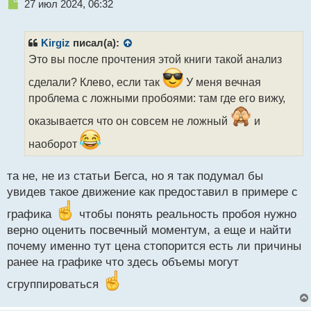
Н
27 июл 2024, 06:32
е
п
р
Kirgiz
писал(а):
о
Это вы после прочтения этой книги такой анализ
ч
и
сделали? Клево, если так
У меня вечная
т
проблема с ложными пробоями: там где его вижу,
а
н
оказывается что он совсем не ложный
и
н
ы
наоборот
й
п
та не, не из статьи Бегса, но я так подумал бы
о
с
увидев такое движение как предоставил в примере с
т
графика
чтобы понять реальность пробоя нужно
верно оценить посвечный моментум, а еще и найти
почему именно тут цена стопорится есть ли причины
ранее на графике что здесь объемы могут
сгруппироваться