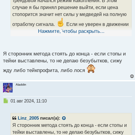
трендовой начался режим накопления. В этом
и
т
случае я бы принял решение выйти, если цена
а
стопорится значит нет силы у медведей на полную
н
н
отработку сигнала.
Если не уверен в движении
ы
то лучше вовремя выйти чем надеяться на везение
Нажмите, чтобы раскрыть...
й
п
о
с
Я сторонник метода стоять до конца - если стопы и
т
тейки выставлены, то не делаю безубытков, сижу
жду либо тейкпрофита, либо лося
Aladdin
Н
01 авг 2024, 11:10
е
п
р
Linz_2005
писал(а):
о
Я сторонник метода стоять до конца - если стопы и
ч
тейки выставлены, то не делаю безубытков, сижу
и