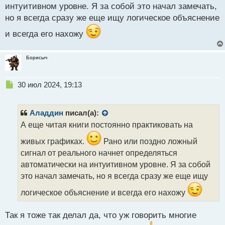
интуитивном уровне. Я за собой это начал замечать,
но я всегда сразу же еще ищу логическое объяснение
и всегда его нахожу
Борисыч
Н
30 июл 2024, 19:13
е
п
р
Аладдин
писал(а):
о
А еще читая книги постоянно практиковать на
ч
и
живых графиках.
Рано или поздно ложный
т
сигнал от реального начнет определяться
а
автоматически на интуитивном уровне. Я за собой
н
н
это начал замечать, но я всегда сразу же еще ищу
ы
логическое объяснение и всегда его нахожу
й
п
о
Так я тоже так делал да, что уж говорить многие
с