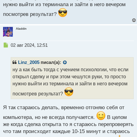
ы
нужно выйти из терминала и зайти в него вечером
й
п
посмотрев результат?
о
с
Aladdin
т
Н
02 авг 2024, 12:51
е
п
р
Linz_2005
писал(а):
о
ну а как быть тогда с учением психологии, что если
ч
открыл сделку и при этом чешутся руки, то просто
и
т
нужно выйти из терминала и зайти в него вечером
а
посмотрев результат?
н
н
ы
Я так стараюсь делать, временно отгоняю себя от
й
п
компьютера, но не всегда получается.
В целом
о
же когда сделка открыта то я стараюсь перепроверять
с
что там происходит каждые 10-15 минут и стараюсь
т