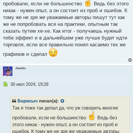
т
пробовали, если не большинство
Ведь без этого
никак - нужен опыт, а он состоит из проб и ошибок. К
тому же не зря же уважаемые авторы пишут тут как
же не попробовать все на практики, опытным так
сказать путем хе-хе. Как итог - получаешь нужный
тебе эффект и в дальнейшем уже лучше будет идти
торговля, если все правильно понял касаемо тех же
графиков и сделал
Aladdin
Н
30 июл 2024, 19:28
е
п
р
Борисыч
писал(а):
о
Так я тоже так делал да, что уж говорить многие
ч
и
пробовали, если не большинство
Ведь без
т
этого никак - нужен опыт, а он состоит из проб и
а
ошибок. К тому же не зря же уважаемые авторы
н