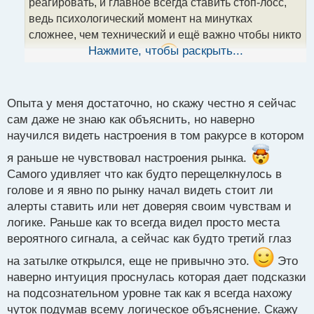
реагировать, и главное всегда ставить стоп-лосс,
а
ведь психологический момент на минутках
н
н
сложнее, чем технический и ещё важно чтобы никто
ы
Нажмите, чтобы раскрыть...
не отвлекал лишний раз
но зато и опыта
й
п
получите в тысячу раз больше
о
с
Опыта у меня достаточно, но скажу честно я сейчас
т
сам даже не знаю как объяснить, но наверно
научился видеть настроения в том ракурсе в котором
я раньше не чувствовал настроения рынка.
Самого удивляет что как будто перещелкнулось в
голове и я явно по рынку начал видеть стоит ли
алерты ставить или нет доверяя своим чувствам и
логике. Раньше как то всегда видел просто места
вероятного сигнала, а сейчас как будто третий глаз
на затылке открылся, еще не привычно это.
Это
наверно интуиция проснулась которая дает подсказки
на подсознательном уровне так как я всегда нахожу
чуток подумав всему логическое объяснение. Скажу