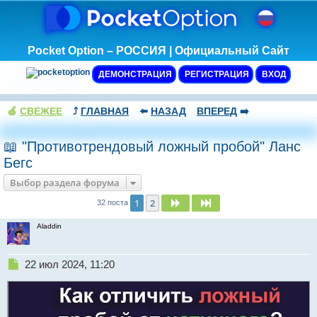
Pocket Option – РОССИЯ | Официальный Сайт
ДЕМОНСТРАЦИЯ
РЕГИСТРАЦИЯ
ВХОД
🍏
СВЕЖЕЕ
⤴️
ГЛАВНАЯ
⬅️
НАЗАД
ВПЕРЕД
➡️
📖 "Противотрендовый ложный пробой" Ланс
Бегс
Выбор раздела форума
1
2
След.
След.
32 поста
Aladdin
Н
22 июл 2024, 11:20
е
п
р
о