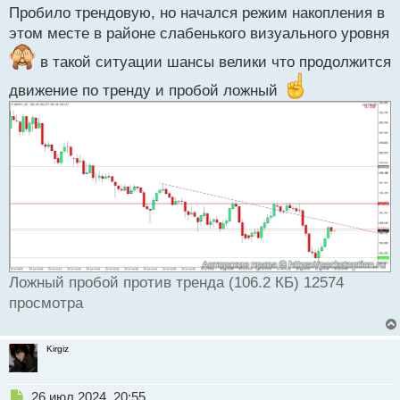
т
Пробило трендовую, но начался режим накопления в
п
р
этом месте в районе слабенького визуального уровня
о
ч
в такой ситуации шансы велики что продолжится
и
движение по тренду и пробой ложный
т
а
н
н
ы
й
п
о
с
т
Ложный пробой против тренда (106.2 КБ) 12574
просмотра
Kirgiz
Н
26 июл 2024, 20:55