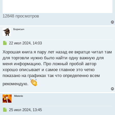
12848 просмотров
Борисыч
Н
22 июл 2024, 14:03
е
Хорошая книга я пару лет назад ее вкратце читал там
п
р
для торговли нужно было найти одну важную для
о
меня информацию. Про ложный пробой автор
ч
хорошо описывает и самое главное это четко
и
т
показано на графиках так что определенно всем
а
рекомендую.
н
н
ы
Misterio
й
п
о
Н
25 июл 2024, 13:45
с
е