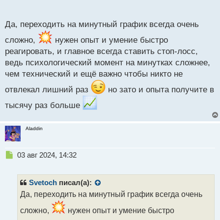
п
моральной выдержки и тд и тп
о
с
Да, переходить на минутный график всегда очень
т
сложно,
нужен опыт и умение быстро
реагировать, и главное всегда ставить стоп-лосс,
ведь психологический момент на минутках сложнее,
чем технический и ещё важно чтобы никто не
отвлекал лишний раз
но зато и опыта получите в
тысячу раз больше
Aladdin
Н
03 авг 2024, 14:32
е
п
р
Svetoch
писал(а):
о
Да, переходить на минутный график всегда очень
ч
и
сложно,
нужен опыт и умение быстро
т