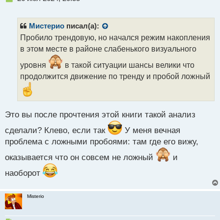
е
п
р
Мистерио
писал(а):
о
Пробило трендовую, но начался режим накопления
ч
в этом месте в районе слабенького визуального
и
т
уровня
в такой ситуации шансы велики что
а
продолжится движение по тренду и пробой ложный
н
н
ы
й
п
Это вы после прочтения этой книги такой анализ
о
сделали? Клево, если так
У меня вечная
с
т
проблема с ложными пробоями: там где его вижу,
оказывается что он совсем не ложный
и
наоборот
Misterio