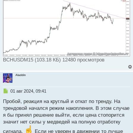
н
н
ы
й
п
о
с
т
BCHUSDM15 (103.18 КБ) 12480 просмотров
Aladdin
Н
01 авг 2024, 09:41
е
Пробой, реакция на круглый и откат по тренду. На
п
р
трендовой начался режим накопления. В этом случае
о
я бы принял решение выйти, если цена стопорится
ч
значит нет силы у медведей на полную отработку
и
т
сигнала.
Если не уверен в движении то лучше