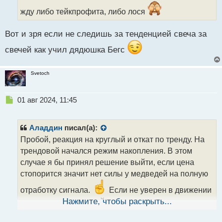
т
жду либо тейкпрофита, либо лося
а
н
н
Вот и зря если не следишь за тенденцией свеча за
ы
свечей как учил дядюшка Бегс
й
п
о
Svetoch
с
т
Н
01 авг 2024, 11:45
е
п
р
Аладдин
писал(а):
о
Пробой, реакция на круглый и откат по тренду. На
ч
трендовой начался режим накопления. В этом
и
т
случае я бы принял решение выйти, если цена
а
стопорится значит нет силы у медведей на полную
н
н
отработку сигнала.
Если не уверен в движении
ы
то лучше вовремя выйти чем надеяться на везение
Нажмите, чтобы раскрыть...
й
п