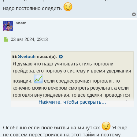
надо постоянно следить
Aladdin
Н
03 авг 2024, 09:13
е
п
р
Svetoch
писал(а):
о
Я думаю что надо учитывать стиль торговли
ч
трейдера, его торговую систему и время удержания
и
т
позиции,
если среднесрочная торговля, то
а
конечно можно вечером смотреть результат, а если
н
н
торговля внутридневная, то все сделки проводятся
ы
в рамках одной торговой сессии и явно за сделкой
Нажмите, чтобы раскрыть...
й
п
надо постоянно следить
о
с
т
Особенно если поле битвы на минутках
Я еще
не совсем перестроился на этот тайм и поэтому