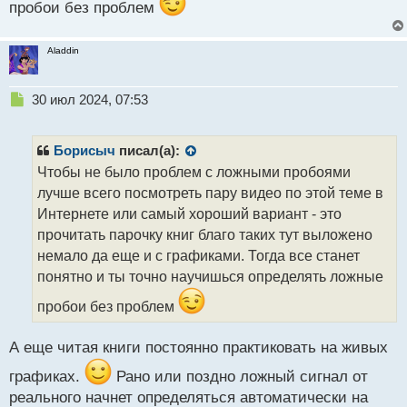
пробои без проблем
Aladdin
Н
30 июл 2024, 07:53
е
п
р
Борисыч
писал(а):
о
Чтобы не было проблем с ложными пробоями
ч
лучше всего посмотреть пару видео по этой теме в
и
т
Интернете или самый хороший вариант - это
а
прочитать парочку книг благо таких тут выложено
н
немало да еще и с графиками. Тогда все станет
н
понятно и ты точно научишься определять ложные
ы
й
пробои без проблем
п
о
с
А еще читая книги постоянно практиковать на живых
т
графиках.
Рано или поздно ложный сигнал от
реального начнет определяться автоматически на