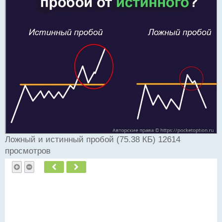
ч
и
т
а
н
н
ы
й
п
о
с
т
Ложный и истинный пробой (75.38 КБ) 12614
просмотров
Пред.
След.