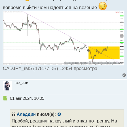
а
н
вовремя выйти чем надеяться на везение
н
ы
й
п
о
с
т
CADJPY_iM5 (178.77 КБ) 12454 просмотра
Linz_2005
Н
01 авг 2024, 10:05
е
п
р
Аладдин
писал(а):
о
Пробой, реакция на круглый и откат по тренду. На
ч