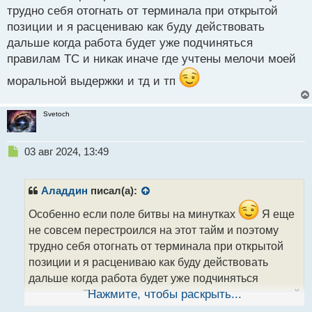
трудно себя отогнать от терминала при открытой
позиции и я расцениваю как буду действовать
дальше когда работа будет уже подчиняться
правилам ТС и никак иначе где учтены мелочи моей
моральной выдержки и тд и тп
Svetoch
Н
03 авг 2024, 13:49
е
п
р
Аладдин
писал(а):
о
ч
Особенно если поле битвы на минутках
Я еще
и
не совсем перестроился на этот тайм и поэтому
т
трудно себя отогнать от терминала при открытой
а
позиции и я расцениваю как буду действовать
н
н
дальше когда работа будет уже подчиняться
ы
правилам ТС и никак иначе где учтены мелочи моей
Нажмите, чтобы раскрыть...
й