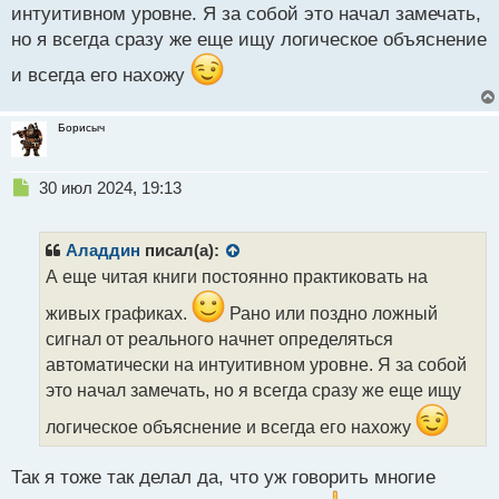
интуитивном уровне. Я за собой это начал замечать,
но я всегда сразу же еще ищу логическое объяснение
и всегда его нахожу
Борисыч
Н
30 июл 2024, 19:13
е
п
р
Аладдин
писал(а):
о
А еще читая книги постоянно практиковать на
ч
и
живых графиках.
Рано или поздно ложный
т
сигнал от реального начнет определяться
а
автоматически на интуитивном уровне. Я за собой
н
н
это начал замечать, но я всегда сразу же еще ищу
ы
логическое объяснение и всегда его нахожу
й
п
о
Так я тоже так делал да, что уж говорить многие
с