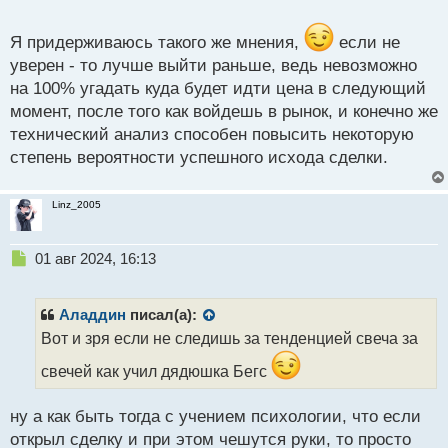
о
CADJPY_iM5.webp
с
т
Я придерживаюсь такого же мнения,
если не
уверен - то лучше выйти раньше, ведь невозможно
на 100% угадать куда будет идти цена в следующий
момент, после того как войдешь в рынок, и конечно же
технический анализ способен повысить некоторую
степень вероятности успешного исхода сделки.
Linz_2005
Н
01 авг 2024, 16:13
е
п
р
Аладдин
писал(а):
о
Вот и зря если не следишь за тенденцией свеча за
ч
и
свечей как учил дядюшка Бегс
т
а
ну а как быть тогда с учением психологии, что если
н
н
открыл сделку и при этом чешутся руки, то просто