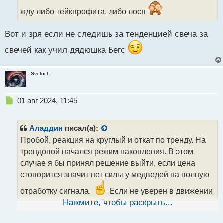
т
жду либо тейкпрофита, либо лося
а
н
н
Вот и зря если не следишь за тенденцией свеча за
ы
свечей как учил дядюшка Бегс
й
п
о
Svetoch
с
т
Н
01 авг 2024, 11:45
е
п
р
Аладдин
писал(а):
о
Пробой, реакция на круглый и откат по тренду. На
ч
трендовой начался режим накопления. В этом
и
т
случае я бы принял решение выйти, если цена
а
стопорится значит нет силы у медведей на полную
н
н
отработку сигнала.
Если не уверен в движении
ы
то лучше вовремя выйти чем надеяться на везение
Нажмите, чтобы раскрыть...
й
п