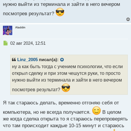
ы
нужно выйти из терминала и зайти в него вечером
й
п
посмотрев результат?
о
с
Aladdin
т
Н
02 авг 2024, 12:51
е
п
р
Linz_2005
писал(а):
о
ну а как быть тогда с учением психологии, что если
ч
открыл сделку и при этом чешутся руки, то просто
и
т
нужно выйти из терминала и зайти в него вечером
а
посмотрев результат?
н
н
ы
Я так стараюсь делать, временно отгоняю себя от
й
п
компьютера, но не всегда получается.
В целом
о
же когда сделка открыта то я стараюсь перепроверять
с
что там происходит каждые 10-15 минут и стараюсь
т