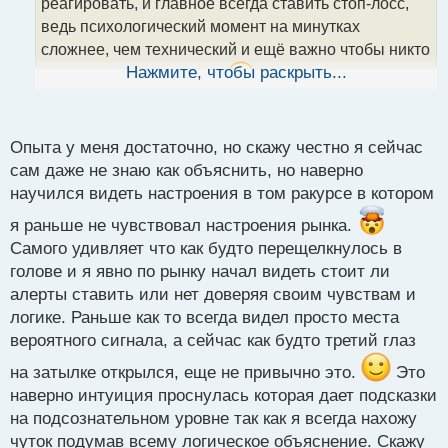
реагировать, и главное всегда ставить стоп-лосс,
а
ведь психологический момент на минутках
н
н
сложнее, чем технический и ещё важно чтобы никто
ы
Нажмите, чтобы раскрыть...
не отвлекал лишний раз
но зато и опыта
й
п
получите в тысячу раз больше
о
с
Опыта у меня достаточно, но скажу честно я сейчас
т
сам даже не знаю как объяснить, но наверно
научился видеть настроения в том ракурсе в котором
я раньше не чувствовал настроения рынка.
Самого удивляет что как будто перещелкнулось в
голове и я явно по рынку начал видеть стоит ли
алерты ставить или нет доверяя своим чувствам и
логике. Раньше как то всегда видел просто места
вероятного сигнала, а сейчас как будто третий глаз
на затылке открылся, еще не привычно это.
Это
наверно интуиция проснулась которая дает подсказки
на подсознательном уровне так как я всегда нахожу
чуток подумав всему логическое объяснение. Скажу