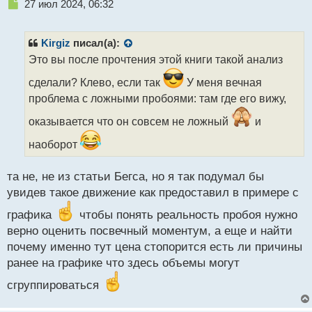
Н
27 июл 2024, 06:32
е
п
р
Kirgiz
писал(а):
о
Это вы после прочтения этой книги такой анализ
ч
и
сделали? Клево, если так
У меня вечная
т
проблема с ложными пробоями: там где его вижу,
а
н
оказывается что он совсем не ложный
и
н
ы
наоборот
й
п
та не, не из статьи Бегса, но я так подумал бы
о
с
увидев такое движение как предоставил в примере с
т
графика
чтобы понять реальность пробоя нужно
верно оценить посвечный моментум, а еще и найти
почему именно тут цена стопорится есть ли причины
ранее на графике что здесь объемы могут
сгруппироваться