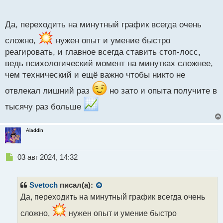
п
моральной выдержки и тд и тп
о
с
Да, переходить на минутный график всегда очень
т
сложно,
нужен опыт и умение быстро
реагировать, и главное всегда ставить стоп-лосс,
ведь психологический момент на минутках сложнее,
чем технический и ещё важно чтобы никто не
отвлекал лишний раз
но зато и опыта получите в
тысячу раз больше
Aladdin
Н
03 авг 2024, 14:32
е
п
р
Svetoch
писал(а):
о
Да, переходить на минутный график всегда очень
ч
и
сложно,
нужен опыт и умение быстро
т