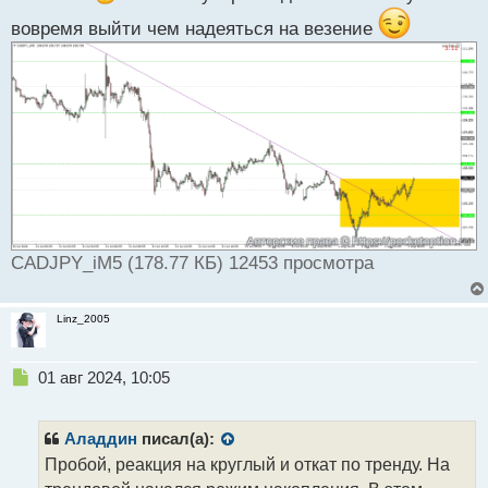
а
н
вовремя выйти чем надеяться на везение
н
ы
й
п
о
с
т
CADJPY_iM5 (178.77 КБ) 12453 просмотра
Linz_2005
Н
01 авг 2024, 10:05
е
п
р
Аладдин
писал(а):
о
Пробой, реакция на круглый и откат по тренду. На
ч