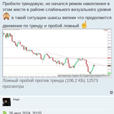
т
Пробило трендовую, но начался режим накопления в
п
р
этом месте в районе слабенького визуального уровня
о
ч
в такой ситуации шансы велики что продолжится
и
движение по тренду и пробой ложный
т
а
н
н
ы
й
п
о
с
т
Ложный пробой против тренда (106.2 КБ) 12573
просмотра
Kirgiz
Н
26 июл 2024, 20:55