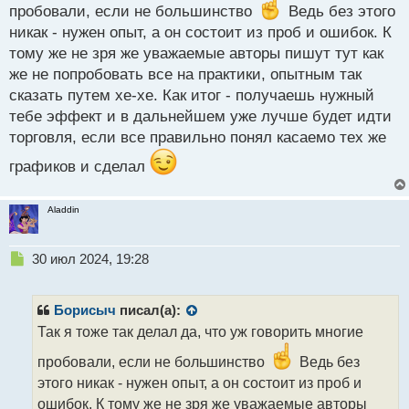
т
пробовали, если не большинство
Ведь без этого
никак - нужен опыт, а он состоит из проб и ошибок. К
тому же не зря же уважаемые авторы пишут тут как
же не попробовать все на практики, опытным так
сказать путем хе-хе. Как итог - получаешь нужный
тебе эффект и в дальнейшем уже лучше будет идти
торговля, если все правильно понял касаемо тех же
графиков и сделал
Aladdin
Н
30 июл 2024, 19:28
е
п
р
Борисыч
писал(а):
о
Так я тоже так делал да, что уж говорить многие
ч
и
пробовали, если не большинство
Ведь без
т
этого никак - нужен опыт, а он состоит из проб и
а
ошибок. К тому же не зря же уважаемые авторы
н