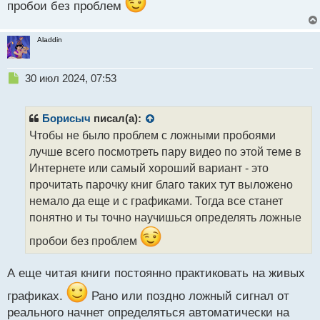
пробои без проблем
Aladdin
Н
30 июл 2024, 07:53
е
п
р
Борисыч
писал(а):
о
Чтобы не было проблем с ложными пробоями
ч
лучше всего посмотреть пару видео по этой теме в
и
т
Интернете или самый хороший вариант - это
а
прочитать парочку книг благо таких тут выложено
н
немало да еще и с графиками. Тогда все станет
н
понятно и ты точно научишься определять ложные
ы
й
пробои без проблем
п
о
с
А еще читая книги постоянно практиковать на живых
т
графиках.
Рано или поздно ложный сигнал от
реального начнет определяться автоматически на