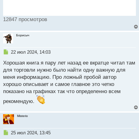
12847 просмотров
Борисыч
Н
22 июл 2024, 14:03
е
Хорошая книга я пару лет назад ее вкратце читал там
п
р
для торговли нужно было найти одну важную для
о
меня информацию. Про ложный пробой автор
ч
хорошо описывает и самое главное это четко
и
т
показано на графиках так что определенно всем
а
рекомендую.
н
н
ы
Misterio
й
п
о
Н
25 июл 2024, 13:45
с
е