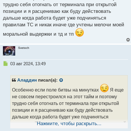
трудно себя отогнать от терминала при открытой
позиции и я расцениваю как буду действовать
дальше когда работа будет уже подчиняться
правилам ТС и никак иначе где учтены мелочи моей
моральной выдержки и тд и тп
Svetoch
Н
03 авг 2024, 13:49
е
п
р
Аладдин
писал(а):
о
ч
Особенно если поле битвы на минутках
Я еще
и
не совсем перестроился на этот тайм и поэтому
т
трудно себя отогнать от терминала при открытой
а
позиции и я расцениваю как буду действовать
н
н
дальше когда работа будет уже подчиняться
ы
правилам ТС и никак иначе где учтены мелочи моей
Нажмите, чтобы раскрыть...
й