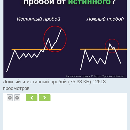
ч
и
т
а
н
н
ы
й
п
о
с
т
Ложный и истинный пробой (75.38 КБ) 12613
просмотров
Пред.
След.