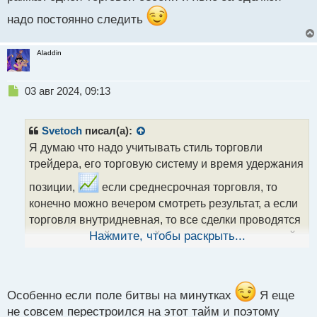
надо постоянно следить
Aladdin
Н
03 авг 2024, 09:13
е
п
р
Svetoch
писал(а):
о
Я думаю что надо учитывать стиль торговли
ч
трейдера, его торговую систему и время удержания
и
т
позиции,
если среднесрочная торговля, то
а
конечно можно вечером смотреть результат, а если
н
н
торговля внутридневная, то все сделки проводятся
ы
в рамках одной торговой сессии и явно за сделкой
Нажмите, чтобы раскрыть...
й
п
надо постоянно следить
о
с
т
Особенно если поле битвы на минутках
Я еще
не совсем перестроился на этот тайм и поэтому