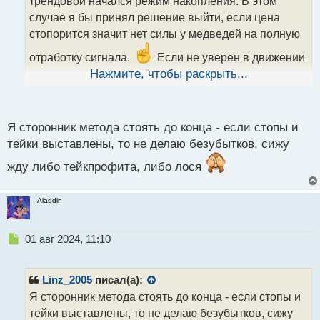
трендовой начался режим накопления. В этом
и
т
случае я бы принял решение выйти, если цена
а
стопорится значит нет силы у медведей на полную
н
н
отработку сигнала.
Если не уверен в движении
ы
то лучше вовремя выйти чем надеяться на везение
Нажмите, чтобы раскрыть...
й
п
о
с
Я сторонник метода стоять до конца - если стопы и
т
тейки выставлены, то не делаю безубытков, сижу
жду либо тейкпрофита, либо лося
Aladdin
Н
01 авг 2024, 11:10
е
п
р
Linz_2005
писал(а):
о
Я сторонник метода стоять до конца - если стопы и
ч
тейки выставлены, то не делаю безубытков, сижу
и