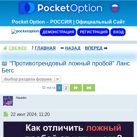
Pocket Option – РОССИЯ | Официальный Сайт
ДЕМОНСТРАЦИЯ
РЕГИСТРАЦИЯ
ВХОД
🍏
СВЕЖЕЕ
⤴️
ГЛАВНАЯ
⬅️
НАЗАД
ВПЕРЕД
➡️
📖 "Противотрендовый ложный пробой" Ланс
Бегс
Выбор раздела форума
1
2
След.
След.
32 поста
Aladdin
Н
22 июл 2024, 11:20
е
п
р
о