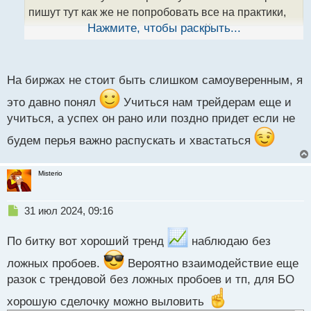
н
пишут тут как же не попробовать все на практики,
ы
опытным так сказать путем хе-хе. Как итог -
Нажмите, чтобы раскрыть...
й
получаешь нужный тебе эффект и в дальнейшем
п
уже лучше будет идти торговля, если все правильно
о
с
На биржах не стоит быть слишком самоуверенным, я
понял касаемо тех же графиков и сделал
т
это давно понял
Учиться нам трейдерам еще и
учиться, а успех он рано или поздно придет если не
будем перья важно распускать и хвастаться
Misterio
Н
31 июл 2024, 09:16
е
п
По битку вот хороший тренд
наблюдаю без
р
о
ложных пробоев.
Вероятно взаимодействие еще
ч
разок с трендовой без ложных пробоев и тп, для БО
и
т
хорошую сделочку можно выловить
а