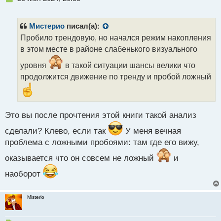
е
п
р
Мистерио
писал(а):
о
Пробило трендовую, но начался режим накопления
ч
в этом месте в районе слабенького визуального
и
т
уровня
в такой ситуации шансы велики что
а
продолжится движение по тренду и пробой ложный
н
н
ы
й
п
Это вы после прочтения этой книги такой анализ
о
сделали? Клево, если так
У меня вечная
с
т
проблема с ложными пробоями: там где его вижу,
оказывается что он совсем не ложный
и
наоборот
Misterio