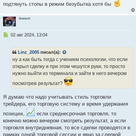
подтянуть стопы в режим безубытка хотя бы
Svetoch
Н
02 авг 2024, 13:04
е
п
р
Linz_2005
писал(а):
о
ну а как быть тогда с учением психологии, что если
ч
открыл сделку и при этом чешутся руки, то просто
и
т
нужно выйти из терминала и зайти в него вечером
а
посмотрев результат?
н
н
ы
Я думаю что надо учитывать стиль торговли
й
трейдера, его торговую систему и время удержания
п
о
позиции,
если среднесрочная торговля, то
с
конечно можно вечером смотреть результат, а если
т
торговля внутридневная, то все сделки проводятся в
рамках одной торговой сессии и явно за сделкой