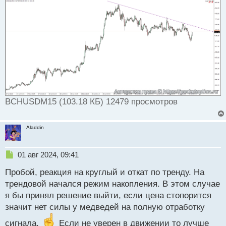
н
н
ы
й
п
о
с
т
BCHUSDM15 (103.18 КБ) 12479 просмотров
Aladdin
Н
01 авг 2024, 09:41
е
Пробой, реакция на круглый и откат по тренду. На
п
р
трендовой начался режим накопления. В этом случае
о
я бы принял решение выйти, если цена стопорится
ч
значит нет силы у медведей на полную отработку
и
т
сигнала.
Если не уверен в движении то лучше