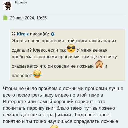
Борисыч
Н
29 июл 2024, 19:35
е
п
р
Kirgiz
писал(а):
о
Это вы после прочтения этой книги такой анализ
ч
и
сделали? Клево, если так
У меня вечная
т
проблема с ложными пробоями: там где его вижу,
а
н
оказывается что он совсем не ложный
и
н
ы
наоборот
й
п
Чтобы не было проблем с ложными пробоями лучше
о
с
всего посмотреть пару видео по этой теме в
т
Интернете или самый хороший вариант - это
прочитать парочку книг благо таких тут выложено
немало да еще и с графиками. Тогда все станет
понятно и ты точно научишься определять ложные