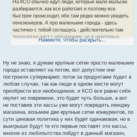
На КСО обычно идут люди, которые мало мальски
ч
разбираются, как все работает и поэтому все
и
т
быстрее происходит, ибо там редко можно увидеть
а
пенсионеров. А про маленькие города - здесь
н
частично с тобой соглашусь - действительно там
н
технологии идут с опозданием, но в некоторых
ы
Нажмите, чтобы раскрыть...
й
случаях там бессмысленно что-то вводить, так как
п
это будет банально нерентабельно, как те же КСО,
о
чтобы их поставили, ведь это зависит от потока
с
Ну не знаю, я думаю крупные сетки просто маленькие
людей в магазине, а если народу мало и магазин
т
города оставляют на потом, вот допустим они
небольшой, то какой смысл? Тут все рассчитывают
построили супермаркет, поток за продуктами будит в
я думаю))
любом случаи, так как люди в одном месте могут
приобрести все необходимое, и КСО все равно себя
окупит но повремени, это будет чуть больше, а вот
не поставив эти кассы уже могут повредить имиджу
магазина, возьмем две крупные сетки конкурентов, по
сути ценовая политика у них будет одинаковая, но в
выигрыше будут те кто первые поставят эти кассы,
многие из любопытства пойдут в данный магазин,