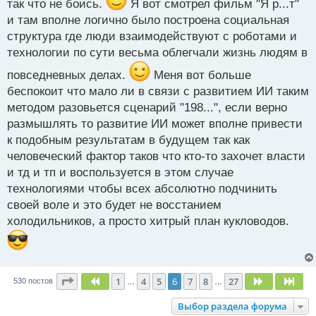
так что не боись.
Я вот смотрел фильм "Я р...т"
и там вполне логично было построена социальная
структура где люди взаимодействуют с роботами и
технологии по сути весьма облегчали жизнь людям в
повседневных делах.
Меня вот больше
беспокоит что мало ли в связи с развитием ИИ таким
методом разовьется сценарий "198...", если верно
размышлять то развитие ИИ может вполне привести
к подобным результатам в будущем так как
человеческий фактор таков что кто-то захочет власти
и тд и тп и воспользуется в этом случае
технологиями чтобы всех абсолютно подчинить
своей воле и это будет не восстанием
холодильников, а просто хитрый план кукловодов.
Страница
6
из
27
1
4
5
6
7
8
27
Пред.
След.
Сле
530 постов
…
…
Выбор раздела форума