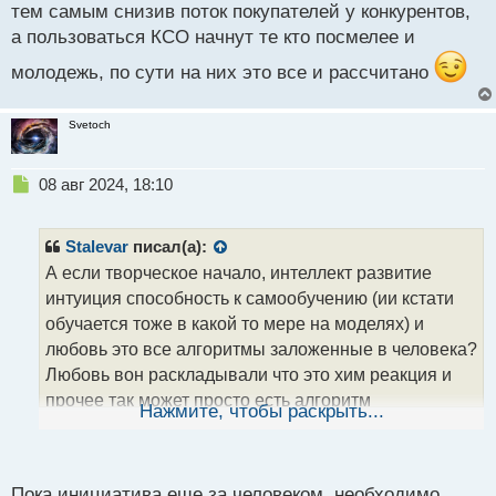
тем самым снизив поток покупателей у конкурентов,
а пользоваться КСО начнут те кто посмелее и
молодежь, по сути на них это все и рассчитано
Svetoch
Н
08 авг 2024, 18:10
е
п
р
Stalevar
писал(а):
о
А если творческое начало, интеллект развитие
ч
интуиция способность к самообучению (ии кстати
и
т
обучается тоже в какой то мере на моделях) и
а
любовь это все алгоритмы заложенные в человека?
н
Любовь вон раскладывали что это хим реакция и
н
прочее так может просто есть алгоритм
ы
Нажмите, чтобы раскрыть...
й
совместимости людей и когда они встречаются он
п
активизируется запуская и химию и все остальное?
о
Кстати часто замечал что люди в паре внешне
с
Пока инициатива еще за человеком, необходимо