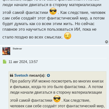
с
люди начали двигаться в сторону материализации
т
этой самой фантастики
. Как следствие, человек
сам себе создаёт этот фантастический мир, а потом
будет думать как со всем этим жить. Но сейчас
главное это научиться пользоваться ИИ, пока не
стало поздно во всех смыслах.
Stalevar
Н
11 авг 2024, 13:57
е
п
р
Svetoch
писал(а):
о
Про работу ИИ можно посмотреть во многих книгах
ч
и фильмах, когда-то это было фантастика . А потом
и
т
люди начали двигаться в сторону материализации
а
этой самой фантастики
. Как следствие,
н
н
человек сам себе создаёт этот фантастический мир,