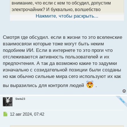
внимание, что если с кем то обсудил, допустим
н
н
электрочайник? И буквально, волшебство
ы
происходит, во всех социальных сетях и
Нажмите, чтобы раскрыть...
й
маркетплейсах выдает тебе просто так чайники!
п
Думаю с ИИ, управлять и контролировать людей
о
с
Смотря где обсудил. если в жизни то это вселенские
станет еще легче
т
взаимосвязи которые тоже могут быть неким
подобием ИИ. Если в интернете то это проги что
отслеживаются активность пользователей и их
предпочтения. А так да возможно какие то задумки
изначально с созидательной позиции были созданы
но как обычно сильные мира сего используют их как
вы выразились для контроля людей
.
Stels23
Н
12 авг 2024, 07:42
е
п