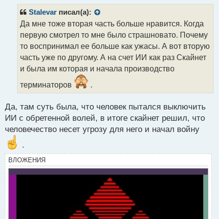
п
р
Stalevar
писал(а):
о
Да мне тоже вторая часть больше нравится. Когда
ч
первую смотрел то мне было страшновато. Почему
и
т
то воспринимал ее больше как ужасы. А вот вторую
а
часть уже по другому. А на счет ИИ как раз Скайнет
н
и была им которая и начала производство
н
ы
терминаторов
.
й
п
Да, там суть была, что человек пытался выключить
о
с
ИИ с обретенной волей, в итоге скайнет решил, что
т
человечество несет угрозу для него и начал войну
.
ВЛОЖЕНИЯ