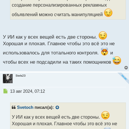
н
создание персонализированных рекламных
н
ы
объявлений можно считать манипуляцией
й
п
о
с
У ИИ как у всех вещей есть две стороны.
т
Хорошая и плохая. Главное чтобы это всё это не
использовалось для тотального контроля.
и
чтобы всех не подсадили на таких помощников
Stels23
Н
13 авг 2024, 07:12
е
п
р
Svetoch
писал(а):
о
ч
У ИИ как у всех вещей есть две стороны.
и
Хорошая и плохая. Главное чтобы это всё это не
т