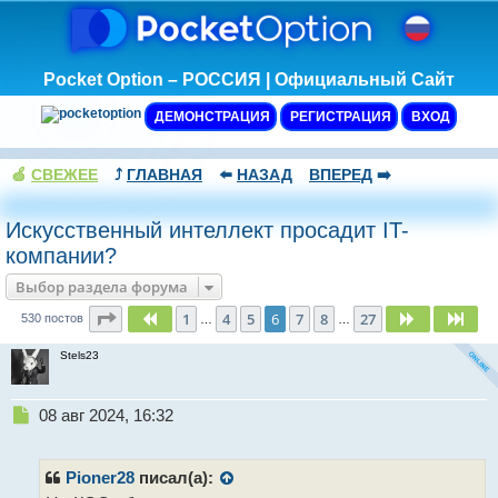
Pocket Option – РОССИЯ | Официальный Сайт
ДЕМОНСТРАЦИЯ
РЕГИСТРАЦИЯ
ВХОД
🍏
СВЕЖЕЕ
⤴️
ГЛАВНАЯ
⬅️
НАЗАД
ВПЕРЕД
➡️
Искусственный интеллект просадит IT-
компании?
Выбор раздела форума
Страница
6
из
27
1
4
5
6
7
8
27
Пред.
След.
Сле
530 постов
…
…
Stels23
Н
08 авг 2024, 16:32
е
п
р
Pioner28
писал(а):
о