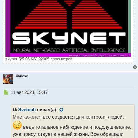
skynet (25.06 КБ) 92965 просмотров
Stalevar
Н
11 авг 2024, 15:47
е
п
р
Svetoch
писал(а):
о
Мне кажется все создается для контроля людей,
ч
и
ведь тотальное наблюдение и подслушивание,
т
уже присутствует в нашей жизни. Все обращали
а