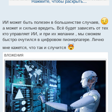
Нажмите, чтобы раскрыть...
й
но как обычно сильные мира сего используют их как
п
вы выразились для контроля людей
.
о
с
т
ИИ может быть полезен в большинстве случаев,
а может и сильно вредить. Всё будет зависеть от тех
кто управляет ИИ, и при их желании , мы сможем
быстро очутился в цифровом пионерлагере. Лично
мне кажется, что так и случится
ВЛОЖЕНИЯ