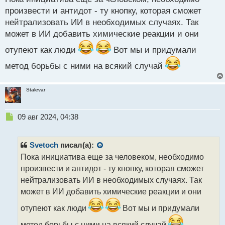
похожи друг на друга. Может как раз забит алгоритм
т
произвести и антидот - ту кнопку, которая сможет
совместимости и по этим критериям.
нейтрализовать ИИ в необходимых случаях. Так
может в ИИ добавить химические реакции и они
отупеют как люди
Вот мы и придумали
метод борьбы с ними на всякий случай
Stalevar
Н
09 авг 2024, 04:38
е
п
р
Svetoch
писал(а):
о
Пока инициатива еще за человеком, необходимо
ч
произвести и антидот - ту кнопку, которая сможет
и
т
нейтрализовать ИИ в необходимых случаях. Так
а
может в ИИ добавить химические реакции и они
н
н
отупеют как люди
Вот мы и придумали
ы
метод борьбы с ними на всякий случай
й