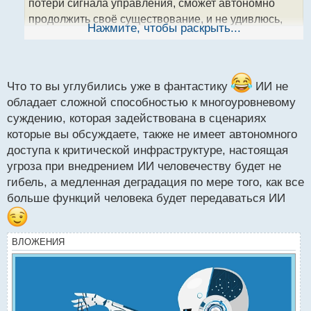
потери сигнала управления, сможет автономно
н
продолжить своё существование, и не удивлюсь,
ы
Нажмите, чтобы раскрыть...
если лет через 20-30 мы увидим то, что сейчас
й
п
видим в фильмах о роботах.
о
с
т
Что то вы углубились уже в фантастику
ИИ не
обладает сложной способностью к многоуровневому
суждению, которая задействована в сценариях
которые вы обсуждаете, также не имеет автономного
доступа к критической инфраструктуре, настоящая
угроза при внедрением ИИ человечеству будет не
гибель, а медленная деградация по мере того, как все
больше функций человека будет передаваться ИИ
ВЛОЖЕНИЯ