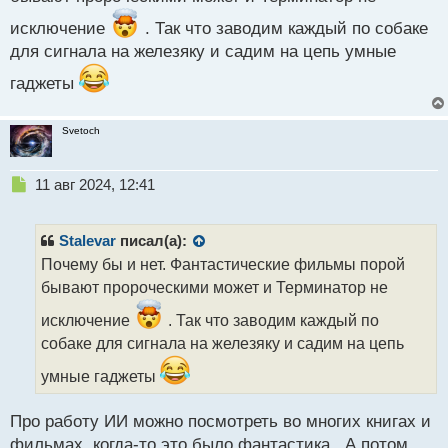
исключение
. Так что заводим каждый по собаке
для сигнала на железяку и садим на цепь умные
гаджеты
Svetoch
Н
11 авг 2024, 12:41
е
п
р
Stalevar
писал(а):
о
Почему бы и нет. Фантастические фильмы порой
ч
бывают пророческими может и Терминатор не
и
т
исключение
. Так что заводим каждый по
а
собаке для сигнала на железяку и садим на цепь
н
н
умные гаджеты
ы
й
п
Про работу ИИ можно посмотреть во многих книгах и
о
фильмах, когда-то это было фантастика . А потом