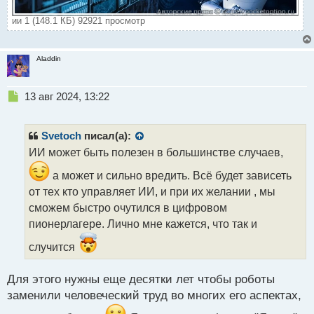
ии 1 (148.1 КБ) 92921 просмотр
Aladdin
Н
13 авг 2024, 13:22
е
п
р
Svetoch
писал(а):
о
ИИ может быть полезен в большинстве случаев,
ч
и
а может и сильно вредить. Всё будет зависеть
т
от тех кто управляет ИИ, и при их желании , мы
а
сможем быстро очутился в цифровом
н
н
пионерлагере. Лично мне кажется, что так и
ы
случится
й
п
о
Для этого нужны еще десятки лет чтобы роботы
с
заменили человеческий труд во многих его аспектах,
т