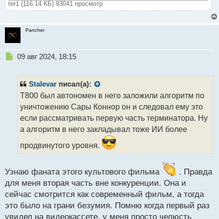
ter1 (116.14 КБ) 93041 просмотр
Pancher
Н
09 авг 2024, 18:15
е
п
р
Stalevar
писал(а):
о
Т800 был автономен в него заложили алгоритм по
ч
уничтожению Сары Коннор он и следовал ему это
и
т
если рассматривать первую часть терминатора. Ну
а
а алгоритм в него закладывал тоже ИИ более
н
н
продвинутого уровня.
ы
й
п
Узнаю фаната этого культового фильма
. Правда
о
для меня вторая часть вне конкуренции. Она и
с
сейчас смотрится как современный фильм, а тогда
т
это было на грани безумия. Помню когда первый раз
увидел на видеокассете, у меня просто челюсть