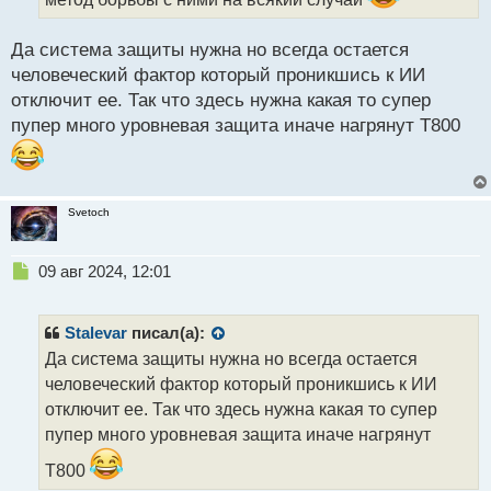
п
о
Да система защиты нужна но всегда остается
с
человеческий фактор который проникшись к ИИ
т
отключит ее. Так что здесь нужна какая то супер
пупер много уровневая защита иначе нагрянут Т800
Svetoch
Н
09 авг 2024, 12:01
е
п
р
Stalevar
писал(а):
о
Да система защиты нужна но всегда остается
ч
человеческий фактор который проникшись к ИИ
и
т
отключит ее. Так что здесь нужна какая то супер
а
пупер много уровневая защита иначе нагрянут
н
н
Т800
ы