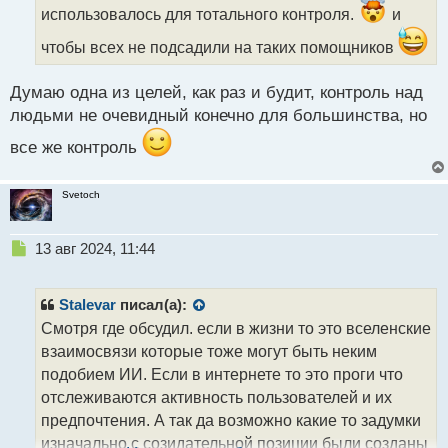
а
использовалось для тотального контроля.
и
н
чтобы всех не подсадили на таких помощников
н
ы
й
Думаю одна из целей, как раз и будит, контроль над
п
людьми не очевидный конечно для большинства, но
о
с
все же контроль
т
Svetoch
Н
13 авг 2024, 11:44
е
п
р
Stalevar
писал(а):
о
Смотря где обсудил. если в жизни то это вселенские
ч
взаимосвязи которые тоже могут быть неким
и
т
подобием ИИ. Если в интернете то это проги что
а
отслеживаются активность пользователей и их
н
предпочтения. А так да возможно какие то задумки
н
изначально с созидательной позиции были созданы
ы