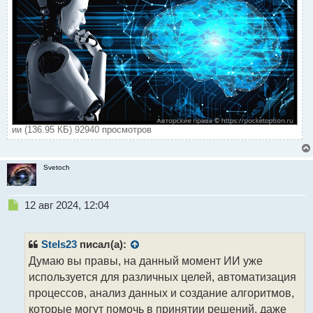
ии (136.95 КБ) 92940 просмотров
Svetoch
Н
12 авг 2024, 12:04
е
п
р
Stels23
писал(а):
о
Думаю вы правы, на данный момент ИИ уже
ч
используется для различных целей, автоматизация
и
т
процессов, анализ данных и создание алгоритмов,
а
которые могут помочь в принятии решений, даже