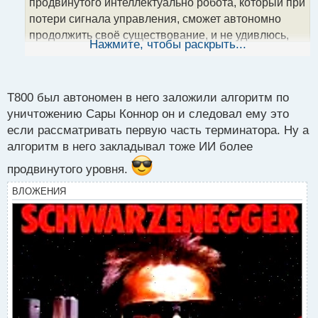
а
продвинутого интеллектуально робота, который при
н
потери сигнала управления, сможет автономно
н
продолжить своё существование, и не удивлюсь,
ы
Нажмите, чтобы раскрыть...
если лет через 20-30 мы увидим то, что сейчас
й
п
видим в фильмах о роботах.
о
с
Т800 был автономен в него заложили алгоритм по
т
уничтожению Сары Коннор он и следовал ему это
если рассматривать первую часть терминатора. Ну а
алгоритм в него закладывал тоже ИИ более
продвинутого уровня.
ВЛОЖЕНИЯ