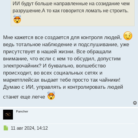
а
ИИ будут больше направленные на созидание чем
н
разрушение.А то как говорится ломать не строить.
н
ы
й
п
о
Мне кажется все создается для контроля людей,
с
ведь тотальное наблюдение и подслушивание, уже
т
присутствует в нашей жизни. Все обращали
внимание, что если с кем то обсудил, допустим
электрочайник? И буквально, волшебство
происходит, во всех социальных сетях и
маркетплейсах выдает тебе просто так чайники!
Думаю с ИИ, управлять и контролировать людей
станет еще легче
Pancher
Н
11 авг 2024, 14:12
е