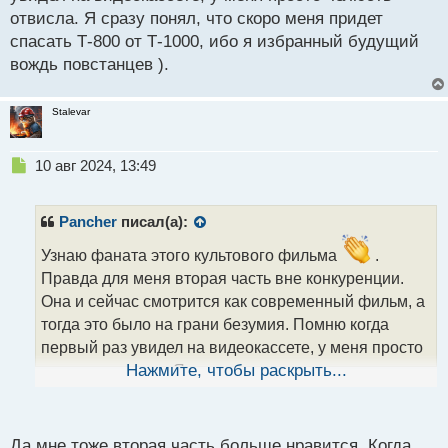
отвисла. Я сразу понял, что скоро меня придет
спасать Т-800 от Т-1000, ибо я избранный будущий
вождь повстанцев ).
Stalevar
Н
10 авг 2024, 13:49
е
п
р
Pancher
писал(а):
о
ч
Узнаю фаната этого культового фильма
.
и
Правда для меня вторая часть вне конкуренции.
т
Она и сейчас смотрится как современный фильм, а
а
тогда это было на грани безумия. Помню когда
н
н
первый раз увидел на видеокассете, у меня просто
ы
челюсть отвисла. Я сразу понял, что скоро меня
Нажмите, чтобы раскрыть...
й
придет спасать Т-800 от Т-1000, ибо я избранный
п
будущий вождь повстанцев ).
о
с
Да мне тоже вторая часть больше нравится. Когда