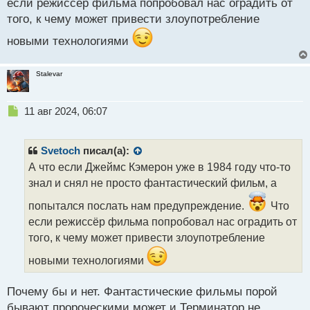
если режиссёр фильма попробовал нас оградить от
того, к чему может привести злоупотребление
новыми технологиями
Stalevar
Н
11 авг 2024, 06:07
е
п
р
Svetoch
писал(а):
о
А что если Джеймс Кэмерон уже в 1984 году что-то
ч
знал и снял не просто фантастический фильм, а
и
т
попытался послать нам предупреждение.
Что
а
если режиссёр фильма попробовал нас оградить от
н
н
того, к чему может привести злоупотребление
ы
новыми технологиями
й
п
о
Почему бы и нет. Фантастические фильмы порой
с
бывают пророческими может и Терминатор не
т