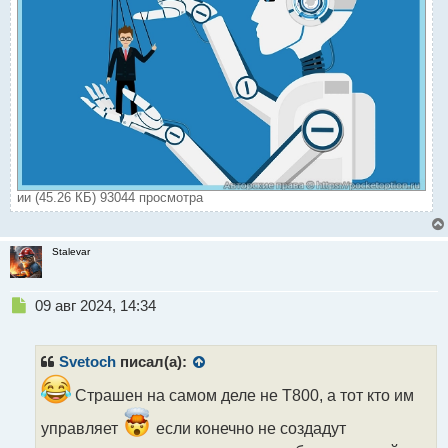
ии (45.26 КБ) 93044 просмотра
Stalevar
Н
09 авг 2024, 14:34
е
п
р
Svetoch
писал(а):
о
ч
Страшен на самом деле не Т800, а тот кто им
и
управляет
если конечно не создадут
т