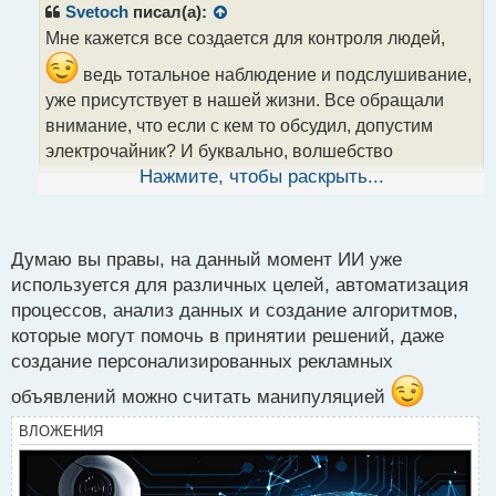
р
Svetoch
писал(а):
о
Мне кажется все создается для контроля людей,
ч
и
ведь тотальное наблюдение и подслушивание,
т
уже присутствует в нашей жизни. Все обращали
а
внимание, что если с кем то обсудил, допустим
н
н
электрочайник? И буквально, волшебство
ы
происходит, во всех социальных сетях и
Нажмите, чтобы раскрыть...
й
маркетплейсах выдает тебе просто так чайники!
п
Думаю с ИИ, управлять и контролировать людей
о
с
Думаю вы правы, на данный момент ИИ уже
станет еще легче
т
используется для различных целей, автоматизация
процессов, анализ данных и создание алгоритмов,
которые могут помочь в принятии решений, даже
создание персонализированных рекламных
объявлений можно считать манипуляцией
ВЛОЖЕНИЯ