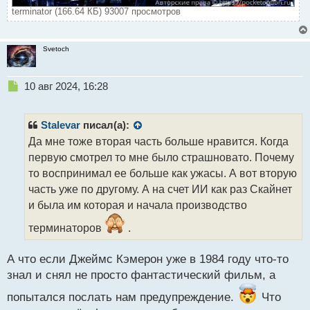
terminator (166.64 КБ) 93007 просмотров
Svetoch
Н
10 авг 2024, 16:28
е
п
р
Stalevar
писал(а):
о
Да мне тоже вторая часть больше нравится. Когда
ч
первую смотрел то мне было страшновато. Почему
и
т
то воспринимал ее больше как ужасы. А вот вторую
а
часть уже по другому. А на счет ИИ как раз Скайнет
н
и была им которая и начала производство
н
ы
терминаторов
.
й
п
А что если Джеймс Кэмерон уже в 1984 году что-то
о
с
знал и снял не просто фантастический фильм, а
т
попытался послать нам предупреждение.
Что