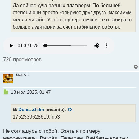
о
Да сейчас куча разных платформ. По большей
ч
степени они просто копируют друг друга, максимум
и
т
меняя дизайн. У кого сервера лучше, те и забирают
а
больше аудитории за счет стабильной работы.
н
н
ы
й
п
о
726 просмотров
с
т
Mark725
Н
13 июл 2025, 01:47
е
п
р
Denis Zhilin
писал(а):
о
1752339628619.mp3
ч
и
Не соглашусь с тобой. Взять к примеру
т
а
мессенджеры. ВатсАп, Телеграм, Вайбер – все они