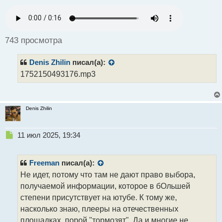
е
п
р
о
ч
743 просмотра
и
т
Denis Zhilin
писал(а):
а
н
1752150493176.mp3
н
ы
й
п
Denis Zhilin
о
с
Н
11 июл 2025, 19:34
т
е
п
р
Freeman
писал(а):
о
Не идет, потому что там не дают право выбора,
ч
получаемой информации, которое в бОльшей
и
т
степени присутствует на ютубе. К тому же,
а
насколько знаю, плееры на отечественных
н
площадках, порой "тормозят". Да и многие не