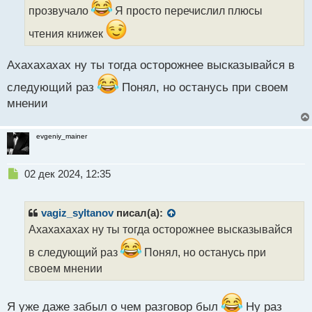
и
прозвучало
Я просто перечислил плюсы
т
а
чтения книжек
н
н
Ахахахахах ну ты тогда осторожнее высказывайся в
ы
й
следующий раз
Понял, но останусь при своем
п
мнении
о
с
т
evgeniy_mainer
Н
02 дек 2024, 12:35
е
п
р
vagiz_syltanov
писал(а):
о
Ахахахахах ну ты тогда осторожнее высказывайся
ч
и
в следующий раз
Понял, но останусь при
т
своем мнении
а
н
н
Я уже даже забыл о чем разговор был
Ну раз
ы