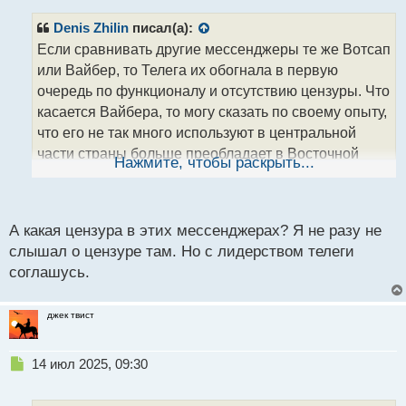
п
р
Denis Zhilin
писал(а):
о
Если сравнивать другие мессенджеры те же Вотсап
ч
или Вайбер, то Телега их обогнала в первую
и
т
очередь по функционалу и отсутствию цензуры. Что
а
касается Вайбера, то могу сказать по своему опыту,
н
что его не так много используют в центральной
н
части страны больше преобладает в Восточной
ы
Нажмите, чтобы раскрыть...
й
Сибири и на Дальнем Востоке
Для меня
п
вайбер неудобный он мне не зашел - Телега и
о
с
Вотсап лучше в разы!))
А какая цензура в этих мессенджерах? Я не разу не
т
слышал о цензуре там. Но с лидерством телеги
Касаемо Телеги - да, она позже запустилась, но
соглашусь.
быстро обогнала многие мессенджеры, опять же
как мне кажется, по числу пользователей - Вотсапп,
джек твист
наверное, пока побольше будет.
Н
14 июл 2025, 09:30
е
п