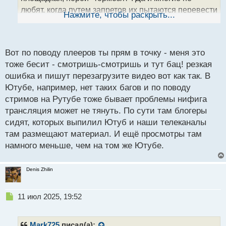
н
любят, когда путем запретов их пытаются перевести
ы
Нажмите, чтобы раскрыть...
й
на другой сервис. Человек вправе выбирать, что и
п
как ему смотреть
.
о
с
Вот по поводу плееров ты прям в точку - меня это
т
тоже бесит - смотришь-смотришь и тут бац! резкая
ошибка и пишут перезагрузите видео вот как так. В
Ютубе, например, нет таких багов и по поводу
стримов на Рутубе тоже бывает проблемы нифига
трансляция может не тянуть. По сути там блогеры
сидят, которых выпилил Ютуб и наши телеканалы
там размещают материал. И ещё просмотры там
намного меньше, чем на том же Ютубе.
Denis Zhilin
Н
11 июл 2025, 19:52
е
п
р
Mark725
писал(а):