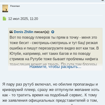
п
Freeman
о
с
т
Н
12 июл 2025, 11:20
е
п
р
Denis Zhilin
писал(а):
о
Вот по поводу плееров ты прям в точку - меня это
ч
тоже бесит - смотришь-смотришь и тут бац! резкая
и
т
ошибка и пишут перезагрузите видео вот как так. В
а
Ютубе, например, нет таких багов и по поводу
н
стримов на Рутубе тоже бывает проблемы нифига
н
трансляция может не тянуть. По сути там блогеры
ы
Нажмите, чтобы раскрыть...
й
сидят, которых выпилил Ютуб и наши телеканалы
п
там размещают материал. И ещё просмотры там
о
намного меньше, чем на том же Ютубе.
с
Я пару раз рутуб включал, но обилие пропаганды и
т
криворукий плеер, сразу же отпугнули желание хоть
как - то тратить время на подобный сервис. К тому
же заявления официальных представителей о том,