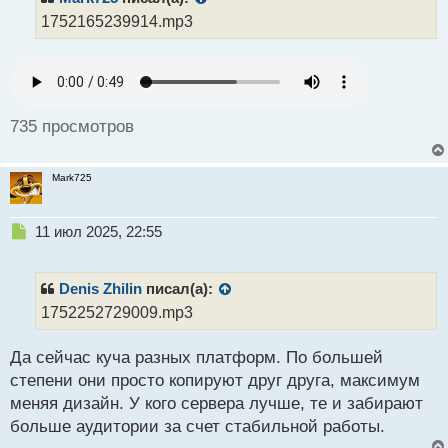
о
1752165239914.mp3
ч
и
т
а
н
н
735 просмотров
ы
й
п
Mark725
о
с
т
Н
11 июл 2025, 22:55
е
п
р
Denis Zhilin
писал(а):
о
1752252729009.mp3
ч
и
Да сейчас куча разных платформ. По большей
т
а
степени они просто копируют друг друга, максимум
н
меняя дизайн. У кого сервера лучше, те и забирают
н
больше аудитории за счет стабильной работы.
ы
й