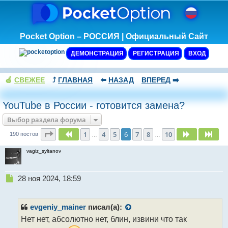
Pocket Option – РОССИЯ | Официальный Сайт
ДЕМОНСТРАЦИЯ
РЕГИСТРАЦИЯ
ВХОД
🍏
СВЕЖЕЕ
⤴️
ГЛАВНАЯ
⬅️
НАЗАД
ВПЕРЕД
➡️
YouTube в России - готовится замена?
Выбор раздела форума
Страница
6
из
10
1
4
5
6
7
8
10
Пред.
След.
Сле
190 постов
…
…
vagiz_syltanov
Н
28 ноя 2024, 18:59
е
п
р
evgeniy_mainer
писал(а):
о
Нет нет, абсолютно нет, блин, извини что так
ч