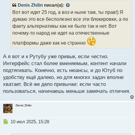
р
Denis Zhilin
писал(а):
о
Вот вот идет 25 год, а воз и ныне там, ты прав!) Я
ч
думаю это все бесполезно все эти блокировки, а по
и
т
факту альтернативы как не было так и нет. Вот
а
почему-то народ не идет на отечественные
н
н
платформы даже как не странно
ы
й
А я вот и к Рутубу уже привык, если честно.
п
Интерфейс стал более вменяемым, контент начали
о
с
подтягивать. Конечно, есть нюансы, и до Ютуб по
т
удобству ещё далеко, но для многих задач вполне
хватает. Всё же дело привычки: если часто
пользоваться, начинаешь меньше замечать отличия.
Denis Zhilin
Н
10 июл 2025, 15:28
е
п