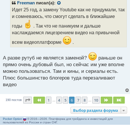
р
Freeman
писал(а):
о
Идет 25 год, а замену Youtube как не придумали, так
ч
и сомневаюсь, что смогут сделать в ближайшие
и
т
годы
. Так что не паникуем и дальше
а
наслаждаемся лицезрением видео на привычной
н
н
всем видеоплатформе
.
ы
й
п
А разве рутуб не является заменой?
раньше он
о
прямо очень дубовый был, но сейчас им уже вполне
с
т
можно пользоваться. Там и кины, и сериалы есть.
Плюс большинство блогеров туда перезаливают
видео
Страница
6
из
10
1
4
5
6
7
8
10
Пред.
След.
Сле
190 постов
…
…
Выбор раздела форума
Pocket Option
© 2016—2026. Платформа для трейдинга и инвестиций для
пользователей из России и стран СНГ.