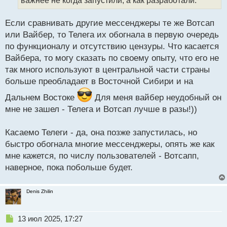
важнее не когда запустили, а как разработали.
ы
й
п
Если сравнивать другие мессенджеры те же Вотсап
о
или Вайбер, то Телега их обогнала в первую очередь
с
по функционалу и отсутствию цензуры. Что касается
т
Вайбера, то могу сказать по своему опыту, что его не
так много используют в центральной части страны
больше преобладает в Восточной Сибири и на
Дальнем Востоке
Для меня вайбер неудобный он
мне не зашел - Телега и Вотсап лучше в разы!))
Касаемо Телеги - да, она позже запустилась, но
быстро обогнала многие мессенджеры, опять же как
мне кажется, по числу пользователей - Вотсапп,
наверное, пока побольше будет.
Denis Zhilin
Н
13 июл 2025, 17:27