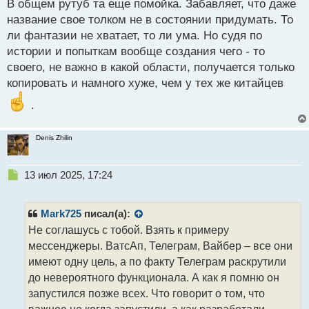
В общем рутуб та еще помойка. Забавляет, что даже
с
название свое толком не в состоянии придумать. То
т
ли фантазии не хватает, то ли ума. Но судя по
истории и попыткам вообще создания чего - то
своего, не важно в какой области, получается только
копировать и намного хуже, чем у тех же китайцев
.
Denis Zhilin
Н
13 июл 2025, 17:24
е
п
р
Mark725
писал(а):
о
Не соглашусь с тобой. Взять к примеру
ч
мессенджеры. ВатсАп, Телеграм, Вайбер – все они
и
т
имеют одну цель, а по факту Телеграм раскрутили
а
до невероятного функционала. А как я помню он
н
запустился позже всех. Что говорит о том, что
н