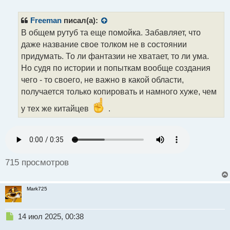
е
п
р
Freeman
писал(а):
о
В общем рутуб та еще помойка. Забавляет, что
ч
даже название свое толком не в состоянии
и
т
придумать. То ли фантазии не хватает, то ли ума.
а
Но судя по истории и попыткам вообще создания
н
чего - то своего, не важно в какой области,
н
получается только копировать и намного хуже, чем
ы
й
у тех же китайцев
.
п
о
с
т
715 просмотров
Mark725
Н
14 июл 2025, 00:38
е