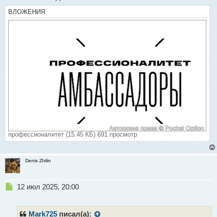
ВЛОЖЕНИЯ
профессионалитет (15.45 КБ) 691 просмотр
Denis Zhilin
Н
12 июл 2025, 20:00
е
п
р
Mark725
писал(а):