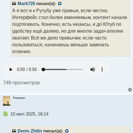
р
Mark725
писал(а):
о
А я вот и к Рутубу уже привык, если честно.
ч
Интерфейс стал более вменяемым, контент начали
и
т
подтягивать. Конечно, есть нюансы, и до Ютуб по
а
удобству ещё далеко, но для многих задач вполне
н
хватает. Всё же дело привычки: если часто
н
пользоваться, начинаешь меньше замечать
ы
й
отличия.
п
о
с
т
749 просмотров
Freeman
Н
10 июл 2025, 18:14
е
п
р
Denis Zhilin
писал(а):