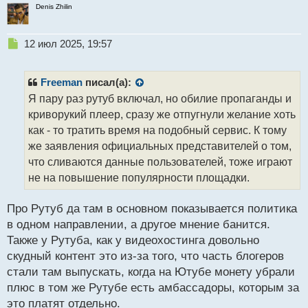
Denis Zhilin
Н
12 июл 2025, 19:57
е
п
р
Freeman
писал(а):
о
Я пару раз рутуб включал, но обилие пропаганды и
ч
криворукий плеер, сразу же отпугнули желание хоть
и
т
как - то тратить время на подобный сервис. К тому
а
же заявления официальных представителей о том,
н
что сливаются данные пользователей, тоже играют
н
не на повышение популярности площадки.
ы
й
п
Про Рутуб да там в основном показывается политика
о
в одном направлении, а другое мнение банится.
с
Также у Рутуба, как у видеохостинга довольно
т
скудный контент это из-за того, что часть блогеров
стали там выпускать, когда на Ютубе монету убрали
плюс в том же Рутубе есть амбассадоры, которым за
это платят отдельно.