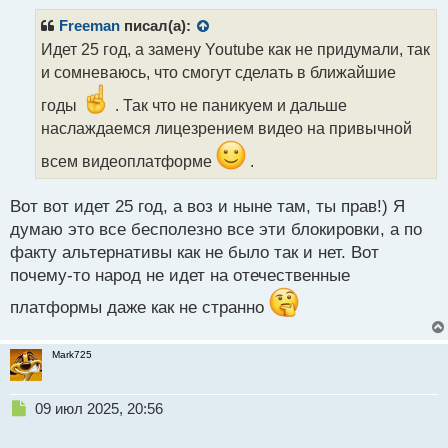
п
т
р
Freeman
писал(а):
о
Идет 25 год, а замену Youtube как не придумали, так
ч
и сомневаюсь, что смогут сделать в ближайшие
и
т
годы
. Так что не паникуем и дальше
а
наслаждаемся лицезрением видео на привычной
н
н
всем видеоплатформе
.
ы
й
п
Вот вот идет 25 год, а воз и ныне там, ты прав!) Я
о
думаю это все бесполезно все эти блокировки, а по
с
факту альтернативы как не было так и нет. Вот
т
почему-то народ не идет на отечественные
платформы даже как не странно
Mark725
Н
09 июл 2025, 20:56
е
п