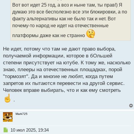
о
Вот вот идет 25 год, а воз и ныне там, ты прав!) Я
ч
думаю это все бесполезно все эти блокировки, а по
и
т
факту альтернативы как не было так и нет. Вот
а
почему-то народ не идет на отечественные
н
н
платформы даже как не странно
ы
й
Не идет, потому что там не дают право выбора,
п
получаемой информации, которое в бОльшей
о
с
степени присутствует на ютубе. К тому же, насколько
т
знаю, плееры на отечественных площадках, порой
"тормозят". Да и многие не любят, когда путем
запретов их пытаются перевести на другой сервис.
Человек вправе выбирать, что и как ему смотреть
.
Mark725
Н
10 июл 2025, 19:34