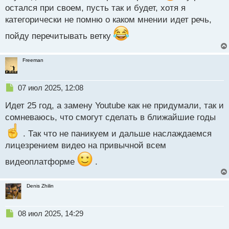
остался при своем, пусть так и будет, хотя я
й
п
категорически не помню о каком мнении идет речь,
о
пойду перечитывать ветку
с
т
Freeman
Н
07 июл 2025, 12:08
е
Идет 25 год, а замену Youtube как не придумали, так и
п
р
сомневаюсь, что смогут сделать в ближайшие годы
о
ч
. Так что не паникуем и дальше наслаждаемся
и
лицезрением видео на привычной всем
т
а
видеоплатформе
.
н
н
Denis Zhilin
ы
й
п
Н
08 июл 2025, 14:29
о
е
с