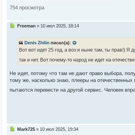
й
754 просмотра
п
о
с
т
Н
Freeman
»
10 июл 2025, 18:14
е
п
р
Denis Zhilin
писал(а):
о
Вот вот идет 25 год, а воз и ныне там, ты прав!) Я
ч
и
так и нет. Вот почему-то народ не идет на отечес
т
а
Не идет, потому что там не дают право выбора, по
н
н
тому же, насколько знаю, плееры на отечественных 
ы
пытаются перевести на другой сервис. Человек впра
й
п
о
с
т
Н
Mark725
»
10 июл 2025, 19:34
е