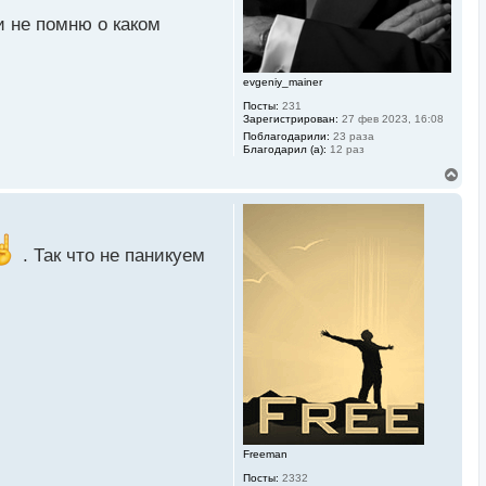
а
ч
ки не помню о каком
а
л
у
evgeniy_mainer
Посты:
231
Зарегистрирован:
27 фев 2023, 16:08
Поблагодарили:
23 раза
Благодарил (а):
12 раз
В
е
р
н
у
т
. Так что не паникуем
ь
с
я
к
н
а
ч
а
л
у
Freeman
Посты:
2332