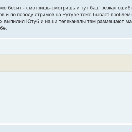
тоже бесит - смотришь-смотришь и тут бац! резкая ошиб
агов и по поводу стримов на Рутубе тоже бывает пробле
орых выпилил Ютуб и наши телеканалы там размещают ма
бе.