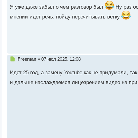
т
а
Я уже даже забыл о чем разговор был
Ну раз ос
н
мнении идет речь, пойду перечитывать ветку
н
ы
й
п
о
с
т
Н
Freeman
»
07 июл 2025, 12:08
е
п
Идет 25 год, а замену Youtube как не придумали, т
р
о
и дальше наслаждаемся лицезрением видео на пр
ч
и
т
а
н
н
ы
й
п
о