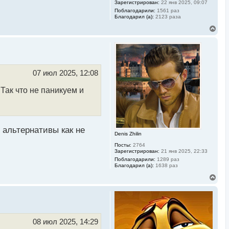
Зарегистрирован:
22 янв 2025, 09:07
Поблагодарили:
1561 раз
Благодарил (а):
2123 раза
В
е
р
н
у
т
ь
07 июл 2025, 12:08
с
я
 Так что не паникуем и
к
н
а
ч
а
л
у альтернативы как не
Denis Zhilin
у
Посты:
2764
Зарегистрирован:
21 янв 2025, 22:33
Поблагодарили:
1289 раз
Благодарил (а):
1638 раз
В
е
р
н
у
т
ь
08 июл 2025, 14:29
с