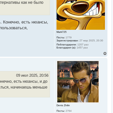
льтернативы как не было
я
к
н
а
ч
а
. Конечно, есть нюансы,
л
у
 пользоваться,
Mark725
Посты:
1779
Зарегистрирован:
27 мар 2025, 20:30
Поблагодарили:
1207 раз
Благодарил (а):
1457 раз
В
е
р
н
у
т
ь
09 июл 2025, 20:56
с
нечно, есть нюансы, и до
я
к
ваться, начинаешь меньше
н
а
ч
а
л
Denis Zhilin
у
Посты:
2764