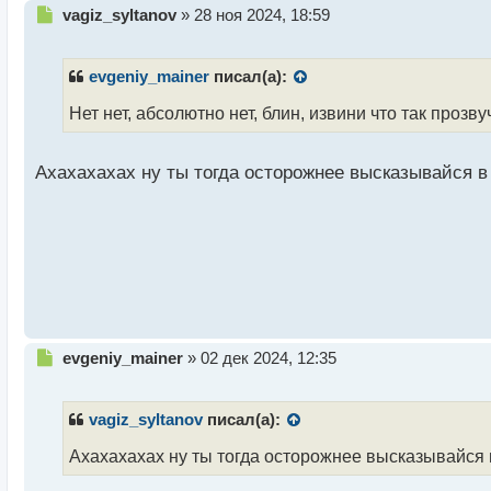
Н
vagiz_syltanov
»
28 ноя 2024, 18:59
е
п
р
evgeniy_mainer
писал(а):
о
ч
Нет нет, абсолютно нет, блин, извини что так прозв
и
т
а
Ахахахахах ну ты тогда осторожнее высказывайся 
н
н
ы
й
п
о
с
т
Н
evgeniy_mainer
»
02 дек 2024, 12:35
е
п
р
vagiz_syltanov
писал(а):
о
ч
Ахахахахах ну ты тогда осторожнее высказывайся
и