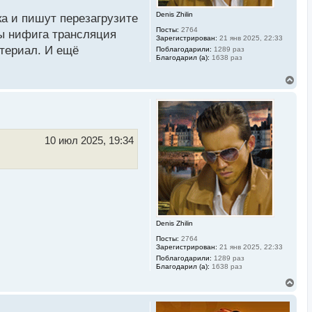
л
Denis Zhilin
у
ка и пишут перезагрузите
Посты:
2764
мы нифига трансляция
Зарегистрирован:
21 янв 2025, 22:33
териал. И ещё
Поблагодарили:
1289 раз
Благодарил (а):
1638 раз
В
е
р
н
у
т
ь
10 июл 2025, 19:34
с
я
к
н
а
ч
а
л
Denis Zhilin
у
Посты:
2764
Зарегистрирован:
21 янв 2025, 22:33
Поблагодарили:
1289 раз
Благодарил (а):
1638 раз
В
е
р
н