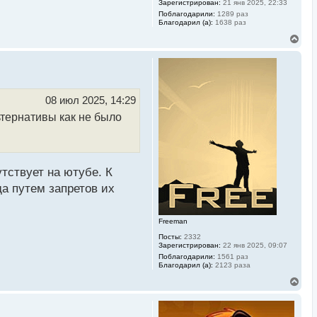
Зарегистрирован:
21 янв 2025, 22:33
Поблагодарили:
1289 раз
Благодарил (а):
1638 раз
В
е
р
н
у
т
ь
08 июл 2025, 14:29
с
льтернативы как не было
я
к
н
а
ч
а
тствует на ютубе. К
л
у
да путем запретов их
Freeman
Посты:
2332
Зарегистрирован:
22 янв 2025, 09:07
Поблагодарили:
1561 раз
Благодарил (а):
2123 раза
В
е
р
н