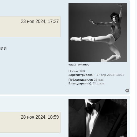
23 ноя 2024, 17:27
нии
vagiz_syltanov
Посты:
189
Зарегистрирован:
17 апр 2023, 14:33
Поблагодарили:
26 раз
Благодарил (а):
24 раза
В
е
р
н
у
т
ь
28 ноя 2024, 18:59
с
я
и
к
н