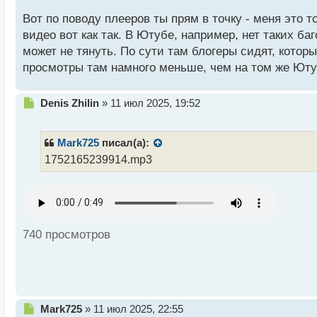
н
н
Вот по поводу плееров ты прям в точку - меня это 
ы
видео вот как так. В Ютубе, например, нет таких б
й
может не тянуть. По сути там блогеры сидят, кот
п
просмотры там намного меньше, чем на том же Юту
о
с
т
Н
Denis Zhilin
»
11 июл 2025, 19:52
е
п
р
Mark725
писал(а):
о
1752165239914.mp3
ч
и
т
а
н
н
740 просмотров
ы
й
п
о
с
т
Н
Mark725
»
11 июл 2025, 22:55