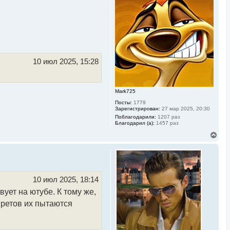
у
т
ь
с
я
к
н
а
ч
10 июл 2025, 15:28
а
л
у
Mark725
Посты:
1779
Зарегистрирован:
27 мар 2025, 20:30
Поблагодарили:
1207 раз
Благодарил (а):
1457 раз
В
е
р
н
у
т
ь
10 июл 2025, 18:14
с
ует на ютубе. К тому же,
я
к
претов их пытаются
н
а
ч
а