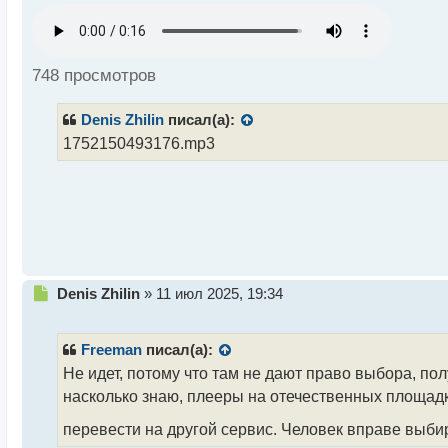
п
р
о
ч
748 просмотров
и
т
Denis Zhilin
писал(а):
а
н
1752150493176.mp3
н
ы
й
п
о
с
т
Н
Denis Zhilin
»
11 июл 2025, 19:34
е
п
р
Freeman
писал(а):
о
Не идет, потому что там не дают право выбора, по
ч
насколько знаю, плееры на отечественных площадка
и
т
перевести на другой сервис. Человек вправе выбир
а