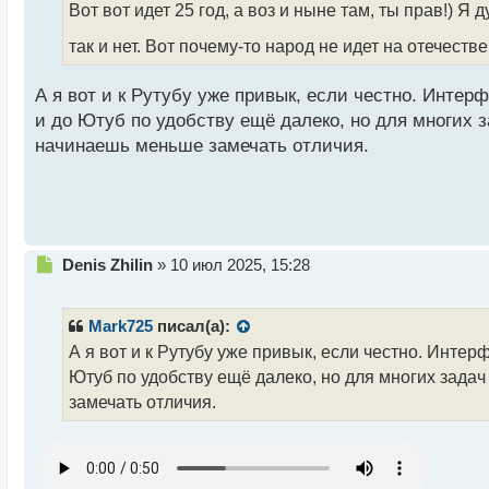
о
Вот вот идет 25 год, а воз и ныне там, ты прав!) Я
ч
и
так и нет. Вот почему-то народ не идет на отечес
т
а
А я вот и к Рутубу уже привык, если честно. Интер
н
н
и до Ютуб по удобству ещё далеко, но для многих з
ы
начинаешь меньше замечать отличия.
й
п
о
с
т
Н
Denis Zhilin
»
10 июл 2025, 15:28
е
п
р
Mark725
писал(а):
о
А я вот и к Рутубу уже привык, если честно. Интер
ч
Ютуб по удобству ещё далеко, но для многих задач
и
т
замечать отличия.
а
н
н
ы