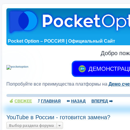
Pocket Option – РОССИЯ | Официальный Сайт
Добро пож
ДЕМОНСТРАЦ
Попробуйте все преимущества платформы на
Демо сче
🍏
СВЕЖЕЕ
⤴️
ГЛАВНАЯ
⬅️
НАЗАД
ВПЕРЕД
➡️
YouTube в России - готовится замена?
Выбор раздела форума