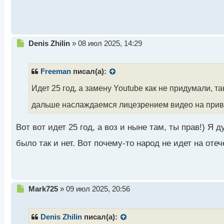
с
т
Н
Denis Zhilin
»
08 июл 2025, 14:29
е
п
р
Freeman
писал(а):
о
ч
Идет 25 год, а замену Youtube как не придумали, т
и
дальше наслаждаемся лицезрением видео на при
т
а
н
Вот вот идет 25 год, а воз и ныне там, ты прав!) Я
н
ы
было так и нет. Вот почему-то народ не идет на от
й
п
о
с
т
Н
Mark725
»
09 июл 2025, 20:56
е
п
р
Denis Zhilin
писал(а):