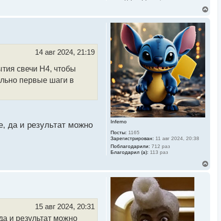
В
е
р
н
у
т
ь
14 авг 2024, 21:19
с
я
тия свечи Н4, чтобы
к
н
ально первые шаги в
а
ч
а
л
у
Inferno
, да и результат можно
Посты:
1165
Зарегистрирован:
11 авг 2024, 20:38
Поблагодарили:
712 раз
Благодарил (а):
113 раз
В
е
р
н
у
т
ь
15 авг 2024, 20:31
с
да и результат можно
я