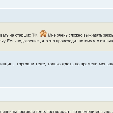
овать на старших ТФ.
Мне очень сложно выжидать закры
чу. Есть подозрение , что это происходит потому что изнач
инципы торговли теже, только ждать по времени меньше
ринципы торговли теже, только ждать по времени меньше, 