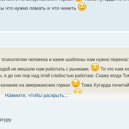
сы что нужно ломать и что чинить
т психологию человека и какие шаблоны нам нужно перенас
дой не мешали нам работать с рынками.
То что нам х
ы, я до сих пор над этой слабостью работаю. Скажу когда Т
е качание на американских горках
Тома Хугарда почитай
сы что нужно ломать и что чинить
Нажмите, чтобы раскрыть...
атуру