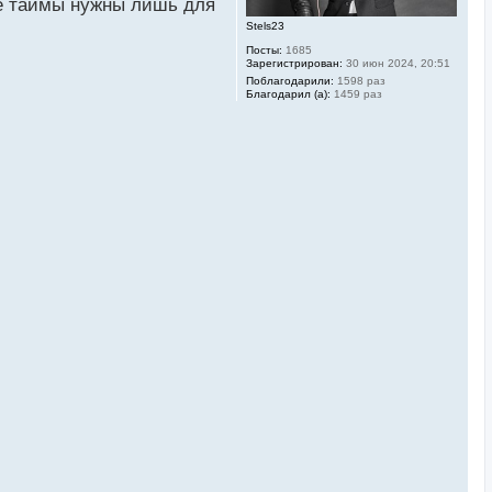
л
 таймы нужны лишь для
у
Stels23
Посты:
1685
Зарегистрирован:
30 июн 2024, 20:51
Поблагодарили:
1598 раз
Благодарил (а):
1459 раз