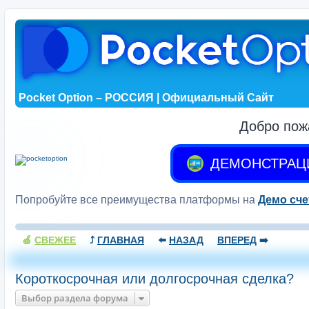
Pocket Option – РОССИЯ | Официальный Сайт
Добро пож
ДЕМОНСТРАЦ
Попробуйте все преимущества платформы на
Демо сче
🍏
СВЕЖЕЕ
⤴️
ГЛАВНАЯ
⬅️
НАЗАД
ВПЕРЕД
➡️
Короткосрочная или долгосрочная сделка?
Выбор раздела форума