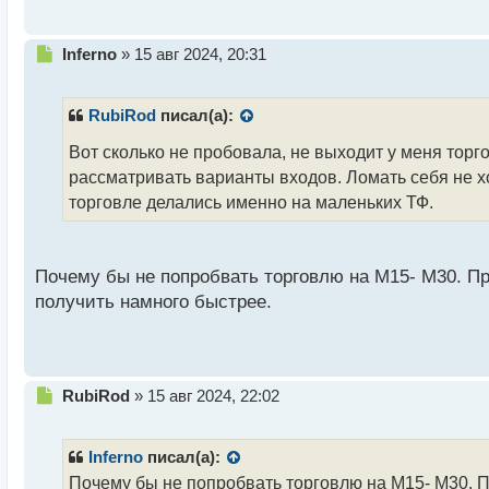
Н
Inferno
»
15 авг 2024, 20:31
е
п
р
RubiRod
писал(а):
о
ч
Вот сколько не пробовала, не выходит у меня торг
и
рассматривать варианты входов. Ломать себя не хо
т
торговле делались именно на маленьких ТФ.
а
н
н
ы
Почему бы не попробвать торговлю на М15- М30. Пр
й
получить намного быстрее.
п
о
с
т
Н
RubiRod
»
15 авг 2024, 22:02
е
п
р
Inferno
писал(а):
о
Почему бы не попробвать торговлю на М15- М30. П