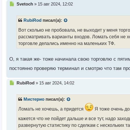
Н
Svetoch
»
15 авг 2024, 12:02
е
п
р
RubiRod
писал(а):
о
ч
Вот сколько не пробовала, не выходит у меня торг
и
рассматривать варианты входов. Ломать себя не хо
т
торговле делались именно на маленьких ТФ.
а
н
н
О, я такая же- тоже начинала свою торговлю с пят
ы
й
постоянно проверяю терминал и смотрю что там про
п
о
с
Н
RubiRod
»
15 авг 2024, 14:02
т
е
п
р
Мистерио
писал(а):
о
ч
Ломать не хочешь, а придется
Я тоже очень до
и
кажется что не пойдет дальше и все тут, надо зах
т
а
развернутую статистику по сделкам с нескольких т
н