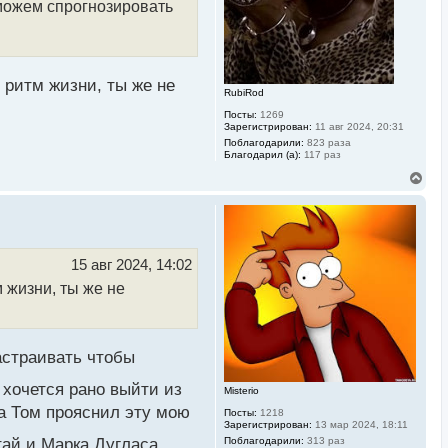
л
 можем спрогнозировать
у
й ритм жизни, ты же не
RubiRod
Посты:
1269
Зарегистрирован:
11 авг 2024, 20:31
Поблагодарили:
823 раза
Благодарил (а):
117 раз
В
е
р
н
у
т
ь
15 авг 2024, 14:02
с
м жизни, ты же не
я
к
н
а
ч
астраивать чтобы
а
л
 хочется рано выйти из
у
Misterio
да Том прояснил эту мою
Посты:
1218
Зарегистрирован:
13 мар 2024, 18:11
ай и Марка Дугласа,
Поблагодарили:
313 раз