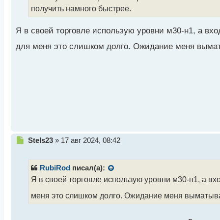
ч
получить намного быстрее.
и
т
а
Я в своей торговле использую уровни м30-н1, а вход
н
н
для меня это слишком долго. Ожидание меня выма
ы
й
п
о
с
т
Н
Stels23
»
17 авг 2024, 08:42
е
п
р
RubiRod
писал(а):
о
Я в своей торговле использую уровни м30-н1, а вхо
ч
и
меня это слишком долго. Ожидание меня выматыв
т
а
н