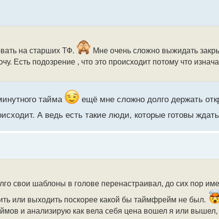
овать на старших ТФ.
Мне очень сложно выжидать закры
чу. Есть подозрение , что это происходит потому что изнач
иминутного тайма
ещё мне сложно долго держать от
исходит. А ведь есть такие люди, которые готовы ждат
лго свои шаблоны в голове перенастраивал, до сих пор име
одить или выходить поскорее какой бы таймфрейм не был.
аймов и анализирую как вела себя цена вошел я или вышел,