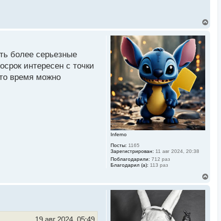
В
е
р
н
у
ать более серьезные
т
ь
осрок интересен с точки
с
это время можно
я
к
н
а
ч
а
л
у
Inferno
Посты:
1165
Зарегистрирован:
11 авг 2024, 20:38
Поблагодарили:
712 раз
Благодарил (а):
113 раз
В
е
р
н
у
т
ь
19 авг 2024, 05:49