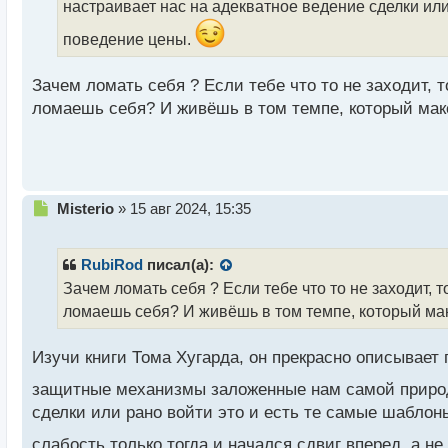
настраивает нас на адекватное ведение сделки ил
н
ы
поведение цены.
й
п
Зачем ломать себя ? Если тебе что то не заходит, т
о
с
ломаешь себя? И живёшь в том темпе, который мак
т
Н
Misterio
»
15 авг 2024, 15:35
е
п
р
RubiRod
писал(а):
о
Зачем ломать себя ? Если тебе что то не заходит, т
ч
ломаешь себя? И живёшь в том темпе, который ма
и
т
а
Изучи книги Тома Хугарда, он прекрасно описывает
н
н
защитные механизмы заложенные нам самой приро
ы
сделки или рано войти это и есть те самые шаблон
й
п
слабость только тогда и начался сдвиг вперед, а н