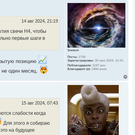
14 авг 2024, 21:19
тия свечи Н4, чтобы
ально первые шаги в
Svetoch
Посты:
1730
крытую позицию
Зарегистрирован:
30 июн 2024, 21:01
Поблагодарили:
1197 раз
Благодарил (а):
1894 раза
ь не один месяц.
В
е
р
н
у
т
ь
15 авг 2024, 07:43
с
я
ются слабости когда
к
н
Для этого я собираю
а
ч
 это на будущее
а