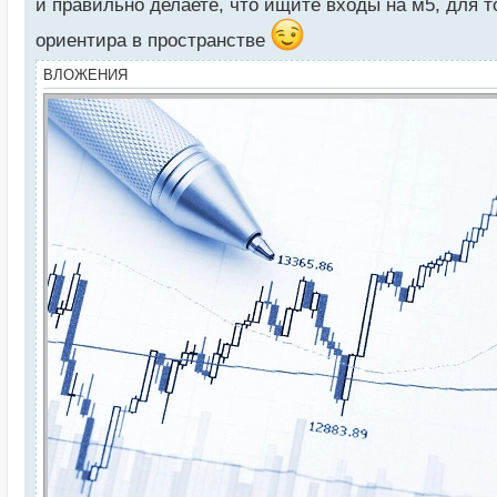
и правильно делаете, что ищите входы на м5, для т
н
ы
ориентира в пространстве
й
ВЛОЖЕНИЯ
п
о
с
т