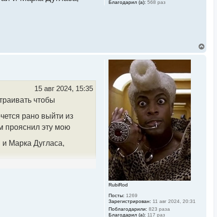
Благодарил (а):
568 раз
В
е
р
н
у
т
ь
15 авг 2024, 15:35
с
траивать чтобы
я
к
н
очется рано выйти из
а
ом прояснил эту мою
ч
а
л
 и Марка Дугласа,
у
RubiRod
Посты:
1269
Зарегистрирован:
11 авг 2024, 20:31
Поблагодарили:
823 раза
Благодарил (а):
117 раз