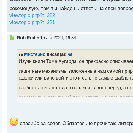
о
рекомендую, там ты найдешь ответы на свои вопро
с
т
viewtopic.php?t=222
viewtopic.php?t=221
Н
RubiRod
»
15 авг 2024, 16:34
е
п
р
Мистерио
писал(а):
о
Изучи книги Тома Хугарда, он прекрасно описывае
ч
и
защитные механизмы заложенные нам самой приро
т
сделки или рано войти это и есть те самые шаблон
а
н
слабость только тогда и начался сдвиг вперед, а н
н
ы
рекомендую, там ты найдешь ответы на свои вопро
й
viewtopic.php?t=222
п
viewtopic.php?t=221
о
с
т
спасибо за совет. Обязательно прочитаю литер