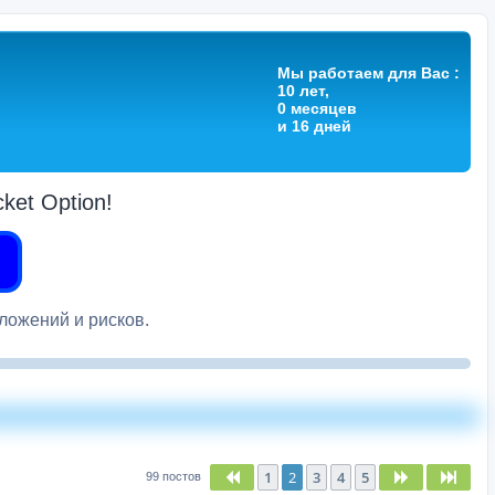
Мы работаем для Вас :
10 лет,
0 месяцев
и 16 дней
et Option!
вложений и рисков.
1
2
3
4
5
Пред.
След.
След
99 постов