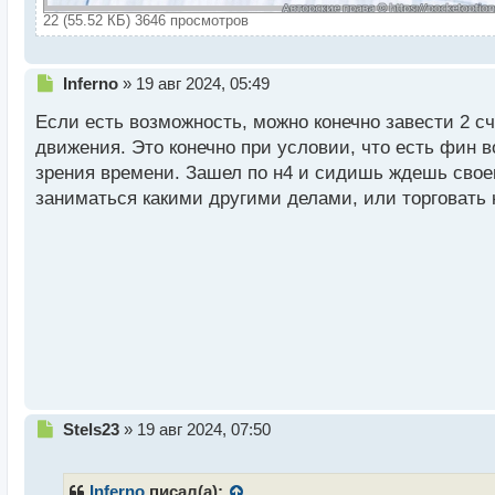
22 (55.52 КБ) 3646 просмотров
Н
Inferno
»
19 авг 2024, 05:49
е
Если есть возможность, можно конечно завести 2 сч
п
р
движения. Это конечно при условии, что есть фин в
о
зрения времени. Зашел по н4 и сидишь ждешь своег
ч
заниматься какими другими делами, или торговать н
и
т
а
н
н
ы
й
п
о
с
т
Н
Stels23
»
19 авг 2024, 07:50
е
п
р
Inferno
писал(а):