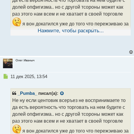
ы
долей опфигизма.. но с другой тсороны может как
й
раз этого нам всем и не хватает в своей торговле
п
о
я вон докатился уже до того что пережэиваю за
с
т
демо сделки хотя такого раньше вобще не
Нажмите, чтобы раскрыть...
припомню
Олег Иваныч
Н
11 дек 2025, 13:54
е
п
р
_Pumba_
писал(а):
о
Не ну если центовик всеръез не воспринимаете то
ч
да есть вероятность что торговать на нем будите с
и
т
долей опфигизма.. но с другой тсороны может как
а
раз этого нам всем и не хватает в своей торговле
н
н
я вон докатился уже до того что пережэиваю за