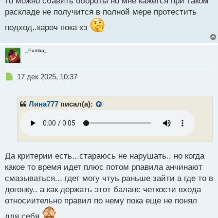
то можно сбавить обороты но мне кажется при таком
о
раскладе не получится в полной мере протестить
с
т
подход..кароч пока хз
_Pumba_
Н
17 дек 2025, 10:37
е
п
р
Лина777
писал(а):
о
ч
и
т
а
н
Да критерии есть...стараюсь не нарушать.. но когда
н
какое то время идет плюс потом рпавила анчинают
ы
смазываться... гдет могу чтуь раньше зайти а где то в
й
догонку.. а как держать этот баланс четкости входа
п
о
относиительно правил по нему пока еще не понял
с
для себя
т