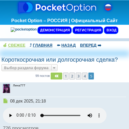
Pocket Option – РОССИЯ | Официальный Сайт
ДЕМОНСТРАЦИЯ
РЕГИСТРАЦИЯ
ВХОД
🍏
СВЕЖЕЕ
⤴️
ГЛАВНАЯ
⬅️
НАЗАД
ВПЕРЕД
➡️
Короткосрочная или долгосрочная сделка?
Выбор раздела форума
1
2
3
4
5
Пред.
99 постов
Лина777
Н
08 дек 2025, 21:18
е
п
р
о
ч
726 просмотров