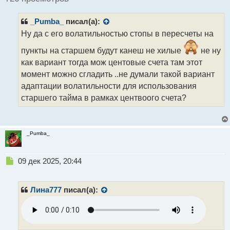
и
т
_Pumba_
писал(а):
а
н
Ну да с его волатильностью стопы в пересчеты на
н
пункты на старшем будут канеш не хилые
не ну
ы
й
как вариант тогда мож центовые счета там этот
п
момент можно сгладить ..не думали такой вариант
о
адаптации волатильности для использования
с
т
старшего тайма в рамках центвоого счета?
_Pumba_
Н
09 дек 2025, 20:44
е
п
р
Лина777
писал(а):
о
ч
и
т