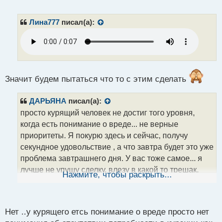
е
п
р
Лина777
писал(а):
о
ч
и
т
а
н
Значит будем пытаться что то с этим сделать
н
ы
й
ДАРЬЯНА
писал(а):
п
просто курящий человек не достиг того уровня,
о
когда есть понимание о вреде... не верные
с
приоритеты. Я покурю здесь и сейчас, получу
т
секундное удовольствие , а что завтра будет это уже
проблема завтрашнего дня. У вас тоже самое... я
лучше не упущу сделку, влезу в какой то трешак,
Нажмите, чтобы раскрыть...
потом буду мучаться от того, что что то пошло не
так... а когда разрулите, мысль пояивтся о том, что
ну раз сегодня разрулили, значит и завтра
Нет ..у курящего етсь понимание о вреде просто нет
получится... приоритетность нарушается, и