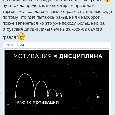
н
ну а так да вроде как по некоторым правилам
ы
й
торговым.. правда они ненмого размыты видимо судя
п
по тому что гдет пытаюсь раньше или наоборот
о
позже запереться но это уже походу больше из за
с
отсутсвия дисциплины чем из за косяков самого
т
грааля
ВЛОЖЕНИЯ