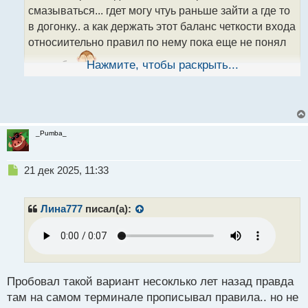
ы
смазываться... гдет могу чтуь раньше зайти а где то
й
в догонку.. а как держать этот баланс четкости входа
п
о
относиительно правил по нему пока еще не понял
с
т
для себя
Нажмите, чтобы раскрыть...
_Pumba_
Н
21 дек 2025, 11:33
е
п
р
Лина777
писал(а):
о
ч
и
т
а
н
Пробовал такой вариант несоклько лет назад правда
н
там на самом терминале прописывал правила.. но не
ы