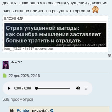
делать..знаю одно что опасения упущения движения
с
т
очень сильно влияют на результат торговли
ВЛОЖЕНИЯ
fom_ (43.27 КБ) 617 просмотров
Лина777
Н
22 дек 2025, 22:16
е
п
р
о
ч
639 просмотров
и
т
_Pumba_
писал(а):
а