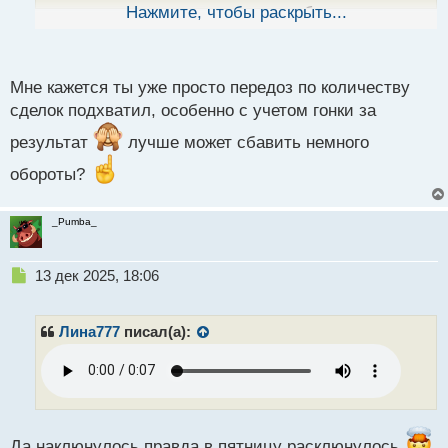
ы
демо сделки хотя такого раньше вобще не
Нажмите, чтобы раскрыть...
й
п
припомню
о
с
Мне кажется ты уже просто передоз по количеству
т
сделок подхватил, особенно с учетом гонки за
результат
лучше может сбавить немного
обороты?
_Pumba_
Н
13 дек 2025, 18:06
е
п
р
Лина777
писал(а):
о
ч
и
т
а
н
Да наклюнулось правда в пятницу расклюнулось