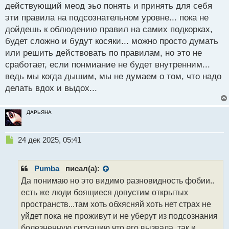
н
действующий меод эьо понять и принять для себя
ы
эти правила на подсознательном уровне... пока не
й
дойдешь к облюдению правил на самих подкорках,
п
о
будет сложно и будут косяки... можно просто думать
с
или решить действовать по правилам, но это не
т
сработает, если понмиание не будет внутренним...
ведь мы когда дышим, мы не думаем о том, что надо
делать вдох и выдох...
ДАРЬЯНА
Н
24 дек 2025, 05:41
е
п
р
_Pumba_
писал(а):
о
Да понимаю но это видимо разновидность фобии..
ч
есть же люди боящиеся допустим открытых
и
т
пространств...там хоть обхясняй хоть нет страх не
а
уйдет пока не проживут и не уберут из подсознания
н
болезненную ситуацию что его вызвала..так и