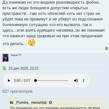
н
Да понимаю но это видимо разновидность фобии..
н
есть же люди боящиеся допустим открытых
ы
пространств...там хоть обхясняй хоть нет страх не
й
уйдет пока не проживут и не уберут из подсознания
п
о
болезненную ситуацию что его вызвала..так и
с
здесь...или взять курящего человека..он же понимает
т
что наносит вред здоровью но при этом продолжает
это делать...
Лина777
Н
23 дек 2025, 22:21
е
п
р
о
ч
627 просмотров
и
т
_Pumba_
писал(а):
а
н
Да понимаю но это видимо разновидность фобии..