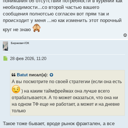
понимания об отсутствии потребности в курении как
результат не стабильный или плохой
необходимости...со второй частью вашего
сообщения полнотсью согласен вот прям так и
происходит у меня ...но как изменить этот порочный
круг не знаю
Биржевич'ОК
Н
28 фев 2026, 11:20
е
п
р
Batut
писал(а):
о
А вы посмотрите по своей стратегии (если она есть
ч
и
) на каким таймфреймах она лучше всего
т
отрабатывается. А то может оказаться, что она ни
а
на одном ТФ еще не работает, а может и на дневке
н
н
только
ы
й
Такое тоже бывает, вроде рынок фрактален, а все
п