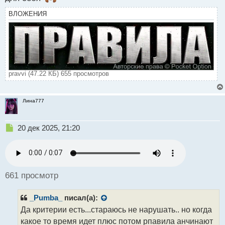
ВЛОЖЕНИЯ
pravvi (47.22 КБ) 655 просмотров
Лина777
Н
20 дек 2025, 21:20
е
п
р
о
ч
661 просмотр
и
т
_Pumba_
писал(а):
а
н
Да критерии есть...стараюсь не нарушать.. но когда
н
какое то время идет плюс потом рпавила анчинают