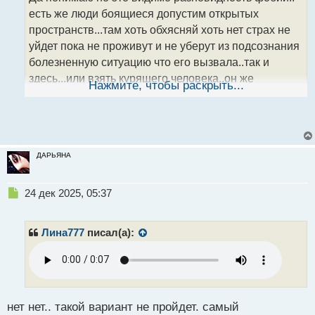
н
есть же люди боящиеся допустим открытых
ы
пространств...там хоть обхясняй хоть нет страх не
й
уйдет пока не проживут и не уберут из подсознания
п
о
болезненную ситуацию что его вызвала..так и
с
здесь...или взять курящего человека..он же
т
Нажмите, чтобы раскрыть...
понимает что наносит вред здоровью но при этом
продолжает это делать...
ДАРЬЯНА
Н
24 дек 2025, 05:37
е
п
р
Лина777
писал(а):
о
ч
и
т
а
н
нет нет.. такой вариант не пройдет. самый