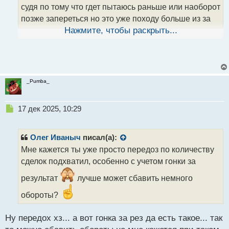
п
судя по тому что гдет пытаюсь раньше или наоборот
о
позже запереться но это уже походу больше из за
с
т
отсутсвия дисциплины чем из за косяков самого
Нажмите, чтобы раскрыть...
грааля
_Pumba_
Н
17 дек 2025, 10:29
е
п
р
Олег Иваныч
писал(а):
о
Мне кажется ты уже просто передоз по количеству
ч
сделок подхватил, особенно с учетом гонки за
и
т
результат
лучше может сбавить немного
а
н
обороты?
н
ы
Ну передох хз... а вот гонка за рез да есть такое... так
й
п