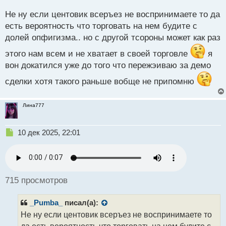
а
н
Не ну если центовик всеръез не воспринимаете то да
н
есть вероятность что торговать на нем будите с
ы
долей опфигизма.. но с другой тсороны может как раз
й
п
этого нам всем и не хватает в своей торговле
я
о
вон докатился уже до того что пережэиваю за демо
с
т
сделки хотя такого раньше вобще не припомню
Лина777
Н
10 дек 2025, 22:01
е
п
р
о
ч
715 просмотров
и
т
_Pumba_
писал(а):
а
н
Не ну если центовик всеръез не воспринимаете то
н
да есть вероятность что торговать на нем будите с