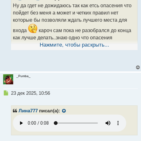
н
Ну да гдет не дожидаюсь так как етсь опасения что
н
пойдет без меня а может и четких правил нет
ы
которые бы позволяли ждать лучшего места для
й
п
входа
кароч сам пока не разобрался до конца
о
как лучше делать..знаю одно что опасения
с
т
упущения движения очень сильно влияют на
Нажмите, чтобы раскрыть...
результат торговли
_Pumba_
Н
23 дек 2025, 10:56
е
п
р
Лина777
писал(а):
о
ч
и
т
а