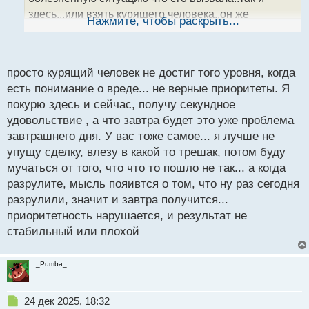
н
здесь...или взять курящего человека..он же
ы
Нажмите, чтобы раскрыть...
й
понимает что наносит вред здоровью но при этом
п
продолжает это делать...
о
с
просто курящий человек не достиг того уровня, когда
т
есть понимание о вреде... не верные приоритеты. Я
покурю здесь и сейчас, получу секундное
удовольствие , а что завтра будет это уже проблема
завтрашнего дня. У вас тоже самое... я лучше не
упущу сделку, влезу в какой то трешак, потом буду
мучаться от того, что что то пошло не так... а когда
разрулите, мысль пояивтся о том, что ну раз сегодня
разрулили, значит и завтра получится...
приоритетность нарушается, и результат не
стабильный или плохой
_Pumba_
Н
24 дек 2025, 18:32