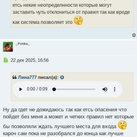
о
етсь некие неопределнности которые могут
с
заставить чуть отклониться от правил так как вроде
т
как система позволяет это
_Pumba_
Н
22 дек 2025, 16:56
е
п
р
Лина777
писал(а):
о
ч
и
т
а
н
Ну да гдет не дожидаюсь так как етсь опасения что
н
пойдет без меня а может и четких правил нет которые
ы
й
бы позволяли ждать лучшего места для входа
п
кароч сам пока не разобрался до конца как лучше
о