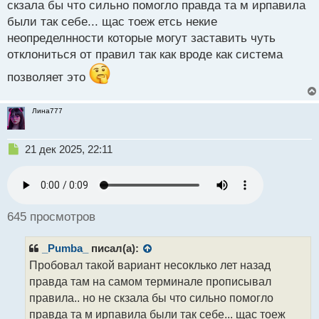
скзала бы что сильно помогло правда та м ирпавила
й
были так себе... щас тоеж етсь некие
п
о
неопределнности которые могут заставить чуть
с
отклониться от правил так как вроде как система
т
позволяет это
Лина777
Н
21 дек 2025, 22:11
е
п
р
о
ч
645 просмотров
и
т
_Pumba_
писал(а):
а
н
Пробовал такой вариант несоклько лет назад
н
правда там на самом терминале прописывал
ы
правила.. но не скзала бы что сильно помогло
й
правда та м ирпавила были так себе... щас тоеж
п