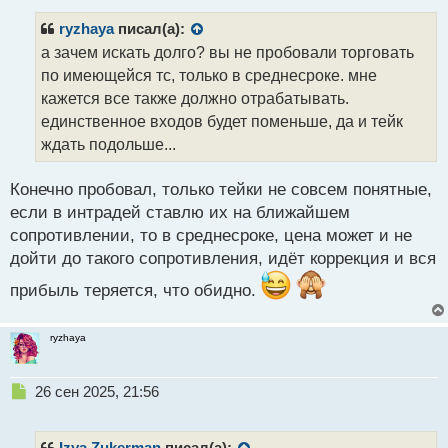
п
р
ryzhaya
писал(а):
о
а зачем искать долго? вы не пробовали торговать
ч
по имеющейся тс, только в среднесроке. мне
и
т
кажется все также должно отрабатывать.
а
единственное входов будет поменьше, да и тейк
н
ждать подольше...
н
ы
й
Конечно пробовал, только тейки не совсем понятные,
п
если в интрадей ставлю их на ближайшем
о
сопротивлении, то в среднесроке, цена может и не
с
дойти до такого сопротивления, идёт коррекция и вся
т
прибыль теряется, что обидно.
ryzhaya
Н
26 сен 2025, 21:56
е
п
р