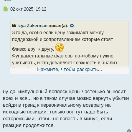
Н
02 окт 2025, 19:12
е
п
р
Izya Zukerman
писал(а):
о
Это да, особо если цену зажимают между
ч
поддержкой и сопротивлением которые стоят
и
т
близко друг к другу.
а
Фундаментальные факторы по-любому нужно
н
н
учитывать, и это добавляет сложности в анализ.
ы
Часто бывают временные негативные новости из
Нажмите, чтобы раскрыть...
й
за которых выбивает по стопу, очень глубокие
п
о
коррекции,
но потом цена движется в основном
с
ну да. импульсный всплеск цены частенько выносит
направлении.
т
всех и вся... но в таком случае можно вернуть убытки
войдя в тренд к первоначальному возврату на
исходные позиции. только вот тут надо быть
осторожными, чтобы не попасть в минус, если
реакция продолжится.