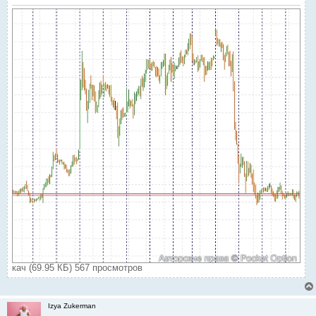
кач (69.95 КБ) 567 просмотров
Izya Zukerman