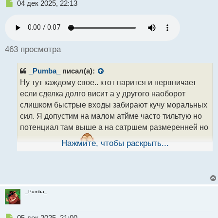
Н
04 дек 2025, 22:13
е
п
р
о
ч
463 просмотра
и
т
_Pumba_
писал(а):
а
н
Ну тут каждому свое.. ктот парится и нервничает
н
если сделка долго висит а у другого наоборот
ы
слишком быстрые входы забирают кучу моральных
й
сил. Я допустим на малом атйме часто тильтую но
п
о
потенциал там выше а на сатршем размеренней но
с
т
все как то долго
Нажмите, чтобы раскрыть...
кароч решил что нужно иметь в
арсенале торговые подходы как для мелкого тайма
так и для большого
_Pumba_
Н
05 дек 2025, 21:00