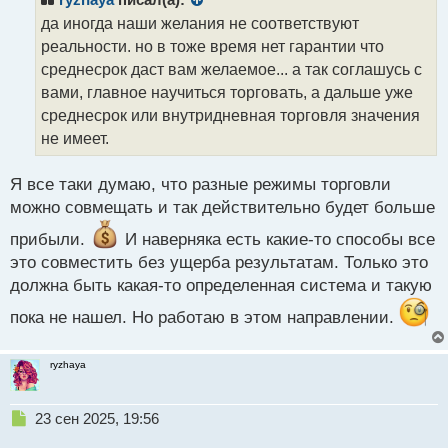
ryzhaya
писал(а):
о
да иногда наши желания не соответствуют
ч
реальности. но в тоже время нет гарантии что
и
т
среднесрок даст вам желаемое... а так соглашусь с
а
вами, главное научиться торговать, а дальше уже
н
среднесрок или внутридневная торговля значения
н
не имеет.
ы
й
п
Я все таки думаю, что разные режимы торговли
о
можно совмещать и так действительно будет больше
с
т
прибыли.
И наверняка есть какие-то способы все
это совместить без ущерба результатам. Только это
должна быть какая-то определенная система и такую
пока не нашел. Но работаю в этом направлении.
ryzhaya
Н
23 сен 2025, 19:56
е