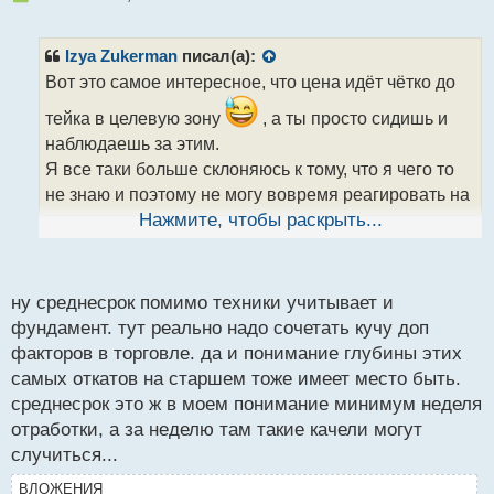
е
п
р
Izya Zukerman
писал(а):
о
Вот это самое интересное, что цена идёт чётко до
ч
и
тейка в целевую зону
, а ты просто сидишь и
т
наблюдаешь за этим.
а
Я все таки больше склоняюсь к тому, что я чего то
н
н
не знаю и поэтому не могу вовремя реагировать на
ы
рыночные изменения и правильно выставлять
Нажмите, чтобы раскрыть...
й
п
тейки.
о
с
ну среднесрок помимо техники учитывает и
т
фундамент. тут реально надо сочетать кучу доп
факторов в торговле. да и понимание глубины этих
самых откатов на старшем тоже имеет место быть.
среднесрок это ж в моем понимание минимум неделя
отработки, а за неделю там такие качели могут
случиться...
ВЛОЖЕНИЯ