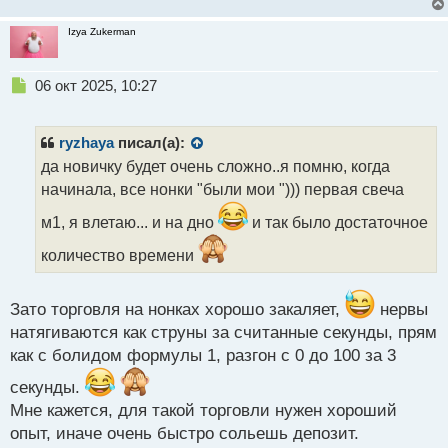
Izya Zukerman
Н
06 окт 2025, 10:27
е
п
р
ryzhaya
писал(а):
о
да новичку будет очень сложно..я помню, когда
ч
начинала, все нонки "были мои "))) первая свеча
и
т
м1, я влетаю... и на дно
и так было достаточное
а
н
количество времени
н
ы
й
Зато торговля на нонках хорошо закаляет,
нервы
п
натягиваются как струны за считанные секунды, прям
о
как с болидом формулы 1, разгон с 0 до 100 за 3
с
т
секунды.
Мне кажется, для такой торговли нужен хороший
опыт, иначе очень быстро сольешь депозит.