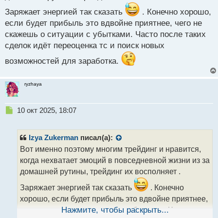
т
Заряжает энергией так сказать
. Конечно хорошо,
если будет прибыль это вдвойне приятнее, чего не
скажешь о ситуации с убытками. Часто после таких
сделок идёт переоценка тс и поиск новых
возможностей для заработка.
ryzhaya
Н
10 окт 2025, 18:07
е
п
р
Izya Zukerman
писал(а):
о
Вот именно поэтому многим трейдинг и нравится,
ч
когда нехватает эмоций в повседневной жизни из за
и
т
домашней рутины, трейдинг их восполняет .
а
Заряжает энергией так сказать
. Конечно
н
н
хорошо, если будет прибыль это вдвойне приятнее,
ы
чего не скажешь о ситуации с убытками. Часто
Нажмите, чтобы раскрыть...
й