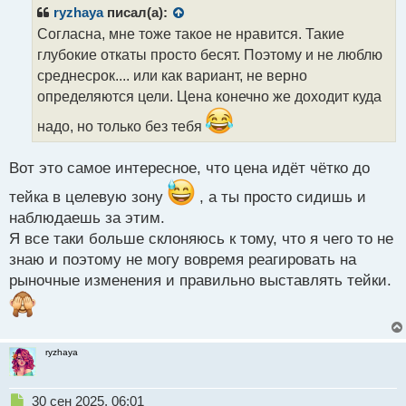
р
ryzhaya
писал(а):
о
Согласна, мне тоже такое не нравится. Такие
ч
глубокие откаты просто бесят. Поэтому и не люблю
и
т
среднесрок.... или как вариант, не верно
а
определяются цели. Цена конечно же доходит куда
н
н
надо, но только без тебя
ы
й
Вот это самое интересное, что цена идёт чётко до
п
о
тейка в целевую зону
, а ты просто сидишь и
с
наблюдаешь за этим.
т
Я все таки больше склоняюсь к тому, что я чего то не
знаю и поэтому не могу вовремя реагировать на
рыночные изменения и правильно выставлять тейки.
ryzhaya
Н
30 сен 2025, 06:01