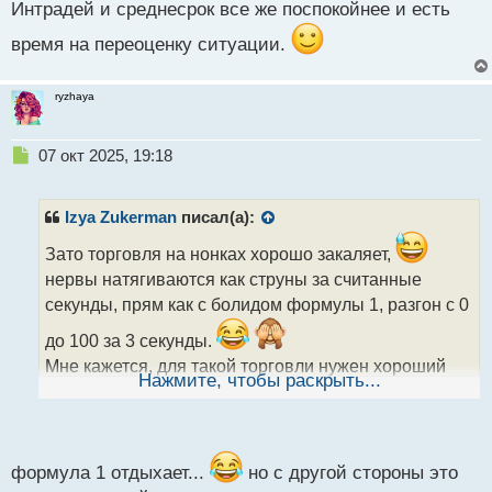
Интрадей и среднесрок все же поспокойнее и есть
время на переоценку ситуации.
ryzhaya
Н
07 окт 2025, 19:18
е
п
р
Izya Zukerman
писал(а):
о
ч
Зато торговля на нонках хорошо закаляет,
и
нервы натягиваются как струны за считанные
т
секунды, прям как с болидом формулы 1, разгон с 0
а
н
до 100 за 3 секунды.
н
Мне кажется, для такой торговли нужен хороший
ы
Нажмите, чтобы раскрыть...
опыт, иначе очень быстро сольешь депозит.
й
п
Интрадей и среднесрок все же поспокойнее и есть
о
с
время на переоценку ситуации.
т
формула 1 отдыхает...
но с другой стороны это