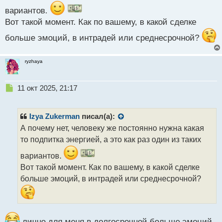
п
вариантов.
о
Вот такой момент. Как по вашему, в какой сделке
с
т
больше эмоций, в интрадей или среднесрочной?
ryzhaya
Н
11 окт 2025, 21:17
е
п
р
Izya Zukerman
писал(а):
о
А почему нет, человеку же постоянно нужна какая
ч
то подпитка энергией, а это как раз один из таких
и
т
вариантов.
а
Вот такой момент. Как по вашему, в какой сделке
н
н
больше эмоций, в интрадей или среднесрочной?
ы
й
п
о
лично для меня в долгосрочной больше эмоций,
с