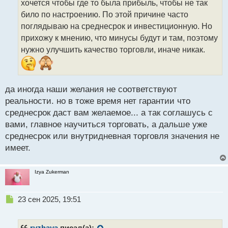
хочется чтобы где то была прибыль, чтобы не так
и
т
било по настроению. По этой причине часто
а
поглядываю на среднесрок и инвестиционную. Но
н
прихожу к мнению, что минусы будут и там, поэтому
н
нужно улучшить качество торговли, иначе никак.
ы
й
п
о
с
да иногда наши желания не соответствуют
т
реальности. но в тоже время нет гарантии что
среднесрок даст вам желаемое... а так соглашусь с
вами, главное научиться торговать, а дальше уже
среднесрок или внутридневная торговля значения не
имеет.
Izya Zukerman
Н
23 сен 2025, 19:51
е
п
р