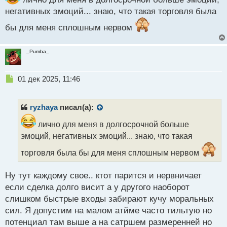
т
негативных эмоций... знаю, что такая торговля была
бы для меня сплошным нервом
_Pumba_
Н
01 дек 2025, 11:46
е
п
р
ryzhaya
писал(а):
о
ч
лично для меня в долгосрочной больше
и
эмоций, негативных эмоций... знаю, что такая
т
а
торговля была бы для меня сплошным нервом
н
н
Ну тут каждому свое.. ктот парится и нервничает
ы
если сделка долго висит а у другого наоборот
й
п
слишком быстрые входы забирают кучу моральных
о
сил. Я допустим на малом атйме часто тильтую но
с
потенциал там выше а на сатршем размеренней но
т