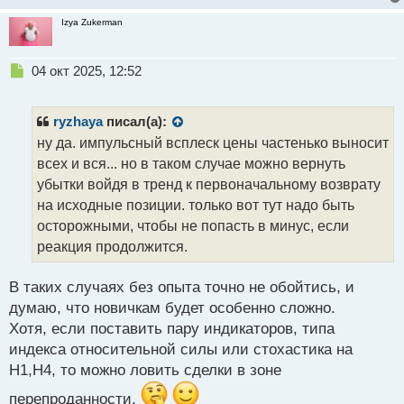
Izya Zukerman
Н
04 окт 2025, 12:52
е
п
р
ryzhaya
писал(а):
о
ну да. импульсный всплеск цены частенько выносит
ч
всех и вся... но в таком случае можно вернуть
и
т
убытки войдя в тренд к первоначальному возврату
а
на исходные позиции. только вот тут надо быть
н
осторожными, чтобы не попасть в минус, если
н
реакция продолжится.
ы
й
п
В таких случаях без опыта точно не обойтись, и
о
думаю, что новичкам будет особенно сложно.
с
Хотя, если поставить пару индикаторов, типа
т
индекса относительной силы или стохастика на
Н1,Н4, то можно ловить сделки в зоне
перепроданности.