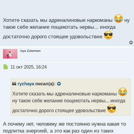
после таких сделок идёт переоценка тс и поиск
п
о
новых возможностей для заработка.
с
т
Хотите сказать мы адреналиновые наркоманы
ну
такое себе желание пощекотать нервы... иногда
достаточно дорого стоящее удовольствие
Izya Zukerman
Н
11 окт 2025, 16:24
е
п
р
ryzhaya
писал(а):
о
ч
Хотите сказать мы адреналиновые наркоманы
и
ну такое себе желание пощекотать нервы... иногда
т
а
достаточно дорого стоящее удовольствие
н
н
А почему нет, человеку же постоянно нужна какая то
ы
подпитка энергией, а это как раз один из таких
й