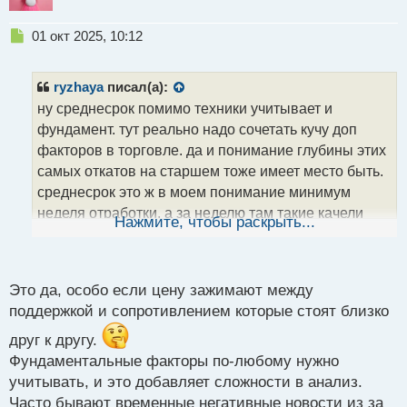
Н
01 окт 2025, 10:12
е
п
р
ryzhaya
писал(а):
о
ну среднесрок помимо техники учитывает и
ч
фундамент. тут реально надо сочетать кучу доп
и
т
факторов в торговле. да и понимание глубины этих
а
самых откатов на старшем тоже имеет место быть.
н
среднесрок это ж в моем понимание минимум
н
неделя отработки, а за неделю там такие качели
ы
Нажмите, чтобы раскрыть...
й
могут случиться...
п
о
с
Это да, особо если цену зажимают между
т
поддержкой и сопротивлением которые стоят близко
друг к другу.
Фундаментальные факторы по-любому нужно
учитывать, и это добавляет сложности в анализ.
Часто бывают временные негативные новости из за