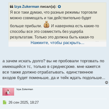
п
р
Izya Zukerman
писал(а):
о
Я все таки думаю, что разные режимы торговли
ч
можно совмещать и так действительно будет
и
т
больше прибыли.
И наверняка есть какие-то
а
способы все это совместить без ущерба
н
н
результатам. Только это должна быть какая-то
ы
определенная система и такую пока не нашел. Но
Нажмите, чтобы раскрыть...
й
п
работаю в этом направлении.
о
с
а зачем искать долго? вы не пробовали торговать по
т
имеющейся тс, только в среднесроке. мне кажется
все также должно отрабатывать. единственное
входов будет поменьше, да и тейк ждать подольше...
Izya Zukerman
Н
26 сен 2025, 18:27
е