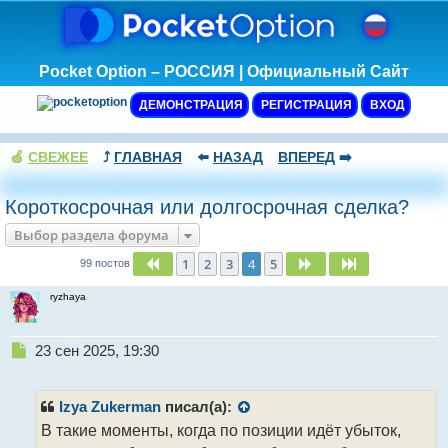
Pocket Option – РОССИЯ | Официальный Сайт
ДЕМОНСТРАЦИЯ
РЕГИСТРАЦИЯ
ВХОД
🍏
СВЕЖЕЕ
⤴️
ГЛАВНАЯ
⬅️
НАЗАД
ВПЕРЕД
➡️
Короткосрочная или долгосрочная сделка?
Выбор раздела форума
1
2
3
4
5
Пред.
След.
След.
99 постов
ryzhaya
Н
23 сен 2025, 19:30
е
п
р
Izya Zukerman
писал(а):
о
В такие моменты, когда по позиции идёт убыток,
ч