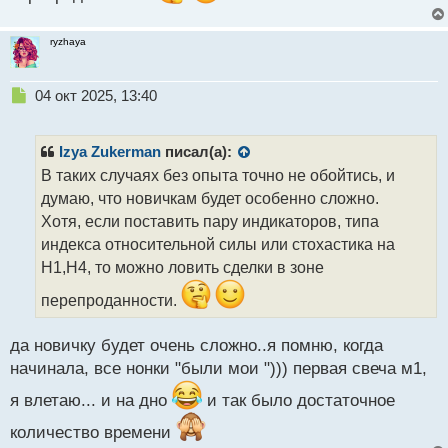
ryzhaya
Н
04 окт 2025, 13:40
е
п
р
Izya Zukerman
писал(а):
о
В таких случаях без опыта точно не обойтись, и
ч
думаю, что новичкам будет особенно сложно.
и
т
Хотя, если поставить пару индикаторов, типа
а
индекса относительной силы или стохастика на
н
Н1,Н4, то можно ловить сделки в зоне
н
ы
перепроданности.
й
п
да новичку будет очень сложно..я помню, когда
о
с
начинала, все нонки "были мои "))) первая свеча м1,
т
я влетаю... и на дно
и так было достаточное
количество времени