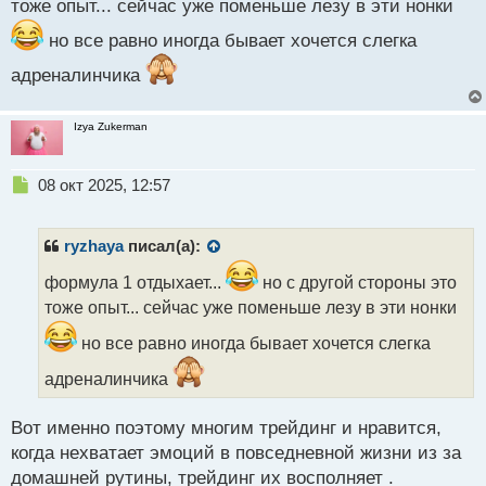
тоже опыт... сейчас уже поменьше лезу в эти нонки
но все равно иногда бывает хочется слегка
адреналинчика
Izya Zukerman
Н
08 окт 2025, 12:57
е
п
р
ryzhaya
писал(а):
о
ч
формула 1 отдыхает...
но с другой стороны это
и
тоже опыт... сейчас уже поменьше лезу в эти нонки
т
а
но все равно иногда бывает хочется слегка
н
адреналинчика
н
ы
й
Вот именно поэтому многим трейдинг и нравится,
п
когда нехватает эмоций в повседневной жизни из за
о
с
домашней рутины, трейдинг их восполняет .