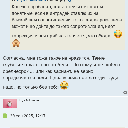
Izya Zukerman
писал(а):
о
Конечно пробовал, только тейки не совсем
ч
понятные, если в интрадей ставлю их на
и
т
ближайшем сопротивлении, то в среднесроке, цена
а
может и не дойти до такого сопротивления, идёт
н
н
коррекция и вся прибыль теряется, что обидно.
ы
й
п
о
Согласна, мне тоже такое не нравится. Такие
с
глубокие откаты просто бесят. Поэтому и не люблю
т
среднесрок.... или как вариант, не верно
определяются цели. Цена конечно же доходит куда
надо, но только без тебя
Izya Zukerman
Н
29 сен 2025, 12:17
е
п