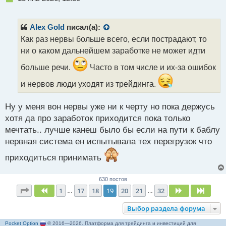
е
п
р
Alex Gold
писал(а):
о
Как раз нервы больше всего, если пострадают, то
ч
ни о каком дальнейшем заработке не может идти
и
т
больше речи.
Часто в том числе и их-за ошибок
а
н
и нервов люди уходят из трейдинга.
н
ы
Ну у меня вон нервы уже ни к черту но пока держусь
й
п
хотя да про заработок приходится пока только
о
мечтать.. лучше канеш было бы если на пути к баблу
с
нервная система ен испытывала тех перегрузок что
т
приходиться принимать
630 постов
Страница
19
из
32
1
17
18
19
20
21
32
Пред.
След.
След.
…
…
Выбор раздела форума
Pocket Option
© 2016—2026. Платформа для трейдинга и инвестиций для