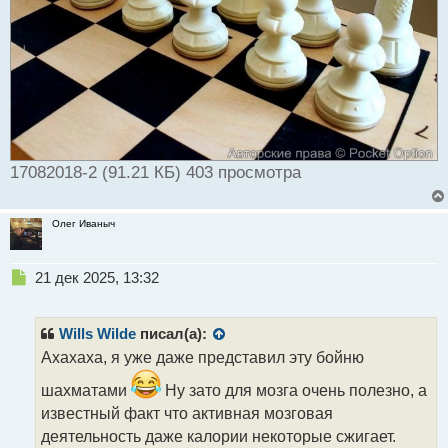
17082018-2 (91.21 КБ) 403 просмотра
Олег Иваныч
Н
21 дек 2025, 13:32
е
п
р
Wills Wilde
писал(а):
о
Ахахаха, я уже даже представил эту бойню
ч
и
шахматами
Ну зато для мозга очень полезно, а
т
известный факт что активная мозговая
а
деятельность даже калории некоторые сжигает.
н