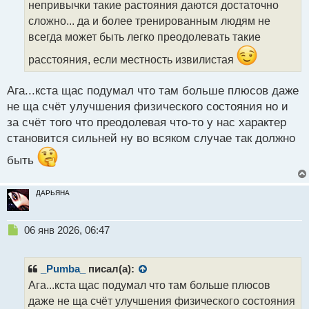
непривычки такие растояния даются достаточно
и
т
сложно... да и более тренированным людям не
а
всегда может быть легко преодолевать такие
н
н
расстояния, если местность извилистая
ы
й
Ага...кста щас подумал что там больше плюсов даже
п
не ща счёт улучшения физического состояния но и
о
с
за счёт того что преодолевая что-то у нас характер
т
становится сильней ну во всяком случае так должно
быть
ДАРЬЯНА
Н
06 янв 2026, 06:47
е
п
р
_Pumba_
писал(а):
о
Ага...кста щас подумал что там больше плюсов
ч
даже не ща счёт улучшения физического состояния
и