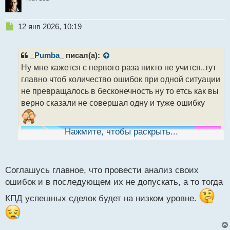
Н
12 янв 2026, 10:19
е
п
р
_Pumba_
писал(а):
о
Ну мне кажется с первого раза никто не учится..тут
ч
главно чтоб количество ошибок при одной ситуации
и
т
не превращалось в бесконечность ну то етсь как вы
а
верно сказали не совершал одну и туже ошибку
н
н
ы
Нажмите, чтобы раскрыть...
й
п
о
с
Соглашусь главное, что провести анализ своих
т
ошибок и в последующем их не допускать, а то тогда
КПД успешных сделок будет на низком уровне.