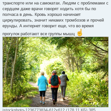
транспорте или на самокатах. Людям с проблемами с
и
т
сердцем даже врачи говорят ходить хотя бы по
а
полчаса в день. Кровь хорошо начинает
н
циркулировать, значит никаких тромбозов и прочей
н
ерунды. А интернет говорит еще, что во время
ы
й
прогулок работают все группы мышц
п
о
с
т
istockphoto-1236773834-612x612 (178.11 КБ) 385