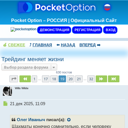
Pocket Option – РОССИЯ | Официальный Сайт
ДЕМОНСТРАЦИЯ
РЕГИСТРАЦИЯ
ВХОД
🍏
СВЕЖЕЕ
⤴️
ГЛАВНАЯ
⬅️
НАЗАД
ВПЕРЕД
➡️
Трейдинг меняет жизни
Выбор раздела форума
630 постов
Страница
19
из
32
1
17
18
19
20
21
32
Пред.
След.
След.
…
…
Wills Wilde
Н
21 дек 2025, 11:09
е
п
р
Олег Иваныч
писал(а):
о
Шахматы конечно сомнительно, если человеку