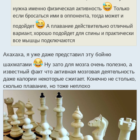
ч
и
нужна именно физическая активность
Только
т
если бросаться ими в оппонента, тогда может и
а
н
подойдет
А плавание действительно отличный
н
вариант, хорошо подойдет для спины и практически
ы
все мышцы подключаются
й
п
о
Ахахаха, я уже даже представил эту бойню
с
т
шахматами
Ну зато для мозга очень полезно, а
известный факт что активная мозговая деятельность
даже калории некоторые сжигает. Конечно не столько,
сколько плавание, но тоже неплохо