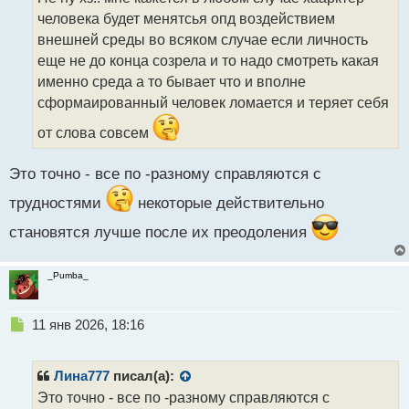
ч
человека будет менятсья опд воздействием
и
т
внешней среды во всяком случае если личность
а
еще не до конца созрела и то надо смотреть какая
н
именно среда а то бывает что и вполне
н
сформаированный человек ломается и теряет себя
ы
й
от слова совсем
п
о
с
Это точно - все по -разному справляются с
т
трудностями
некоторые действительно
становятся лучше после их преодоления
_Pumba_
Н
11 янв 2026, 18:16
е
п
р
Лина777
писал(а):
о
Это точно - все по -разному справляются с
ч