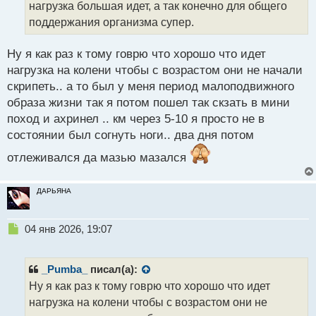
нагрузка большая идет, а так конечно для общего
и
т
поддержания организма супер.
а
н
Ну я как раз к тому говрю что хорошо что идет
н
нагрузка на колени чтобы с возрастом они не начали
ы
й
скрипеть.. а то был у меня период малоподвижного
п
образа жизни так я потом пошел так скзать в мини
о
поход и ахринел .. км через 5-10 я просто не в
с
состоянии был согнуть ноги.. два дня потом
т
отлеживался да мазью мазался
ДАРЬЯНА
Н
04 янв 2026, 19:07
е
п
р
_Pumba_
писал(а):
о
Ну я как раз к тому говрю что хорошо что идет
ч
нагрузка на колени чтобы с возрастом они не
и