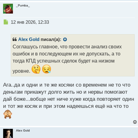
_Pumba_
Н
12 янв 2026, 12:33
е
п
р
Alex Gold
писал(а):
о
Соглашусь главное, что провести анализ своих
ч
ошибок и в последующем их не допускать, а то
и
т
тогда КПД успешных сделок будет на низком
а
уровне.
н
н
ы
Ага..да и одни и те же косяки со временем не то что
й
деньгам прикажут долго жить но и нервы помогают
п
дай боже...вобще нет ниче хуже когда повторяет один
о
с
и тот же косяк и при этом надеешься ещё на что то
т
Alex Gold