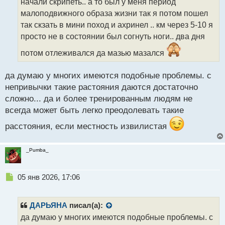
т
начали скрипеть.. а то был у меня период
а
малоподвижного образа жизни так я потом пошел
н
так скзать в мини поход и ахринел .. км через 5-10 я
н
просто не в состоянии был согнуть ноги.. два дня
ы
й
потом отлеживался да мазью мазался
п
о
с
да думаю у многих имеются подобные проблемы. с
т
непривычки такие растояния даются достаточно
сложно... да и более тренированным людям не
всегда может быть легко преодолевать такие
расстояния, если местность извилистая
_Pumba_
Н
05 янв 2026, 17:06
е
п
р
ДАРЬЯНА
писал(а):
о
да думаю у многих имеются подобные проблемы. с
ч