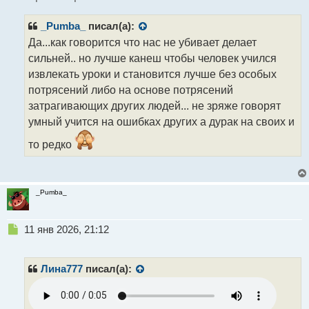
и
т
_Pumba_
писал(а):
а
н
Да...как говорится что нас не убивает делает
н
сильней.. но лучше канеш чтобы человек учился
ы
извлекать уроки и становится лучше без особых
й
потрясений либо на основе потрясений
п
о
затрагивающих других людей... не зряже говорят
с
умный учится на ошибках других а дурак на своих и
т
то редко
_Pumba_
Н
11 янв 2026, 21:12
е
п
р
Лина777
писал(а):
о
ч
и