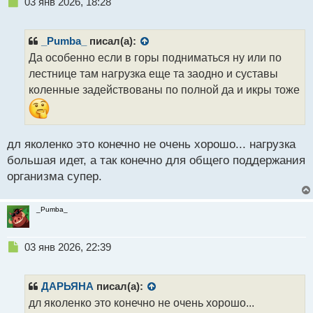
Н
03 янв 2026, 18:28
е
п
р
_Pumba_
писал(а):
о
Да особенно если в горы подниматься ну или по
ч
лестнице там нагрузка еще та заодно и суставы
и
т
коленные задействованы по полной да и икры тоже
а
н
н
ы
дл яколенко это конечно не очень хорошо... нагрузка
й
большая идет, а так конечно для общего поддержания
п
организма супер.
о
с
т
_Pumba_
Н
03 янв 2026, 22:39
е
п
р
ДАРЬЯНА
писал(а):
о
дл яколенко это конечно не очень хорошо...
ч