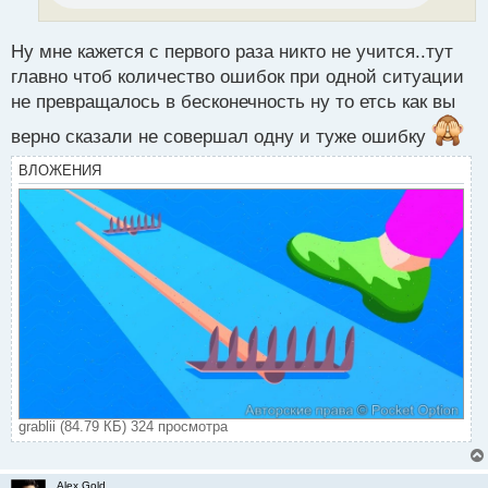
т
а
н
Ну мне кажется с первого раза никто не учится..тут
н
главно чтоб количество ошибок при одной ситуации
ы
не превращалось в бесконечность ну то етсь как вы
й
п
верно сказали не совершал одну и туже ошибку
о
с
ВЛОЖЕНИЯ
т
grablii (84.79 КБ) 324 просмотра
Alex Gold