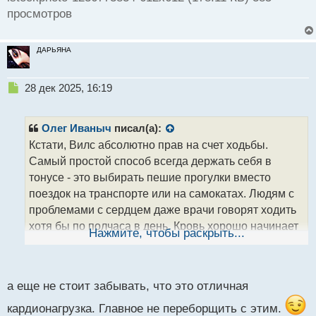
просмотров
ДАРЬЯНА
Н
28 дек 2025, 16:19
е
п
р
Олег Иваныч
писал(а):
о
Кстати, Вилс абсолютно прав на счет ходьбы.
ч
Самый простой способ всегда держать себя в
и
т
тонусе - это выбирать пешие прогулки вместо
а
поездок на транспорте или на самокатах. Людям с
н
проблемами с сердцем даже врачи говорят ходить
н
хотя бы по полчаса в день. Кровь хорошо начинает
ы
Нажмите, чтобы раскрыть...
й
циркулировать, значит никаких тромбозов и прочей
п
ерунды. А интернет говорит еще, что во время
о
с
прогулок работают все группы мышц
а еще не стоит забывать, что это отличная
т
кардионагрузка. Главное не переборщить с этим.