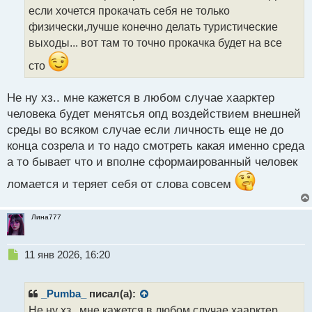
т
если хочется прокачать себя не только
а
физически,лучше конечно делать туристические
н
выходы... вот там то точно прокачка будет на все
н
ы
сто
й
п
Не ну хз.. мне кажется в любом случае хаарктер
о
с
человека будет менятсья опд воздействием внешней
т
среды во всяком случае если личность еще не до
конца созрела и то надо смотреть какая именно среда
а то бывает что и вполне сформаированный человек
ломается и теряет себя от слова совсем
Лина777
Н
11 янв 2026, 16:20
е
п
р
_Pumba_
писал(а):
о
Не ну хз.. мне кажется в любом случае хаарктер