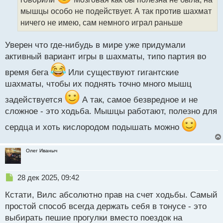
а
мышцы особо не подействует. А так против шахмат
н
н
ничего не имею, сам немного играл раньше
ы
й
Уверен что где-нибудь в мире уже придумали
п
активный вариант игры в шахматы, типо партия во
о
с
время бега
Или существуют гигантские
т
шахматы, чтобы их поднять точно много мышц
задействуется
А так, самое безвредное и не
сложное - это ходьба. Мышцы работают, полезно для
сердца и хоть кислородом подышать можно
Олег Иваныч
Н
28 дек 2025, 09:42
е
Кстати, Вилс абсолютно прав на счет ходьбы. Самый
п
р
простой способ всегда держать себя в тонусе - это
о
выбирать пешие прогулки вместо поездок на
ч