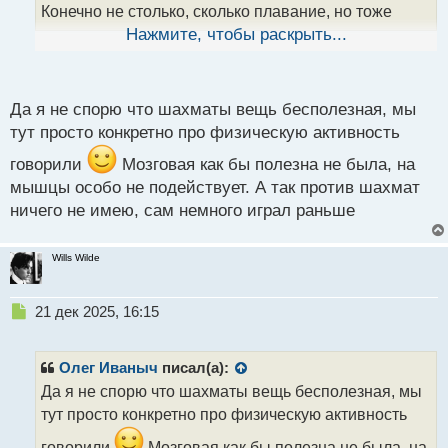
н
Конечно не столько, сколько плавание, но тоже
ы
неплохо
Нажмите, чтобы раскрыть...
й
п
о
с
Да я не спорю что шахматы вещь бесполезная, мы
т
тут просто конкретно про физическую активность
говорили
Мозговая как бы полезна не была, на
мышцы особо не подействует. А так против шахмат
ничего не имею, сам немного играл раньше
Wills Wilde
Н
21 дек 2025, 16:15
е
п
р
Олег Иваныч
писал(а):
о
Да я не спорю что шахматы вещь бесполезная, мы
ч
тут просто конкретно про физическую активность
и
т
говорили
Мозговая как бы полезна не была, на