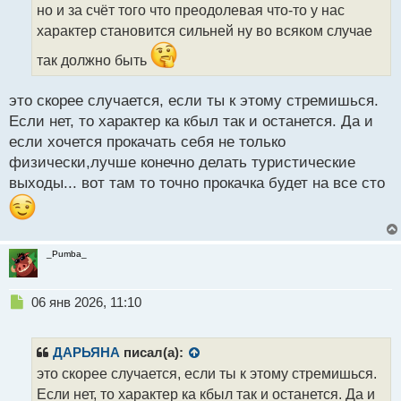
т
но и за счёт того что преодолевая что-то у нас
а
характер становится сильней ну во всяком случае
н
н
так должно быть
ы
й
это скорее случается, если ты к этому стремишься.
п
Если нет, то характер ка кбыл так и останется. Да и
о
с
если хочется прокачать себя не только
т
физически,лучше конечно делать туристические
выходы... вот там то точно прокачка будет на все сто
_Pumba_
Н
06 янв 2026, 11:10
е
п
р
ДАРЬЯНА
писал(а):
о
это скорее случается, если ты к этому стремишься.
ч
Если нет, то характер ка кбыл так и останется. Да и
и