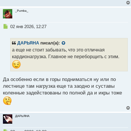
_Pumba_
Н
02 янв 2026, 12:27
е
п
р
ДАРЬЯНА
писал(а):
о
а еще не стоит забывать, что это отличная
ч
кардионагрузка. Главное не переборщить с этим.
и
т
а
н
н
Да особенно если в горы подниматься ну или по
ы
лестнице там нагрузка еще та заодно и суставы
й
коленные задействованы по полной да и икры тоже
п
о
с
т
ДАРЬЯНА