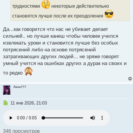
и
трудностями
некоторые действительно
т
а
становятся лучше после их преодоления
н
н
Да...как говорится что нас не убивает делает
ы
сильней.. но лучше канеш чтобы человек учился
й
п
извлекать уроки и становится лучше без особых
о
потрясений либо на основе потрясений
с
затрагивающих других людей... не зряже говорят
т
умный учится на ошибках других а дурак на своих и
то редко
Лина777
Н
11 янв 2026, 21:03
е
п
р
о
ч
346 просмотров