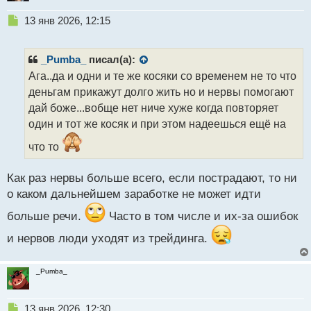
Н
13 янв 2026, 12:15
е
п
р
_Pumba_
писал(а):
о
Ага..да и одни и те же косяки со временем не то что
ч
деньгам прикажут долго жить но и нервы помогают
и
т
дай боже...вобще нет ниче хуже когда повторяет
а
один и тот же косяк и при этом надеешься ещё на
н
н
что то
ы
й
Как раз нервы больше всего, если пострадают, то ни
п
о каком дальнейшем заработке не может идти
о
с
больше речи.
Часто в том числе и их-за ошибок
т
и нервов люди уходят из трейдинга.
_Pumba_
Н
13 янв 2026, 12:30