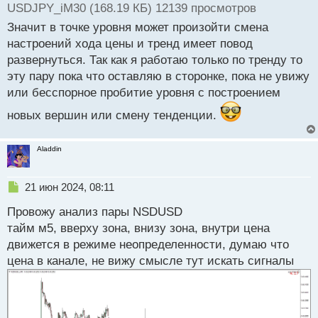
USDJPY_iM30 (168.19 КБ) 12139 просмотров
Значит в точке уровня может произойти смена
настроений хода цены и тренд имеет повод
развернуться. Так как я работаю только по тренду то
эту пару пока что оставляю в сторонке, пока не увижу
или бесспорное пробитие уровня с построением
новых вершин или смену тенденции.
Aladdin
Н
21 июн 2024, 08:11
е
Провожу анализ пары NSDUSD
п
р
тайм м5, вверху зона, внизу зона, внутри цена
о
движется в режиме неопределенности, думаю что
ч
цена в канале, не вижу смысле тут искать сигналы
и
т
а
н
н