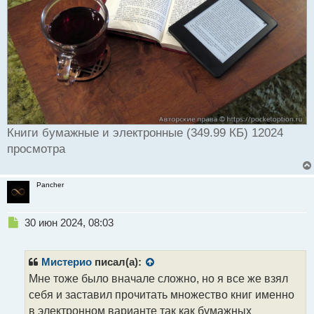
Книги бумажные и электронные (349.99 КБ) 12024
просмотра
Pancher
Н
30 июн 2024, 08:03
е
п
р
Мистерио
писал(а):
о
Мне тоже было вначале сложно, но я все же взял
ч
себя и заставил прочитать множество книг именно
и
т
в электронном варианте так как бумажных