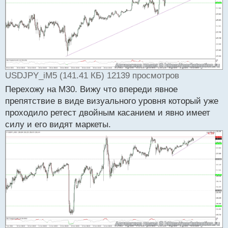
н
н
ы
й
п
о
с
т
USDJPY_iM5 (141.41 КБ) 12139 просмотров
Перехожу на М30. Вижу что впереди явное
препятствие в виде визуального уровня который уже
проходило ретест двойным касанием и явно имеет
силу и его видят маркеты.