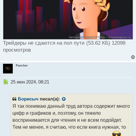
Трейдеры не сдаются на пол пути (53.62 КБ) 12098
просмотров
Pancher
Н
25 июн 2024, 08:21
е
п
р
Борисыч
писал(а):
о
Я так понимаю данный труд автора содержит много
ч
цифр и графиков и, поэтому, он тяжело
и
т
воспринимается для чтения и не всем подойдет.
а
Тем не менее, я считаю, что если книга нужная, то
н