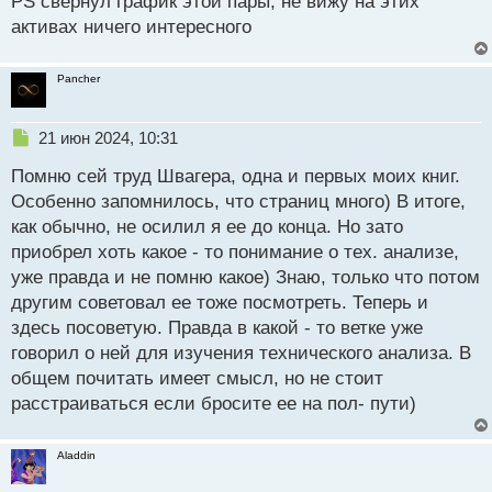
PS свернул график этой пары, не вижу на этих
активах ничего интересного
Pancher
Н
21 июн 2024, 10:31
е
Помню сей труд Швагера, одна и первых моих книг.
п
р
Особенно запомнилось, что страниц много) В итоге,
о
как обычно, не осилил я ее до конца. Но зато
ч
приобрел хоть какое - то понимание о тех. анализе,
и
т
уже правда и не помню какое) Знаю, только что потом
а
другим советовал ее тоже посмотреть. Теперь и
н
здесь посоветую. Правда в какой - то ветке уже
н
говорил о ней для изучения технического анализа. В
ы
й
общем почитать имеет смысл, но не стоит
п
расстраиваться если бросите ее на пол- пути)
о
с
т
Aladdin