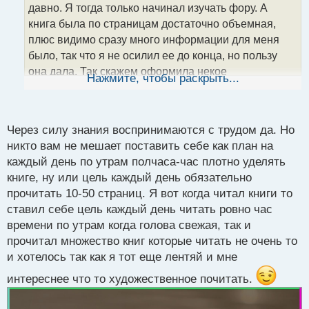
давно. Я тогда только начинал изучать фору. А
и
т
книга была по страницам достаточно объемная,
а
плюс видимо сразу много информации для меня
н
было, так что я не осилил ее до конца, но пользу
н
она дала. Так скажем оформила некое
ы
Нажмите, чтобы раскрыть...
й
представление о рынках. Конечно я в последствии
п
все переформатировал под себя. На счет осилить
о
до конца или нет, дело каждого. Моем мнение, что
с
Через силу знания воспринимаются с трудом да. Но
через силу знания воспринимаются с трудом.
т
никто вам не мешает поставить себе как план на
каждый день по утрам полчаса-час плотно уделять
книге, ну или цель каждый день обязательно
прочитать 10-50 страниц. Я вот когда читал книги то
ставил себе цель каждый день читать ровно час
времени по утрам когда голова свежая, так и
прочитал множество книг которые читать не очень то
и хотелось так как я тот еще лентяй и мне
интереснее что то художественное почитать.