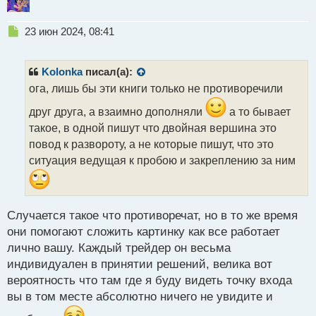
Н
23 июн 2024, 08:41
е
п
р
Kolonka
писал(а):
о
ога, лишь бы эти книги только не противоречили
ч
и
друг друга, а взаимно дополняли
а то бывает
т
такое, в одной пишут что двойная вершина это
а
повод к развороту, а не которые пишут, что это
н
н
ситуация ведущая к пробою и закреплению за ним
ы
й
п
о
Случается такое что противоречат, но в то же время
с
они помогают сложить картинку как все работает
т
лично вашу. Каждый трейдер он весьма
индивидуален в принятии решений, велика вот
вероятность что там где я буду видеть точку входа
вы в том месте абсолютно ничего не увидите и