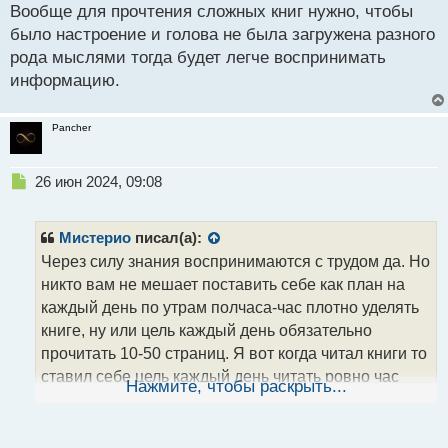
Вообще для прочтения сложных книг нужно, чтобы
было настроение и голова не была загружена разного
рода мыслями тогда будет легче воспринимать
информацию.
Pancher
Н
26 июн 2024, 09:08
е
п
р
Мистерио
писал(а):
о
Через силу знания воспринимаются с трудом да. Но
ч
никто вам не мешает поставить себе как план на
и
т
каждый день по утрам полчаса-час плотно уделять
а
книге, ну или цель каждый день обязательно
н
прочитать 10-50 страниц. Я вот когда читал книги то
н
ставил себе цель каждый день читать ровно час
ы
Нажмите, чтобы раскрыть...
й
времени по утрам когда голова свежая, так и
п
прочитал множество книг которые читать не очень
о
то и хотелось так как я тот еще лентяй и мне