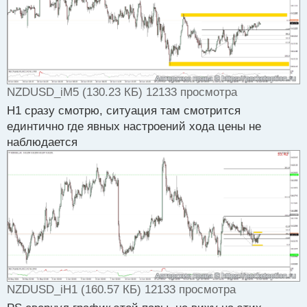
ы
й
п
о
с
т
NZDUSD_iM5 (130.23 КБ) 12133 просмотра
H1 сразу смотрю, ситуация там смотрится
единтично где явных настроений хода цены не
наблюдается
NZDUSD_iH1 (160.57 КБ) 12133 просмотра