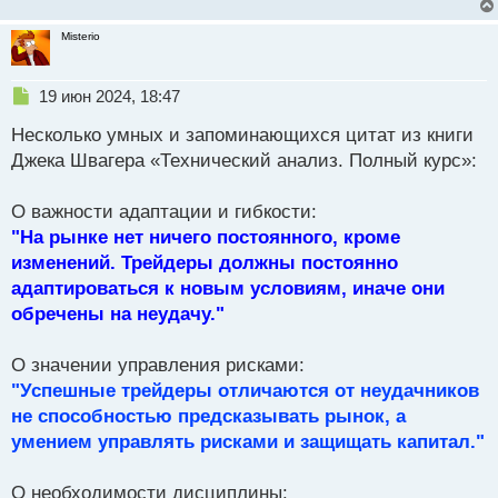
Misterio
Н
19 июн 2024, 18:47
е
Несколько умных и запоминающихся цитат из книги
п
р
Джека Швагера «Технический анализ. Полный курс»:
о
ч
О важности адаптации и гибкости:
и
т
"На рынке нет ничего постоянного, кроме
а
изменений. Трейдеры должны постоянно
н
адаптироваться к новым условиям, иначе они
н
обречены на неудачу."
ы
й
п
О значении управления рисками:
о
"Успешные трейдеры отличаются от неудачников
с
не способностью предсказывать рынок, а
т
умением управлять рисками и защищать капитал."
О необходимости дисциплины: