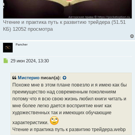
Чтение и практика путь к развитию трейдера (51.51
КБ) 12052 просмотра
Pancher
Н
29 июн 2024, 13:30
е
п
р
Мистерио
писал(а):
о
Похоже мне в этом плане повезло и я имею как бы
ч
преимущество над современным поколениям
и
т
потому что я всю свою жизнь любил книги читать и
а
мне более легко дается восприятие книг как
н
художественных так и имеющих обучающие
н
ы
характеристики.
й
Чтение и практика путь к развитию трейдера.webp
п