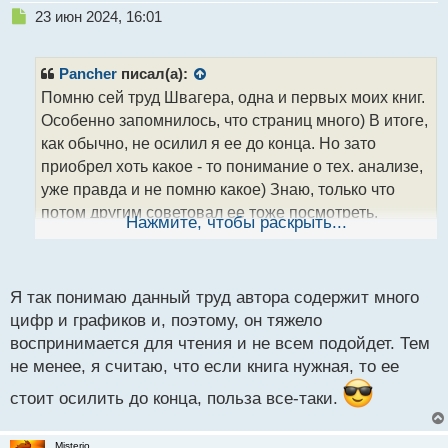
Н
23 июн 2024, 16:01
е
п
р
Pancher
писал(а):
о
Помню сей труд Швагера, одна и первых моих книг.
ч
Особенно запомнилось, что страниц много) В итоге,
и
т
как обычно, не осилил я ее до конца. Но зато
а
приобрел хоть какое - то понимание о тех. анализе,
н
уже правда и не помню какое) Знаю, только что
н
потом другим советовал ее тоже посмотреть.
ы
Нажмите, чтобы раскрыть...
й
Теперь и здесь посоветую. Правда в какой - то ветке
п
уже говорил о ней для изучения технического
о
анализа. В общем почитать имеет смысл, но не
с
Я так понимаю данный труд автора содержит много
стоит расстраиваться если бросите ее на пол- пути)
т
цифр и графиков и, поэтому, он тяжело
воспринимается для чтения и не всем подойдет. Тем
не менее, я считаю, что если книга нужная, то ее
стоит осилить до конца, польза все-таки.
Misterio