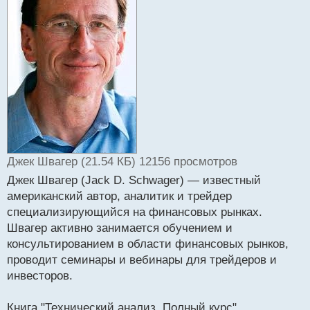
ч
и
т
а
н
н
ы
й
п
о
с
т
Джек Швагер (21.54 КБ) 12156 просмотров
Джек Швагер (Jack D. Schwager) — известный
американский автор, аналитик и трейдер
специализирующийся на финансовых рынках.
Швагер активно занимается обучением и
консультированием в области финансовых рынков,
проводит семинары и вебинары для трейдеров и
инвесторов.
Книга "Технический анализ. Полный курс"