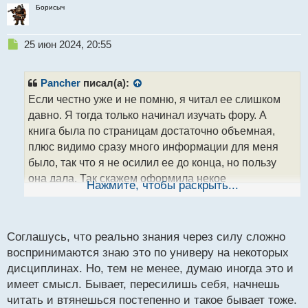
Борисыч
Н
25 июн 2024, 20:55
е
п
р
Pancher
писал(а):
о
Если честно уже и не помню, я читал ее слишком
ч
давно. Я тогда только начинал изучать фору. А
и
т
книга была по страницам достаточно объемная,
а
плюс видимо сразу много информации для меня
н
было, так что я не осилил ее до конца, но пользу
н
она дала. Так скажем оформила некое
ы
Нажмите, чтобы раскрыть...
й
представление о рынках. Конечно я в последствии
п
все переформатировал под себя. На счет осилить
о
до конца или нет, дело каждого. Моем мнение, что
с
Соглашусь, что реально знания через силу сложно
через силу знания воспринимаются с трудом.
т
воспринимаются знаю это по универу на некоторых
дисциплинах. Но, тем не менее, думаю иногда это и
имеет смысл. Бывает, пересилишь себя, начнешь
читать и втянешься постепенно и такое бывает тоже.