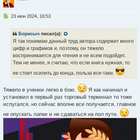
Н
23 июн 2024, 18:53
е
п
р
Борисыч
писал(а):
о
Я так понимаю данный труд автора содержит много
ч
цифр и графиков и, поэтому, он тяжело
и
т
воспринимается для чтения и не всем подойдет.
а
Тем не менее, я считаю, что если книга нужная, то
н
н
ее стоит осилить до конца, польза все-таки.
ы
й
п
Тяжело в учении легко в бою.
Я как начинал и
о
установил в первый раз торговый терминал то тоже
с
испугался, но сейчас вполне все получается, главное
т
не опускать лапки и не сдаваться на пол пути.