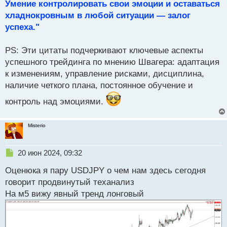
Умение контролировать свои эмоции и оставаться
хладнокровным в любой ситуации — залог
успеха."
PS: Эти цитаты подчеркивают ключевые аспекты
успешного трейдинга по мнению Швагера: адаптация
к изменениям, управление рисками, дисциплина,
наличие четкого плана, постоянное обучение и
контроль над эмоциями.
Misterio
Н
20 июн 2024, 09:32
е
Оценюка я пару USDJPY о чем нам здесь сегодня
п
р
говорит продвинутый теханализ
о
На м5 вижу явный тренд лонговый
ч
и
т
а