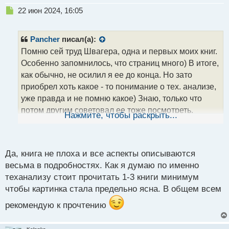
Н
22 июн 2024, 16:05
е
п
р
Pancher
писал(а):
о
Помню сей труд Швагера, одна и первых моих книг.
ч
Особенно запомнилось, что страниц много) В итоге,
и
т
как обычно, не осилил я ее до конца. Но зато
а
приобрел хоть какое - то понимание о тех. анализе,
н
уже правда и не помню какое) Знаю, только что
н
потом другим советовал ее тоже посмотреть.
ы
Нажмите, чтобы раскрыть...
й
Теперь и здесь посоветую. Правда в какой - то ветке
п
уже говорил о ней для изучения технического
о
анализа. В общем почитать имеет смысл, но не
с
Да, книга не плоха и все аспекты описываются
стоит расстраиваться если бросите ее на пол- пути)
т
весьма в подробностях. Как я думаю по именно
теханализу стоит прочитать 1-3 книги минимум
чтобы картинка стала предельно ясна. В общем всем
рекомендую к прочтению