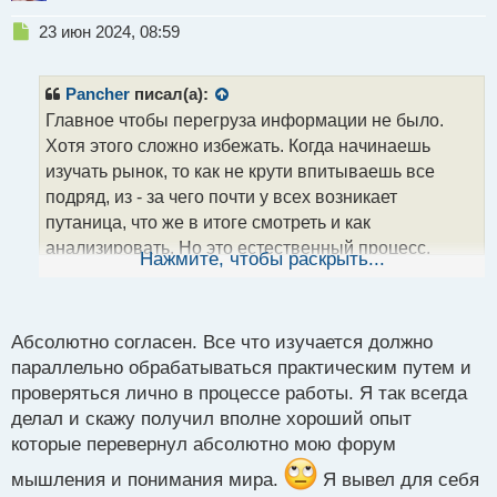
Н
23 июн 2024, 08:59
е
п
р
Pancher
писал(а):
о
Главное чтобы перегруза информации не было.
ч
Хотя этого сложно избежать. Когда начинаешь
и
т
изучать рынок, то как не крути впитываешь все
а
подряд, из - за чего почти у всех возникает
н
путаница, что же в итоге смотреть и как
н
анализировать. Но это естественный процесс.
ы
Нажмите, чтобы раскрыть...
й
Книги конечно хорошо, но практика важней. По
п
этому любой пример и книги тут же на графике
о
ищем и пытаемся понять как это можно
с
Абсолютно согласен. Все что изучается должно
использовать.
т
параллельно обрабатываться практическим путем и
проверяться лично в процессе работы. Я так всегда
делал и скажу получил вполне хороший опыт
которые перевернул абсолютно мою форум
мышления и понимания мира.
Я вывел для себя