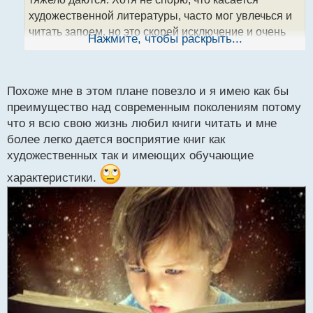
н
художественной литературы, часто мог увлечься и
н
читать запоем, но это скорей исключение и очень
ы
Нажмите, чтобы раскрыть...
й
сильно зависит от содержания книги. Причем и
п
пользу чтения осознаю для развития мозга, но
о
тяжко найти время сесть и начать читать.
с
Похоже мне в этом плане повезло и я имею как бы
т
преимущество над современным поколениям потому
что я всю свою жизнь любил книги читать и мне
более легко дается восприятие книг как
художественных так и имеющих обучающие
характеристики.