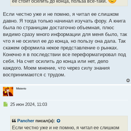
н
ее стоит осилить до конца, польза все-таки.
ы
й
Если честно уже и не помню, я читал ее слишком
п
давно. Я тогда только начинал изучать фору. А книга
о
с
была по страницам достаточно объемная, плюс
т
видимо сразу много информации для меня было, так
что я не осилил ее до конца, но пользу она дала. Так
скажем оформила некое представление о рынках.
Конечно я в последствии все переформатировал под
себя. На счет осилить до конца или нет, дело
каждого. Моем мнение, что через силу знания
воспринимаются с трудом.
Misterio
Н
25 июн 2024, 11:03
е
п
р
Pancher
писал(а):
о
Если честно уже и не помню, я читал ее слишком
ч