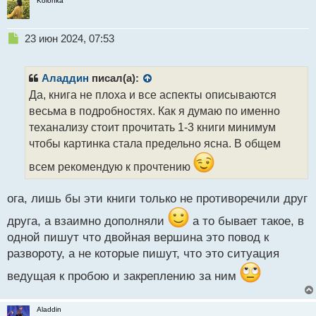
Kolonka
Н
23 июн 2024, 07:53
е
п
р
Аладдин
писал(а):
о
Да, книга не плоха и все аспекты описываются
ч
весьма в подробностях. Как я думаю по именно
и
т
теханализу стоит прочитать 1-3 книги минимум
а
чтобы картинка стала предельно ясна. В общем
н
н
всем рекомендую к прочтению
ы
й
ога, лишь бы эти книги только не противоречили друг
п
о
друга, а взаимно дополняли
а то бывает такое, в
с
одной пишут что двойная вершина это повод к
т
развороту, а не которые пишут, что это ситуация
ведущая к пробою и закреплению за ним
Aladdin