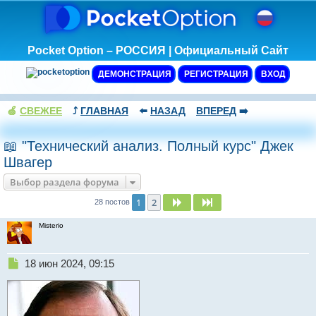
Pocket Option – РОССИЯ | Официальный Сайт
ДЕМОНСТРАЦИЯ
РЕГИСТРАЦИЯ
ВХОД
🍏
СВЕЖЕЕ
⤴️
ГЛАВНАЯ
⬅️
НАЗАД
ВПЕРЕД
➡️
📖 "Технический анализ. Полный курс" Джек
Швагер
Выбор раздела форума
1
2
След.
След.
28 постов
Misterio
Н
18 июн 2024, 09:15
е
п
р
о