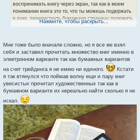
а
воспринимать книгу через экран, так как в моем
н
понимании книга это то, что ты можешь подержать
н
в руке, перелистнуть бумажную страницу, положить
ы
Нажмите, чтобы раскрыть...
й
закладку или загнуть краешек на интересном месте.
п
Да что уж тут говорить, чего только стоит один запах
о
бумаги)
с
Мне тоже было вначале сложно, но я все же взял
т
себя и заставил прочитать множество книг именно в
электронном варианте так как бумажных вариантов
на счет трейдинга я не имею ни единого.
Кстати
я так втянулся что поймав волну еще и пару книг
увесистых прочитал художественных так как в
бумажном варианте их нереально найти сколько я не
искал.