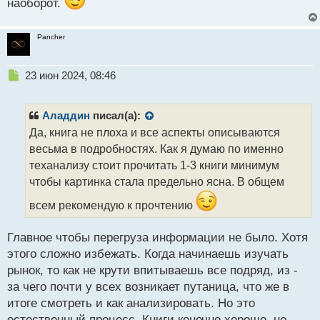
наоборот.
Pancher
Н
23 июн 2024, 08:46
е
п
р
Аладдин
писал(а):
о
Да, книга не плоха и все аспекты описываются
ч
весьма в подробностях. Как я думаю по именно
и
т
теханализу стоит прочитать 1-3 книги минимум
а
чтобы картинка стала предельно ясна. В общем
н
н
всем рекомендую к прочтению
ы
й
Главное чтобы перегруза информации не было. Хотя
п
этого сложно избежать. Когда начинаешь изучать
о
с
рынок, то как не крути впитываешь все подряд, из -
т
за чего почти у всех возникает путаница, что же в
итоге смотреть и как анализировать. Но это
естественный процесс. Книги конечно хорошо, но