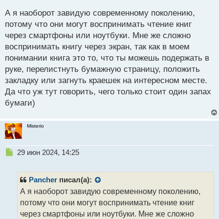
о
с
А я наоборот завидую современному поколению,
т
потому что они могут воспринимать чтение книг
через смартфоны или ноутбуки. Мне же сложно
воспринимать книгу через экран, так как в моем
понимании книга это то, что ты можешь подержать в
руке, перелистнуть бумажную страницу, положить
закладку или загнуть краешек на интересном месте.
Да что уж тут говорить, чего только стоит один запах
бумаги)
Misterio
Н
29 июн 2024, 14:25
е
п
р
Pancher
писал(а):
о
А я наоборот завидую современному поколению,
ч
потому что они могут воспринимать чтение книг
и
т
через смартфоны или ноутбуки. Мне же сложно