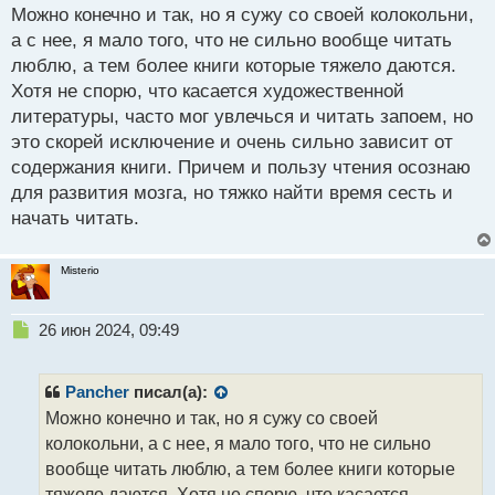
с
Можно конечно и так, но я сужу со своей колокольни,
т
интереснее что то художественное почитать.
а с нее, я мало того, что не сильно вообще читать
Чтение развивает мозг.webp
люблю, а тем более книги которые тяжело даются.
Хотя не спорю, что касается художественной
литературы, часто мог увлечься и читать запоем, но
это скорей исключение и очень сильно зависит от
содержания книги. Причем и пользу чтения осознаю
для развития мозга, но тяжко найти время сесть и
начать читать.
Misterio
Н
26 июн 2024, 09:49
е
п
р
Pancher
писал(а):
о
Можно конечно и так, но я сужу со своей
ч
колокольни, а с нее, я мало того, что не сильно
и
т
вообще читать люблю, а тем более книги которые
а
тяжело даются. Хотя не спорю, что касается