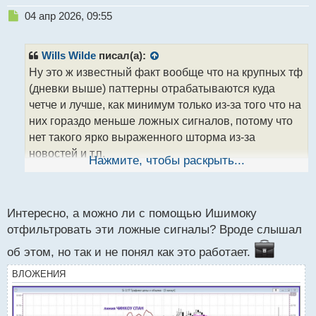
Н
04 апр 2026, 09:55
е
п
р
Wills Wilde
писал(а):
о
Ну это ж известный факт вообще что на крупных тф
ч
(дневки выше) паттерны отрабатываются куда
и
т
четче и лучше, как минимум только из-за того что на
а
них гораздо меньше ложных сигналов, потому что
н
нет такого ярко выраженного шторма из-за
н
новостей и т.п.
ы
Нажмите, чтобы раскрыть...
й
п
о
с
Интересно, а можно ли с помощью Ишимоку
т
отфильтровать эти ложные сигналы? Вроде слышал
об этом, но так и не понял как это работает.
ВЛОЖЕНИЯ