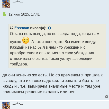
__nika__
Н
12 июл 2025, 17:41
е
п
р
Freeman
писал(а):
о
Откаты есть всегда, но не всегда тогда, когда нам
ч
и
нужно
.А так я понял, что Вы имеете ввиду.
т
Каждый из нас был в чем - то убежден и с
а
приобретением опыта, менял свои убеждения
н
н
относительно рынка. Таков уж путь эволюции
ы
трейдера.
й
п
да они конечно же есть. Но со временем я пришла к
о
с
выводу, что их тоже надо фильтровать и брать не
т
каждый . т.е. выбираем значимые места и там уже
принимаем решение входить или нет.
__nika__