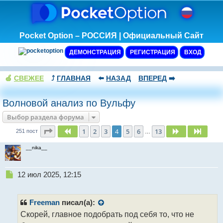
Pocket Option – РОССИЯ | Официальный Сайт
ДЕМОНСТРАЦИЯ
РЕГИСТРАЦИЯ
ВХОД
🍏
СВЕЖЕЕ
⤴️
ГЛАВНАЯ
⬅️
НАЗАД
ВПЕРЕД
➡️
Волновой анализ по Вульфу
Выбор раздела форума
Страница
4
из
13
1
2
3
4
5
6
13
Пред.
След.
След.
251 пост
…
__nika__
Н
12 июл 2025, 12:15
е
п
р
Freeman
писал(а):
о
Скорей, главное подобрать под себя то, что не
ч