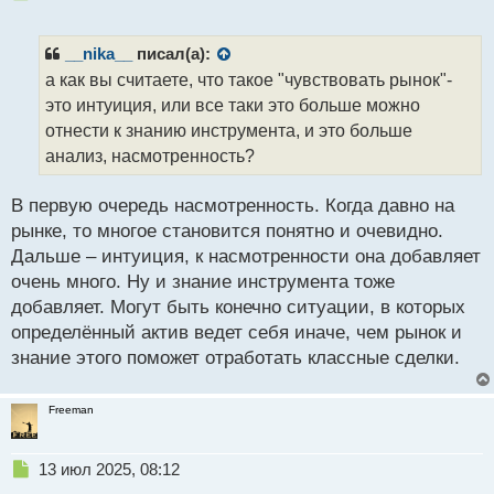
е
п
р
__nika__
писал(а):
о
а как вы считаете, что такое "чувствовать рынок"-
ч
это интуиция, или все таки это больше можно
и
т
отнести к знанию инструмента, и это больше
а
анализ, насмотренность?
н
н
В первую очередь насмотренность. Когда давно на
ы
й
рынке, то многое становится понятно и очевидно.
п
Дальше – интуиция, к насмотренности она добавляет
о
очень много. Ну и знание инструмента тоже
с
добавляет. Могут быть конечно ситуации, в которых
т
определённый актив ведет себя иначе, чем рынок и
знание этого поможет отработать классные сделки.
Freeman
Н
13 июл 2025, 08:12
е