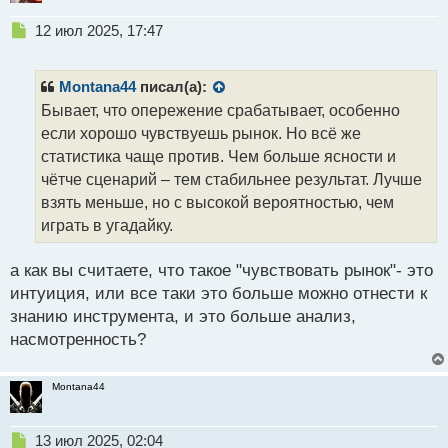
Н
12 июл 2025, 17:47
е
п
р
Montana44
писал(а):
о
Бывает, что опережение срабатывает, особенно
ч
если хорошо чувствуешь рынок. Но всё же
и
т
статистика чаще против. Чем больше ясности и
а
чётче сценарий – тем стабильнее результат. Лучше
н
взять меньше, но с высокой вероятностью, чем
н
играть в угадайку.
ы
й
п
а как вы считаете, что такое "чувствовать рынок"- это
о
интуиция, или все таки это больше можно отнести к
с
знанию инструмента, и это больше анализ,
т
насмотренность?
Montana44
Н
13 июл 2025, 02:04