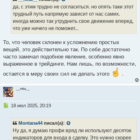
о
да, с этим трудно не согласиться. но опять таки этот
ч
трудный путь напрямую зависит от нас самих.
и
т
иногда можно так утруднить свое движение вперед,
а
что уже ничего не поможет...
н
н
То, что человек склонен к усложнению простых
ы
й
вещей, это действительно так. По себе достаточно
п
часто замечал подобное явление, особенно явно
о
выраженное в трейдинге. Нам лишь, по возможности,
с
т
остается в меру своих сил не делать этого
.
__nika__
Н
18 июл 2025, 20:19
е
п
р
Montana44
писал(а):
о
Ну да, я думаю профи вряд ли используют десяток
ч
индикаторов для входа в сделку. Это нужно скорее
и