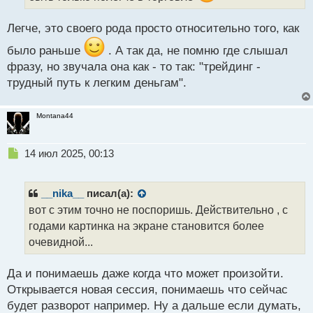
а
н
Легче, это своего рода просто относительно того, как
н
ы
было раньше
. А так да, не помню где слышал
й
фразу, но звучала она как - то так: "трейдинг -
п
трудный путь к легким деньгам".
о
с
т
Montana44
Н
14 июл 2025, 00:13
е
п
р
__nika__
писал(а):
о
вот с этим точно не поспоришь. Действительно , с
ч
годами картинка на экране становится более
и
т
очевидной...
а
н
Да и понимаешь даже когда что может произойти.
н
Открывается новая сессия, понимаешь что сейчас
ы
й
будет разворот например. Ну а дальше если думать,