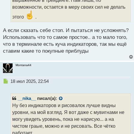
выраженное в трейдинге. Нам лишь, по
н
возможности, остается в меру своих сил не делать
н
ы
этого
.
й
п
А если сказать себе стоп. И пытаться не усложнять?
о
с
Использовать что то самое простое.. а то мало того,
т
что в терминале есть куча индикаторов, так мы ещё
ставим какие то покупные приблуды
Montana44
Н
18 июл 2025, 22:54
е
п
р
__nika__
писал(а):
о
Ну без индикаторов и рисовалок лучше видны
ч
уровни, на мой взгляд. Я вот даже с мувигнами не
и
т
могу увидеть уровень, пока не нарисую... а на
а
чистом граые, можно и не рисовать. Все чётко
н
работает