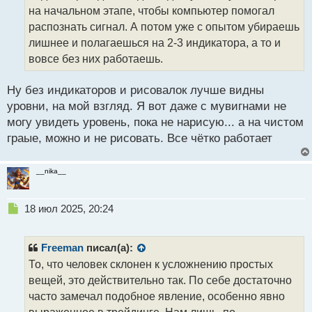
т
на начальном этапе, чтобы компьютер помогал
а
распознать сигнал. А потом уже с опытом убираешь
н
лишнее и полагаешься на 2-3 индикатора, а то и
н
вовсе без них работаешь.
ы
й
п
Ну без индикаторов и рисовалок лучше видны
о
уровни, на мой взгляд. Я вот даже с мувигнами не
с
могу увидеть уровень, пока не нарисую... а на чистом
т
граые, можно и не рисовать. Все чётко работает
__nika__
Н
18 июл 2025, 20:24
е
п
р
Freeman
писал(а):
о
То, что человек склонен к усложнению простых
ч
вещей, это действительно так. По себе достаточно
и
т
часто замечал подобное явление, особенно явно
а