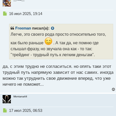
Н
16 июл 2025, 19:14
е
п
р
Freeman
писал(а):
о
Легче, это своего рода просто относительно того,
ч
и
как было раньше
. А так да, не помню где
т
слышал фразу, но звучала она как - то так:
а
"трейдинг - трудный путь к легким деньгам".
н
н
ы
да, с этим трудно не согласиться. но опять таки этот
й
трудный путь напрямую зависит от нас самих. иногда
п
можно так утруднить свое движение вперед, что уже
о
с
ничего не поможет...
т
Montana44
Н
17 июл 2025, 06:53
е