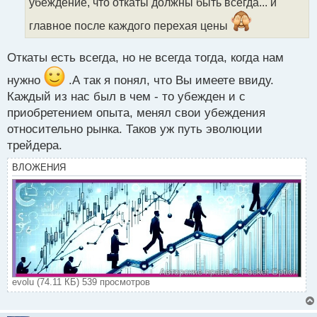
убеждение, что откаты должны быть всегда... и
н
н
главное после каждого перехая цены
ы
й
Откаты есть всегда, но не всегда тогда, когда нам
п
о
нужно
.А так я понял, что Вы имеете ввиду.
с
Каждый из нас был в чем - то убежден и с
т
приобретением опыта, менял свои убеждения
относительно рынка. Таков уж путь эволюции
трейдера.
ВЛОЖЕНИЯ
evolu (74.11 КБ) 539 просмотров