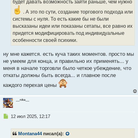
будет давать возможность зайти раньше, чем нужно
и
т
. А это по сути, создание торгового подхода или
а
системы с нуля. То есть какие бы не были
н
н
высказаны идеи или показаны сетапы, все равно их
ы
придется модифицировать под индивидуальные
й
особенности своей психики.
п
о
с
ну мне кажется. есть куча таких моментов. просто мы
т
не умеем для конца, и правильно их применять... у
меня в начале торговли было четкое убеждение, что
откаты должны быть всегда... и главное после
каждого перехая цены
__nika__
Н
12 июл 2025, 12:17
е
п
р
Montana44
писал(а):