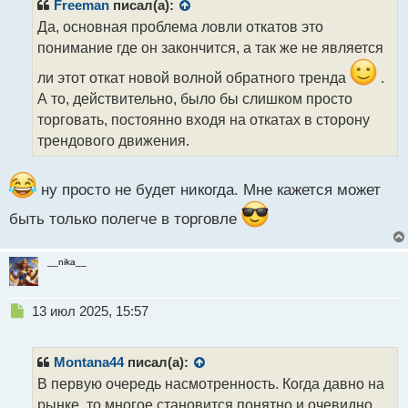
р
Freeman
писал(а):
о
Да, основная проблема ловли откатов это
ч
понимание где он закончится, а так же не является
и
т
ли этот откат новой волной обратного тренда
.
а
А то, действительно, было бы слишком просто
н
н
торговать, постоянно входя на откатах в сторону
ы
трендового движения.
й
п
о
ну просто не будет никогда. Мне кажется может
с
т
быть только полегче в торговле
__nika__
Н
13 июл 2025, 15:57
е
п
р
Montana44
писал(а):
о
В первую очередь насмотренность. Когда давно на
ч
рынке, то многое становится понятно и очевидно.