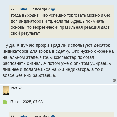
п
р
__nika__
писал(а):
о
тогда выходит , что успешно торговать можно и без
ч
доп индикаторов и тд. если ты будешь понмиать
и
т
основы, то теоретически правильная реакция даст
а
свой результат
н
н
Ну да, я думаю профи вряд ли используют десяток
ы
й
индикаторов для входа в сделку. Это нужно скорее на
п
начальном этапе, чтобы компьютер помогал
о
распознать сигнал. А потом уже с опытом убираешь
с
лишнее и полагаешься на 2-3 индикатора, а то и
т
вовсе без них работаешь.
Freeman
Н
17 июл 2025, 07:03
е
п
р
__nika__
писал(а):