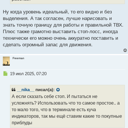
н
ы
й
Ну когда уровень идеальный, то его видно и без
п
выделения. А так согласен, лучше нарисовать и
о
знать точную границу для работы и правильной ТВХ.
с
Плюс также грамотно выставить стоп-лосс, иногда
т
технически его можно очень аккуратно поставить и
сделать огромный запас для движения.
Freeman
Н
19 июл 2025, 07:20
е
п
р
__nika__
писал(а):
о
А если сказать себе стоп. И пытаться не
ч
усложнять? Использовать что то самое простое.. а
и
т
то мало того, что в терминале есть куча
а
индикаторов, так мы ещё ставим какие то покупные
н
приблуды
н