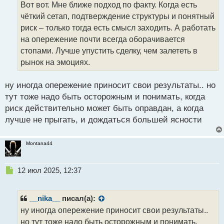
о
Вот вот. Мне ближе подход по факту. Когда есть
ч
чёткий сетап, подтверждение структуры и понятный
и
т
риск – только тогда есть смысл заходить. А работать
а
на опережение почти всегда оборачивается
н
стопами. Лучше упустить сделку, чем залететь в
н
рынок на эмоциях.
ы
й
п
ну иногда опережение приносит свои результаты.. но
о
тут тоже надо быть осторожным и понимать, когда
с
риск действительно может быть оправдан, а когда
т
лучше не прыгать, и дождаться большей ясности
Montana44
Н
12 июл 2025, 12:37
е
п
р
__nika__
писал(а):
о
ну иногда опережение приносит свои результаты..
ч
но тут тоже надо быть осторожным и понимать,
и