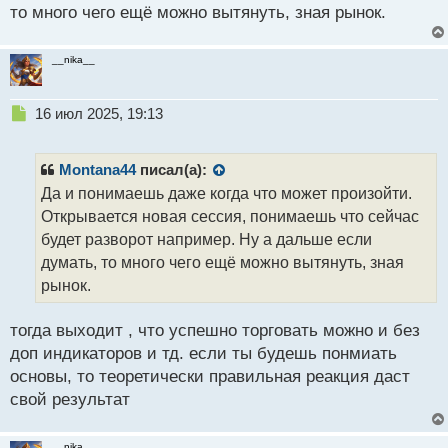
п
то много чего ещё можно вытянуть, зная рынок.
о
с
т
__nika__
Н
16 июл 2025, 19:13
е
п
р
Montana44
писал(а):
о
Да и понимаешь даже когда что может произойти.
ч
Открывается новая сессия, понимаешь что сейчас
и
т
будет разворот например. Ну а дальше если
а
думать, то много чего ещё можно вытянуть, зная
н
рынок.
н
ы
й
тогда выходит , что успешно торговать можно и без
п
доп индикаторов и тд. если ты будешь понмиать
о
основы, то теоретически правильная реакция даст
с
свой результат
т
__nika__