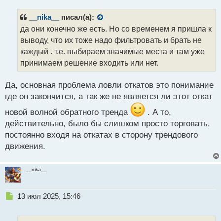
п
р
__nika__
писал(а):
о
да они конечно же есть. Но со временем я пришла к
ч
выводу, что их тоже надо фильтровать и брать не
и
т
каждый . т.е. выбираем значимые места и там уже
а
принимаем решение входить или нет.
н
н
Да, основная проблема ловли откатов это понимание
ы
й
где он закончится, а так же не является ли этот откат
п
новой волной обратного тренда
. А то,
о
с
действительно, было бы слишком просто торговать,
т
постоянно входя на откатах в сторону трендового
движения.
__nika__
Н
13 июл 2025, 15:46
е
п