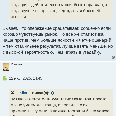
т
когда риск действительно может быть оправдан, а
а
когда лучше не прыгать, и дождаться большей
н
ясности
н
ы
й
Бывает, что опережение срабатывает, особенно если
п
хорошо чувствуешь рынок. Но всё же статистика
о
чаще против. Чем больше ясности и чётче сценарий
с
– тем стабильнее результат. Лучше взять меньше, но
т
с высокой вероятностью, чем играть в угадайку.
Freeman
Н
12 июл 2025, 14:45
е
п
р
__nika__
писал(а):
о
ну мне кажется. есть куча таких моментов. просто
ч
мы не умеем для конца, и правильно их
и
т
применять... у меня в начале торговли было четкое
а