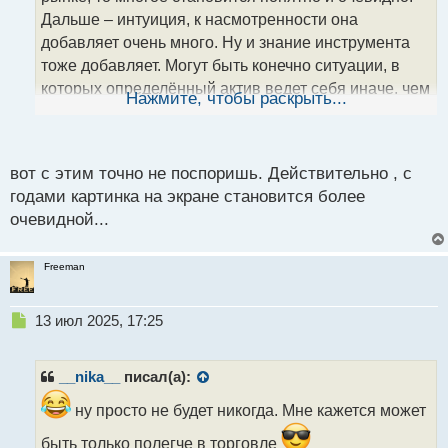
и
т
Дальше – интуиция, к насмотренности она
а
добавляет очень много. Ну и знание инструмента
н
тоже добавляет. Могут быть конечно ситуации, в
н
которых определённый актив ведет себя иначе, чем
ы
Нажмите, чтобы раскрыть...
й
рынок и знание этого поможет отработать классные
п
сделки.
о
с
вот с этим точно не поспоришь. Действительно , с
т
годами картинка на экране становится более
очевидной...
Freeman
Н
13 июл 2025, 17:25
е
п
р
__nika__
писал(а):
о
ч
ну просто не будет никогда. Мне кажется может
и
быть только полегче в торговле
т