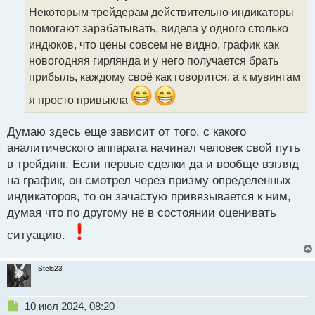
о
Некоторым трейдерам действительно индикаторы
ч
помогают зарабатывать, видела у одного столько
и
т
индюков, что цены совсем не видно, график как
а
новогодняя гирлянда и у него получается брать
н
прибыль, каждому своё как говорится, а к мувингам
н
ы
я просто привыкла
й
п
Думаю здесь еще зависит от того, с какого
о
с
аналитического аппарата начинал человек свой путь
т
в трейдинг. Если первые сделки да и вообще взгляд
на график, он смотрел через призму определенных
индикаторов, то он зачастую привязывается к ним,
думая что по другому не в состоянии оценивать
ситуацию.
Stels23
Н
10 июл 2024, 08:20