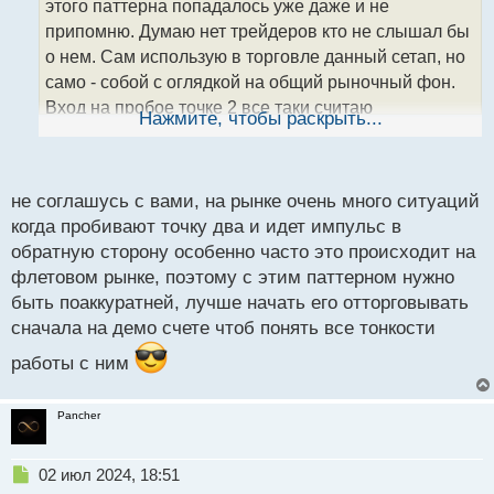
этого паттерна попадалось уже даже и не
и
т
припомню. Думаю нет трейдеров кто не слышал бы
а
о нем. Сам использую в торговле данный сетап, но
н
само - собой с оглядкой на общий рыночный фон.
н
Вход на пробое точке 2 все таки считаю
ы
Нажмите, чтобы раскрыть...
й
поздноватым. Можно входить на опережение, ища
п
такую же модель, но меньшего масштаба после
о
точки 3. Но тем кто только начинает, все же лучше
с
не соглашусь с вами, на рынке очень много ситуаций
отрабатывать пусть и поздний вход, но на пробое
т
когда пробивают точку два и идет импульс в
точки 2 рабочей модели, без вложенности.
обратную сторону особенно часто это происходит на
флетовом рынке, поэтому с этим паттерном нужно
быть поаккуратней, лучше начать его отторговывать
сначала на демо счете чтоб понять все тонкости
работы с ним
Pancher
Н
02 июл 2024, 18:51
е