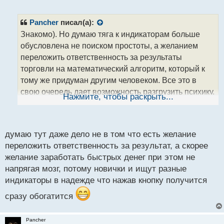
е
п
р
Pancher
писал(а):
о
Знакомо). Но думаю тяга к индикаторам больше
ч
обусловлена не поиском простоты, а желанием
и
т
переложить ответственность за результаты
а
торговли на математический алгоритм, который к
н
тому же придуман другим человеком. Все это в
н
свою очередь дает возможность разгрузить психику,
ы
Нажмите, чтобы раскрыть...
й
которая и так на первых парах подвергается
п
прессингу
. 2В кстати достойный паттерн, но
о
с
думаю тут даже дело не в том что есть желание
как всегда нужно смотреть общий фон
т
переложить ответственность за результат, а скорее
желание заработать быстрых денег при этом не
напрягая мозг, потому новички и ищут разные
индикаторы в надежде что нажав кнопку получится
сразу обогатится
Pancher