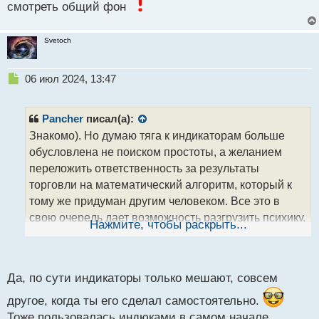
смотреть общий фон
Svetoch
Н
06 июл 2024, 13:47
е
п
р
Pancher
писал(а):
о
Знакомо). Но думаю тяга к индикаторам больше
ч
обусловлена не поиском простоты, а желанием
и
т
переложить ответственность за результаты
а
торговли на математический алгоритм, который к
н
тому же придуман другим человеком. Все это в
н
свою очередь дает возможность разгрузить психику,
ы
Нажмите, чтобы раскрыть...
й
которая и так на первых парах подвергается
п
прессингу
. 2В кстати достойный паттерн, но
о
с
Да, по сути индикаторы только мешают, совсем
как всегда нужно смотреть общий фон
т
другое, когда ты его сделал самостоятельно.
Тоже пользовалась индюками в самом начале