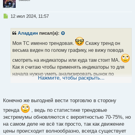
Н
12 июл 2024, 11:57
е
п
р
Аладдин
писал(а):
о
ч
Моя ТС именно трендовая.
Скажу тренд он
и
весьма виден по голому графику, не вижу повода
т
а
смотреть на индикаторы или куда там стоит МА.
н
Как я считаю чтобы применять индикаторы то для
н
начала нужно уметь анализировать рынок по
ы
Нажмите, чтобы раскрыть...
голому графику, а индикаторы в будущем должны
й
п
выступать только кок подтверждение, но далеко не
о
с
основой ТС.
Конечно же выгодней вести торговлю в сторону
т
тренда
, ведь по статистике трендовые
экстремумы обновляются с вероятностью 70-75%, но
на самом деле не всё так просто, так как движение
цены происходит волнообразно, всегда существует