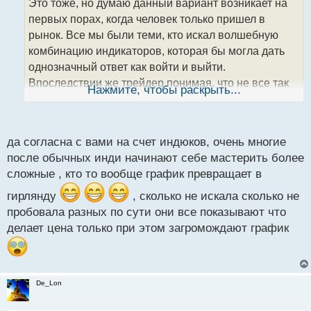
Это тоже, но думаю данный вариант возникает на
ч
первых порах, когда человек только пришел в
и
т
рынок. Все мы были теми, кто искал волшебную
а
комбинацию индикаторов, которая бы могла дать
н
однозначный ответ как войти и выйти.
н
Впоследствии же трейдер понимая, что не все так
ы
Нажмите, чтобы раскрыть...
й
просто, начинает примерять ответственность за
п
свои деяния, и большинству это не очень нравится,
о
так как психика напрягается и нервы шевелятся.
с
да согласна с вами на счет индюков, очень многие
Вот и начинают опять, только уже под другим
т
после обычных инди начинают себе мастерить более
соусом, использовать индюки.
сложные , кто то вообще график превращает в
гирлянду
, сколько не искала сколько не
пробовала разных по сути они все показывают что
делает цена только при этом загромождают график
De_Lon