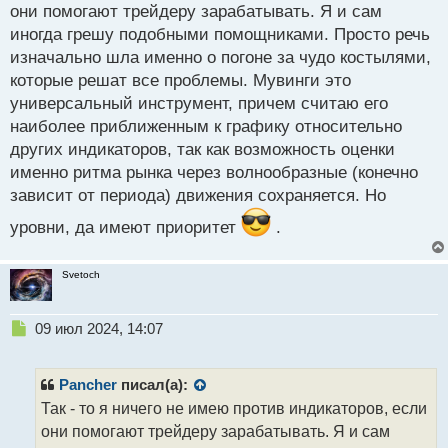
они помогают трейдеру зарабатывать. Я и сам
т
иногда грешу подобными помощниками. Просто речь
изначально шла именно о погоне за чудо костылями,
которые решат все проблемы. Мувинги это
универсальный инструмент, причем считаю его
наиболее приближенным к графику относительно
других индикаторов, так как возможность оценки
именно ритма рынка через волнообразные (конечно
зависит от периода) движения сохраняется. Но
уровни, да имеют приоритет
.
Svetoch
Н
09 июл 2024, 14:07
е
п
р
Pancher
писал(а):
о
Так - то я ничего не имею против индикаторов, если
ч
они помогают трейдеру зарабатывать. Я и сам
и