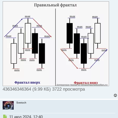
436346346364 (9.99 КБ) 3722 просмотра
Svetoch
Н
11 июл 2024, 12:40