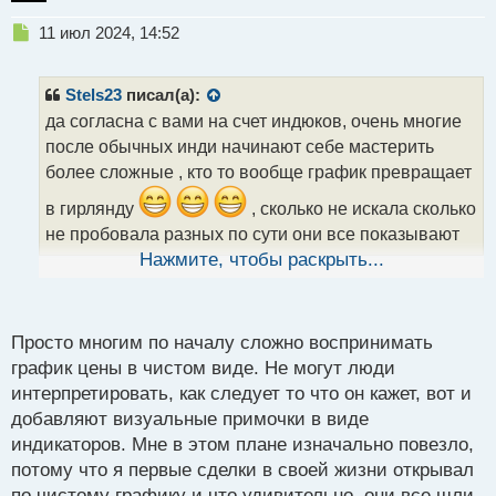
Н
11 июл 2024, 14:52
е
п
р
Stels23
писал(а):
о
да согласна с вами на счет индюков, очень многие
ч
после обычных инди начинают себе мастерить
и
т
более сложные , кто то вообще график превращает
а
в гирлянду
, сколько не искала сколько
н
н
не пробовала разных по сути они все показывают
ы
что делает цена только при этом загромождают
Нажмите, чтобы раскрыть...
й
п
график
о
с
Просто многим по началу сложно воспринимать
т
график цены в чистом виде. Не могут люди
интерпретировать, как следует то что он кажет, вот и
добавляют визуальные примочки в виде
индикаторов. Мне в этом плане изначально повезло,
потому что я первые сделки в своей жизни открывал
по чистому графику и что удивительно, они все шли