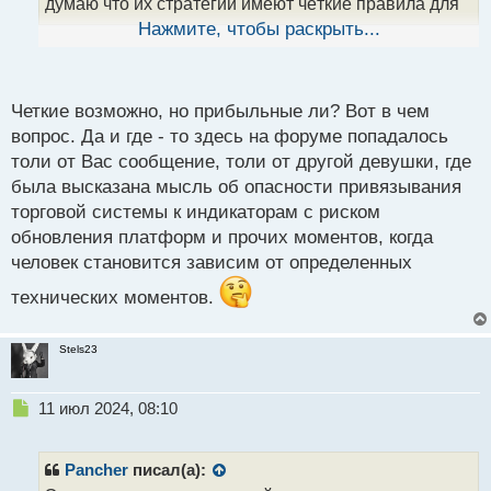
н
думаю что их стратегии имеют чёткие правила для
ы
сигнала на вход и выход что позволяет
Нажмите, чтобы раскрыть...
й
начинающему трейдеру соблюдать правила по
п
о
индикаторам
с
Четкие возможно, но прибыльные ли? Вот в чем
т
вопрос. Да и где - то здесь на форуме попадалось
толи от Вас сообщение, толи от другой девушки, где
была высказана мысль об опасности привязывания
торговой системы к индикаторам с риском
обновления платформ и прочих моментов, когда
человек становится зависим от определенных
технических моментов.
Stels23
Н
11 июл 2024, 08:10
е
п
р
Pancher
писал(а):
о