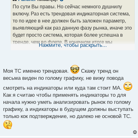
о
По сути Вы правы. Но сейчас немного душнилу
ч
включу. Раз есть трендовая индикаторная система,
и
т
то по идее в нее должен быть заложен параметр,
а
выявляющий как раз данную фазу рынка, иначе это
н
будет просто система, которая более успешна в
н
тренде, чем во флете. В конечном итоге мы
ы
Нажмите, чтобы раскрыть...
й
приходим к тому что основная задача - это
п
идентификация фазовых состояний рынка. Здесь
о
вспоминаются слова одно из трейдеров на
с
очередном форуме о том, что нужно учиться
т
Моя ТС именно трендовая.
Скажу тренд он
работать в боковике, тогда выход на тренд можно
весьма виден по голому графику, не вижу повода
поймать автоматом. По этой логике универсальной
смотреть на индикаторы или куда там стоит МА.
системой должна быть та, что идентифицирует
Как я считаю чтобы применять индикаторы то для
флет с фильтрацией выхода из диапазона.
начала нужно уметь анализировать рынок по голому
графику, а индикаторы в будущем должны выступать
только кок подтверждение, но далеко не основой ТС.