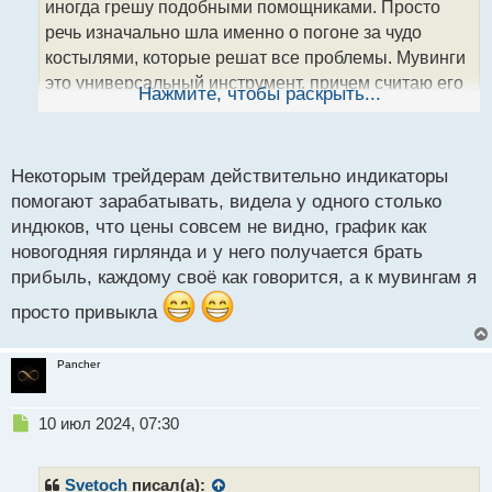
т
иногда грешу подобными помощниками. Просто
а
речь изначально шла именно о погоне за чудо
н
костылями, которые решат все проблемы. Мувинги
н
это универсальный инструмент, причем считаю его
ы
Нажмите, чтобы раскрыть...
й
наиболее приближенным к графику относительно
п
других индикаторов, так как возможность оценки
о
именно ритма рынка через волнообразные
с
Некоторым трейдерам действительно индикаторы
(конечно зависит от периода) движения
т
помогают зарабатывать, видела у одного столько
сохраняется. Но уровни, да имеют приоритет
.
индюков, что цены совсем не видно, график как
новогодняя гирлянда и у него получается брать
прибыль, каждому своё как говорится, а к мувингам я
просто привыкла
Pancher
Н
10 июл 2024, 07:30
е
п
р
Svetoch
писал(а):