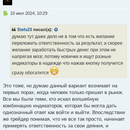
Н
10 июл 2024, 10:29
е
п
р
Stels23
писал(а):
о
думаю тут даже дело не в том что есть желание
ч
переложить ответственность за результат, а скорее
и
т
желание заработать быстрых денег при этом не
а
напрягая мозг, потому новички и ищут разные
н
индикаторы в надежде что нажав кнопку получится
н
ы
сразу обогатится
й
п
Это тоже, но думаю данный вариант возникает на
о
с
первых порах, когда человек только пришел в рынок.
т
Все мы были теми, кто искал волшебную
комбинацию индикаторов, которая бы могла дать
однозначный ответ как войти и выйти. Впоследствии
же трейдер понимая, что не все так просто, начинает
примерять ответственность за свои деяния, и