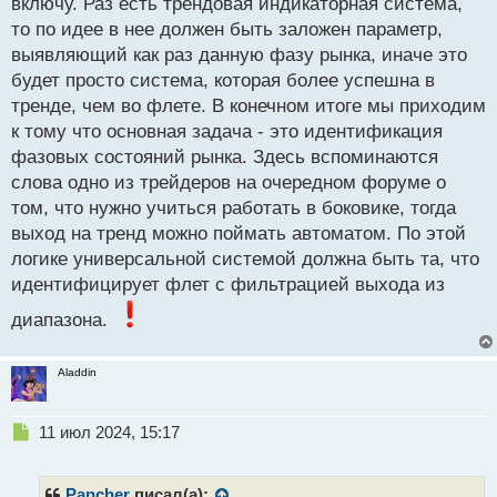
включу. Раз есть трендовая индикаторная система,
о
с
то по идее в нее должен быть заложен параметр,
т
выявляющий как раз данную фазу рынка, иначе это
будет просто система, которая более успешна в
тренде, чем во флете. В конечном итоге мы приходим
к тому что основная задача - это идентификация
фазовых состояний рынка. Здесь вспоминаются
слова одно из трейдеров на очередном форуме о
том, что нужно учиться работать в боковике, тогда
выход на тренд можно поймать автоматом. По этой
логике универсальной системой должна быть та, что
идентифицирует флет с фильтрацией выхода из
диапазона.
Aladdin
Н
11 июл 2024, 15:17
е
п
р
Pancher
писал(а):