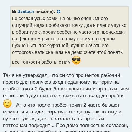
п
р
Svetoch
писал(а):
о
не соглашусь с вами, на рынке очень много
ч
ситуаций когда пробивают точку два и идет импульс
и
т
в обратную сторону особенно часто это происходит
а
на флетовом рынке, поэтому с этим паттерном
н
нужно быть поаккуратней, лучше начать его
н
отторговывать сначала на демо счете чтоб понять
ы
й
все тонкости работы с ним
п
о
с
Так я не утверждал, что он сто процентов рабочий,
т
просто для новичков вход поданному паттерну на
пробое точки 2 будет более понятным и простым, чем
если они будут пытаться выхватить вход до пробоя
. А то что после пробоя точки 2 часто бывают
моменты что идет обратка, это да, ну так потому и
нужно с умом, даже к казалось бы простым
паттернам подходить. Про демо полностью согласен,