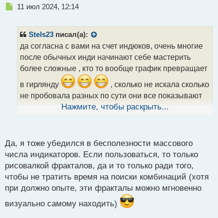
Н
11 июл 2024, 12:14
е
п
р
Stels23
писал(а):
о
да согласна с вами на счет индюков, очень многие
ч
после обычных инди начинают себе мастерить
и
т
более сложные , кто то вообще график превращает
а
в гирлянду
, сколько не искала сколько
н
н
не пробовала разных по сути они все показывают
ы
что делает цена только при этом загромождают
Нажмите, чтобы раскрыть...
й
п
график
о
с
Да, я тоже убедился в бесполезности массового
т
числа индикаторов. Если пользоваться, то только
рисовалкой фракталов, да и то только ради того,
чтобы не тратить время на поиски комбинаций (хотя
при должно опыте, эти фракталы можно мгновенно
визуально самому находить)