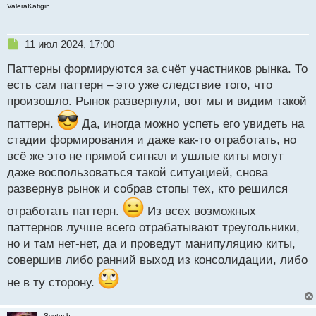
ValeraKatigin
Н
11 июл 2024, 17:00
е
Паттерны формируются за счёт участников рынка. То
п
р
есть сам паттерн – это уже следствие того, что
о
произошло. Рынок развернули, вот мы и видим такой
ч
и
паттерн.
Да, иногда можно успеть его увидеть на
т
стадии формирования и даже как-то отработать, но
а
всё же это не прямой сигнал и ушлые киты могут
н
н
даже воспользоваться такой ситуацией, снова
ы
развернув рынок и собрав стопы тех, кто решился
й
п
отработать паттерн.
Из всех возможных
о
паттернов лучше всего отрабатывают треугольники,
с
но и там нет-нет, да и проведут манипуляцию киты,
т
совершив либо ранний выход из консолидации, либо
не в ту сторону.
Svetoch