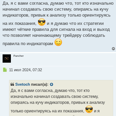
с
Да, я с вами согласна, думаю что, тот кто изначально
т
начинал создавать свою систему, опираясь на кучу
индикаторов, привык к анализу только ориентируясь
на их показания,
и я думаю что их стратегии
имеют чёткие правила для сигнала на вход и выход
что позволяет начинающему трейдеру соблюдать
правила по индикаторам
Pancher
Н
11 июл 2024, 07:32
е
п
р
Svetoch
писал(а):
о
Да, я с вами согласна, думаю что, тот кто
ч
изначально начинал создавать свою систему,
и
т
опираясь на кучу индикаторов, привык к анализу
а
только ориентируясь на их показания,
и я
н