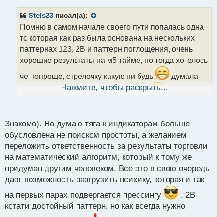
п
р
Stels23
писал(а):
о
Помню в самом начале своего пути попалась одна
ч
тс которая как раз была основана на нескольких
и
т
паттернах 123, 2B и паттерн поглощения, очень
а
хорошие результаты на м5 тайме, но тогда хотелось
н
н
че попроще, стрелочку какую ни будь
думала
ы
Нажмите, чтобы раскрыть...
что индикаторы показывают точнее
й
п
если кому интересно вот паттерн 2B вам в копилку
о
2b.webp
с
Знакомо). Но думаю тяга к индикаторам больше
т
обусловлена не поиском простоты, а желанием
переложить ответственность за результаты торговли
на математический алгоритм, который к тому же
придуман другим человеком. Все это в свою очередь
дает возможность разгрузить психику, которая и так
на первых парах подвергается прессингу
. 2В
кстати достойный паттерн, но как всегда нужно