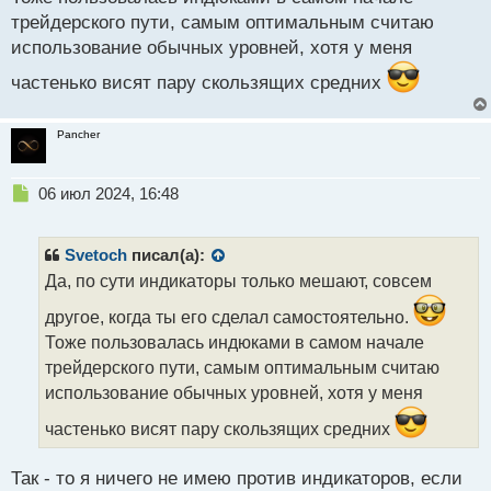
трейдерского пути, самым оптимальным считаю
использование обычных уровней, хотя у меня
частенько висят пару скользящих средних
Pancher
Н
06 июл 2024, 16:48
е
п
р
Svetoch
писал(а):
о
Да, по сути индикаторы только мешают, совсем
ч
и
другое, когда ты его сделал самостоятельно.
т
Тоже пользовалась индюками в самом начале
а
трейдерского пути, самым оптимальным считаю
н
н
использование обычных уровней, хотя у меня
ы
частенько висят пару скользящих средних
й
п
о
Так - то я ничего не имею против индикаторов, если
с