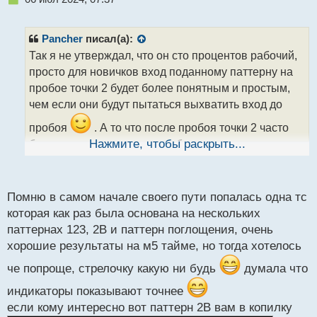
е
п
р
Pancher
писал(а):
о
Так я не утверждал, что он сто процентов рабочий,
ч
просто для новичков вход поданному паттерну на
и
т
пробое точки 2 будет более понятным и простым,
а
чем если они будут пытаться выхватить вход до
н
н
пробоя
. А то что после пробоя точки 2 часто
ы
бывают моменты что идет обратка, это да, ну так
Нажмите, чтобы раскрыть...
й
потому и нужно с умом, даже к казалось бы
п
простым паттернам подходить. Про демо
о
с
полностью согласен, лучше на нем наработать
Помню в самом начале своего пути попалась одна тс
т
восприятие данного паттерна.
которая как раз была основана на нескольких
паттернах 123, 2B и паттерн поглощения, очень
хорошие результаты на м5 тайме, но тогда хотелось
че попроще, стрелочку какую ни будь
думала что
индикаторы показывают точнее
если кому интересно вот паттерн 2B вам в копилку