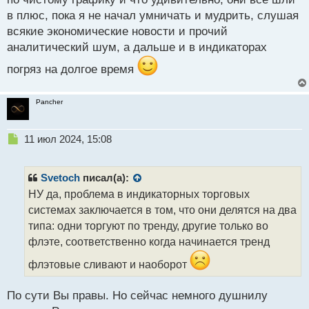
в плюс, пока я не начал умничать и мудрить, слушая
всякие экономические новости и прочий
аналитический шум, а дальше и в индикаторах
погряз на долгое время
Pancher
Н
11 июл 2024, 15:08
е
п
р
Svetoch
писал(а):
о
НУ да, проблема в индикаторных торговых
ч
системах заключается в том, что они делятся на два
и
т
типа: одни торгуют по тренду, другие только во
а
флэте, соответственно когда начинается тренд
н
н
флэтовые сливают и наоборот
ы
й
По сути Вы правы. Но сейчас немного душнилу
п