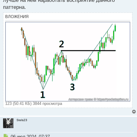
лучше на нем наработать восприятие данного
паттерна.
ВЛОЖЕНИЯ
123 (50.41 КБ) 3844 просмотра
Stels23
Н
06 июл 2024, 07:37