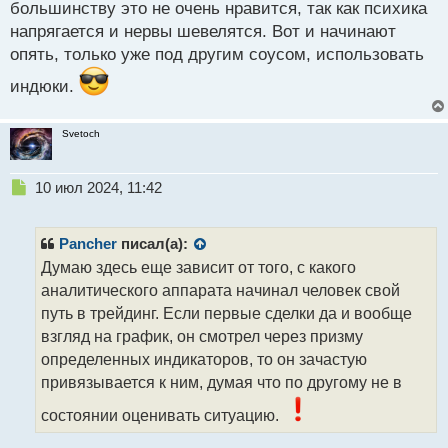
большинству это не очень нравится, так как психика
напрягается и нервы шевелятся. Вот и начинают
опять, только уже под другим соусом, использовать
индюки.
Svetoch
Н
10 июл 2024, 11:42
е
п
р
Pancher
писал(а):
о
Думаю здесь еще зависит от того, с какого
ч
аналитического аппарата начинал человек свой
и
т
путь в трейдинг. Если первые сделки да и вообще
а
взгляд на график, он смотрел через призму
н
определенных индикаторов, то он зачастую
н
привязывается к ним, думая что по другому не в
ы
й
состоянии оценивать ситуацию.
п
о