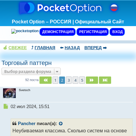
Pocket Option – РОССИЯ | Официальный Сайт
ДЕМОНСТРАЦИЯ
РЕГИСТРАЦИЯ
ВХОД
🍏
СВЕЖЕЕ
⤴️
ГЛАВНАЯ
⬅️
НАЗАД
ВПЕРЕД
➡️
Торговый паттерн
Выбор раздела форума
1
2
3
4
5
Пред.
След.
След.
92 поста
Svetoch
Н
02 июл 2024, 15:51
е
п
р
Pancher
писал(а):
о
Неубиваемая классика. Сколько систем на основе
ч