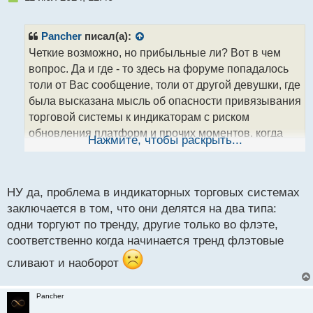
е
п
р
Pancher
писал(а):
о
Четкие возможно, но прибыльные ли? Вот в чем
ч
вопрос. Да и где - то здесь на форуме попадалось
и
т
толи от Вас сообщение, толи от другой девушки, где
а
была высказана мысль об опасности привязывания
н
торговой системы к индикаторам с риском
н
обновления платформ и прочих моментов, когда
ы
Нажмите, чтобы раскрыть...
й
человек становится зависим от определенных
п
технических моментов.
о
с
НУ да, проблема в индикаторных торговых системах
т
заключается в том, что они делятся на два типа:
одни торгуют по тренду, другие только во флэте,
соответственно когда начинается тренд флэтовые
сливают и наоборот
Pancher