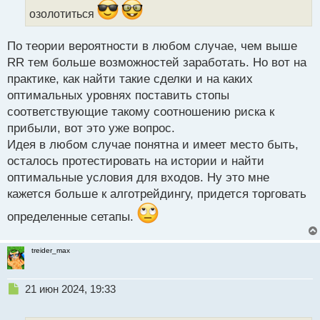
ы
озолотиться
й
п
По теории вероятности в любом случае, чем выше
о
с
RR тем больше возможностей заработать. Но вот на
т
практике, как найти такие сделки и на каких
оптимальных уровнях поставить стопы
соответствующие такому соотношению риска к
прибыли, вот это уже вопрос.
Идея в любом случае понятна и имеет место быть,
осталось протестировать на истории и найти
оптимальные условия для входов. Ну это мне
кажется больше к алготрейдингу, придется торговать
определенные сетапы.
treider_max
Н
21 июн 2024, 19:33
е
п