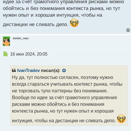
с
идее за счёт грамотного управления рисками можно
т
обойтись и без понимания контекста рынка, но тут
нужен опыт и хорошая интуиция, чтобы на
дистанции не сливать депо.
treider_max
Н
16 июн 2024, 20:05
е
п
р
IvanTradov
писал(а):
о
Ну да, тут полностью согласен, поэтому нужно
ч
всегда стараться учитывать контекст рынка, чтобы
и
т
не торговать тупо паттерны без понимания.
а
Вообще по идее за счёт грамотного управления
н
рисками можно обойтись и без понимания
н
контекста рынка, но тут нужен опыт и хорошая
ы
й
интуиция, чтобы на дистанции не сливать депо.
п
о