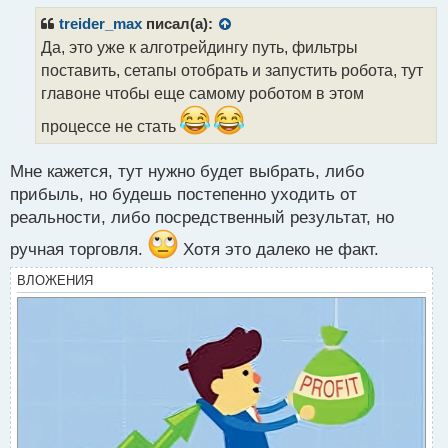
п
р
treider_max
писал(а):
о
Да, это уже к алготрейдингу путь, фильтры
ч
поставить, сетапы отобрать и запустить робота, тут
и
т
главоне чтобы еще самому роботом в этом
а
процессе не стать
н
н
ы
Мне кажется, тут нужно будет выбрать, либо
й
прибыль, но будешь постепенно уходить от
п
реальности, либо посредственный результат, но
о
с
ручная торговля.
Хотя это далеко не факт.
т
ВЛОЖЕНИЯ