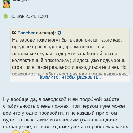
treider_max
Н
30 июн 2024, 19:04
е
п
р
Pancher
писал(а):
о
На заводе тоже могут быть свои риски, такие как :
ч
вредное производство, травматичность и
и
т
летальные случаи, задержки заработной платы,
а
коллективный алкоголизм) И здесь уже подумаешь
н
стоит ли в такой реальности находиться или нет. Но
н
осязаемость стабильности на нем лучше выражена,
ы
Нажмите, чтобы раскрыть...
й
чем в трейдинге, хотя это может быть просто
п
иллюзорное восприятие, так как ответственность за
о
некоторые моменты переложена на других, в
с
Ну вообще да, в заводской и ей подобной работе
отличии от рынка.
т
стабильность очень ложная, при первом пуке может
всё что угодно произойти, и не каждый при этом
будет готов к таким изменениям (банально даже
сокращение, не говоря даже уже и о проблемах каких-