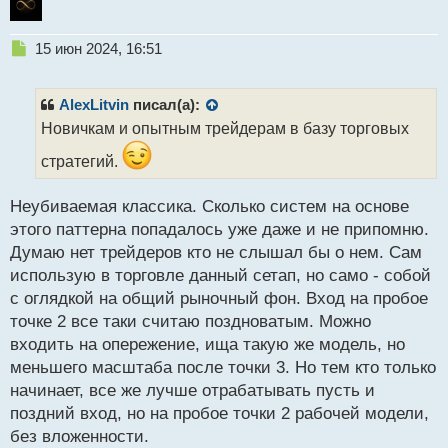
Н
15 июн 2024, 16:51
е
п
р
AlexLitvin
писал(а):
о
Новичкам и опытным трейдерам в базу торговых
ч
и
стратегий.
т
а
Неубиваемая классика. Сколько систем на основе
н
н
этого паттерна попадалось уже даже и не припомню.
ы
Думаю нет трейдеров кто не слышал бы о нем. Сам
й
использую в торговле данный сетап, но само - собой
п
с оглядкой на общий рыночный фон. Вход на пробое
о
с
точке 2 все таки считаю поздноватым. Можно
т
входить на опережение, ища такую же модель, но
меньшего масштаба после точки 3. Но тем кто только
начинает, все же лучше отрабатывать пусть и
поздний вход, но на пробое точки 2 рабочей модели,
без вложенности.