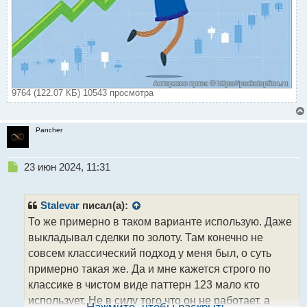
9764 (122.07 КБ) 10543 просмотра
Pancher
Н
23 июн 2024, 11:31
е
п
р
Stalevar
писал(а):
о
То же примерно в таком варианте использую. Даже
ч
выкладывал сделки по золоту. Там конечно не
и
т
совсем классический подход у меня был, о суть
а
примерно такая же. Да и мне кажется строго по
н
классике в чистом виде паттерн 123 мало кто
н
использует. Не в силу того что он не работает, а
ы