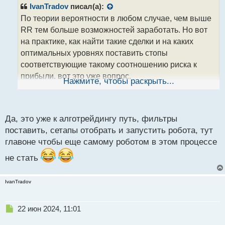
р
IvanTradov
писал(а):
о
По теории вероятности в любом случае, чем выше
ч
RR тем больше возможностей заработать. Но вот
и
т
на практике, как найти такие сделки и на каких
а
оптимальных уровнях поставить стопы
н
соответствующие такому соотношению риска к
н
прибыли, вот это уже вопрос.
ы
Нажмите, чтобы раскрыть...
й
Идея в любом случае понятна и имеет место быть,
п
осталось протестировать на истории и найти
о
оптимальные условия для входов. Ну это мне
с
Да, это уже к алготрейдингу путь, фильтры
кажется больше к алготрейдингу, придется
т
поставить, сетапы отобрать и запустить робота, тут
торговать определенные сетапы.
главоне чтобы еще самому роботом в этом процессе
не стать
IvanTradov
Н
22 июн 2024, 11:01
е