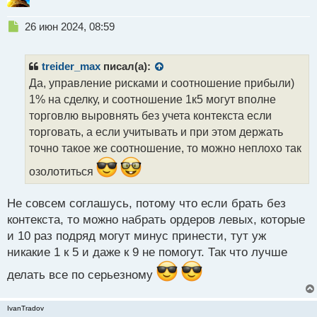
Н
26 июн 2024, 08:59
е
п
р
treider_max
писал(а):
о
Да, управление рисками и соотношение прибыли)
ч
1% на сделку, и соотношение 1к5 могут вполне
и
т
торговлю выровнять без учета контекста если
а
торговать, а если учитывать и при этом держать
н
точно такое же соотношение, то можно неплохо так
н
ы
озолотиться
й
п
Не совсем соглашусь, потому что если брать без
о
с
контекста, то можно набрать ордеров левых, которые
т
и 10 раз подряд могут минус принести, тут уж
никакие 1 к 5 и даже к 9 не помогут. Так что лучше
делать все по серьезному
IvanTradov