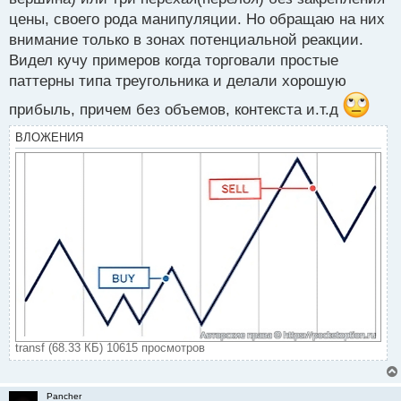
а
цены, своего рода манипуляции. Но обращаю на них
н
н
внимание только в зонах потенциальной реакции.
ы
Видел кучу примеров когда торговали простые
й
паттерны типа треугольника и делали хорошую
п
о
прибыль, причем без объемов, контекста и.т.д
с
т
ВЛОЖЕНИЯ
transf (68.33 КБ) 10615 просмотров
Pancher