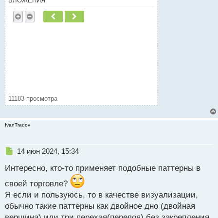
ВЛОЖЕНИЯ
и
т
Пред.
След.
а
н
н
ы
й
п
о
с
т
11183 просмотра
IvanTradov
Н
14 июн 2024, 15:34
е
Интересно, кто-то применяет подобные паттерны в
п
р
своей торговле?
о
Я если и пользуюсь, то в качестве визуализации,
ч
и
обычно такие паттерны как двойное дно (двойная
т
вершина) или три перехая(перелоя) без закрепления