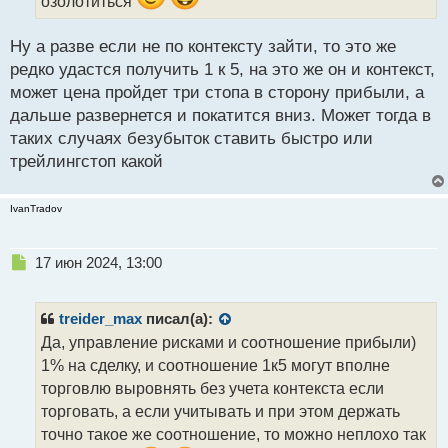
озолотиться
й
п
Ну а разве если не по контексту зайти, то это же
о
с
редко удастся получить 1 к 5, на это же он и контекст,
т
может цена пройдет три стопа в сторону прибыли, а
дальше развернется и покатится вниз. Может тогда в
таких случаях безубыток ставить быстро или
трейлингстоп какой
IvanTradov
Н
17 июн 2024, 13:00
е
п
р
treider_max
писал(а):
о
Да, управление рисками и соотношение прибыли)
ч
1% на сделку, и соотношение 1к5 могут вполне
и
т
торговлю выровнять без учета контекста если
а
торговать, а если учитывать и при этом держать
н
точно такое же соотношение, то можно неплохо так
н