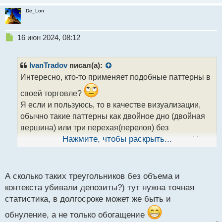
De_Lon
Н
16 июн 2024, 08:12
е
п
р
IvanTradov
писал(а):
о
Интересно, кто-то применяет подобные паттерны в
ч
и
своей торговле?
т
Я если и пользуюсь, то в качестве визуализации,
а
обычно такие паттерны как двойное дно (двойная
н
н
вершина) или три перехая(перелоя) без
ы
закрепления цены, своего рода манипуляции. Но
Нажмите, чтобы раскрыть...
й
обращаю на них внимание только в зонах
п
потенциальной реакции.
о
с
Видел кучу примеров когда торговали простые
А сколько таких треугольников без объема и
т
паттерны типа треугольника и делали хорошую
контекста убивали депозиты?) тут нужна точная
статистика, в долгосроке может же быть и
прибыль, причем без объемов, контекста и.т.д
обнуление, а не только обогащение