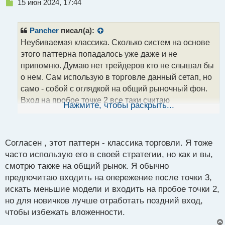
Н
15 июн 2024, 17:44
е
п
р
Pancher
писал(а):
о
Неубиваемая классика. Сколько систем на основе
ч
этого паттерна попадалось уже даже и не
и
т
припомню. Думаю нет трейдеров кто не слышал бы
а
о нем. Сам использую в торговле данный сетап, но
н
само - собой с оглядкой на общий рыночный фон.
н
Вход на пробое точке 2 все таки считаю
ы
Нажмите, чтобы раскрыть...
й
поздноватым. Можно входить на опережение, ища
п
такую же модель, но меньшего масштаба после
о
точки 3. Но тем кто только начинает, все же лучше
с
Согласен , этот паттерн - классика торговли. Я тоже
отрабатывать пусть и поздний вход, но на пробое
т
часто использую его в своей стратегии, но как и вы,
точки 2 рабочей модели, без вложенности.
смотрю также на общий рынок. Я обычно
предпочитаю входить на опережение после точки 3,
искать меньшие модели и входить на пробое точки 2,
но для новичков лучше отработать поздний вход,
чтобы избежать вложенности.