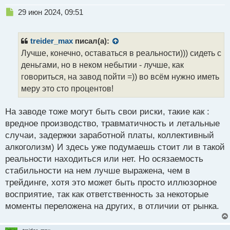
Н
29 июн 2024, 09:51
е
п
р
treider_max
писал(а):
о
Лучше, конечно, оставаться в реальности))) сидеть с
ч
деньгами, но в неком небытии - лучше, как
и
т
говориться, на завод пойти =)) во всём нужно иметь
а
меру это сто процентов!
н
н
На заводе тоже могут быть свои риски, такие как :
ы
й
вредное производство, травматичность и летальные
п
случаи, задержки заработной платы, коллективный
о
алкоголизм) И здесь уже подумаешь стоит ли в такой
с
реальности находиться или нет. Но осязаемость
т
стабильности на нем лучше выражена, чем в
трейдинге, хотя это может быть просто иллюзорное
восприятие, так как ответственность за некоторые
моменты переложена на других, в отличии от рынка.