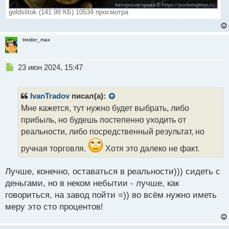
goldslitok (141.98 КБ) 10534 просмотра
treider_max
Н
23 июн 2024, 15:47
е
п
р
IvanTradov
писал(а):
о
Мне кажется, тут нужно будет выбрать, либо
ч
прибыль, но будешь постепенно уходить от
и
т
реальности, либо посредственный результат, но
а
ручная торговля.
Хотя это далеко не факт.
н
н
ы
Лучше, конечно, оставаться в реальности))) сидеть с
й
деньгами, но в неком небытии - лучше, как
п
говориться, на завод пойти =)) во всём нужно иметь
о
с
меру это сто процентов!
т