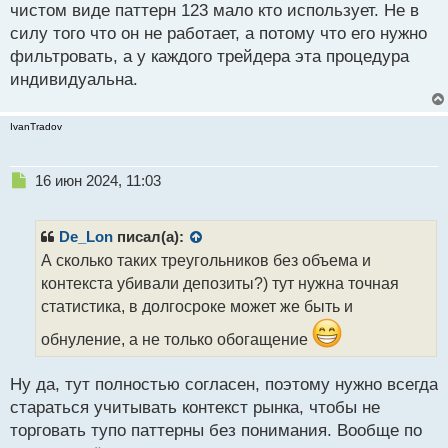
чистом виде паттерн 123 мало кто использует. Не в
силу того что он не работает, а потому что его нужно
фильтровать, а у каждого трейдера эта процедура
индивидуальна.
IvanTradov
Н
16 июн 2024, 11:03
е
п
р
De_Lon
писал(а):
о
А сколько таких треугольников без объема и
ч
контекста убивали депозиты?) тут нужна точная
и
т
статистика, в долгосроке может же быть и
а
обнуление, а не только обогащение
н
н
ы
Ну да, тут полностью согласен, поэтому нужно всегда
й
стараться учитывать контекст рынка, чтобы не
п
торговать тупо паттерны без понимания. Вообще по
о