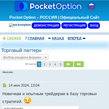
Pocket Option – РОССИЯ | Официальный Сайт
ДЕМОНСТРАЦИЯ
РЕГИСТРАЦИЯ
ВХОД
🍏
СВЕЖЕЕ
⤴️
ГЛАВНАЯ
⬅️
НАЗАД
ВПЕРЕД
➡️
Торговый паттерн
Выбор раздела форума
1
2
3
4
5
След.
След.
92 поста
AlexLitvin
Н
14 июн 2024, 13:04
е
Новичкам и опытным трейдерам в базу торговых
п
р
стратегий.
о
ч