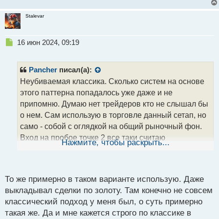
Stalevar
Н
16 июн 2024, 09:19
е
п
р
Pancher
писал(а):
о
Неубиваемая классика. Сколько систем на основе
ч
этого паттерна попадалось уже даже и не
и
т
припомню. Думаю нет трейдеров кто не слышал бы
а
о нем. Сам использую в торговле данный сетап, но
н
само - собой с оглядкой на общий рыночный фон.
н
Вход на пробое точке 2 все таки считаю
ы
Нажмите, чтобы раскрыть...
й
поздноватым. Можно входить на опережение, ища
п
такую же модель, но меньшего масштаба после
о
точки 3. Но тем кто только начинает, все же лучше
с
То же примерно в таком варианте использую. Даже
отрабатывать пусть и поздний вход, но на пробое
т
выкладывал сделки по золоту. Там конечно не совсем
точки 2 рабочей модели, без вложенности.
классический подход у меня был, о суть примерно
такая же. Да и мне кажется строго по классике в