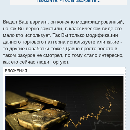
Нажмите, чтобы раскрыть...
й
потому что его нужно фильтровать, а у каждого
п
трейдера эта процедура индивидуальна.
о
с
Видел Ваш вариант, он конечно модифицированный,
т
но как Вы верно заметили, в классическом виде его
мало кто использует. Так Вы только модификации
данного торгового паттерна используете или какие -
то другие наработки тоже? Давно просто золото в
таком ракурсе не смотрел, по тому стало интересно,
как его сейчас люди торгуют.
ВЛОЖЕНИЯ