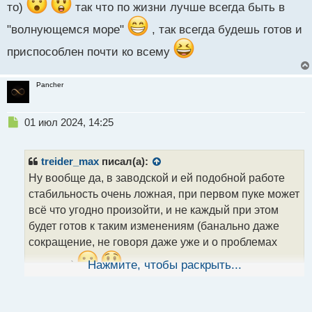
то)
так что по жизни лучше всегда быть в
"волнующемся море"
, так всегда будешь готов и
приспособлен почти ко всему
Pancher
Н
01 июл 2024, 14:25
е
п
р
treider_max
писал(а):
о
Ну вообще да, в заводской и ей подобной работе
ч
стабильность очень ложная, при первом пуке может
и
т
всё что угодно произойти, и не каждый при этом
а
будет готов к таким изменениям (банально даже
н
сокращение, не говоря даже уже и о проблемах
н
ы
каких-то)
Нажмите, чтобы раскрыть...
так что по жизни лучше всегда
й
п
быть в "волнующемся море"
, так всегда
о
с
будешь готов и приспособлен почти ко всему