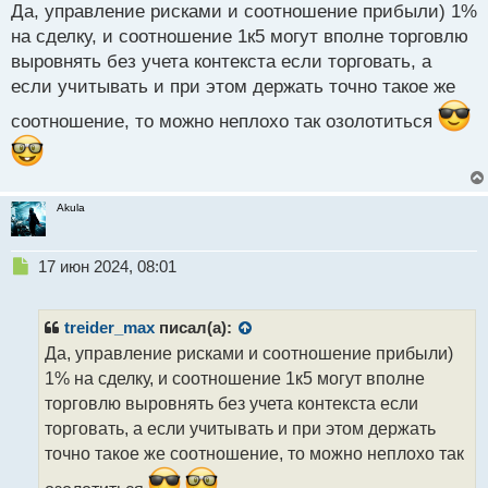
с
Да, управление рисками и соотношение прибыли) 1%
т
на сделку, и соотношение 1к5 могут вполне торговлю
выровнять без учета контекста если торговать, а
если учитывать и при этом держать точно такое же
соотношение, то можно неплохо так озолотиться
Akula
Н
17 июн 2024, 08:01
е
п
р
treider_max
писал(а):
о
Да, управление рисками и соотношение прибыли)
ч
1% на сделку, и соотношение 1к5 могут вполне
и
т
торговлю выровнять без учета контекста если
а
торговать, а если учитывать и при этом держать
н
точно такое же соотношение, то можно неплохо так
н
ы