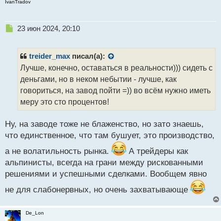
IvanTradov
Н
23 июн 2024, 20:10
е
п
р
treider_max
писал(а):
о
Лучше, конечно, оставаться в реальности))) сидеть с
ч
деньгами, но в неком небытии - лучше, как
и
т
говориться, на завод пойти =)) во всём нужно иметь
а
меру это сто процентов!
н
н
Ну, на заводе тоже не блаженство, но зато знаешь,
ы
й
что единственное, что там бушует, это производство,
п
а не волатильность рынка.
А трейдеры как
о
с
альпинисты, всегда на грани между рискованными
т
решениями и успешными сделками. Вообщем явно
не для слабонервных, но очень захватывающе
De_Lon