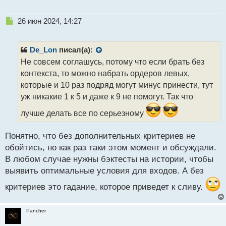
Н
26 июн 2024, 14:27
е
п
р
De_Lon
писал(а):
о
Не совсем соглашусь, потому что если брать без
ч
контекста, то можно набрать ордеров левых,
и
т
которые и 10 раз подряд могут минус принести, тут
а
уж никакие 1 к 5 и даже к 9 не помогут. Так что
н
н
лучше делать все по серьезному
ы
й
Понятно, что без дополнительных критериев не
п
обойтись, но как раз таки этом момент и обсуждали.
о
с
В любом случае нужны бэктесты на истории, чтобы
т
выявить оптимальные условия для входов. А без
критериев это гадание, которое приведет к сливу.
Pancher