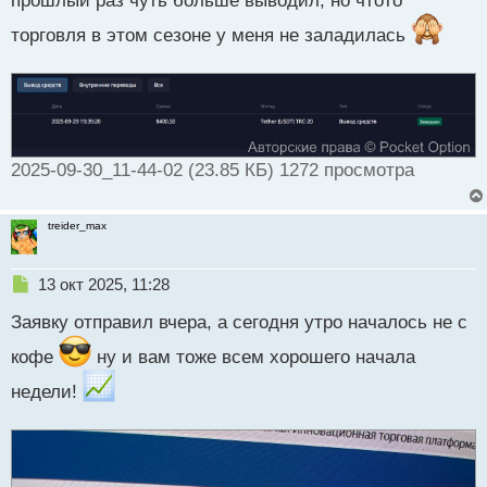
прошлый раз чуть больше выводил, но чтото
о
ч
торговля в этом сезоне у меня не заладилась
и
т
а
н
н
ы
й
2025-09-30_11-44-02 (23.85 КБ) 1272 просмотра
п
о
с
treider_max
т
Н
13 окт 2025, 11:28
е
Заявку отправил вчера, а сегодня утро началось не с
п
р
кофе
ну и вам тоже всем хорошего начала
о
ч
недели!
и
т
а
н
н