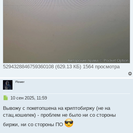
5294328846759360108 (629.13 КБ) 1564 просмотра
Flower
Н
10 сен 2025, 11:59
е
Вывожу с покетопшена на криптобиржу (не на
п
р
стац.кошелек) - проблем не было ни со стороны
о
биржи, ни со стороны ПО
ч
и