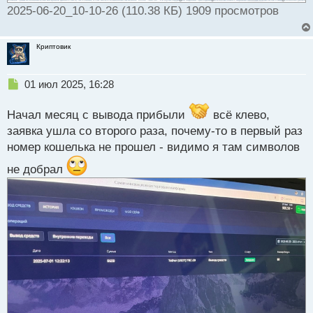
2025-06-20_10-10-26 (110.38 КБ) 1909 просмотров
Криптовик
Н
01 июл 2025, 16:28
е
п
Начал месяц с вывода прибыли
всё клево,
р
заявка ушла со второго раза, почему-то в первый раз
о
номер кошелька не прошел - видимо я там символов
ч
и
не добрал
т
а
н
н
ы
й
п
о
с
т