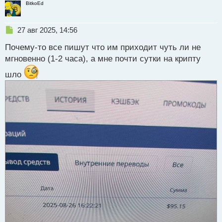
BitkoEd
Н
27 авг 2025, 14:56
е
Почему-то все пишут что им приходит чуть ли не
п
р
мгновенно (1-2 часа), а мне почти сутки на крипту
о
шло
ч
и
т
а
н
н
ы
й
п
о
с
т