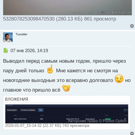
5328078253098470530 (280.13 КБ) 861 просмотр
Tuzuklei
Н
07 янв 2026, 14:19
е
Выводил перед самым новым годом, пришло через
п
р
пару дней только
Мне кажется не смотря на
о
ч
новогодние выходные это всеравно долговато
но
и
т
главное что пришло всё
а
н
ВЛОЖЕНИЯ
н
ы
й
п
2026-01-07_15-14-32 (22.37 КБ) 743 просмотра
о
с