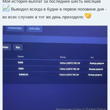
Моя история выплат за последние шесть месяцев
п
р
Выводил всегда в будни в первое половине дня -
о
ч
во всех случаях в тот же день приходило
и
т
а
н
н
ы
й
п
о
с
т