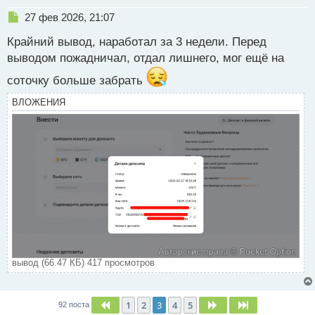
Н
27 фев 2026, 21:07
е
Крайний вывод, наработал за 3 недели. Перед
п
р
выводом пожадничал, отдал лишнего, мог ещё на
о
соточку больше забрать
ч
и
ВЛОЖЕНИЯ
т
а
н
н
ы
й
п
о
с
т
вывод (66.47 КБ) 417 просмотров
1
2
3
4
5
Пред.
След.
След.
92 поста