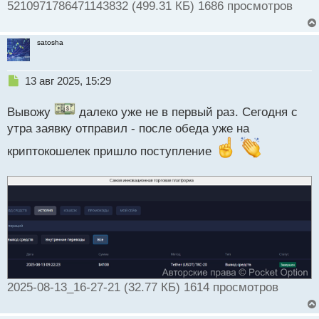
5210971786471143832 (499.31 КБ) 1686 просмотров
satosha
Н
13 авг 2025, 15:29
е
п
Вывожу
далеко уже не в первый раз. Сегодня с
р
утра заявку отправил - после обеда уже на
о
ч
криптокошелек пришло поступление
и
т
а
н
н
ы
й
п
о
с
т
2025-08-13_16-27-21 (32.77 КБ) 1614 просмотров