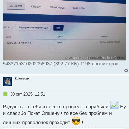
ы
й
п
о
с
т
5433715310202058937 (392.77 КБ) 1198 просмотров
Криптовик
Н
30 окт 2025, 12:51
е
п
Радуюсь за себя что есть прогресс в прибыли
Ну
р
и спасибо Покет Опшену что всё без проблем и
о
ч
лишних проволочек проходит
!
и