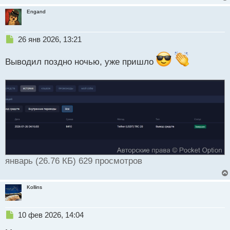
т
Engand
Н
26 янв 2026, 13:21
е
п
Выводил поздно ночью, уже пришло
р
о
ч
и
т
а
н
н
ы
й
п
январь (26.76 КБ) 629 просмотров
о
с
т
Kollins
Н
10 фев 2026, 14:04
е