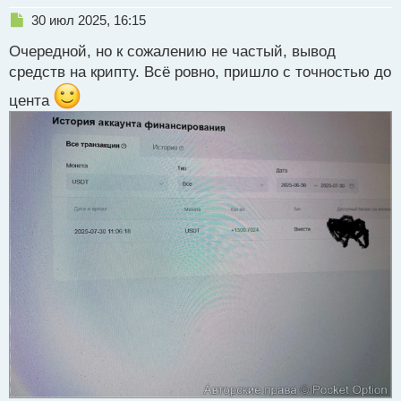
с
т
Н
30 июл 2025, 16:15
е
Очередной, но к сожалению не частый, вывод
п
р
средств на крипту. Всё ровно, пришло с точностью до
о
цента
ч
и
т
а
н
н
ы
й
п
о
с
т