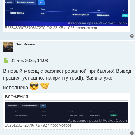
й
п
о
с
т
5233489307870367270 (92.23 КБ) 1025 просмотров
Олег Иваныч
Н
01 дек 2025, 14:03
е
В новый месяц с зафиксированной прибылью! Вывод
п
р
прошел успешно, на крипту (usdt). Заявка уже
о
исполнена
ч
и
ВЛОЖЕНИЯ
т
а
н
н
ы
й
20251201 (23.46 КБ) 927 просмотров
п