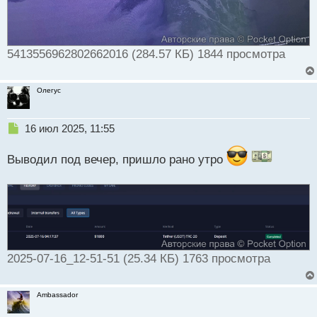
5413556962802662016 (284.57 КБ) 1844 просмотра
Олегус
Н
16 июл 2025, 11:55
е
п
Выводил под вечер, пришло рано утро
р
о
ч
и
т
а
н
н
2025-07-16_12-51-51 (25.34 КБ) 1763 просмотра
ы
й
п
Ambassador
о