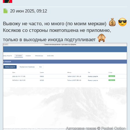
Н
20 июн 2025, 09:12
е
п
Вывожу не часто, но много (по моим меркам)
р
Косяков со стороны покетопшена не припомню,
о
ч
только в выходные иногда подтупливает
и
т
а
н
н
ы
й
п
о
с
т