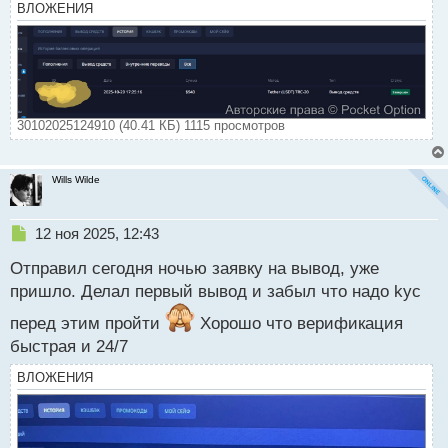
т
ВЛОЖЕНИЯ
а
н
н
ы
й
п
30102025124910 (40.41 КБ) 1115 просмотров
о
с
т
Wills Wilde
Н
12 ноя 2025, 12:43
е
Отправил сегодня ночью заявку на вывод, уже
п
р
пришло. Делал первый вывод и забыл что надо kyc
о
перед этим пройти
ч
Хорошо что верификация
и
быстрая и 24/7
т
а
ВЛОЖЕНИЯ
н
н
ы