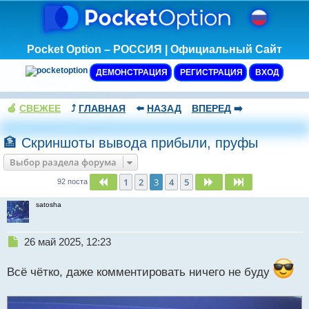
Pocket Option – РОССИЯ | Официальный Сайт
ДЕМОНСТРАЦИЯ
РЕГИСТРАЦИЯ
ВХОД
🍏
СВЕЖЕЕ
⤴️
ГЛАВНАЯ
⬅️
НАЗАД
ВПЕРЕД
➡️
🏦 Скриншоты вывода прибыли, пруфы
Выбор раздела форума
1
2
3
4
5
Пред.
След.
След.
92 поста
satosha
Н
26 май 2025, 12:23
е
п
Всё чётко, даже комментировать ничего не буду
р
о
ч