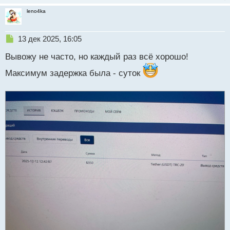
о
с
leno4ka
т
Н
13 дек 2025, 16:05
е
Вывожу не часто, но каждый раз всё хорошо!
п
р
Максимум задержка была - суток
о
ч
и
т
а
н
н
ы
й
п
о
с
т