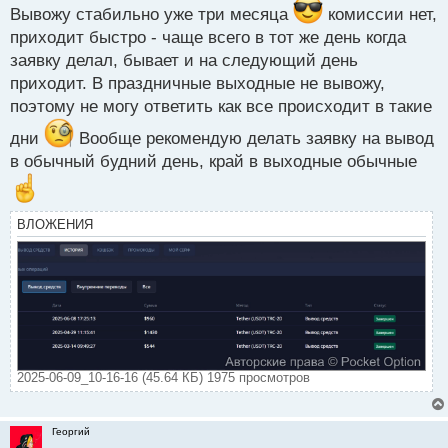
п
Вывожу стабильно уже три месяца
комиссии нет,
р
приходит быстро - чаще всего в тот же день когда
о
заявку делал, бывает и на следующий день
ч
и
приходит. В праздничные выходные не вывожу,
т
поэтому не могу ответить как все происходит в такие
а
н
дни
Вообще рекомендую делать заявку на вывод
н
в обычный будний день, край в выходные обычные
ы
й
п
о
ВЛОЖЕНИЯ
с
т
2025-06-09_10-16-16 (45.64 КБ) 1975 просмотров
Георгий