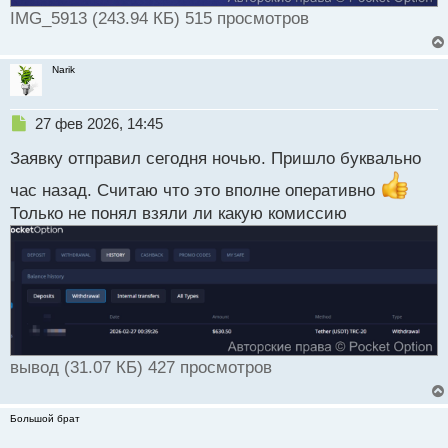
IMG_5913 (243.94 КБ) 515 просмотров
Narik
Н
27 фев 2026, 14:45
е
Заявку отправил сегодня ночью. Пришло буквально
п
р
час назад. Считаю что это вполне оперативно
о
Только не понял взяли ли какую комиссию
ч
и
т
а
н
н
ы
й
п
вывод (31.07 КБ) 427 просмотров
о
с
т
Большой брат