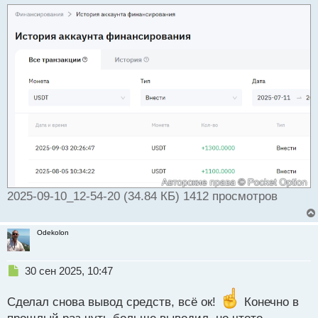
т
а
н
н
ы
й
п
о
с
т
2025-09-10_12-54-20 (34.84 КБ) 1412 просмотров
Odekolon
Н
30 сен 2025, 10:47
е
п
Сделал снова вывод средств, всё ок!
Конечно в
р