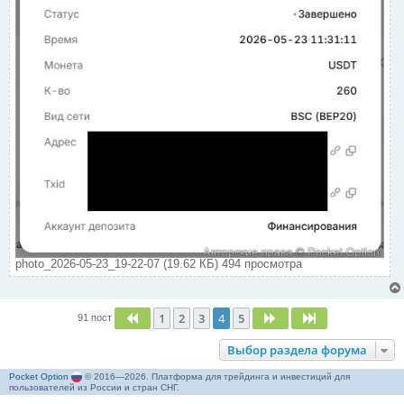
н
ы
й
п
о
с
т
photo_2026-05-23_19-22-07 (19.62 КБ) 494 просмотра
1
2
3
4
5
Пред.
След.
След.
91 пост
Выбор раздела форума
Pocket Option
© 2016—2026. Платформа для трейдинга и инвестиций для
пользователей из России и стран СНГ.