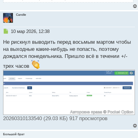
Candle
Н
10 мар 2026, 12:38
е
Не рискнул выводить перед восьмым мартом чтобы
п
р
на выходные какие-нибудь не попасть, поэтому
о
дождался понедельника. Пришло всё в течении +/-
ч
и
трех часов
т
а
н
н
ы
й
п
о
с
20260310133540 (29.03 КБ) 917 просмотров
т
Большой брат