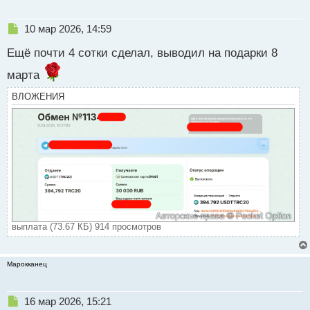
Н
10 мар 2026, 14:59
е
Ещё почти 4 сотки сделал, выводил на подарки 8
п
р
марта
о
ч
ВЛОЖЕНИЯ
и
т
а
н
н
ы
й
п
о
с
т
выплата (73.67 КБ) 914 просмотров
Марокканец
Н
16 мар 2026, 15:21