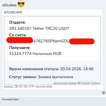
и
объёма
т
а
ВЛОЖЕНИЯ
н
н
ы
й
п
о
с
т
вывод (38.65 КБ) 676 просмотров
Большой брат