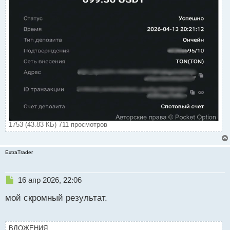
с
т
1753 (43.83 КБ) 711 просмотров
ExtraTrader
Н
16 апр 2026, 22:06
е
мой скромный результат.
п
р
о
ч
ВЛОЖЕНИЯ