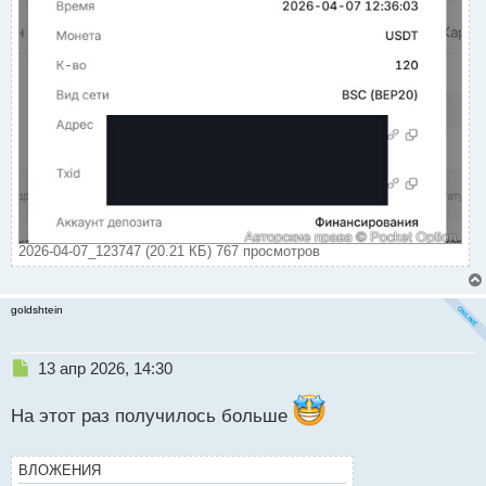
й
п
о
с
т
2026-04-07_123747 (20.21 КБ) 767 просмотров
goldshtein
Н
13 апр 2026, 14:30
е
п
На этот раз получилось больше
р
о
ч
ВЛОЖЕНИЯ
и