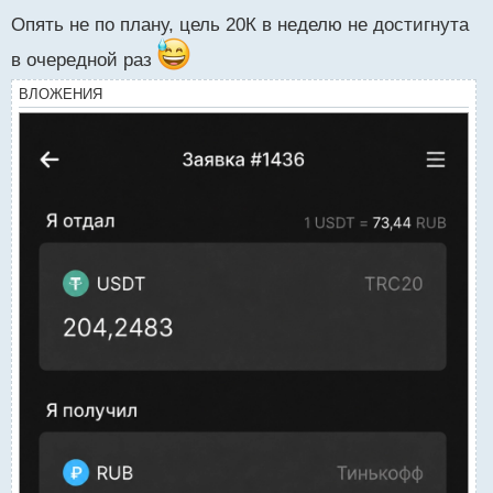
е
Опять не по плану, цель 20К в неделю не достигнута
п
р
в очередной раз
о
ч
ВЛОЖЕНИЯ
и
т
а
н
н
ы
й
п
о
с
т