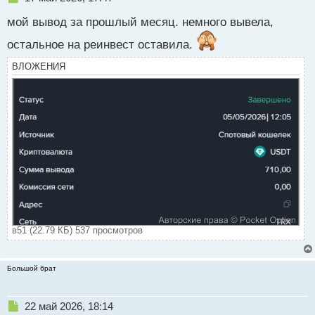
е
мой вывод за прошлый месяц. немного вывела,
п
р
остальное на реинвест оставила.
о
ч
ВЛОЖЕНИЯ
и
т
а
н
н
ы
й
п
о
с
т
в51 (22.79 КБ) 537 просмотров
Большой брат
Н
22 май 2026, 18:14