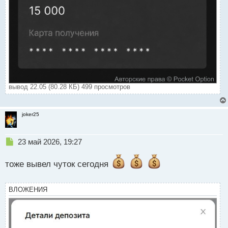
вывод 22.05 (80.28 КБ) 499 просмотров
joker25
Н
23 май 2026, 19:27
е
п
тоже вывел чуток сегодня
р
о
ч
ВЛОЖЕНИЯ
и
т
а
н