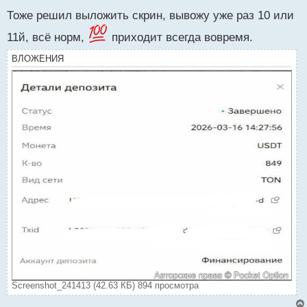
е
Тоже решил выложить скрин, вывожу уже раз 10 или
п
р
11й, всё норм,
приходит всегда вовремя.
о
ч
ВЛОЖЕНИЯ
и
т
а
н
н
ы
й
п
о
с
т
Screenshot_241413 (42.63 КБ) 894 просмотра