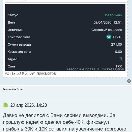
и
т
а
н
н
ы
й
п
о
с
т
v2 (17.63 КБ) 694 просмотра
Большой брат
Н
20 апр 2026, 14:28
е
Давно не делился с Вами своими выводами. За
п
р
прошлую неделю сделал себе 40К, фиксанул
о
прибыль 30К и 10К оставил на увеличение торгового
ч