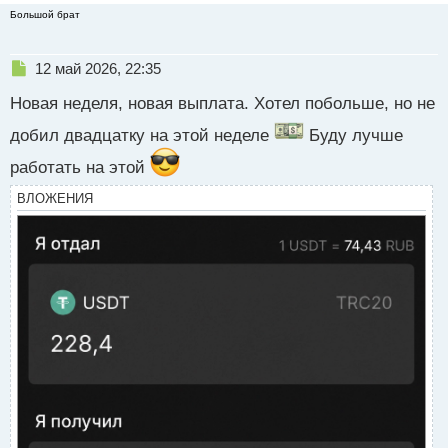
Большой брат
о
с
т
Н
12 май 2026, 22:35
е
Новая неделя, новая выплата. Хотел побольше, но не
п
р
добил двадцатку на этой неделе
Буду лучше
о
ч
работать на этой
и
т
ВЛОЖЕНИЯ
а
н
н
ы
й
п
о
с
т