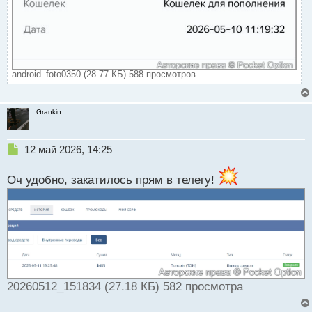
android_foto0350 (28.77 КБ) 588 просмотров
Grankin
Н
12 май 2026, 14:25
е
п
Оч удобно, закатилось прям в телегу!
р
о
ч
и
т
а
н
н
20260512_151834 (27.18 КБ) 582 просмотра
ы
й
п