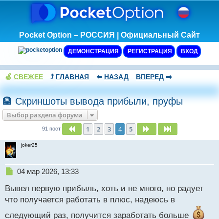
Pocket Option – РОССИЯ | Официальный Сайт
ДЕМОНСТРАЦИЯ
РЕГИСТРАЦИЯ
ВХОД
🍏
СВЕЖЕЕ
⤴️
ГЛАВНАЯ
⬅️
НАЗАД
ВПЕРЕД
➡️
🏦 Скриншоты вывода прибыли, пруфы
Выбор раздела форума
1
2
3
4
5
Пред.
След.
След.
91 пост
joker25
Н
04 мар 2026, 13:33
е
Вывел первую прибыль, хоть и не много, но радует
п
р
что получается работать в плюс, надеюсь в
о
следующий раз, получится заработать больше
ч