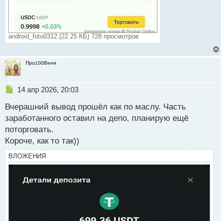
android_foto0312 (22.25 КБ) 728 просмотров
Про100Веня
Н
14 апр 2026, 20:03
е
Вчерашний вывод прошёл как по маслу. Часть
п
р
заработанного оставил на депо, планирую ещё
о
поторговать.
ч
Короче, как то так))
и
т
ВЛОЖЕНИЯ
а
н
н
ы
й
п
о