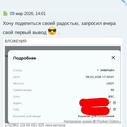
Н
09 мар 2026, 14:01
е
Хочу поделиться своей радостью, запросил вчера
п
р
свой первый вывод
.
о
ч
ВЛОЖЕНИЯ
и
т
а
н
н
ы
й
п
о
с
т
s702981 (19.69 КБ) 925 просмотров