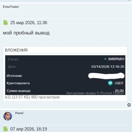
ExtraTrader
Н
25 мар 2026, 11:36
е
мой пробный вывод
п
р
о
ч
ВЛОЖЕНИЯ
и
т
а
н
н
ы
й
п
о
в11 (13.57 КБ) 860 просмотров
с
т
Panel
Н
07 апр 2026, 16:19