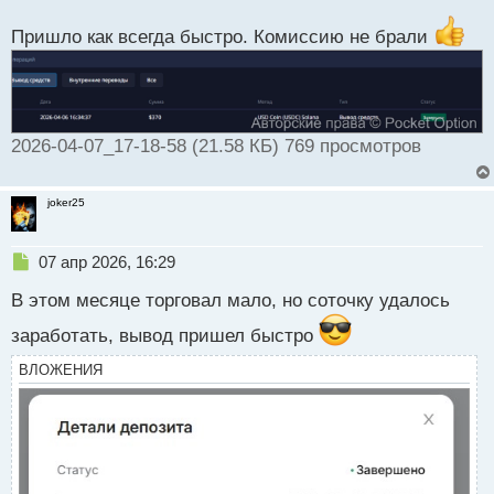
е
п
Пришло как всегда быстро. Комиссию не брали
р
о
ч
и
т
2026-04-07_17-18-58 (21.58 КБ) 769 просмотров
а
н
н
ы
joker25
й
п
Н
07 апр 2026, 16:29
о
е
с
В этом месяце торговал мало, но соточку удалось
п
т
р
заработать, вывод пришел быстро
о
ч
ВЛОЖЕНИЯ
и
т
а
н
н
ы