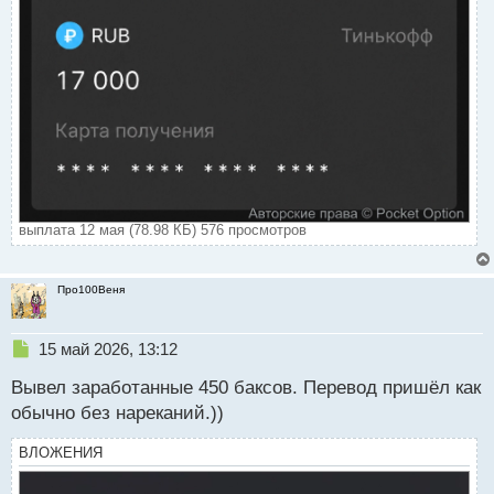
выплата 12 мая (78.98 КБ) 576 просмотров
Про100Веня
Н
15 май 2026, 13:12
е
Вывел заработанные 450 баксов. Перевод пришёл как
п
р
обычно без нареканий.))
о
ч
ВЛОЖЕНИЯ
и
т