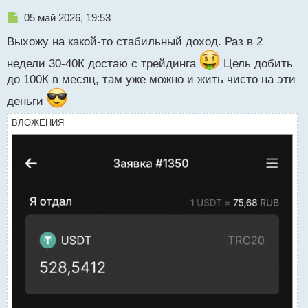
Н
05 май 2026, 19:53
е
Выхожу на какой-то стабильный доход. Раз в 2
п
р
недели 30-40К достаю с трейдинга
Цель добить
о
до 100К в месяц, там уже можно и жить чисто на эти
ч
и
деньги
т
а
ВЛОЖЕНИЯ
н
н
ы
й
п
о
с
т