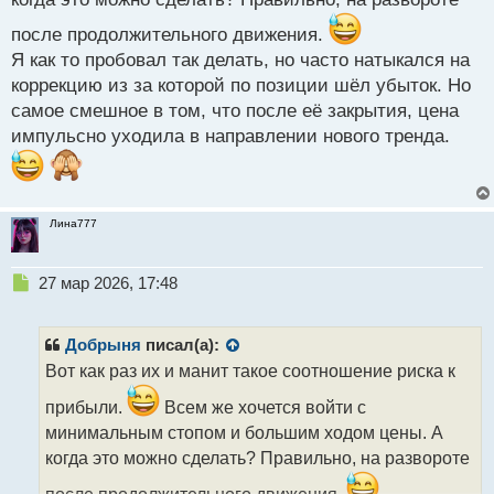
после продолжительного движения.
Я как то пробовал так делать, но часто натыкался на
коррекцию из за которой по позиции шёл убыток. Но
самое смешное в том, что после её закрытия, цена
импульсно уходила в направлении нового тренда.
Лина777
Н
27 мар 2026, 17:48
е
п
р
Добрыня
писал(а):
о
Вот как раз их и манит такое соотношение риска к
ч
и
прибыли.
Всем же хочется войти с
т
минимальным стопом и большим ходом цены. А
а
когда это можно сделать? Правильно, на развороте
н
н