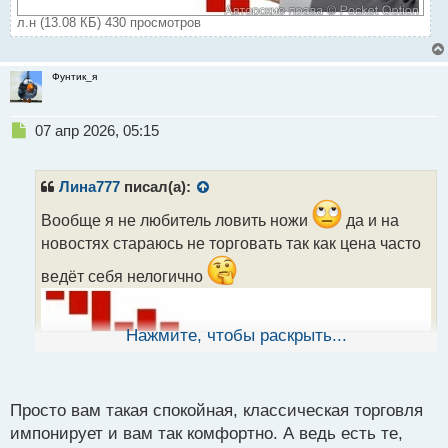
л.н (13.08 КБ) 430 просмотров
Фунтик_я
Н
07 апр 2026, 05:15
е
п
р
Лина777
писал(а):
о
ч
Вообще я не любитель ловить ножи
да и на
и
новостях стараюсь не торговать так как цена часто
т
а
ведёт себя нелогично
н
н
ы
Нажмите, чтобы раскрыть...
й
п
о
с
Просто вам такая спокойная, классическая торговля
т
импонирует и вам так комфортно. А ведь есть те,