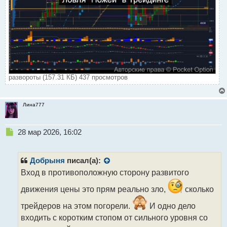
развороты (157.31 КБ) 437 просмотров
Лина777
Н
28 мар 2026, 16:02
е
п
р
Добрыня
писал(а):
о
Вход в противоположную сторону развитого
ч
и
движения цены это прям реально зло,
сколько
т
а
трейдеров на этом погорели.
И одно дело
н
входить с коротким стопом от сильного уровня со
н