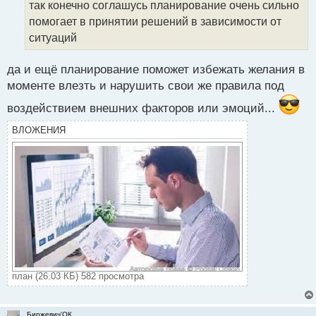
так конечно соглашусь планирование очень сильно
и
т
помогает в принятии решений в зависимости от
а
ситуаций
н
н
да и ещё планирование поможет избежать желания в
ы
й
моменте влезть и нарушить свои же правила под
п
воздействием внешних факторов или эмоций...
о
с
ВЛОЖЕНИЯ
т
план (26.03 КБ) 582 просмотра
Биржевич'ОК