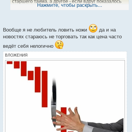
старшего тайма, а другое - если вдруг показалось
ы
Нажмите, чтобы раскрыть...
что цена должна улететь в сторону желаемого
й
п
тейка.
о
с
А у вас были такие моменты?
т
Вообще я не любитель ловить ножи
да и на
новостях стараюсь не торговать так как цена часто
ведёт себя нелогично
ВЛОЖЕНИЯ