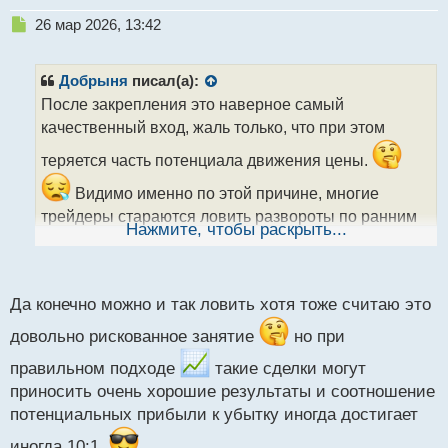
Н
26 мар 2026, 13:42
е
п
р
Добрыня
писал(а):
о
После закрепления это наверное самый
ч
качественный вход, жаль только, что при этом
и
т
теряется часть потенциала движения цены.
а
н
Видимо именно по этой причине, многие
н
трейдеры стараются ловить развороты по ранним
ы
Нажмите, чтобы раскрыть...
сломам структуры на 5 и 15 минутке, вне
й
п
зависимости от направления тренда. И в ряде
о
случаев им действительно удается войти в тот
с
Да конечно можно и так ловить хотя тоже считаю это
самый момент когда ломается тренд.
т
Как по мне это имеет место, но весьма рискованно
довольно рискованное занятие
но при
правильном подходе
такие сделки могут
приносить очень хорошие результаты и соотношение
потенциальных прибыли к убытку иногда достигает
иногда 10:1.