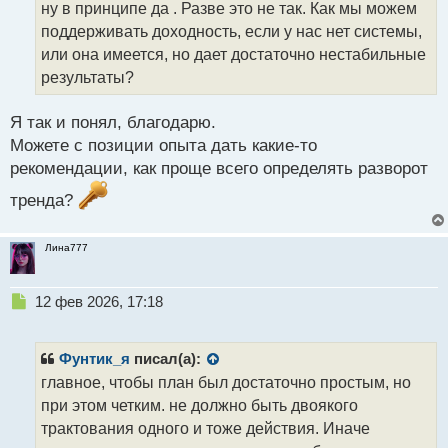
ну в принципе да . Разве это не так. Как мы можем
ч
поддерживать доходность, если у нас нет системы,
и
т
или она имеется, но дает достаточно нестабильные
а
результаты?
н
н
Я так и понял, благодарю.
ы
й
Можете с позиции опыта дать какие-то
п
рекомендации, как проще всего определять разворот
о
с
тренда?
т
Лина777
Н
12 фев 2026, 17:18
е
п
р
Фунтик_я
писал(а):
о
главное, чтобы план был достаточно простым, но
ч
при этом четким. не должно быть двоякого
и
т
трактования одного и тоже действия. Иначе
а