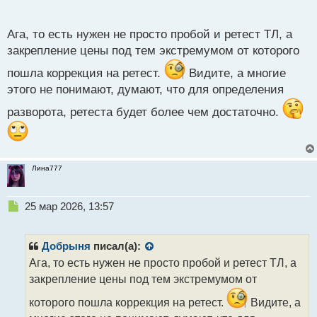
п
о
с
Ага, то есть нужен не просто пробой и ретест ТЛ, а
т
закрепление цены под тем экстремумом от которого
пошла коррекция на ретест.
Видите, а многие
этого не понимают, думают, что для определения
разворота, ретеста будет более чем достаточно.
Лина777
Н
25 мар 2026, 13:57
е
п
р
Добрыня
писал(а):
о
Ага, то есть нужен не просто пробой и ретест ТЛ, а
ч
закрепление цены под тем экстремумом от
и
т
которого пошла коррекция на ретест.
Видите, а
а