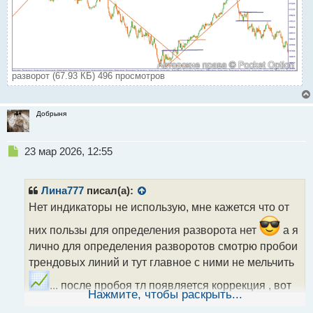
разворот (67.93 КБ) 496 просмотров
Добрыня
Н
23 мар 2026, 12:55
е
п
р
Лина777
писал(а):
о
Нет индикаторы не использую, мне кажется что от
ч
и
них пользы для определения разворота нет
а я
т
лично для определения разворотов смотрю пробои
а
трендовых линий и тут главное с ними не мельчить
н
н
... после пробоя тл появляется коррекция , вот
ы
Нажмите, чтобы раскрыть...
й
когда она пробивается тогда и открываю сделку