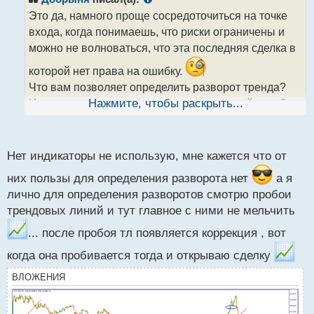
о
Это да, намного проще сосредоточиться на точке
ч
входа, когда понимаешь, что риски ограничены и
и
т
можно не волноваться, что эта последняя сделка в
а
которой нет права на ошибку.
н
н
Что вам позволяет определить разворот тренда?
ы
Используете какие то индикаторы для этой цели?
Нажмите, чтобы раскрыть...
й
п
о
с
Нет индикаторы не использую, мне кажется что от
т
них пользы для определения разворота нет
а я
лично для определения разворотов смотрю пробои
трендовых линий и тут главное с ними не мельчить
... после пробоя тл появляется коррекция , вот
когда она пробивается тогда и открываю сделку
ВЛОЖЕНИЯ