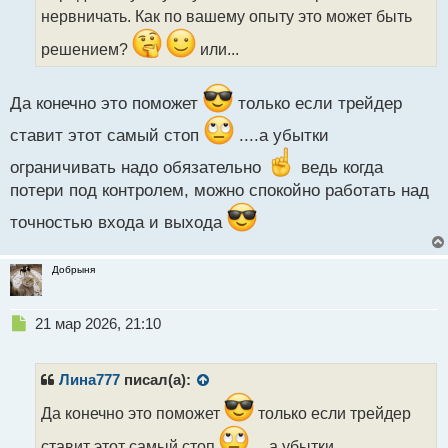
н
нервничать. Как по вашему опыту это может быть
н
ы
решением?
или...
й
п
о
Да конечно это поможет
только если трейдер
с
т
ставит этот самый стоп
....а убытки
ограничивать надо обязательно
ведь когда
потери под контролем, можно спокойно работать над
точностью входа и выхода
Добрыня
Н
21 мар 2026, 21:10
е
п
р
Лина777
писал(а):
о
ч
Да конечно это поможет
только если трейдер
и
ставит этот самый стоп
....а убытки