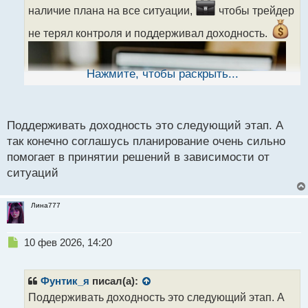
и
наличие плана на все ситуации,
чтобы трейдер
т
а
не терял контроля и поддерживал доходность.
н
н
ы
Нажмите, чтобы раскрыть...
й
п
о
с
Поддерживать доходность это следующий этап. А
т
так конечно соглашусь планирование очень сильно
помогает в принятии решений в зависимости от
ситуаций
Лина777
Н
10 фев 2026, 14:20
е
п
р
Фунтик_я
писал(а):
о
Поддерживать доходность это следующий этап. А
ч