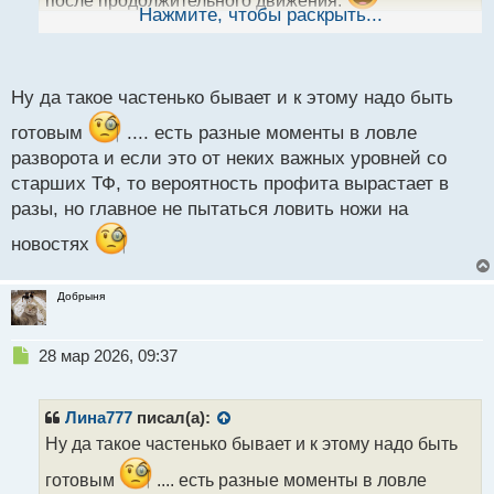
после продолжительного движения.
ы
Нажмите, чтобы раскрыть...
Я как то пробовал так делать, но часто натыкался
й
п
на коррекцию из за которой по позиции шёл убыток.
о
Но самое смешное в том, что после её закрытия,
с
Ну да такое частенько бывает и к этому надо быть
цена импульсно уходила в направлении нового
т
готовым
.... есть разные моменты в ловле
тренда.
разворота и если это от неких важных уровней со
старших ТФ, то вероятность профита вырастает в
разы, но главное не пытаться ловить ножи на
новостях
Добрыня
Н
28 мар 2026, 09:37
е
п
р
Лина777
писал(а):
о
Ну да такое частенько бывает и к этому надо быть
ч
и
готовым
.... есть разные моменты в ловле
т