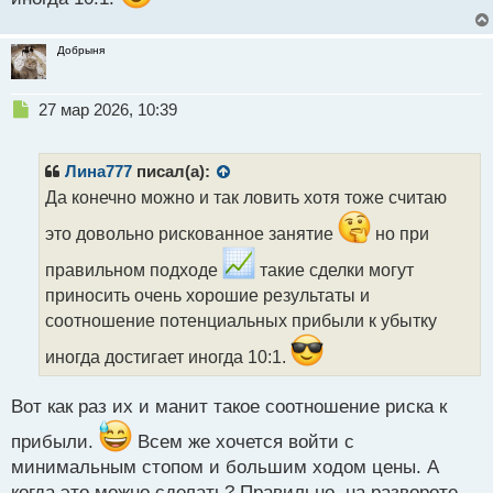
Добрыня
Н
27 мар 2026, 10:39
е
п
р
Лина777
писал(а):
о
Да конечно можно и так ловить хотя тоже считаю
ч
и
это довольно рискованное занятие
но при
т
а
правильном подходе
такие сделки могут
н
приносить очень хорошие результаты и
н
соотношение потенциальных прибыли к убытку
ы
й
иногда достигает иногда 10:1.
п
о
с
Вот как раз их и манит такое соотношение риска к
т
прибыли.
Всем же хочется войти с
минимальным стопом и большим ходом цены. А
когда это можно сделать? Правильно, на развороте