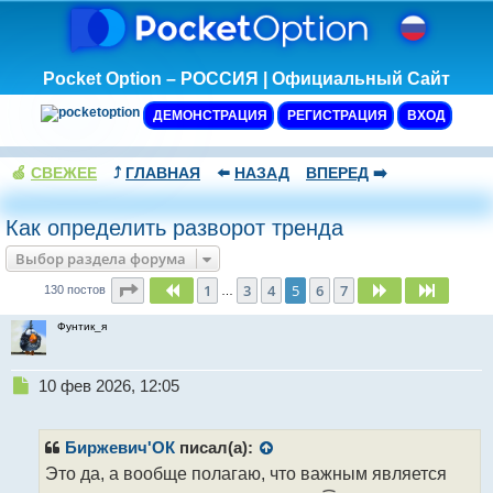
Pocket Option – РОССИЯ | Официальный Сайт
ДЕМОНСТРАЦИЯ
РЕГИСТРАЦИЯ
ВХОД
🍏
СВЕЖЕЕ
⤴️
ГЛАВНАЯ
⬅️
НАЗАД
ВПЕРЕД
➡️
Как определить разворот тренда
Выбор раздела форума
Страница
5
из
7
1
3
4
5
6
7
Пред.
След.
След.
130 постов
…
Фунтик_я
Н
10 фев 2026, 12:05
е
п
р
Биржевич'ОК
писал(а):
о
Это да, а вообще полагаю, что важным является
ч