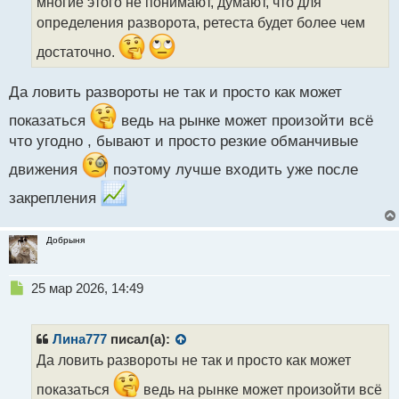
многие этого не понимают, думают, что для
н
н
определения разворота, ретеста будет более чем
ы
достаточно.
й
п
о
Да ловить развороты не так и просто как может
с
т
показаться
ведь на рынке может произойти всё
что угодно , бывают и просто резкие обманчивые
движения
поэтому лучше входить уже после
закрепления
Добрыня
Н
25 мар 2026, 14:49
е
п
р
Лина777
писал(а):
о
Да ловить развороты не так и просто как может
ч
и
показаться
ведь на рынке может произойти всё