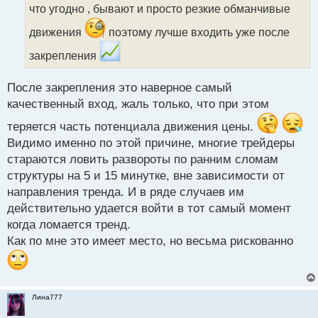
т
что угодно , бывают и просто резкие обманчивые
а
н
движения
поэтому лучше входить уже после
н
ы
закрепления
й
п
После закрепления это наверное самый
о
с
качественный вход, жаль только, что при этом
т
теряется часть потенциала движения цены.
Видимо именно по этой причине, многие трейдеры
стараются ловить развороты по ранним сломам
структуры на 5 и 15 минутке, вне зависимости от
направления тренда. И в ряде случаев им
действительно удается войти в тот самый момент
когда ломается тренд.
Как по мне это имеет место, но весьма рискованно
Лина777