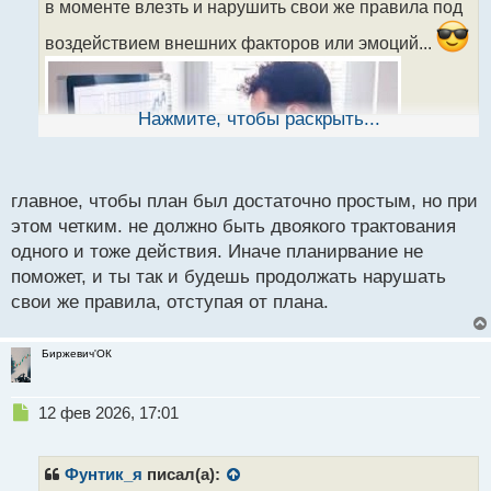
в моменте влезть и нарушить свои же правила под
и
т
воздействием внешних факторов или эмоций...
а
н
н
ы
Нажмите, чтобы раскрыть...
й
п
о
с
главное, чтобы план был достаточно простым, но при
т
этом четким. не должно быть двоякого трактования
одного и тоже действия. Иначе планирвание не
поможет, и ты так и будешь продолжать нарушать
свои же правила, отступая от плана.
Биржевич'ОК
Н
12 фев 2026, 17:01
е
п
р
Фунтик_я
писал(а):
о