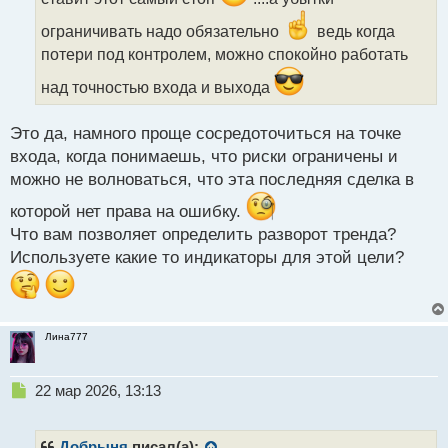
т
а
ограничивать надо обязательно
ведь когда
н
потери под контролем, можно спокойно работать
н
ы
над точностью входа и выхода
й
п
о
Это да, намного проще сосредоточиться на точке
с
входа, когда понимаешь, что риски ограничены и
т
можно не волноваться, что эта последняя сделка в
которой нет права на ошибку.
Что вам позволяет определить разворот тренда?
Используете какие то индикаторы для этой цели?
Лина777
Н
22 мар 2026, 13:13
е
п
р
Добрыня
писал(а):