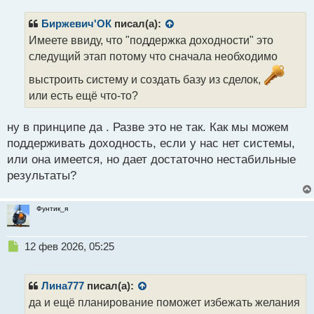
п
р
Биржевич'ОК
писал(а):
о
Имеете ввиду, что "поддержка доходности" это
ч
следущий этап потому что сначала необходимо
и
т
выстроить систему и создать базу из сделок,
а
или есть ещё что-то?
н
н
ы
ну в принципе да . Разве это не так. Как мы можем
й
поддерживать доходность, если у нас нет системы,
п
или она имеется, но дает достаточно нестабильные
о
с
результаты?
т
Фунтик_я
Н
12 фев 2026, 05:25
е
п
р
Лина777
писал(а):
о
да и ещё планирование поможет избежать желания
ч