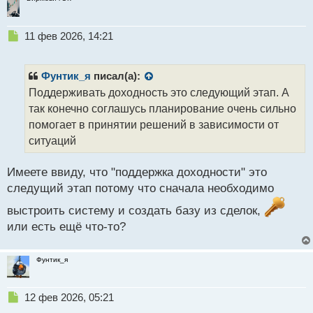
Н
11 фев 2026, 14:21
е
п
р
Фунтик_я
писал(а):
о
Поддерживать доходность это следующий этап. А
ч
так конечно соглашусь планирование очень сильно
и
т
помогает в принятии решений в зависимости от
а
ситуаций
н
н
Имеете ввиду, что "поддержка доходности" это
ы
й
следущий этап потому что сначала необходимо
п
выстроить систему и создать базу из сделок,
о
с
или есть ещё что-то?
т
Фунтик_я
Н
12 фев 2026, 05:21
е