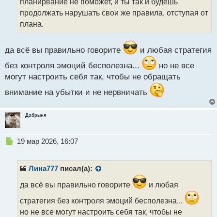
планирвание не поможет, и ты так и будешь
н
продолжать нарушать свои же правила, отступая от
н
плана.
ы
й
п
да всё вы правильно говорите
и любая стратегия
о
с
без контроля эмоций бесполезна...
но не все
т
могут настроить себя так, чтобы не обращать
внимание на убытки и не нервничать
Добрыня
Н
19 мар 2026, 16:07
е
п
р
Лина777
писал(а):
о
ч
да всё вы правильно говорите
и любая
и
стратегия без контроля эмоций бесполезна...
т
а
но не все могут настроить себя так, чтобы не