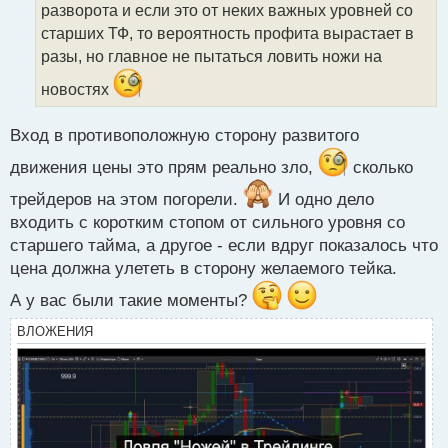
разворота и если это от неких важных уровней со
а
старших ТФ, то вероятность профита вырастает в
н
н
разы, но главное не пытаться ловить ножи на
ы
новостях
й
п
о
Вход в противоположную сторону развитого
с
т
движения цены это прям реально зло,
сколько
трейдеров на этом погорели.
И одно дело
входить с коротким стопом от сильного уровня со
старшего тайма, а другое - если вдруг показалось что
цена должна улететь в сторону желаемого тейка.
А у вас были такие моменты?
ВЛОЖЕНИЯ