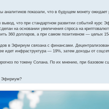
 аналитиков показали, что в будущем монету ожидает 
 вывод, что при стандартном развитии событий курс Эф
сделан на основании увеличения спроса на криптовалю
вить 360 долларов, а при самом позитивном — целых 15
одов в Эфириум связана с финансами. Децентрализован
ее идет инфраструктура — 19%, затем доходы от соцсе
рогноз по токену Солана. По их мнению, при базовом с
ту Эфириум?