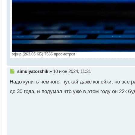
эфир (263.05 КБ) 7566 просмотров
Н
simulyatorshik
»
10 июн 2024, 11:31
е
Надо купить немного, пускай даже копейки, но все р
п
р
до 30 года, и подумал что уже в этом году он 22к б
о
ч
и
т
а
н
н
ы