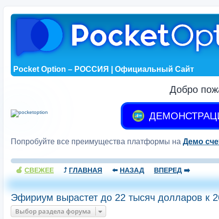
Pocket Option – РОССИЯ | Официальный Сайт
Добро пож
ДЕМОНСТРАЦ
Попробуйте все преимущества платформы на
Демо сче
🍏
СВЕЖЕЕ
⤴️
ГЛАВНАЯ
⬅️
НАЗАД
ВПЕРЕД
➡️
Эфириум вырастет до 22 тысяч долларов к 2
Выбор раздела форума