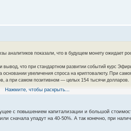
ы аналитиков показали, что в будущем монету ожидает рос
 вывод, что при стандартном развитии событий курс Эфири
на основании увеличения спроса на криптовалюту. При сам
ов, а при самом позитивном — целых 154 тысячи долларов.
Нажмите, чтобы раскрыть...
одов в Эфириум связана с финансами. Децентрализованны
ее идет инфраструктура — 19%, затем доходы от соцсетей
дущее с повышением капитализации и большой стоимос
прогноз по токену Солана. По их мнению, при базовом сце
х или сначала упадут на 40-50%. А так конечно, при нал