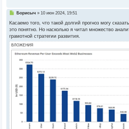
Н
Борисыч
»
10 июн 2024, 19:51
е
Касаемо того, что такой долгий прогноз могу сказат
п
р
это понятно. Но насколько я читал множество аналит
о
грамотной стратегии развития.
ч
и
ВЛОЖЕНИЯ
т
а
н
н
ы
й
п
о
с
т