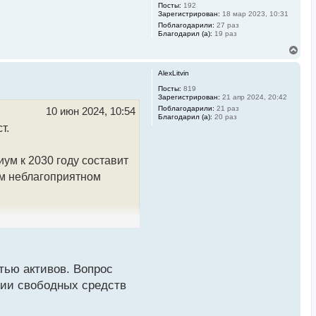
Посты:
192
Зарегистрирован:
18 мар 2023, 10:31
Поблагодарили:
27 раз
Благодарил (а):
19 раз
В
е
р
AlexLitvin
н
у
Посты:
819
Зарегистрирован:
21 апр 2024, 20:42
т
ь
Поблагодарили:
21 раз
10 июн 2024, 10:54
Благодарил (а):
20 раз
с
т.
я
к
н
а
ум к 2030 году составит
ч
ом неблагоприятном
а
л
у
е биржи и DeFi-
 и NFT — 11%.
тью активов. Вопрос
нарии цена этой монеты
ичии свободных средств