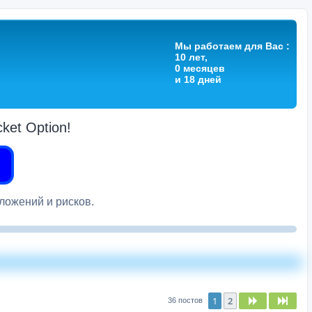
Мы работаем для Вас :
10 лет,
0 месяцев
и 18 дней
et Option!
вложений и рисков.
1
2
След.
След
36 постов