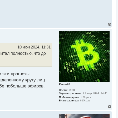
В
е
р
н
у
т
ь
10 июн 2024, 11:31
с
читал полностью, что до
я
к
н
а
ч
а
о эти прогнозы
л
у
ределенному кругу лиц
Pioner28
себе побольше эфиров.
Посты:
1958
Зарегистрирован:
21 мар 2024, 14:41
Поблагодарили:
426 раз
Благодарил (а):
615 раз
В
е
р
н