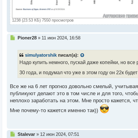
1238 (23.53 КБ) 7550 просмотров
Н
Pioner28
»
11 июн 2024, 16:58
е
п
р
simulyatorshik
писал(а):
о
Надо купить немного, пускай даже копейки, но все 
ч
и
30 года, и подумал что уже в этом году он 22к буде
т
а
Все же на 6 лет прогноз довольно смелый, учитывая
н
н
публикуют делают это в том числе и для того, чтоб
ы
неплохо заработать на этом. Мне просто кажется, ч
й
п
Мне почему-то кажется именно так))
о
с
т
Н
Stalevar
»
12 июн 2024, 07:51