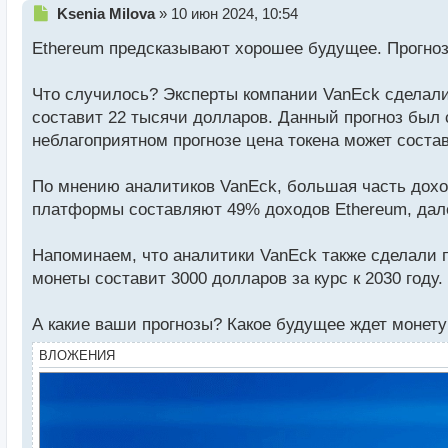
Н
Ksenia Milova
»
10 июн 2024, 10:54
е
Ethereum предсказывают хорошее будущее. Прогнозы
п
р
о
Что случилось? Эксперты компании VanEck сделали
ч
составит 22 тысячи долларов. Данный прогноз был 
и
т
неблагоприятном прогнозе цена токена может соста
а
н
По мнению аналитиков VanEck, большая часть дох
н
платформы составляют 49% доходов Ethereum, дал
ы
й
п
Напоминаем, что аналитики VanEck также сделали п
о
монеты составит 3000 долларов за курс к 2030 году.
с
т
А какие ваши прогнозы? Какое будущее ждет моне
ВЛОЖЕНИЯ