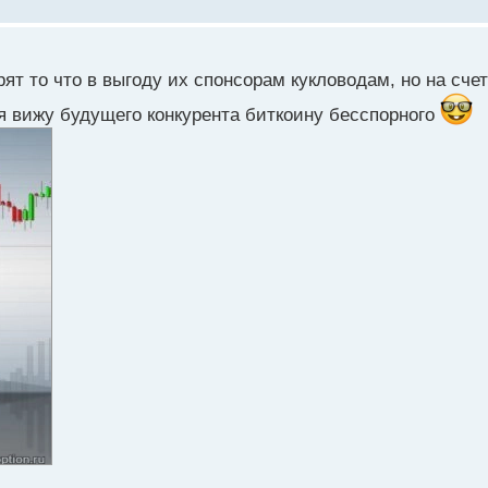
ту Эфириум?
рят то что в выгоду их спонсорам кукловодам, но на сч
я вижу будущего конкурента биткоину бесспорного