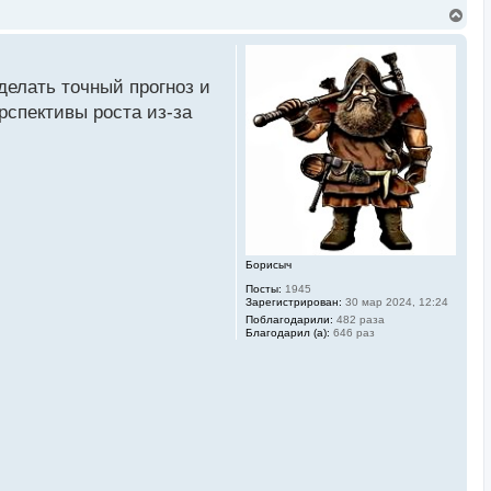
В
е
р
н
у
сделать точный прогноз и
т
ь
ерспективы роста из-за
с
я
к
н
а
ч
а
л
у
Борисыч
Посты:
1945
Зарегистрирован:
30 мар 2024, 12:24
Поблагодарили:
482 раза
Благодарил (а):
646 раз