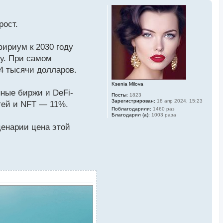
рост.
ириум к 2030 году
ту. При самом
4 тысячи долларов.
Ksenia Milova
ные биржи и DeFi-
Посты:
1823
Зарегистрирован:
18 апр 2024, 15:23
тей и NFT — 11%.
Поблагодарили:
1460 раз
Благодарил (а):
1003 раза
ценарии цена этой