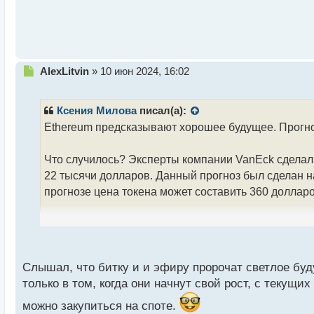
й
п
о
с
т
Н
AlexLitvin
»
10 июн 2024, 16:02
е
п
р
Ксения Милова
писал(а):
о
Ethereum предсказывают хорошее будущее. Прогноз
ч
и
т
Что случилось? Эксперты компании VanEck сделали
а
22 тысячи долларов. Данный прогноз был сделан 
н
прогнозе цена токена может составить 360 доллар
н
ы
й
По мнению аналитиков VanEck, большая часть дох
п
платформы составляют 49% доходов Ethereum, дал
о
с
Слышал, что битку и и эфиру пророчат светлое бу
Напоминаем, что аналитики VanEck также сделали 
т
только в том, когда они начнут свой рост, с текущи
составит 3000 долларов за курс к 2030 году.
можно закупиться на споте.