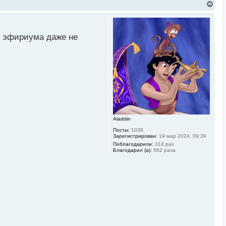
В
е
р
н
у
ет эфириума даже не
т
ь
с
я
к
н
а
ч
а
л
у
Aladdin
Посты:
1039
Зарегистрирован:
19 мар 2024, 09:39
Поблагодарили:
314 раз
Благодарил (а):
562 раза