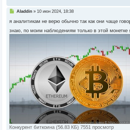
А какие ваши прогнозы? Какое будущее ждет моне
Н
Aladdin
»
10 июн 2024, 18:38
е
я аналитикам не верю обычно так как они чаще гово
п
р
знаю, по моим наблюдениям только в этой монетке 
о
ч
и
т
а
н
н
ы
й
п
о
с
т
Конкурент биткоина (56.83 КБ) 7551 просмотр