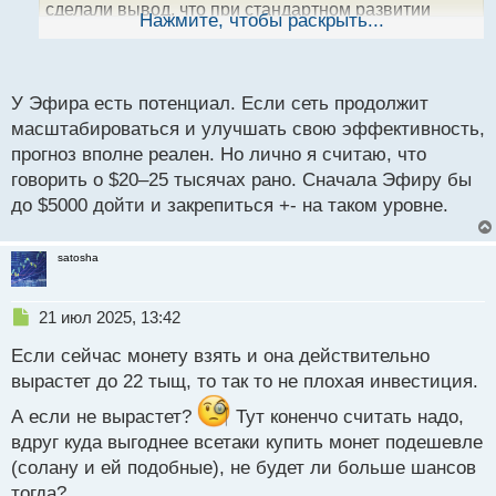
сделали вывод, что при стандартном развитии
ы
Нажмите, чтобы раскрыть...
й
событий курс Эфириум к 2030 году составит 22
п
тысячи долларов. Данный прогноз был сделан на
о
основании увеличения спроса на криптовалюту.
с
У Эфира есть потенциал. Если сеть продолжит
При самом неблагоприятном прогнозе цена токена
т
масштабироваться и улучшать свою эффективность,
может составить 360 долларов, а при самом
прогноз вполне реален. Но лично я считаю, что
позитивном — целых 154 тысячи долларов.
говорить о $20–25 тысячах рано. Сначала Эфиру бы
до $5000 дойти и закрепиться +- на таком уровне.
По мнению аналитиков VanEck, большая часть
доходов в Эфириум связана с финансами.
satosha
Децентрализованные биржи и DeFi-платформы
составляют 49% доходов Ethereum, далее идет
инфраструктура — 19%, затем доходы от соцсетей
Н
21 июл 2025, 13:42
е
и NFT — 11%.
Если сейчас монету взять и она действительно
п
р
вырастет до 22 тыщ, то так то не плохая инвестиция.
Напоминаем, что аналитики VanEck также сделали
о
А если не вырастет?
ч
прогноз по токену Солана. По их мнению, при
Тут коненчо считать надо,
и
вдруг куда выгоднее всетаки купить монет подешевле
базовом сценарии цена этой монеты составит 3000
т
(солану и ей подобные), не будет ли больше шансов
долларов за курс к 2030 году.
а
тогда?
н