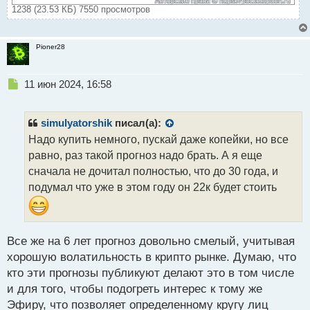
1238 (23.53 КБ) 7550 просмотров
Pioner28
Н
11 июн 2024, 16:58
е
п
р
simulyatorshik
писал(а):
о
Надо купить немного, пускай даже копейки, но все
ч
равно, раз такой прогноз надо брать. А я еще
и
т
сначала не дочитал полностью, что до 30 года, и
а
подумал что уже в этом году он 22к будет стоить
н
н
ы
й
Все же на 6 лет прогноз довольно смелый, учитывая
п
хорошую волатильность в крипто рынке. Думаю, что
о
с
кто эти прогнозы публикуют делают это в том числе
т
и для того, чтобы подогреть интерес к тому же
Эфиру, что позволяет определенному кругу лиц