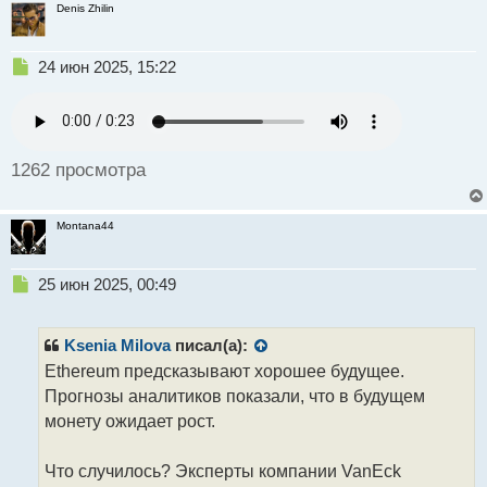
Denis Zhilin
с
т
Н
24 июн 2025, 15:22
е
п
р
о
ч
1262 просмотра
и
т
а
Montana44
н
н
ы
Н
25 июн 2025, 00:49
й
е
п
п
о
р
Ksenia Milova
писал(а):
с
о
Ethereum предсказывают хорошее будущее.
т
ч
Прогнозы аналитиков показали, что в будущем
и
т
монету ожидает рост.
а
н
Что случилось? Эксперты компании VanEck
н