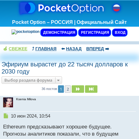
Pocket Option – РОССИЯ | Официальный Сайт
ДЕМОНСТРАЦИЯ
РЕГИСТРАЦИЯ
ВХОД
🍏
СВЕЖЕЕ
⤴️
ГЛАВНАЯ
⬅️
НАЗАД
ВПЕРЕД
➡️
Эфириум вырастет до 22 тысяч долларов к
2030 году
Выбор раздела форума
1
2
След.
След.
36 постов
Ksenia Milova
Н
10 июн 2024, 10:54
е
Ethereum предсказывают хорошее будущее.
п
р
Прогнозы аналитиков показали, что в будущем
о