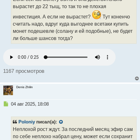
ч
вырастет до 22 тыщ, то так то не плохая
и
т
инвестиция. А если не вырастет?
Тут коненчо
а
считать надо, вдруг куда выгоднее всетаки купить
н
н
монет подешевле (солану и ей подобные), не будет
ы
ли больше шансов тогда?
й
п
о
с
т
1167 просмотров
Denis Zhilin
Н
04 авг 2025, 18:08
е
п
р
Poloniy
писал(а):
о
Неплохой рост ждут. За последний месяц эфир сам
ч
по себе неплохо набрал цену, может если сохранит
и