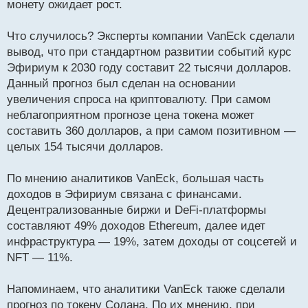
монету ожидает рост.
ч
и
т
Что случилось? Эксперты компании VanEck сделали
а
вывод, что при стандартном развитии событий курс
н
Эфириум к 2030 году составит 22 тысячи долларов.
н
Данный прогноз был сделан на основании
ы
й
увеличения спроса на криптовалюту. При самом
п
неблагоприятном прогнозе цена токена может
о
составить 360 долларов, а при самом позитивном —
с
целых 154 тысячи долларов.
т
По мнению аналитиков VanEck, большая часть
доходов в Эфириум связана с финансами.
Децентрализованные биржи и DeFi-платформы
составляют 49% доходов Ethereum, далее идет
инфраструктура — 19%, затем доходы от соцсетей и
NFT — 11%.
Напоминаем, что аналитики VanEck также сделали
прогноз по токену Солана. По их мнению, при