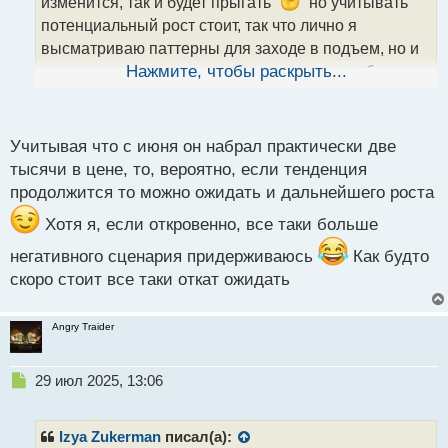
изменится, так и будет прыгать
но учитывать
а
потенциальный рост стоит, так что лично я
н
н
высматриваю паттерны для заходе в подъем, но и
ы
не пропускаю медвежьи паттерны - всякое бывает
Нажмите, чтобы раскрыть...
й
п
о
с
Учитывая что с июня он набрал практически две
т
тысячи в цене, то, вероятно, если тенденция
продолжится то можно ожидать и дальнейшего роста
Хотя я, если откровенно, все таки больше
негативного сценария придерживаюсь
Как будто
скоро стоит все таки откат ожидать
Angry Traider
Н
29 июл 2025, 13:06
е
п
р
Izya Zukerman
писал(а):