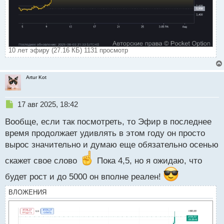
10 лет эфиру (27.16 КБ) 1131 просмотр
Artur Kot
Н
17 авг 2025, 18:42
е
Вообще, если так посмотреть, то Эфир в последнее
п
р
время продолжает удивлять в этом году он просто
о
вырос значительно и думаю еще обязательно осенью
ч
и
скажет свое слово
Пока 4,5, но я ожидаю, что
т
а
будет рост и до 5000 он вполне реален!
н
ВЛОЖЕНИЯ
н
ы
й
п