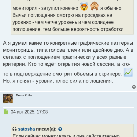
ч
и
мониторил - затупил конечно
я обычно
т
бычьи поглощения смотрю на просадках на
а
уровнях - чем четче уровень и чем солиднее
н
н
поглощение, тем больше вероятность отработки
ы
й
А я думал какие то конкретные графические паттерны
п
мониторишь, типа голова плечи или двойное дно. А в
о
с
сетапах с поглощением практически у всех разные
т
критерии. Кто то ждёт открытия новой сессии, а кто-
то в подтверждение смотрит объемы в скринере.
Но, я понял - уровни, плюс сила поглощения.
Denis Zhilin
Н
04 авг 2025, 17:08
е
п
р
satosha
писал(а):
о
Если сейчас монету взять и она действительно