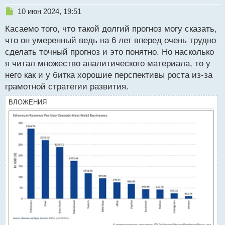
Н
10 июн 2024, 19:51
е
Касаемо того, что такой долгий прогноз могу сказать,
п
р
что он умеренный ведь на 6 лет вперед очень трудно
о
сделать точный прогноз и это понятно. Но насколько
ч
я читал множество аналитического материала, то у
и
т
него как и у битка хорошие перспективы роста из-за
а
грамотной стратегии развития.
н
н
ВЛОЖЕНИЯ
ы
й
п
о
с
т