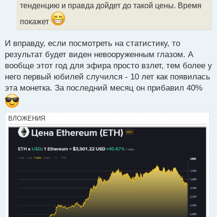
т
тенденцию и правда дойдет до такой цены. Время
а
покажет
н
н
ы
И вправду, если посмотреть на статистику, то
й
результат будет виден невооруженным глазом. А
п
вообще этот год для эфира просто взлет, тем более у
о
с
него первый юбилей случился - 10 лет как появилась
т
эта монетка. За последний месяц он прибавил 40%
ВЛОЖЕНИЯ