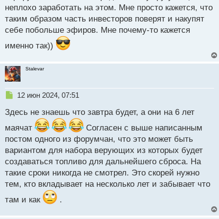
неплохо заработать на этом. Мне просто кажется, что
таким образом часть инвесторов поверят и накупят
себе побольше эфиров. Мне почему-то кажется
именно так))
Stalevar
Н
12 июн 2024, 07:51
е
Здесь не знаешь что завтра будет, а они на 6 лет
п
р
маячат
Согласен с выше написанным
о
постом одного из форумчан, что это может быть
ч
и
вариантом для набора верующих из которых будет
т
создаваться топливо для дальнейшего сброса. На
а
такие сроки никогда не смотрел. Это скорей нужно
н
н
тем, кто вкладывает на несколько лет и забывает что
ы
там и как
.
й
п
о