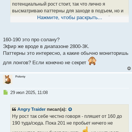
потенциальный рост стоит, так что лично я
н
н
высматриваю паттерны для заходе в подъем, но и
ы
не пропускаю медвежьи паттерны - всякое бывает
Нажмите, чтобы раскрыть...
й
п
о
с
160-190 это про солану?
т
Эфир же вроде в диапазоне 2800-3К.
Паттерны это интересно, а какие обычно мониторишь
для лонгов? Если конечно не секрет
Poloniy
Н
29 июл 2025, 11:08
е
п
р
Angry Traider
писал(а):
о
Ну рост так себе честно говоря - пляшет от 160 до
ч
190 туда/сюда. Пока 201 не пробьет ничего не
и
т