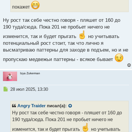
а
покажет
н
н
ы
Ну рост так себе честно говоря - пляшет от 160 до
й
190 туда/сюда. Пока 201 не пробьет ничего не
п
о
изменится, так и будет прыгать
но учитывать
с
потенциальный рост стоит, так что лично я
т
высматриваю паттерны для заходе в подъем, но и не
пропускаю медвежьи паттерны - всякое бывает
Izya Zukerman
Н
28 июл 2025, 13:30
е
п
р
Angry Traider
писал(а):
о
Ну рост так себе честно говоря - пляшет от 160 до
ч
190 туда/сюда. Пока 201 не пробьет ничего не
и
т
изменится, так и будет прыгать
но учитывать
а