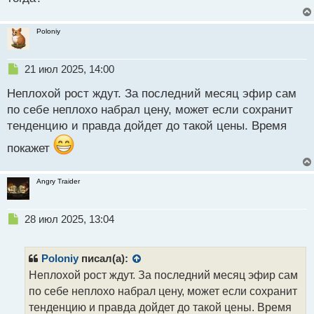
н
А какие ваши прогнозы? Какое будущее ждет
ы
монету Эфириум?
Poloniy
й
п
о
Н
21 июл 2025, 14:00
с
е
т
Неплохой рост ждут. За последний месяц эфир сам
п
р
по себе неплохо набрал цену, может если сохранит
о
тенденцию и правда дойдет до такой цены. Время
ч
и
покажет
т
а
н
Angry Traider
н
ы
Н
28 июл 2025, 13:04
й
е
п
п
о
р
с
Poloniy
писал(а):
о
т
Неплохой рост ждут. За последний месяц эфир сам
ч
по себе неплохо набрал цену, может если сохранит
и
т
тенденцию и правда дойдет до такой цены. Время