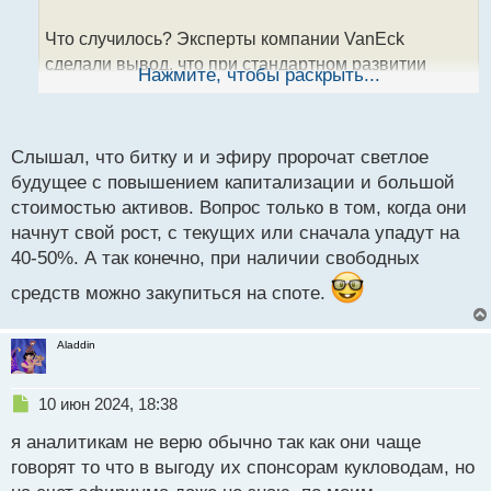
а
н
Что случилось? Эксперты компании VanEck
н
сделали вывод, что при стандартном развитии
ы
Нажмите, чтобы раскрыть...
й
событий курс Эфириум к 2030 году составит 22
п
тысячи долларов. Данный прогноз был сделан на
о
основании увеличения спроса на криптовалюту.
с
Слышал, что битку и и эфиру пророчат светлое
При самом неблагоприятном прогнозе цена токена
т
будущее с повышением капитализации и большой
может составить 360 долларов, а при самом
стоимостью активов. Вопрос только в том, когда они
позитивном — целых 154 тысячи долларов.
начнут свой рост, с текущих или сначала упадут на
40-50%. А так конечно, при наличии свободных
По мнению аналитиков VanEck, большая часть
доходов в Эфириум связана с финансами.
средств можно закупиться на споте.
Децентрализованные биржи и DeFi-платформы
составляют 49% доходов Ethereum, далее идет
Aladdin
инфраструктура — 19%, затем доходы от соцсетей
и NFT — 11%.
Н
10 июн 2024, 18:38
е
я аналитикам не верю обычно так как они чаще
Напоминаем, что аналитики VanEck также сделали
п
р
говорят то что в выгоду их спонсорам кукловодам, но
прогноз по токену Солана. По их мнению, при
о