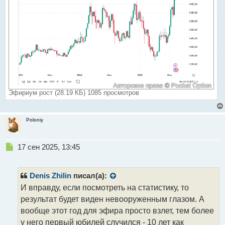
о
с
т
Эфириум рост (28.19 КБ) 1085 просмотров
Poloniy
Н
17 сен 2025, 13:45
е
п
р
Denis Zhilin
писал(а):
о
И вправду, если посмотреть на статистику, то
ч
результат будет виден невооруженным глазом. А
и
т
вообще этот год для эфира просто взлет, тем более
а
у него первый юбилей случился - 10 лет как