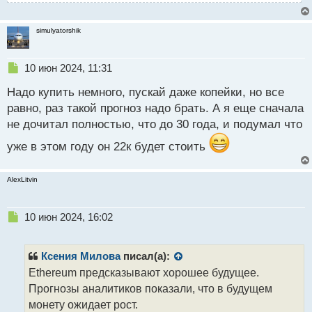
simulyatorshik
Н
10 июн 2024, 11:31
е
Надо купить немного, пускай даже копейки, но все
п
р
равно, раз такой прогноз надо брать. А я еще сначала
о
не дочитал полностью, что до 30 года, и подумал что
ч
и
уже в этом году он 22к будет стоить
т
а
н
AlexLitvin
н
ы
Н
10 июн 2024, 16:02
й
е
п
п
о
р
с
Ксения Милова
писал(а):
о
т
Ethereum предсказывают хорошее будущее.
ч
Прогнозы аналитиков показали, что в будущем
и
т
монету ожидает рост.