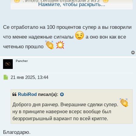
. Итого: сегодня отработали 2 из 2
ы
Нажмите, чтобы раскрыть...
.Результатами данных прогнозов полностью
й
п
удовлетворен.
о
с
Се отработало на 100 процентов супер а вы говорили
т
что менее надежные сигналы
а оно вон как все
четенько прошло
Pancher
Н
21 янв 2025, 13:44
е
п
р
RubiRod
писал(а):
о
ч
Доброго дня ранчер. Вчерашние сделки супер.
и
ну в принципе наверное всерс вообще был
т
безрроигрышный вариант по всей крипте.
а
н
н
Благодарю.