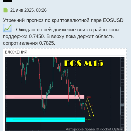
Н
21 янв 2025, 08:26
е
Утренний прогноз по криптовалютной паре EOSUSD
п
р
. Ожидаю по ней движение вниз в район зоны
о
поддержки 0.7450. В верху пока держит область
ч
и
сопротивления 0.7825.
т
а
ВЛОЖЕНИЯ
н
н
ы
й
п
о
с
т