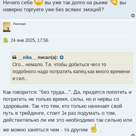
Ничего себе
вы уже так долго на рынке
вы
т
наверно торгуете уже без всяких эмоций?
Freeman
Н
24 янв 2025, 17:56
е
п
р
__nika__
писал(а):
о
Ого... немало. Т.е. чтобы добиться чего то
ч
подобного надо потратить капец как много времени
и
т
и сил. .
а
н
Как говорится: "без труда...". Да, придется попотеть и
н
потратить не только время, силы, но и нервы со
ы
й
здоровьем. Так что тем, кто только начинает свой
п
путь в трейдинге, стоит 1к раз подумать о том,
о
действительно ли им это необходимо так сильно или
с
т
же можно заняться чем - то другим
.