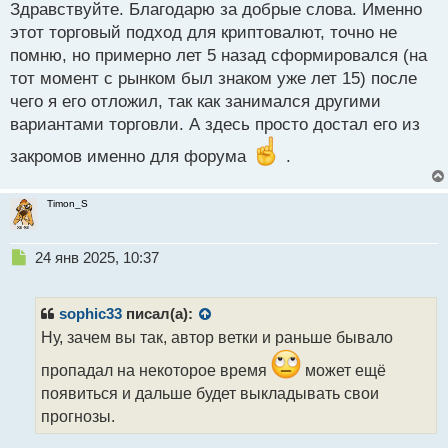
п
Здравствуйте. Благодарю за добрые слова. Именно
о
этот торговый подход для криптовалют, точно не
с
помню, но примерно лет 5 назад сформировался (на
т
тот момент с рынком был знаком уже лет 15) после
чего я его отложил, так как занимался другими
вариантами торговли. А здесь просто достал его из
закромов именно для форума
.
Timon_S
Н
24 янв 2025, 10:37
е
п
р
sophic33
писал(а):
о
Ну, зачем вы так, автор ветки и раньше бывало
ч
и
пропадал на некоторое время
может ещё
т
появиться и дальше будет выкладывать свои
а
прогнозы.
н
н