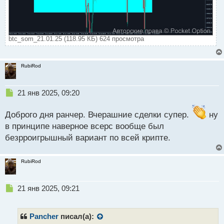
btc_som_21.01.25 (118.95 КБ) 624 просмотра
RubiRod
Н
21 янв 2025, 09:20
е
п
Доброго дня ранчер. Вчерашние сделки супер.
ну
р
в принципе наверное всерс вообще был
о
безрроигрышный вариант по всей крипте.
ч
и
т
RubiRod
а
н
н
Н
21 янв 2025, 09:21
ы
е
й
п
п
р
Pancher
писал(а):
о
о