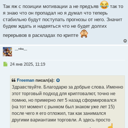
ы
Так яж с позиции мотивации а не предъяв
так то
й
п
я знаю что он пропадал но я думал что теперь
о
стабильно будут поступать прогнозы от него. Значит
с
будем ждать и надеяться что не будет долгих
т
перерывов в раскладах по крипте
__nika__
Н
24 янв 2025, 11:19
е
п
р
Freeman
писал(а):
о
Здравствуйте. Благодарю за добрые слова. Именно
ч
этот торговый подход для криптовалют, точно не
и
т
помню, но примерно лет 5 назад сформировался
а
(на тот момент с рынком был знаком уже лет 15)
н
после чего я его отложил, так как занимался
н
другими вариантами торговли. А здесь просто
ы
й