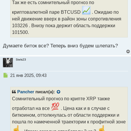
с
Так же есть сомнительный прогноз по
ч
т
и
криптовалютной паре BTCUSD
. Ожидаю по
т
ней движение вверх в район зоны сопротивления
а
103226 . Внизу пока держит область поддержки
н
н
101500.
ы
й
Думаете биток все? Теперь вниз будем шлепать?
п
о
с
Stels23
т
Н
21 янв 2025, 09:43
е
п
р
Pancher
писал(а):
о
Сомнительный прогноз по крипте XRP также
ч
и
отработал на все
. Цена как и в случае с
т
биткоином, оттолкнулась от области поддержки и
а
пошла по намеченной траектории к профитной зоне
н
н