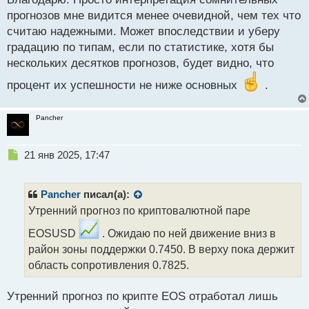
ы
прогнозов мне видится менее очевидной, чем тех что
й
п
считаю надежными. Может впоследствии и уберу
о
градацию по типам, если по статистике, хотя бы
с
нескольких десятков прогнозов, будет видно, что
т
процент их успешности не ниже основных
.
Pancher
Н
21 янв 2025, 17:47
е
п
р
Pancher
писал(а):
о
Утренний прогноз по криптовалютной паре
ч
и
EOSUSD
. Ожидаю по ней движение вниз в
т
район зоны поддержки 0.7450. В верху пока держит
а
область сопротивления 0.7825.
н
н
ы
Утренний прогноз по крипте EOS отработал лишь
й