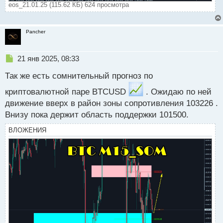
eos_21.01.25 (115.62 КБ) 624 просмотра
Pancher
Н
21 янв 2025, 08:33
е
Так же есть сомнительный прогноз по
п
р
криптовалютной паре BTCUSD
. Ожидаю по ней
о
движение вверх в район зоны сопротивления 103226 .
ч
и
Внизу пока держит область поддержки 101500.
т
а
ВЛОЖЕНИЯ
н
н
ы
й
п
о
с
т