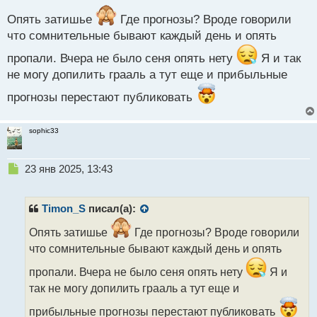
е
о
п
с
Опять затишье
Где прогнозы? Вроде говорили
р
т
что сомнительные бывают каждый день и опять
о
ч
пропали. Вчера не было сеня опять нету
Я и так
и
не могу допилить грааль а тут еще и прибыльные
т
а
прогнозы перестают публиковать
н
н
ы
sophic33
й
п
о
Н
23 янв 2025, 13:43
с
е
т
п
р
Timon_S
писал(а):
о
ч
Опять затишье
Где прогнозы? Вроде говорили
и
что сомнительные бывают каждый день и опять
т
а
пропали. Вчера не было сеня опять нету
Я и
н
так не могу допилить грааль а тут еще и
н
ы
прибыльные прогнозы перестают публиковать