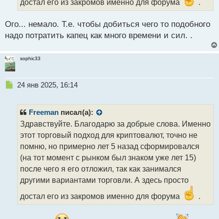
достал его из закромов именно для форума
.
п
о
с
Ого... немало. Т.е. чтобы добиться чего то подобного
т
надо потратить капец как много времени и сил. .
sophic33
Н
24 янв 2025, 16:14
е
п
р
Freeman
писал(а):
о
Здравствуйте. Благодарю за добрые слова. Именно
ч
этот торговый подход для криптовалют, точно не
и
т
помню, но примерно лет 5 назад сформировался
а
(на тот момент с рынком был знаком уже лет 15)
н
после чего я его отложил, так как занимался
н
другими вариантами торговли. А здесь просто
ы
й
достал его из закромов именно для форума
.
п
о
с