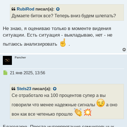
ы
й
RubiRod
писал(а):
п
Думаете биток все? Теперь вниз будем шлепать?
о
с
т
Не знаю, я оцениваю только в моменте видения
ситуации. Есть ситуация - выкладываю, нет - не
пытаюсь анализировать
.
Pancher
Н
21 янв 2025, 13:56
е
п
р
Stels23
писал(а):
о
Се отработало на 100 процентов супер а вы
ч
и
говорили что менее надежные сигналы
а оно
т
а
вон как все четенько прошло
н
н
Благодарю. Просто интерпретация сомнительных