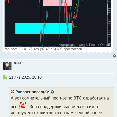
btc_som_21.01.25_res (97.43 КБ) 606 просмотров
Stels23
Н
21 янв 2025, 18:10
е
п
р
Pancher
писал(а):
о
А вот сомнительный прогноз по BTC отработал на
ч
и
все
. Зона поддержки выстояла и в итоге
т
инструмент сходил четко по намеченной ранее
а