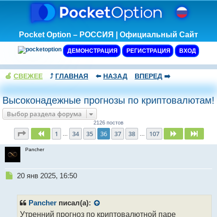
Pocket Option – РОССИЯ | Официальный Сайт
ДЕМОНСТРАЦИЯ
РЕГИСТРАЦИЯ
ВХОД
🍏
СВЕЖЕЕ
⤴️
ГЛАВНАЯ
⬅️
НАЗАД
ВПЕРЕД
➡️
Высоконадежные прогнозы по криптовалютам!
Выбор раздела форума
2126 постов
Страница
36
из
107
1
34
35
36
37
38
107
Пред.
След.
След
…
…
Pancher
Н
20 янв 2025, 16:50
е
п
р
Pancher
писал(а):
о
Утренний прогноз по криптовалютной паре