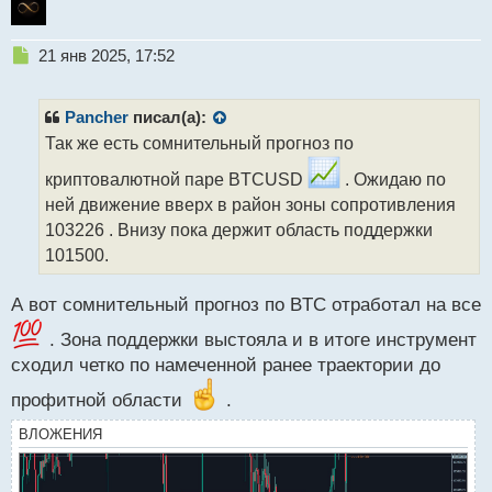
Н
21 янв 2025, 17:52
е
п
р
Pancher
писал(а):
о
Так же есть сомнительный прогноз по
ч
и
криптовалютной паре BTCUSD
. Ожидаю по
т
ней движение вверх в район зоны сопротивления
а
103226 . Внизу пока держит область поддержки
н
н
101500.
ы
й
А вот сомнительный прогноз по BTC отработал на все
п
о
. Зона поддержки выстояла и в итоге инструмент
с
сходил четко по намеченной ранее траектории до
т
профитной области
.
ВЛОЖЕНИЯ