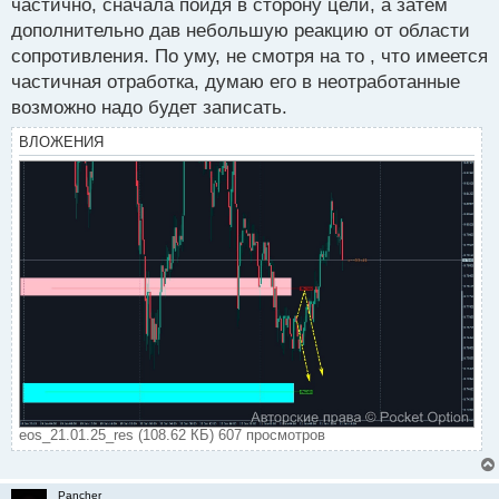
частично, сначала пойдя в сторону цели, а затем
п
дополнительно дав небольшую реакцию от области
о
с
сопротивления. По уму, не смотря на то , что имеется
т
частичная отработка, думаю его в неотработанные
возможно надо будет записать.
ВЛОЖЕНИЯ
eos_21.01.25_res (108.62 КБ) 607 просмотров
Pancher