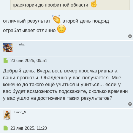
н
траектории до профитной области
.
н
ы
й
отличный результат
второй день подряд
п
о
отрабатывает отлично
с
т
__nika__
Н
23 янв 2025, 09:51
е
Добрый день. Вчера весь вечер просматривпала
п
р
ваши прогнозы. Обалденно у вас получается. Мне
о
конечно до такого ещё учиться и учиться... если у
ч
вас будет возможность подскажите, сколько времени
и
т
у вас ушло на достижение таких результатов?
а
н
Timon_S
н
ы
й
Н
23 янв 2025, 11:29
п