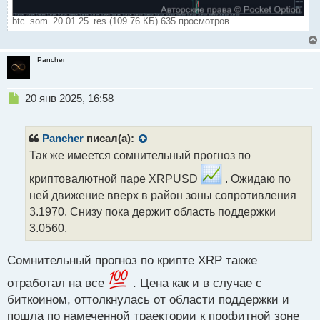
btc_som_20.01.25_res (109.76 КБ) 635 просмотров
Pancher
Н
20 янв 2025, 16:58
е
п
р
Pancher
писал(а):
о
Так же имеется сомнительный прогноз по
ч
и
криптовалютной паре XRPUSD
. Ожидаю по
т
ней движение вверх в район зоны сопротивления
а
3.1970. Снизу пока держит область поддержки
н
н
3.0560.
ы
й
Сомнительный прогноз по крипте XRP также
п
о
отработал на все
. Цена как и в случае с
с
биткоином, оттолкнулась от области поддержки и
т
пошла по намеченной траектории к профитной зоне