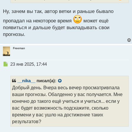
й
п
Ну, зачем вы так, автор ветки и раньше бывало
о
с
пропадал на некоторое время
может ещё
т
появиться и дальше будет выкладывать свои
прогнозы.
Freeman
Н
23 янв 2025, 17:44
е
п
р
__nika__
писал(а):
о
Добрый день. Вчера весь вечер просматривпала
ч
ваши прогнозы. Обалденно у вас получается. Мне
и
т
конечно до такого ещё учиться и учиться... если у
а
вас будет возможность подскажите, сколько
н
времени у вас ушло на достижение таких
н
результатов?
ы
й