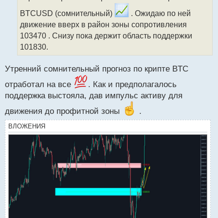
ч
и
BTCUSD (сомнительный)
. Ожидаю по ней
т
движение вверх в район зоны сопротивления
а
103470 . Снизу пока держит область поддержки
н
н
101830.
ы
й
Утренний сомнительный прогноз по крипте BTC
п
о
отработал на все
. Как и предполагалось
с
поддержка выстояла, дав импульс активу для
т
движения до профитной зоны
.
ВЛОЖЕНИЯ