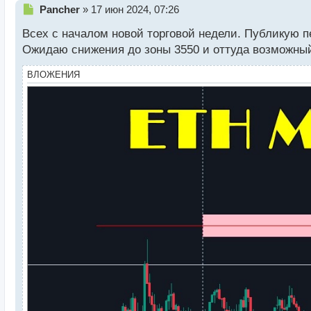
Н
Pancher
»
17 июн 2024, 07:26
е
Всех с началом новой торговой недели. Публикую п
п
р
Ожидаю снижения до зоны 3550 и оттуда возможный
о
ч
ВЛОЖЕНИЯ
и
т
а
н
н
ы
й
п
о
с
т