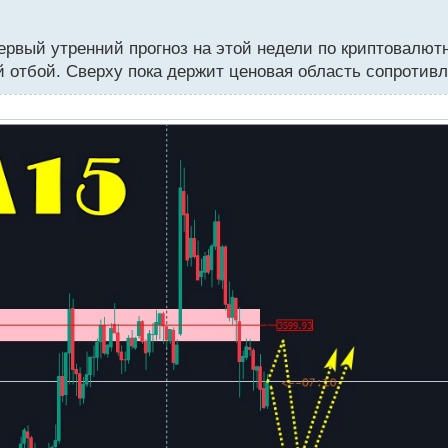
ервый утренний прогноз на этой недели по криптовалю
 отбой. Сверху пока держит ценовая область сопротивл