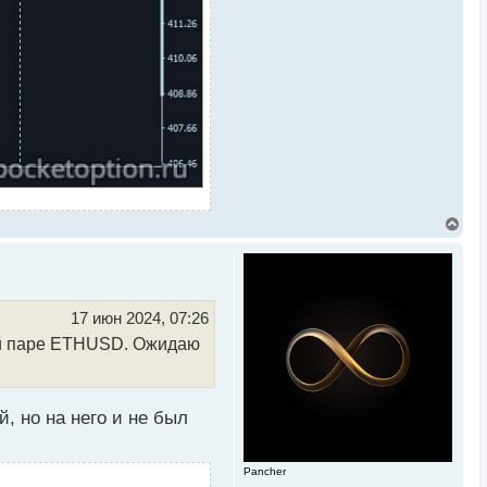
В
е
р
н
у
т
ь
17 июн 2024, 07:26
с
ной паре ETHUSD. Ожидаю
я
к
н
а
ч
, но на него и не был
а
л
у
Pancher