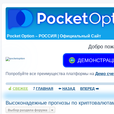
Pocket Option – РОССИЯ | Официальный Сайт
Добро пож
ДЕМОНСТРАЦ
Попробуйте все преимущества платформы на
Демо сче
🍏
СВЕЖЕЕ
⤴️
ГЛАВНАЯ
⬅️
НАЗАД
ВПЕРЕД
➡️
Высоконадежные прогнозы по криптовалюта
Выбор раздела форума