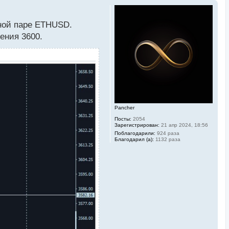
тной паре ETHUSD.
ения 3600.
Pancher
Посты:
2054
Зарегистрирован:
21 апр 2024, 18:56
Поблагодарили:
924 раза
Благодарил (а):
1132 раза