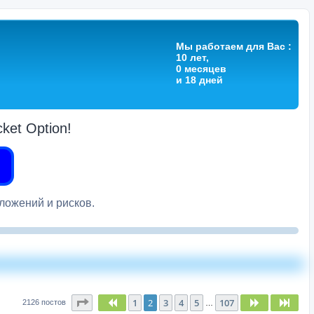
Мы работаем для Вас :
10 лет,
0 месяцев
и 18 дней
et Option!
вложений и рисков.
Страница
2
из
107
1
2
3
4
5
107
Пред.
След.
След
2126 постов
…