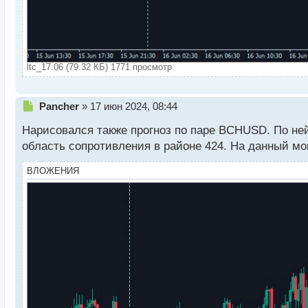
ltc_17.06 (79.32 КБ) 1771 просмотр
Н
Pancher
»
17 июн 2024, 08:44
е
Нарисовался также прогноз по паре BCHUSD. По ней
п
р
область сопротивления в районе 424. На данный мом
о
ч
ВЛОЖЕНИЯ
и
т
а
н
н
ы
й
п
о
с
т