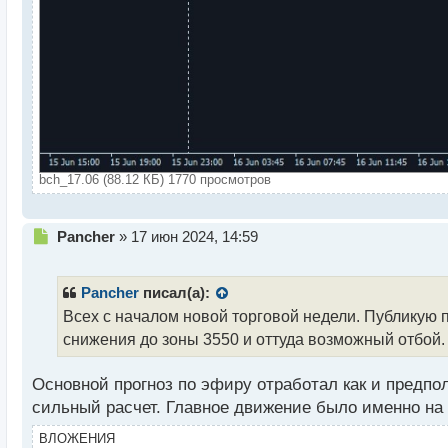
bch_17.06 (88.12 КБ) 1770 просмотров
Н
Pancher
»
17 июн 2024, 14:59
е
п
р
Pancher
писал(а):
о
Всех с началом новой торговой недели. Публикую
ч
снижения до зоны 3550 и оттуда возможный отбой.
и
т
а
Основной прогноз по эфиру отработал как и предпол
н
сильный расчет. Главное движение было именно на 
н
ы
ВЛОЖЕНИЯ