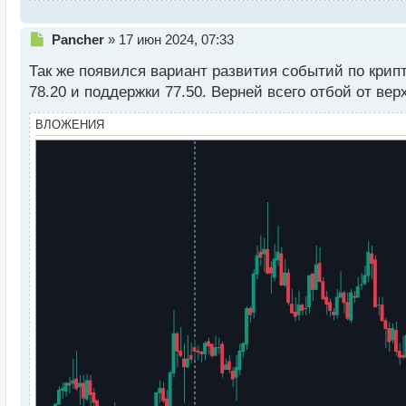
Н
Pancher
»
17 июн 2024, 07:33
е
Так же появился вариант развития событий по кри
п
р
78.20 и поддержки 77.50. Верней всего отбой от ве
о
ч
ВЛОЖЕНИЯ
и
т
а
н
н
ы
й
п
о
с
т