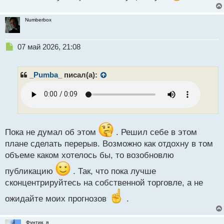
с
т
Numberbox
Н
07 май 2026, 21:08
е
п
р
_Pumba_
писал(а):
о
ч
и
т
а
н
Пока не думал об этом
. Решил себе в этом
н
плане сделать перерыв. Возможно как отдохну в том
ы
й
объеме каком хотелось бы, то возобновлю
п
публикацию
. Так, что пока лучше
о
с
сконцентрируйтесь на собственной торговле, а не
т
ожидайте моих прогнозов
.
Фунтик_я