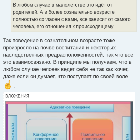
о
В любом случае в малолетстве это идёт от
ч
родителей. А в более сознательно возрасте
и
т
полностью согласен с вами, все зависит от самого
а
человека, его отношения к происходящему
н
н
Так поведение в сознательном возрасте тоже
ы
й
произросло на почве воспитания и некоторых
п
наследственных предрасположенностей, так что все
о
это взаимосвязано. В принципе мы получаем, что в
с
любом случае человек ведет себя не так как хочет,
т
даже если он думает, что поступает по своей воле
.
ВЛОЖЕНИЯ