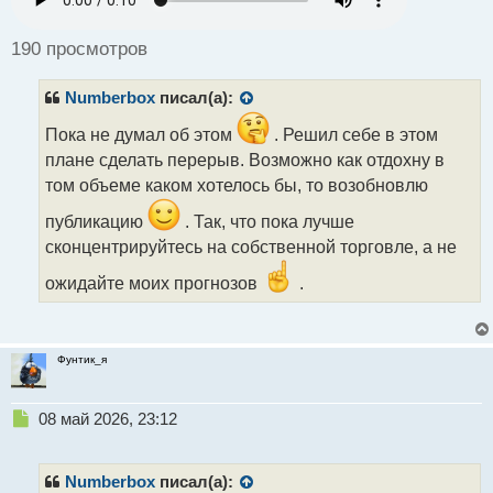
р
о
ч
190 просмотров
и
т
Numberbox
писал(а):
а
н
Пока не думал об этом
. Решил себе в этом
н
плане сделать перерыв. Возможно как отдохну в
ы
й
том объеме каком хотелось бы, то возобновлю
п
о
публикацию
. Так, что пока лучше
с
сконцентрируйтесь на собственной торговле, а не
т
ожидайте моих прогнозов
.
Фунтик_я
Н
08 май 2026, 23:12
е
п
р
Numberbox
писал(а):