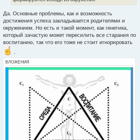
а
н
Да. Основные проблемы, как и возможность
н
достижения успеха закладывается родителями и
ы
й
окружением. Но есть и такой момент, как генетика,
п
который зачастую может пересилить все старания по
о
воспитанию, так что его тоже не стоит игнорировать
с
т
.
ВЛОЖЕНИЯ