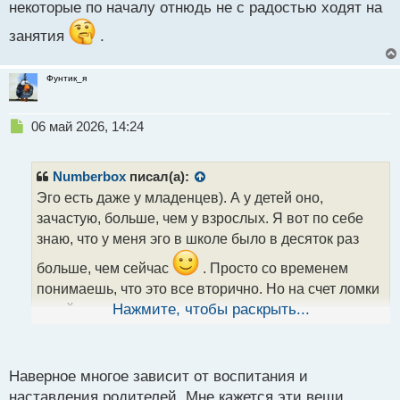
некоторые по началу отнюдь не с радостью ходят на
занятия
.
Фунтик_я
Н
06 май 2026, 14:24
е
п
р
Numberbox
писал(а):
о
Эго есть даже у младенцев). А у детей оно,
ч
зачастую, больше, чем у взрослых. Я вот по себе
и
т
знаю, что у меня эго в школе было в десяток раз
а
больше, чем сейчас
. Просто со временем
н
н
понимаешь, что это все вторично. Но на счет ломки
ы
детей в том же спорте, вынужден согласиться, так
Нажмите, чтобы раскрыть...
й
как некоторые по началу отнюдь не с радостью
п
о
ходят на занятия
.
с
Наверное многое зависит от воспитания и
т
наставления родителей. Мне кажется эти вещи