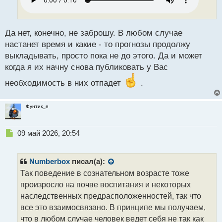
и
т
а
н
Да нет, конечно, не заброшу. В любом случае
н
настанет время и какие - то прогнозы продолжу
ы
выкладывать, просто пока не до этого. Да и может
й
когда я их начну снова публиковать у Вас
п
о
необходимость в них отпадет
.
с
т
Фунтик_я
Н
09 май 2026, 20:54
е
п
р
Numberbox
писал(а):
о
Так поведение в сознательном возрасте тоже
ч
произросло на почве воспитания и некоторых
и
т
наследственных предрасположенностей, так что
а
все это взаимосвязано. В принципе мы получаем,
н
что в любом случае человек ведет себя не так как
н