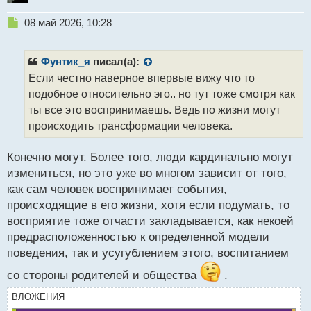
Н
08 май 2026, 10:28
е
п
р
Фунтик_я
писал(а):
о
Если честно наверное впервые вижу что то
ч
подобное относительно эго.. но тут тоже смотря как
и
т
ты все это воспринимаешь. Ведь по жизни могут
а
происходить трансформации человека.
н
н
Конечно могут. Более того, люди кардинально могут
ы
й
измениться, но это уже во многом зависит от того,
п
как сам человек воспринимает события,
о
происходящие в его жизни, хотя если подумать, то
с
восприятие тоже отчасти закладывается, как некоей
т
предрасположенностью к определенной модели
поведения, так и усугублением этого, воспитанием
со стороны родителей и общества
.
ВЛОЖЕНИЯ