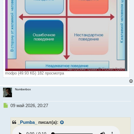
modpo (49.93 КБ) 182 просмотра
Numberbox
Н
09 май 2026, 20:27
е
п
р
_Pumba_
писал(а):
о
ч