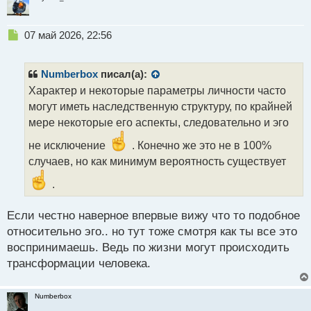
Н
07 май 2026, 22:56
е
п
р
Numberbox
писал(а):
о
Характер и некоторые параметры личности часто
ч
могут иметь наследственную структуру, по крайней
и
т
мере некоторые его аспекты, следовательно и эго
а
не исключение
. Конечно же это не в 100%
н
н
случаев, но как минимум вероятность существует
ы
.
й
п
о
Если честно наверное впервые вижу что то подобное
с
относительно эго.. но тут тоже смотря как ты все это
т
воспринимаешь. Ведь по жизни могут происходить
трансформации человека.
Numberbox