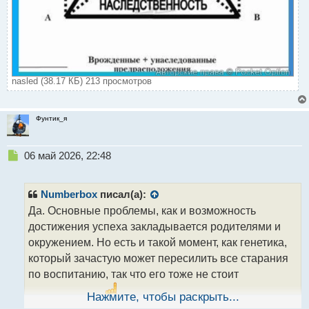
nasled (38.17 КБ) 213 просмотров
Фунтик_я
Н
06 май 2026, 22:48
е
п
р
Numberbox
писал(а):
о
Да. Основные проблемы, как и возможность
ч
достижения успеха закладывается родителями и
и
т
окружением. Но есть и такой момент, как генетика,
а
который зачастую может пересилить все старания
н
по воспитанию, так что его тоже не стоит
н
ы
игнорировать
Нажмите, чтобы раскрыть...
.
й