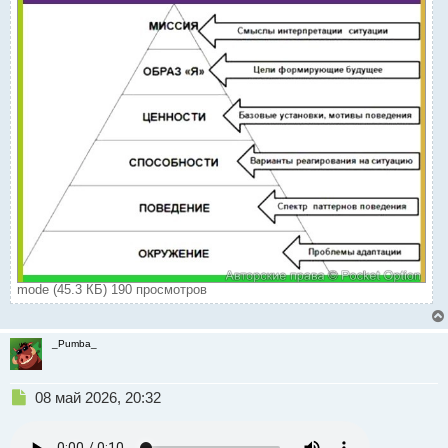
mode (45.3 КБ) 190 просмотров
_Pumba_
Н
08 май 2026, 20:32
е
п