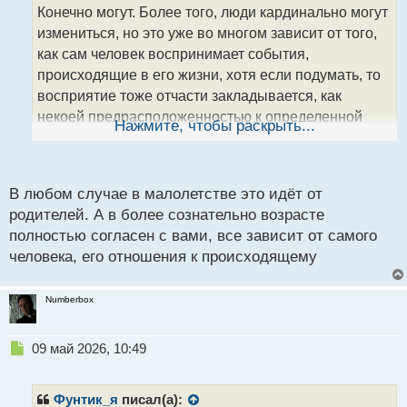
о
Конечно могут. Более того, люди кардинально могут
ч
измениться, но это уже во многом зависит от того,
и
т
как сам человек воспринимает события,
а
происходящие в его жизни, хотя если подумать, то
н
восприятие тоже отчасти закладывается, как
н
некоей предрасположенностью к определенной
ы
Нажмите, чтобы раскрыть...
й
модели поведения, так и усугублением этого,
п
воспитанием со стороны родителей и общества
о
с
.
В любом случае в малолетстве это идёт от
т
родителей. А в более сознательно возрасте
полностью согласен с вами, все зависит от самого
человека, его отношения к происходящему
Numberbox
Н
09 май 2026, 10:49
е
п
р
Фунтик_я
писал(а):