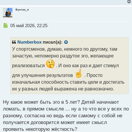
Фунтик_я
Н
05 май 2026, 22:25
е
п
р
Numberbox
писал(а):
о
У спортсменов, думаю, немного по другому, там
ч
зачастую, непомерно раздутое эго, желающее
и
т
реализоваться
. И оно как раз и дает стимул
а
н
для улучшения результатов
. Просто
н
изначальная способность ставить цели и достигать
ы
их у разных людей выражена не равнозначно.
й
п
о
Ну какое может быть эго в 5 лет? Детей начинают
с
ломать, в прямом смысле ... ну а то что все у всех по
т
разному, согласна но ведь если самому с собой не
получается договорится может имеет смысл
проявить некоторую жёсткость?