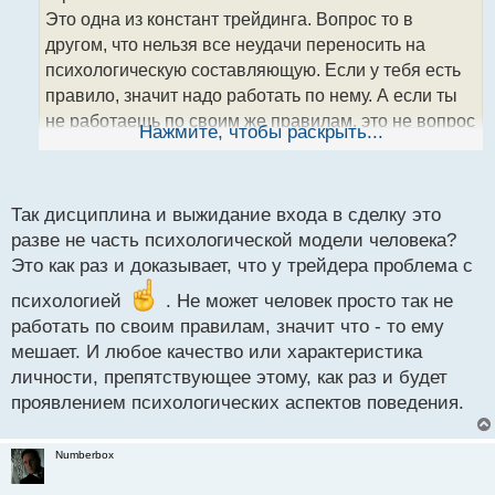
ч
Это одна из констант трейдинга. Вопрос то в
и
т
другом, что нельзя все неудачи переносить на
а
психологическую составляющую. Если у тебя есть
н
правило, значит надо работать по нему. А если ты
н
не работаешь по своим же правилам, это не вопрос
ы
Нажмите, чтобы раскрыть...
й
психологии. Это больше вопрос твоей дисциплины
п
и необходимости сидеть и ждать входа...
о
с
Так дисциплина и выжидание входа в сделку это
т
разве не часть психологической модели человека?
Это как раз и доказывает, что у трейдера проблема с
психологией
. Не может человек просто так не
работать по своим правилам, значит что - то ему
мешает. И любое качество или характеристика
личности, препятствующее этому, как раз и будет
проявлением психологических аспектов поведения.
Numberbox