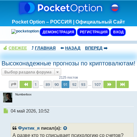
Pocket Option – РОССИЯ | Официальный Сайт
ДЕМОНСТРАЦИЯ
РЕГИСТРАЦИЯ
ВХОД
🍏
СВЕЖЕЕ
⤴️
ГЛАВНАЯ
⬅️
НАЗАД
ВПЕРЕД
➡️
Высоконадежные прогнозы по криптовалютам!
Выбор раздела форума
2125 постов
Страница
91
из
107
1
89
90
91
92
93
107
Пред.
След.
След
…
…
Numberbox
Н
04 май 2026, 10:52
е
п
р
Фунтик_я
писал(а):
о
А разве кто то списывает психологию со счетов?