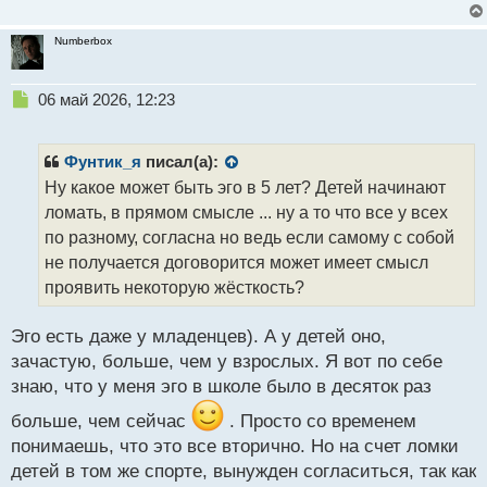
Numberbox
Н
06 май 2026, 12:23
е
п
р
Фунтик_я
писал(а):
о
Ну какое может быть эго в 5 лет? Детей начинают
ч
ломать, в прямом смысле ... ну а то что все у всех
и
т
по разному, согласна но ведь если самому с собой
а
не получается договорится может имеет смысл
н
проявить некоторую жёсткость?
н
ы
й
Эго есть даже у младенцев). А у детей оно,
п
зачастую, больше, чем у взрослых. Я вот по себе
о
знаю, что у меня эго в школе было в десяток раз
с
т
больше, чем сейчас
. Просто со временем
понимаешь, что это все вторично. Но на счет ломки
детей в том же спорте, вынужден согласиться, так как