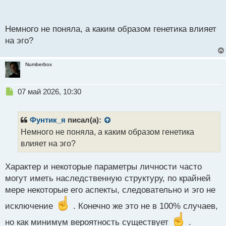
п
о
с
Немного не поняла, а каким образом генетика влияет
т
на эго?
Numberbox
Н
07 май 2026, 10:30
е
п
р
Фунтик_я
писал(а):
о
Немного не поняла, а каким образом генетика
ч
влияет на эго?
и
т
а
Характер и некоторые параметры личности часто
н
могут иметь наследственную структуру, по крайней
н
мере некоторые его аспекты, следовательно и эго не
ы
й
исключение
. Конечно же это не в 100% случаев,
п
о
но как минимум вероятность существует
.