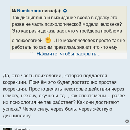
п
р
Numberbox
писал(а):
о
Так дисциплина и выжидание входа в сделку это
ч
разве не часть психологической модели человека?
и
т
Это как раз и доказывает, что у трейдера проблема
а
с психологией
. Не может человек просто так не
н
н
работать по своим правилам, значит что - то ему
ы
мешает. И любое качество или характеристика
Нажмите, чтобы раскрыть...
й
личности, препятствующее этому, как раз и будет
п
проявлением психологических аспектов поведения.
о
с
Да, это часть психологии, которая поддаётся
т
коррекции. Причём это будет достаточно простая
коррекция. Просто делать некоторые действия через
немогу, нехочу, скучно и тд. , как спортсмены... разве
их психология не так работает? Как они достигают
успеха? Через силу, через боль, через жёсткую
дисциплину.
Numberbox