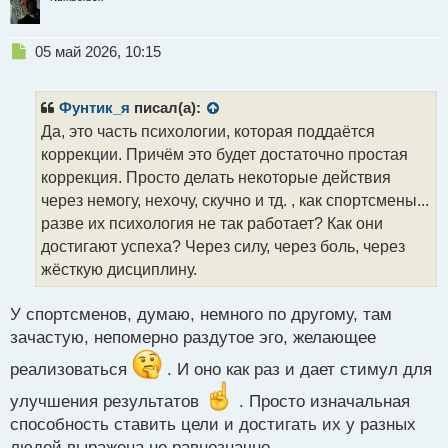
Н
05 май 2026, 10:15
е
п
р
Фунтик_я
писал(а):
о
Да, это часть психологии, которая поддаётся
ч
коррекции. Причём это будет достаточно простая
и
т
коррекция. Просто делать некоторые действия
а
через немогу, нехочу, скучно и тд. , как спортсмены...
н
разве их психология не так работает? Как они
н
достигают успеха? Через силу, через боль, через
ы
й
жёсткую дисциплину.
п
о
У спортсменов, думаю, немного по другому, там
с
зачастую, непомерно раздутое эго, желающее
т
реализоваться
. И оно как раз и дает стимул для
улучшения результатов
. Просто изначальная
способность ставить цели и достигать их у разных
людей выражена не равнозначно.