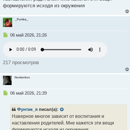
формируются исходя из окружения
_Pumba_
Н
06 май 2026, 21:26
е
п
р
о
ч
217 просмотров
и
т
а
Numberbox
н
н
ы
Н
06 май 2026, 21:39
й
е
п
п
о
р
Фунтик_я
писал(а):
с
о
Наверное многое зависит от воспитания и
т
ч
наставления родителей. Мне кажется эти вещи
и
т
формируются исходя из окружения