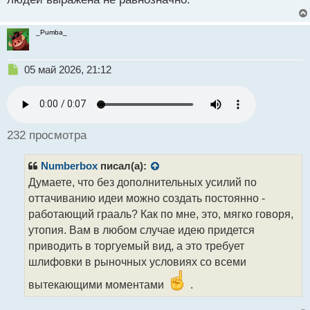
_Pumba_
Н
05 май 2026, 21:12
е
п
р
о
ч
232 просмотра
и
т
Numberbox
писал(а):
а
н
Думаете, что без дополнительных усилий по
н
оттачиванию идеи можно создать постоянно -
ы
работающий грааль? Как по мне, это, мягко говоря,
й
утопия. Вам в любом случае идею придется
п
о
приводить в торгуемый вид, а это требует
с
шлифовки в рыночных условиях со всеми
т
вытекающими моментами
.