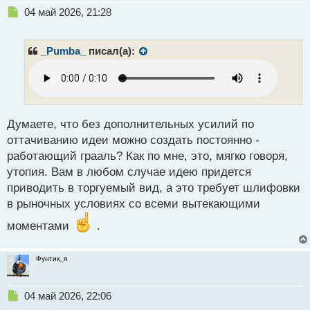
Н
04 май 2026, 21:28
е
п
р
_Pumba_
писал(а):
о
ч
и
т
а
н
Думаете, что без дополнительных усилий по
н
оттачиванию идеи можно создать постоянно -
ы
работающий грааль? Как по мне, это, мягко говоря,
й
утопия. Вам в любом случае идею придется
п
о
приводить в торгуемый вид, а это требует шлифовки
с
в рыночных условиях со всеми вытекающими
т
моментами
.
Фунтик_я
Н
04 май 2026, 22:06
е