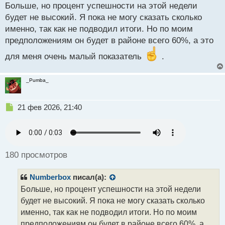
н
Больше, но процент успешности на этой недели
н
будет не высокий. Я пока не могу сказать сколько
ы
именно, так как не подводил итоги. Но по моим
й
предположениям он будет в районе всего 60%, а это
п
о
для меня очень малый показатель
.
с
т
_Pumba_
Н
21 фев 2026, 21:40
е
п
р
о
ч
180 просмотров
и
т
Numberbox
писал(а):
а
н
Больше, но процент успешности на этой недели
н
будет не высокий. Я пока не могу сказать сколько
ы
именно, так как не подводил итоги. Но по моим
й
предположениям он будет в районе всего 60%, а
п