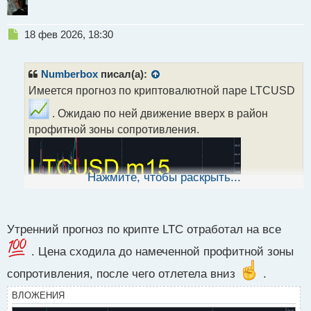
Н
18 фев 2026, 18:30
е
п
р
Numberbox
писал(а):
о
Имеется прогноз по криптовалютной паре LTCUSD
ч
и
. Ожидаю по ней движение вверх в район
т
профитной зоны сопротивления.
а
н
н
ы
Нажмите, чтобы раскрыть...
й
п
о
с
Утренний прогноз по крипте LTC отработал на все
т
. Цена сходила до намеченной профитной зоны
сопротивления, после чего отлетела вниз
.
ВЛОЖЕНИЯ