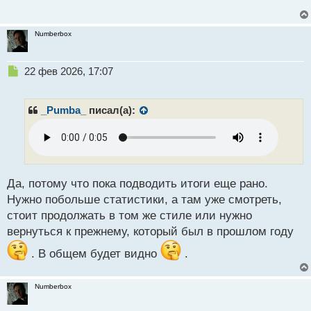
Numberbox
Н
22 фев 2026, 17:07
е
п
р
_Pumba_
писал(а):
о
ч
и
т
а
н
Да, потому что пока подводить итоги еще рано.
н
Нужно побольше статистики, а там уже смотреть,
ы
стоит продолжать в том же стиле или нужно
й
вернуться к прежнему, который был в прошлом году
п
о
. В общем будет видно
.
с
т
Numberbox