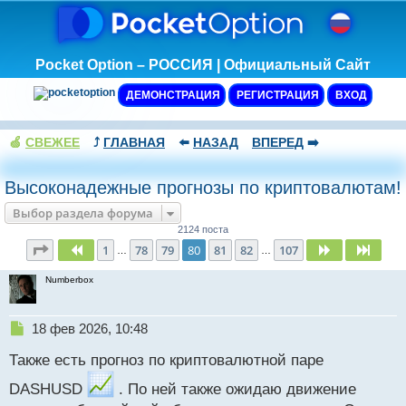
Pocket Option – РОССИЯ | Официальный Сайт
ДЕМОНСТРАЦИЯ
РЕГИСТРАЦИЯ
ВХОД
🍏
СВЕЖЕЕ
⤴️
ГЛАВНАЯ
⬅️
НАЗАД
ВПЕРЕД
➡️
Высоконадежные прогнозы по криптовалютам!
Выбор раздела форума
2124 поста
Страница
80
из
107
1
78
79
80
81
82
107
Пред.
След.
След
…
…
Numberbox
Н
18 фев 2026, 10:48
е
Также есть прогноз по криптовалютной паре
п
р
DASHUSD
. По ней также ожидаю движение
о