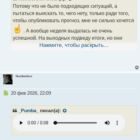
н
Потому что не было подходящих ситуаций, а
н
пытаться выискать то, чего нету, только ради того,
ы
чтобы опубликовать прогноз, мне не сильно хочется
й
п
. А вообще неделя выдалась не очень
о
успешной. На выходных подведу итоги, но они
с
т
Нажмите, чтобы раскрыть...
хуже, чем по прошлой неделе
.
Numberbox
Н
20 фев 2026, 22:09
е
п
р
_Pumba_
писал(а):
о
ч
и
т
а