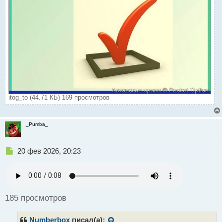
itog_to (44.71 КБ) 169 просмотров
_Pumba_
Н
20 фев 2026, 20:23
е
п
р
о
ч
185 просмотров
и
т
Numberbox
писал(а):
а