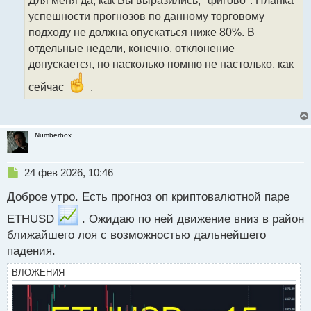
н
успешности прогнозов по данному торговому
ы
подходу не должна опускаться ниже 80%. В
й
отдельные недели, конечно, отклонение
п
о
допускается, но насколько помню не настолько, как
с
т
сейчас
.
Numberbox
Н
24 фев 2026, 10:46
е
Доброе утро. Есть прогноз оп криптовалютной паре
п
р
ETHUSD
. Ожидаю по ней движение вниз в район
о
ближайшего лоя с возможностью дальнейшего
ч
и
падения.
т
а
ВЛОЖЕНИЯ
н
н
ы