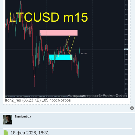
ltcn2_res (86.23 КБ) 185 просмотров
Numberbox
Н
18 фев 2026, 18:31