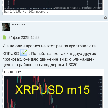
batn1 (93.85 КБ) 141 просмотр
Numberbox
Н
24 фев 2026, 10:52
е
И еще один прогноз на этот раз по криптовалюте
п
р
XRPUSD
. По ней, так же как и в двух других
о
прогнозах, ожидаю движение вниз с ближайшей
ч
и
целью в районе зоны поддержки 1.3080.
т
а
ВЛОЖЕНИЯ
н
н
ы
й
п
о
с
т