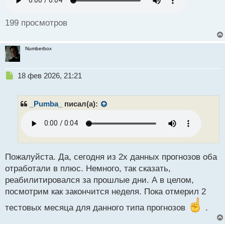
р
о
ч
199 просмотров
и
т
а
Numberbox
н
н
ы
Н
18 фев 2026, 21:21
й
е
п
п
о
р
_Pumba_
писал(а):
с
о
т
ч
и
т
а
н
Пожалуйста. Да, сегодня из 2х данных прогнозов оба
н
отработали в плюс. Немного, так сказать,
ы
реабилитировался за прошлые дни. А в целом,
й
посмотрим как закончится неделя. Пока отмерил 2
п
о
тестовых месяца для данного типа прогнозов
.
с
т