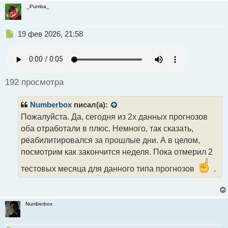
_Pumba_
Н
19 фев 2026, 21:58
е
п
р
о
ч
192 просмотра
и
т
Numberbox
писал(а):
а
н
Пожалуйста. Да, сегодня из 2х данных прогнозов
н
оба отработали в плюс. Немного, так сказать,
ы
реабилитировался за прошлые дни. А в целом,
й
посмотрим как закончится неделя. Пока отмерил 2
п
о
тестовых месяца для данного типа прогнозов
.
с
т
Numberbox