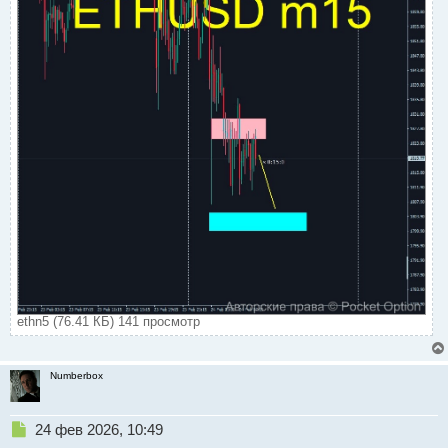
й
п
о
с
т
ethn5 (76.41 КБ) 141 просмотр
Numberbox
Н
24 фев 2026, 10:49
е