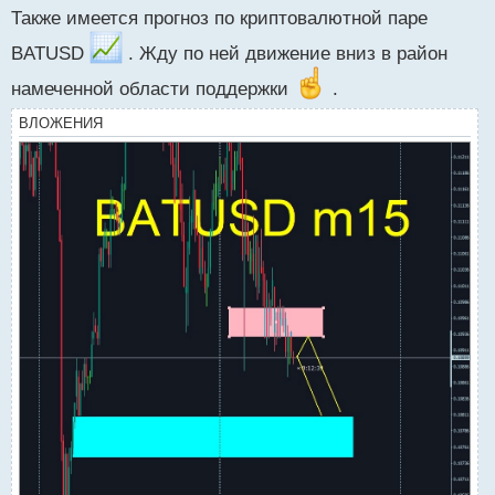
Также имеется прогноз по криптовалютной паре
п
р
BATUSD
. Жду по ней движение вниз в район
о
ч
намеченной области поддержки
.
и
т
ВЛОЖЕНИЯ
а
н
н
ы
й
п
о
с
т