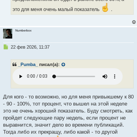
о
это для меня очень малый показатель
.
с
т
Numberbox
Н
22 фев 2026, 11:37
е
п
р
_Pumba_
писал(а):
о
ч
и
т
а
н
Для кого - то возможно, но для меня привыкшему к 80
н
- 90 - 100%, тот процент, что вышел на этой неделе
ы
это не очень хороший показатель. Буду смотреть, как
й
пройдет следующие пару недель, если процент не
п
о
выравнится, значит дело во времени публикаций.
с
Тогда либо их прекращу, либо какой - то другой
т