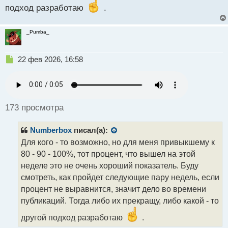
подход разработаю
.
_Pumba_
Н
22 фев 2026, 16:58
е
п
р
о
ч
173 просмотра
и
т
Numberbox
писал(а):
а
н
Для кого - то возможно, но для меня привыкшему к
н
80 - 90 - 100%, тот процент, что вышел на этой
ы
неделе это не очень хороший показатель. Буду
й
смотреть, как пройдет следующие пару недель, если
п
о
процент не выравнится, значит дело во времени
с
публикаций. Тогда либо их прекращу, либо какой - то
т
другой подход разработаю
.