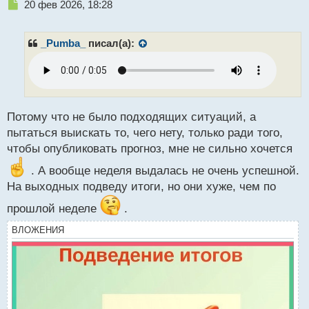
Н
20 фев 2026, 18:28
е
п
р
_Pumba_
писал(а):
о
ч
и
т
а
н
Потому что не было подходящих ситуаций, а
н
пытаться выискать то, чего нету, только ради того,
ы
чтобы опубликовать прогноз, мне не сильно хочется
й
п
. А вообще неделя выдалась не очень успешной.
о
На выходных подведу итоги, но они хуже, чем по
с
т
прошлой неделе
.
ВЛОЖЕНИЯ