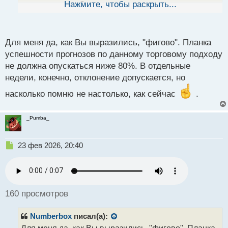
ы
относитесь к себе...
Нажмите, чтобы раскрыть...
й
п
о
с
Для меня да, как Вы выразились, "фигово". Планка
т
успешности прогнозов по данному торговому подходу
не должна опускаться ниже 80%. В отдельные
недели, конечно, отклонение допускается, но
насколько помню не настолько, как сейчас
.
_Pumba_
Н
23 фев 2026, 20:40
е
п
р
о
ч
160 просмотров
и
т
Numberbox
писал(а):
а
н
Для меня да, как Вы выразились, "фигово". Планка