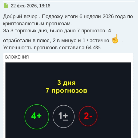
Н
22 фев 2026, 18:16
е
Добрый вечер . Подвожу итоги 6 недели 2026 года по
п
р
криптовалютным прогнозам.
о
За 3 торговых дня, было дано 7 прогнозов, 4
ч
и
отработали в плюс, 2 в минус и 1 частично
.
т
Успешность прогнозов составила 64.4%.
а
н
ВЛОЖЕНИЯ
н
ы
й
п
о
с
т