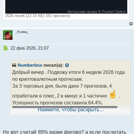
2026 resw6 (22.15 КБ) 151 просмотр
_Pumba_
Н
22 фев 2026, 21:07
е
п
р
Numberbox
писал(а):
о
Добрый вечер . Подвожу итоги 6 недели 2026 года
ч
по криптовалютным прогнозам.
и
т
За 3 торговых дня, было дано 7 прогнозов, 4
а
отработали в плюс, 2 в минус и 1 частично
.
н
н
Успешность прогнозов составила 64.4%.
ы
Нажмите, чтобы раскрыть...
й
п
о
с
Ну вот считай 65% разве фигово? а если посчитать
т