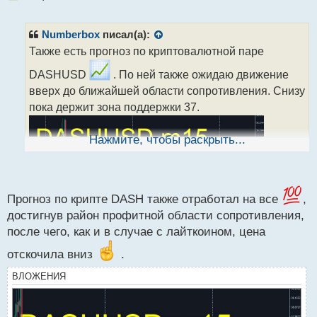
е
п
р
Numberbox
писал(а):
о
Также есть прогноз по криптовалютной паре
ч
и
DASHUSD
. По ней также ожидаю движение
т
вверх до ближайшей области сопротивления. Снизу
а
пока держит зона поддержки 37.
н
н
ы
Нажмите, чтобы раскрыть...
й
п
о
с
т
Прогноз по крипте DASH также отработал на все
,
достигнув район профитной области сопротивления,
после чего, как и в случае с лайткоином, цена
отскочила вниз
.
ВЛОЖЕНИЯ