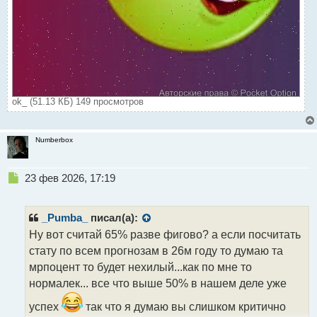
ok_ (51.13 КБ) 149 просмотров
Numberbox
Н
23 фев 2026, 17:19
е
п
р
_Pumba_
писал(а):
о
Ну вот считай 65% разве фигово? а если посчитать
ч
стату по всем прогнозам в 26м году то думаю та
и
т
мрпоцент то будет нехилый...как по мне то
а
нормалек... все что выше 50% в нашем деле уже
н
н
успех
так что я думаю вы слишком критично