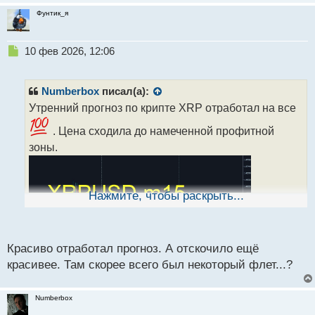
Фунтик_я
Н
10 фев 2026, 12:06
е
п
р
Numberbox
писал(а):
о
Утренний прогноз по крипте XRP отработал на все
ч
и
. Цена сходила до намеченной профитной
т
зоны.
а
н
н
ы
Нажмите, чтобы раскрыть...
й
п
о
с
Красиво отработал прогноз. А отскочило ещё
т
красивее. Там скорее всего был некоторый флет...?
Numberbox