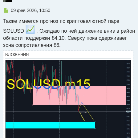
Н
09 фев 2026, 10:50
е
Также имеется прогноз по криптовалютной паре
п
р
SOLUSD
. Ожидаю по ней движение вниз в район
о
области поддержки 84.10. Сверху пока сдерживает
ч
и
зона сопротивления 86.
т
а
ВЛОЖЕНИЯ
н
н
ы
й
п
о
с
т