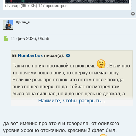
otvurxrp (96.7 КБ) 147 просмотров
Фунтик_я
Н
11 фев 2026, 05:56
е
п
р
Numberbox
писал(а):
о
ч
Так и не понял про какой отскок речь
. Если про
и
то, почему пошло вниз, то сверху отмечал зону.
т
Если же речь про отскок, что потом после похода
а
вниз пошел вверх, то да, сейчас посмотрел там
н
н
была зона сильная, но я до нее цель не держал, а
ы
она для бая хорошо отработала бы.
Нажмите, чтобы раскрыть...
й
п
о
с
да вот именно про это я и говорила. от оливкого
т
уровня хорошо отскочило. красивый флет был.