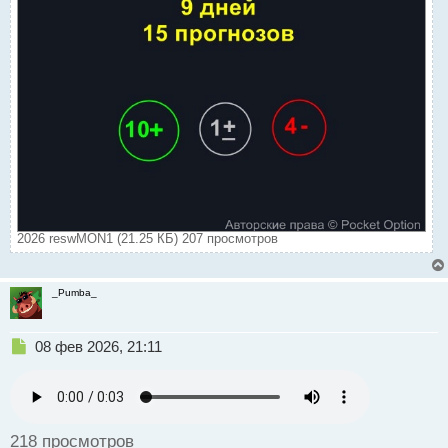
2026 reswMON1 (21.25 КБ) 207 просмотров
_Pumba_
Н
08 фев 2026, 21:11
е
п
р
о
ч
218 просмотров