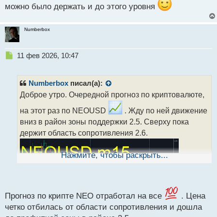
можно было держать и до этого уровня
Numberbox
Н
11 фев 2026, 10:47
е
п
р
Numberbox
писал(а):
о
Доброе утро. Очередной прогноз по криптовалюте,
ч
и
на этот раз по NEOUSD
. Жду по ней движение
т
вниз в район зоны поддержки 2.5. Сверху пока
а
держит область сопротивления 2.6.
н
н
ы
Нажмите, чтобы раскрыть...
й
п
о
с
т
Прогноз по крипте NEO отработал на все
. Цена
четко отбилась от области сопротивления и дошла