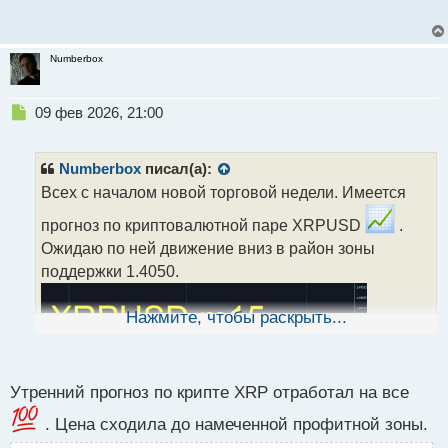
Numberbox
Н
09 фев 2026, 21:00
е
п
р
Numberbox
писал(а):
о
Всех с началом новой торговой недели. Имеется
ч
и
прогноз по криптовалютной паре XRPUSD
.
т
Ожидаю по ней движение вниз в район зоны
а
поддержки 1.4050.
н
н
ы
Нажмите, чтобы раскрыть...
й
п
о
с
Утренний прогноз по крипте XRP отработал на все
т
. Цена сходила до намеченной профитной зоны.