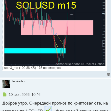
soln3_res (109.88 КБ) 175 просмотров
Numberbox
Н
10 фев 2026, 10:46
е
Доброе утро. Очередной прогноз по криптовалюте, на
п
р