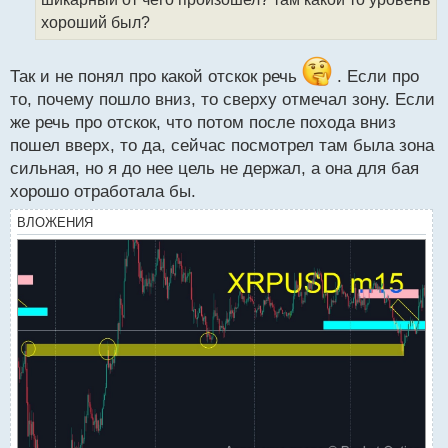
а
хороший был?
н
н
ы
Так и не понял про какой отскок речь
. Если про
й
то, почему пошло вниз, то сверху отмечал зону. Если
п
же речь про отскок, что потом после похода вниз
о
с
пошел вверх, то да, сейчас посмотрел там была зона
т
сильная, но я до нее цель не держал, а она для бая
хорошо отработала бы.
ВЛОЖЕНИЯ