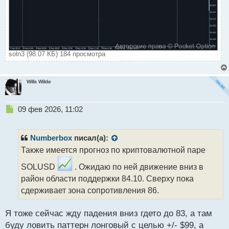
soln3 (98.07 КБ) 184 просмотра
Wills Wilde
Н
09 фев 2026, 11:02
е
п
р
Numberbox
писал(а):
о
Также имеется прогноз по криптовалютной паре
ч
и
SOLUSD
. Ожидаю по ней движение вниз в
т
район области поддержки 84.10. Сверху пока
а
сдерживает зона сопротивления 86.
н
н
ы
Я тоже сейчас жду падения вниз гдето до 83, а там
й
буду ловить паттерн лонговый с целью +/- $99, а
п