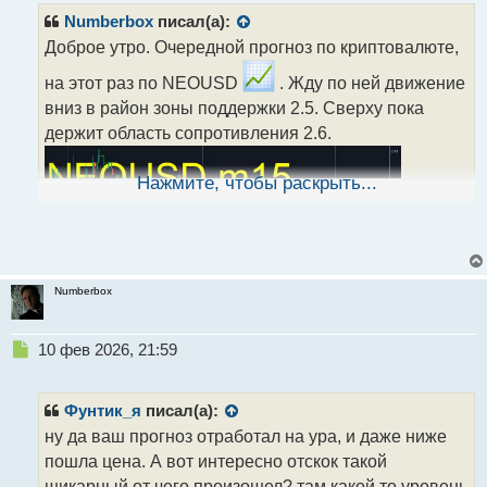
т
Numberbox
писал(а):
а
н
Доброе утро. Очередной прогноз по криптовалюте,
н
на этот раз по NEOUSD
. Жду по ней движение
ы
й
вниз в район зоны поддержки 2.5. Сверху пока
п
держит область сопротивления 2.6.
о
с
т
Нажмите, чтобы раскрыть...
Numberbox
Н
10 фев 2026, 21:59
е
п
р
Фунтик_я
писал(а):
о
ну да ваш прогноз отработал на ура, и даже ниже
ч
пошла цена. А вот интересно отскок такой
и
т
шикарный от чего произошел? там какой то уровень