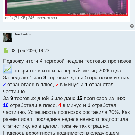
anfo (71 КБ) 246 просмотров
Numberbox
Н
08 фев 2026, 19:23
е
Подвожу итоги 4 торговой недели тестовых прогнозов
п
р
по крипте и итоги за первый месяц 2026 года.
о
За неделю было
ч
3
торговых дня и
5
прогнозов из них:
и
2
отработали в плюс,
2
в минус и
1
отработал
т
частично.
а
За
9
торговых дней было дано
15
прогнозов из них:
н
н
10
отработали в плюс,
4
в минус и
1
отработал
ы
частично. Успешность прогнозов составила 70%. Как
й
ранее писал, последняя неделя немного подпортила
п
статистику, но в целом, пока не так страшно.
о
с
Надеюсь вероятность поднимется в следующем