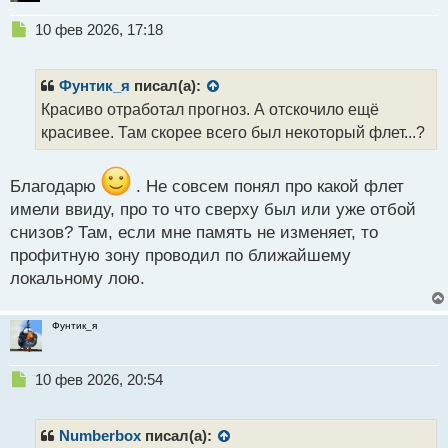
Н
10 фев 2026, 17:18
е
п
р
Фунтик_я
писал(а):
о
Красиво отработал прогноз. А отскочило ещё
ч
красивее. Там скорее всего был некоторый флет...?
и
т
а
Благодарю
. Не совсем понял про какой флет
н
н
имели ввиду, про то что сверху был или уже отбой
ы
снизов? Там, если мне память не изменяет, то
й
профитную зону проводил по ближайшему
п
локальному лою.
о
с
т
Фунтик_я
Н
10 фев 2026, 20:54
е
п
р
Numberbox
писал(а):