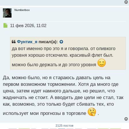
Numberbox
Н
11 фев 2026, 11:02
е
п
р
Фунтик_я
писал(а):
о
да вот именно про это я и говорила. от оливкого
ч
уровня хорошо отскочило. красивый флет был.
и
т
можно было держать и до этого уровня
а
н
н
Да, можно было, но я стараюсь давать цель на
ы
первом возможном торможении. Хотя да много где
й
цена, затем идет намного дальше, но решил, что
п
жадничать не стоит. А вводить две цели не стал, так
о
с
как, возможно, это только будет сбивать тех, кто
т
использует мои прогнозы в торговле
.
2125 постов