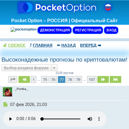
Pocket Option – РОССИЯ | Официальный Сайт
ДЕМОНСТРАЦИЯ
РЕГИСТРАЦИЯ
ВХОД
🍏
СВЕЖЕЕ
⤴️
ГЛАВНАЯ
⬅️
НАЗАД
ВПЕРЕД
➡️
Высоконадежные прогнозы по криптовалютам!
Выбор раздела форума
2125 постов
Страница
77
из
107
1
75
76
77
78
79
107
Пред.
След.
След
…
…
_Pumba_
Н
07 фев 2026, 21:03
е
п
р
о