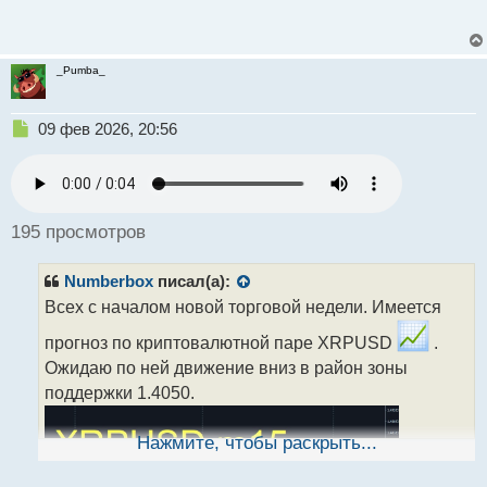
_Pumba_
Н
09 фев 2026, 20:56
е
п
р
о
ч
195 просмотров
и
т
Numberbox
писал(а):
а
н
Всех с началом новой торговой недели. Имеется
н
прогноз по криптовалютной паре XRPUSD
.
ы
й
Ожидаю по ней движение вниз в район зоны
п
поддержки 1.4050.
о
с
т
Нажмите, чтобы раскрыть...