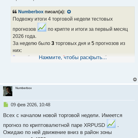
и
т
Numberbox
писал(а):
а
н
Подвожу итоги 4 торговой недели тестовых
н
прогнозов
по крипте и итоги за первый месяц
ы
й
2026 года.
п
За неделю было
3
торговых дня и
5
прогнозов из
о
них:
с
т
2
отработали в плюс,
Нажмите, чтобы раскрыть...
2
в минус и
1
отработал
частично.
За
9
торговых дней было дано
15
прогнозов из них:
10
отработали в плюс,
4
в минус и
1
отработал
частично. Успешность прогнозов составила 70%.
Numberbox
Как ранее писал, последняя неделя немного
подпортила статистику, но в целом, пока не так
Н
09 фев 2026, 10:48
страшно. Надеюсь вероятность поднимется в
е
Всех с началом новой торговой недели. Имеется
п
следующем отчетном торговом месяце
.
р
прогноз по криптовалютной паре XRPUSD
.
о
Ожидаю по ней движение вниз в район зоны
ч
и