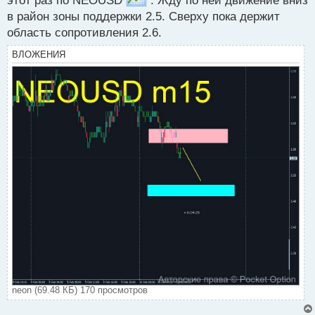
этот раз по NEOUSD
. Жду по ней движение вниз
о
в район зоны поддержки 2.5. Сверху пока держит
ч
и
область сопротивления 2.6.
т
а
ВЛОЖЕНИЯ
н
н
ы
й
п
о
с
т
neon (69.48 КБ) 170 просмотров