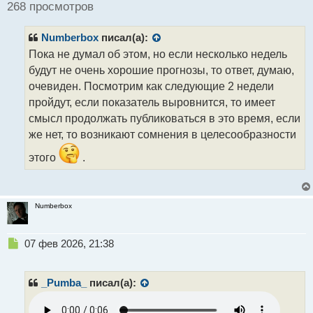
ч
268 просмотров
и
т
Numberbox
писал(а):
а
н
Пока не думал об этом, но если несколько недель
н
будут не очень хорошие прогнозы, то ответ, думаю,
ы
очевиден. Посмотрим как следующие 2 недели
й
пройдут, если показатель выровнится, то имеет
п
о
смысл продолжать публиковаться в это время, если
с
же нет, то возникают сомнения в целесообразности
т
этого
.
Numberbox
Н
07 фев 2026, 21:38
е
п
р
_Pumba_
писал(а):
о
ч