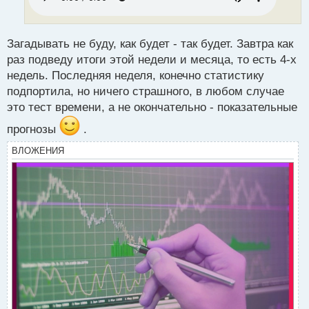
и
т
а
н
Загадывать не буду, как будет - так будет. Завтра как
н
раз подведу итоги этой недели и месяца, то есть 4-х
ы
недель. Последняя неделя, конечно статистику
й
подпортила, но ничего страшного, в любом случае
п
о
это тест времени, а не окончательно - показательные
с
прогнозы
.
т
ВЛОЖЕНИЯ