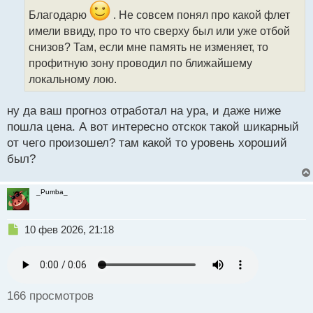
о
ч
Благодарю
. Не совсем понял про какой флет
и
имели ввиду, про то что сверху был или уже отбой
т
снизов? Там, если мне память не изменяет, то
а
профитную зону проводил по ближайшему
н
н
локальному лою.
ы
й
ну да ваш прогноз отработал на ура, и даже ниже
п
пошла цена. А вот интересно отскок такой шикарный
о
с
от чего произошел? там какой то уровень хороший
т
был?
_Pumba_
Н
10 фев 2026, 21:18
е
п
р
о
ч
166 просмотров
и