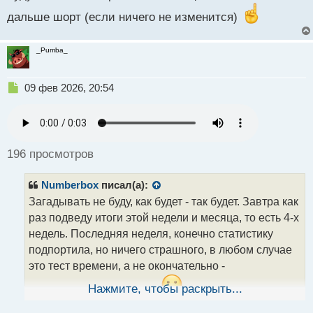
о
дальше шорт (если ничего не изменится)
с
т
_Pumba_
Н
09 фев 2026, 20:54
е
п
р
о
ч
196 просмотров
и
т
Numberbox
писал(а):
а
н
Загадывать не буду, как будет - так будет. Завтра как
н
раз подведу итоги этой недели и месяца, то есть 4-х
ы
недель. Последняя неделя, конечно статистику
й
подпортила, но ничего страшного, в любом случае
п
о
это тест времени, а не окончательно -
с
т
показательные прогнозы
Нажмите, чтобы раскрыть...
.