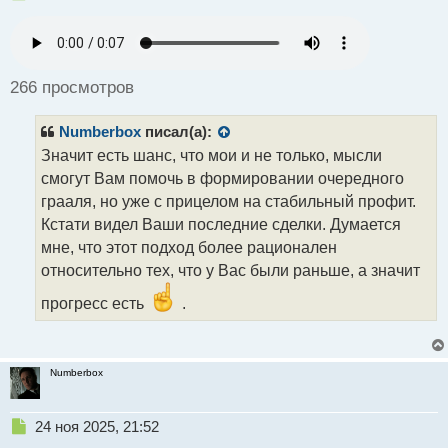
е
п
р
о
ч
266 просмотров
и
т
Numberbox
писал(а):
а
н
Значит есть шанс, что мои и не только, мысли
н
смогут Вам помочь в формировании очередного
ы
грааля, но уже с прицелом на стабильный профит.
й
Кстати видел Ваши последние сделки. Думается
п
о
мне, что этот подход более рационален
с
относительно тех, что у Вас были раньше, а значит
т
прогресс есть
.
Numberbox
Н
24 ноя 2025, 21:52
е