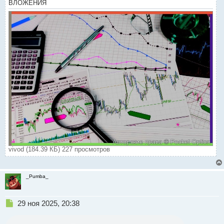
ВЛОЖЕНИЯ
о
с
т
vivod (184.39 КБ) 227 просмотров
_Pumba_
Н
29 ноя 2025, 20:38
е
п