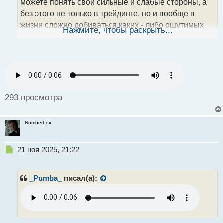
можете понять свои сильные и слабые стороны, а
н
без этого не только в трейдинге, но и вообще в
н
жизни сложно добиваться каких - либо ощутимых
ы
Нажмите, чтобы раскрыть...
й
результатов
. Так что мой Вам совет -
п
разберитесь досконально в том, что у Вас
о
с
получается лучше всего, а потом задайте вопрос
т
"почему?".
293 просмотра
Numberbox
Н
21 ноя 2025, 21:22
е
п
р
_Pumba_
писал(а):
о
ч
и
т
а