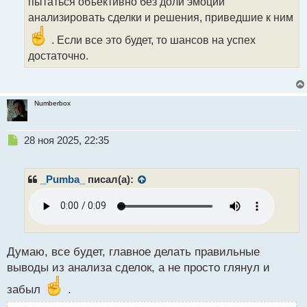
пытаться объективно без доли эмоций
й
анализировать сделки и решения, приведшие к ним
п
о
. Если все это будет, то шансов на успех
с
т
достаточно.
Numberbox
Н
28 ноя 2025, 22:35
е
п
р
_Pumba_
писал(а):
о
ч
и
т
а
н
Думаю, все будет, главное делать правильные
н
выводы из анализа сделок, а не просто глянул и
ы
й
забыл
.
п