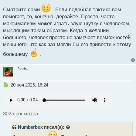
а
н
Смотрите сами
. Если подобная тактика вам
н
помогает, то, конечно, дерзайте. Просто, часто
ы
й
максимализм может играть злую шутку с человеком,
п
мыслящим таким образом. Когда в желании
о
большего, человек просто не замечает возможностей
с
меньшего, что как раз могли бы его привести к этому
т
большему
.
_Pumba_
Н
20 ноя 2025, 16:24
е
п
р
о
ч
302 просмотра
и
т
Numberbox
писал(а):
а
н