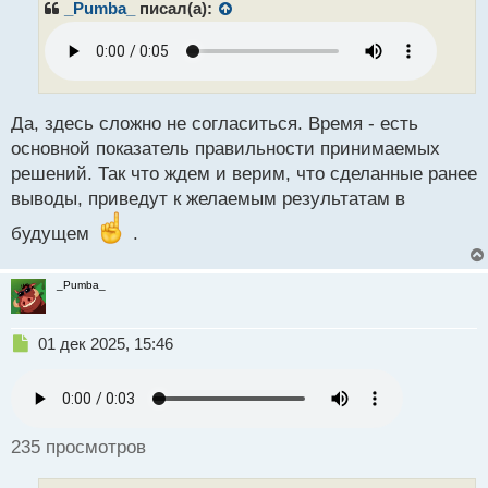
р
_Pumba_
писал(а):
о
ч
и
т
а
н
Да, здесь сложно не согласиться. Время - есть
н
основной показатель правильности принимаемых
ы
решений. Так что ждем и верим, что сделанные ранее
й
выводы, приведут к желаемым результатам в
п
о
будущем
.
с
т
_Pumba_
Н
01 дек 2025, 15:46
е
п
р
о
ч
235 просмотров
и
т