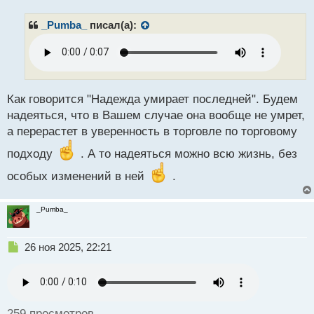
п
р
_Pumba_
писал(а):
о
ч
и
т
а
н
Как говорится "Надежда умирает последней". Будем
н
надеяться, что в Вашем случае она вообще не умрет,
ы
а перерастет в уверенность в торговле по торговому
й
п
подходу
. А то надеяться можно всю жизнь, без
о
с
особых изменений в ней
.
т
_Pumba_
Н
26 ноя 2025, 22:21
е
п
р
о
ч
259 просмотров