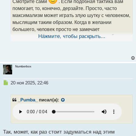
Смотрите сами
. Если подобная тактика вам
н
помогает, то, конечно, дерзайте. Просто, часто
ы
й
максимализм может играть злую шутку с человеком,
п
мыслящим таким образом. Когда в желании
о
большего, человек просто не замечает
с
т
возможностей меньшего, что как раз могли бы его
Нажмите, чтобы раскрыть...
привести к этому большему
.
Numberbox
Н
20 ноя 2025, 22:46
е
п
р
_Pumba_
писал(а):
о
ч
и
т
а
н
Так, может, как раз стоит задуматься над этим