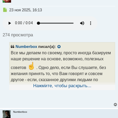
Н
23 ноя 2025, 16:13
е
п
р
о
ч
274 просмотра
и
т
Numberbox
писал(а):
а
н
Все мы делаем по своему, просто иногда базируем
н
наше решение на основе, возможно, полезных
ы
й
советов
. Одно дело, если Вы слушаете, без
п
желания принять то, что Вам говорят и совсем
о
другое - если, сказанное другими людьми по
с
т
интересующему Вас вопросу, принимается к
Нажмите, чтобы раскрыть...
сведению
.
Numberbox