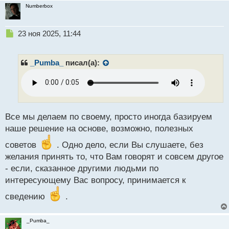
Numberbox
Н
23 ноя 2025, 11:44
е
п
р
_Pumba_
писал(а):
о
ч
и
т
а
н
Все мы делаем по своему, просто иногда базируем
н
наше решение на основе, возможно, полезных
ы
й
советов
. Одно дело, если Вы слушаете, без
п
желания принять то, что Вам говорят и совсем другое
о
- если, сказанное другими людьми по
с
интересующему Вас вопросу, принимается к
т
сведению
.
_Pumba_