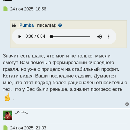
Н
24 ноя 2025, 18:56
е
п
р
_Pumba_
писал(а):
о
ч
и
т
а
н
Значит есть шанс, что мои и не только, мысли
н
смогут Вам помочь в формировании очередного
ы
грааля, но уже с прицелом на стабильный профит.
й
Кстати видел Ваши последние сделки. Думается
п
о
мне, что этот подход более рационален относительно
с
тех, что у Вас были раньше, а значит прогресс есть
т
.
_Pumba_
Н
24 ноя 2025, 21:33