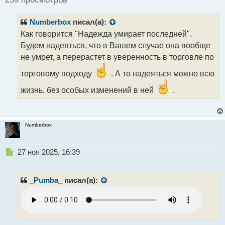
и
т
Numberbox
писал(а):
а
н
Как говорится "Надежда умирает последней".
н
Будем надеяться, что в Вашем случае она вообще
ы
не умрет, а перерастет в уверенность в торговле по
й
п
торговому подходу
. А то надеяться можно всю
о
с
жизнь, без особых изменений в ней
.
т
Numberbox
Н
27 ноя 2025, 16:39
е
п
р
_Pumba_
писал(а):
о
ч
и
т
а