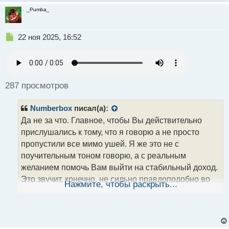
_Pumba_
Н
22 ноя 2025, 16:52
е
п
р
о
ч
287 просмотров
и
т
Numberbox
писал(а):
а
н
Да не за что. Главное, чтобы Вы действительно
н
прислушались к тому, что я говорю а не просто
ы
пропустили все мимо ушей. Я же это не с
й
поучительным тоном говорю, а с реальным
п
о
желанием помочь Вам выйти на стабильный доход.
с
Это звучит, конечно, не сильно правдоподобно во
т
Нажмите, чтобы раскрыть...
времена наживания на других людях, но поверьте
так оно и есть
.