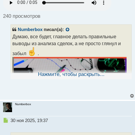
р
о
ч
240 просмотров
и
т
Numberbox
писал(а):
а
н
Думаю, все будет, главное делать правильные
н
выводы из анализа сделок, а не просто глянул и
ы
й
забыл
.
п
о
с
т
Нажмите, чтобы раскрыть...
Numberbox
Н
30 ноя 2025, 19:37
е
п