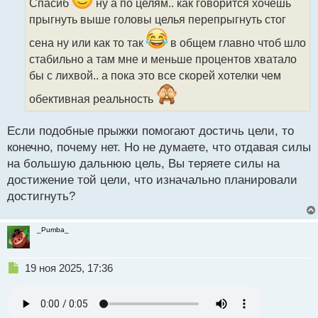
ч
Спасиб
ну а по целям.. как говорится хочешь
и
прыгнуть выше головы целья перепрыгнуть стог
т
а
сена ну или как то так
в общем главно чтоб шло
н
стабильно а там мне и меньше процентов хватало
н
бы с лихвой.. а пока это все скорей хотелки чем
ы
й
обективная реальность
п
о
с
Если подобные прыжки помогают достичь цели, то
т
конечно, почему нет. Но не думаете, что отдавая силы
на большую дальнюю цель, Вы теряете силы на
достижение той цели, что изначально планировали
достигнуть?
_Pumba_
Н
19 ноя 2025, 17:36
е
п
р