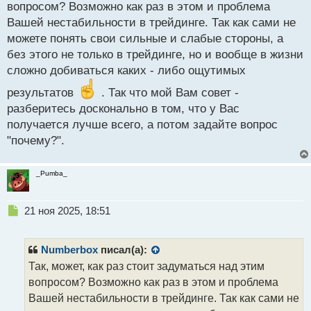
н
вопросом? Возможно как раз в этом и проблема
ы
Вашей нестабильности в трейдинге. Так как сами не
й
можете понять свои сильные и слабые стороны, а
п
о
без этого не только в трейдинге, но и вообще в жизни
с
сложно добиваться каких - либо ощутимых
т
результатов
. Так что мой Вам совет -
разберитесь досконально в том, что у Вас
получается лучше всего, а потом задайте вопрос
"почему?".
_Pumba_
Н
21 ноя 2025, 18:51
е
п
р
Numberbox
писал(а):
о
Так, может, как раз стоит задуматься над этим
ч
вопросом? Возможно как раз в этом и проблема
и
т
Вашей нестабильности в трейдинге. Так как сами не
а