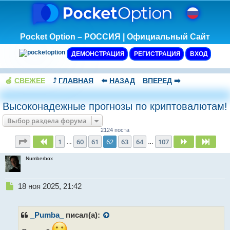
Pocket Option – РОССИЯ | Официальный Сайт
ДЕМОНСТРАЦИЯ
РЕГИСТРАЦИЯ
ВХОД
🍏
СВЕЖЕЕ
⤴️
ГЛАВНАЯ
⬅️
НАЗАД
ВПЕРЕД
➡️
Высоконадежные прогнозы по криптовалютам!
Выбор раздела форума
2124 поста
Страница
62
из
107
1
60
61
62
63
64
107
Пред.
След.
След
…
…
Numberbox
Н
18 ноя 2025, 21:42
е
п
р
_Pumba_
писал(а):
о