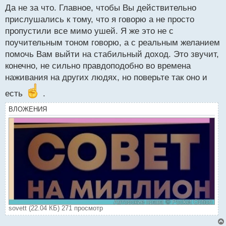
н
Да не за что. Главное, чтобы Вы действительно
н
прислушались к тому, что я говорю а не просто
ы
пропустили все мимо ушей. Я же это не с
й
поучительным тоном говорю, а с реальным желанием
п
о
помочь Вам выйти на стабильный доход. Это звучит,
с
конечно, не сильно правдоподобно во времена
т
наживания на других людях, но поверьте так оно и
есть
.
ВЛОЖЕНИЯ
sovett (22.04 КБ) 271 просмотр