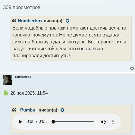
о
ч
309 просмотров
и
т
Numberbox
писал(а):
а
н
Если подобные прыжки помогают достичь цели, то
н
конечно, почему нет. Но не думаете, что отдавая
ы
силы на большую дальнюю цель, Вы теряете силы
й
на достижение той цели, что изначально
п
о
планировали достигнуть?
с
т
Numberbox
Н
20 ноя 2025, 11:54
е
п
р
_Pumba_
писал(а):
о
ч
и
т