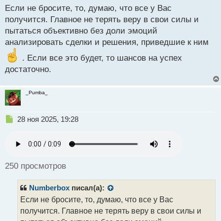
н
Если не бросите, то, думаю, что все у Вас
н
получится. Главное не терять веру в свои силы и
ы
пытаться объективно без доли эмоций
й
анализировать сделки и решения, приведшие к ним
п
о
. Если все это будет, то шансов на успех
с
достаточно.
т
_Pumba_
Н
28 ноя 2025, 19:28
е
п
р
о
ч
250 просмотров
и
т
Numberbox
писал(а):
а
н
Если не бросите, то, думаю, что все у Вас
н
получится. Главное не терять веру в свои силы и
ы