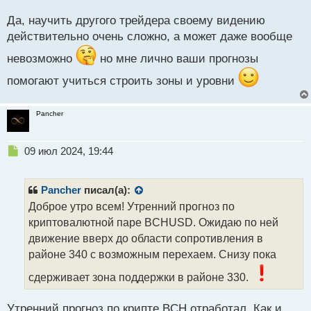
о
более понятны и предсказуемы
с
Да, научить другого трейдера своему видению
т
действительно очень сложно, а может даже вообще
невозможно
но мне лично ваши прогнозы
помогают учиться строить зоны и уровни
Pancher
Н
09 июл 2024, 19:44
е
п
р
Pancher
писал(а):
о
Доброе утро всем! Утренний прогноз по
ч
криптовалютной паре BCHUSD. Ожидаю по ней
и
т
движение вверх до области сопротивления в
а
районе 340 с возможным перехаем. Снизу пока
н
н
сдерживает зона поддержки в районе 330.
ы
й
Утренний прогноз по крипте BCH отработал. Как и