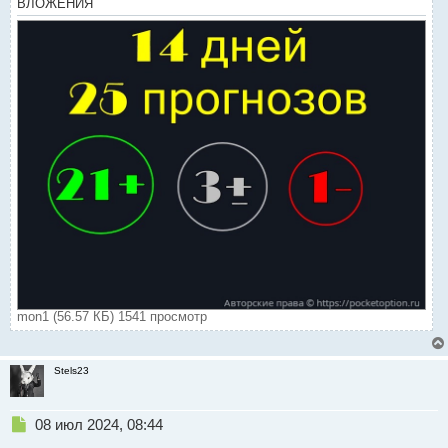
ВЛОЖЕНИЯ
т
mon1 (56.57 КБ) 1541 просмотр
Stels23
Н
08 июл 2024, 08:44
е