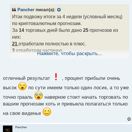
п
р
Pancher
писал(а):
о
Итак подвожу итоги за 4 недели (условный месяц)
ч
по криптовалютным прогнозам.
и
т
За
14
торговых дней было дано
25
прогнозов из
а
них:
н
21
отработали полностью в плюс.
н
3
отработали частично.
ы
Нажмите, чтобы раскрыть...
й
1
не отработал, хоть и дошел потом до цели.
п
Итогами за месяц вполне доволен. Как показала
о
статистика, что даже поднятый из закромов
с
торговый подход, продолжил работу с довольно
т
отличный результат
, процент прибыли очень
хорошими показателями
.
высок
по сути имеем только один лосик, а то уже
точно грааль
наверное стоит начать торговать по
вашим прогнозам хоть и привыкла полагаться только
на свое виденье
Pancher