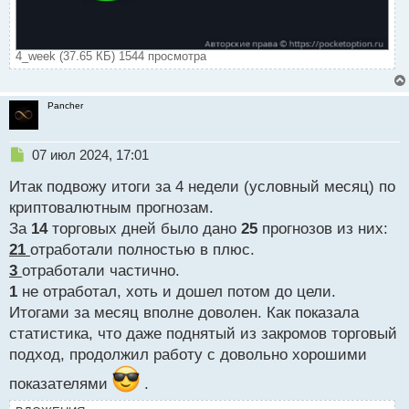
4_week (37.65 КБ) 1544 просмотра
Pancher
Н
07 июл 2024, 17:01
е
Итак подвожу итоги за 4 недели (условный месяц) по
п
р
криптовалютным прогнозам.
о
За
14
торговых дней было дано
25
прогнозов из них:
ч
21
отработали полностью в плюс.
и
т
3
отработали частично.
а
1
не отработал, хоть и дошел потом до цели.
н
Итогами за месяц вполне доволен. Как показала
н
статистика, что даже поднятый из закромов торговый
ы
й
подход, продолжил работу с довольно хорошими
п
показателями
.
о
с