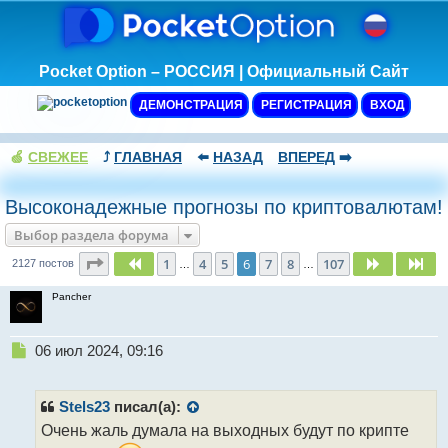
Pocket Option – РОССИЯ | Официальный Сайт
ДЕМОНСТРАЦИЯ
РЕГИСТРАЦИЯ
ВХОД
🍏
СВЕЖЕЕ
⤴️
ГЛАВНАЯ
⬅️
НАЗАД
ВПЕРЕД
➡️
Высоконадежные прогнозы по криптовалютам!
Выбор раздела форума
Страница
6
из
107
1
4
5
6
7
8
107
Пред.
След.
Сл
2127 постов
…
…
Pancher
Н
06 июл 2024, 09:16
е
п
р
Stels23
писал(а):
о
Очень жаль думала на выходных будут по крипте
ч