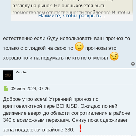
н
взгляду на рынок. Не очень хочется быть
н
громоотводом ответственности трейдеров) И чтобы
ы
Нажмите, чтобы раскрыть...
й
уши вяли от нецензурных слов в мой адрес, после
п
убытков
о
с
естественно если буду использовать ваш прогноз то
т
только с оглядкой на свою тс
прогнозы это
хорошо но и на подумать не кто не отменял
Pancher
Н
09 июл 2024, 07:26
е
Доброе утро всем! Утренний прогноз по
п
р
криптовалютной паре BCHUSD. Ожидаю по ней
о
движение вверх до области сопротивления в районе
ч
340 с возможным перехаем. Снизу пока сдерживает
и
т
зона поддержки в районе 330.
а