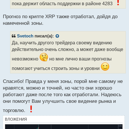
н
пока держит область поддержки в районе 4283
ы
й
Прогноз по крипте XRP также отработал, дойдя до
п
намеченной зоны.
о
с
т
Svetoch
писал(а):
Да, научить другого трейдера своему видению
действительно очень сложно, а может даже вообще
невозможно
но мне лично ваши прогнозы
помогают учиться строить зоны и уровни
Спасибо! Правда у меня зоны, порой мне самому не
нравятся, можно и точней, но часто они хорошо
работают даже после того как отработали. Надеюсь
они помогут Вам улучшить свое видение рынка и
торговлю.
ВЛОЖЕНИЯ