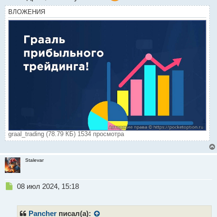
ВЛОЖЕНИЯ
graal_trading (78.79 КБ) 1534 просмотра
Stalevar
Н
08 июл 2024, 15:18
е
п
р
Pancher
писал(а):