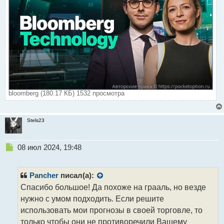
bloomberg (180.17 КБ) 1532 просмотра
Stels23
Н
08 июл 2024, 19:48
е
п
р
Pancher
писал(а):
о
Спасибо большое! Да похоже на грааль, но везде
ч
нужно с умом подходить. Если решите
и
т
использовать мои прогнозы в своей торговле, то
а
только чтобы они не противоречили Вашему