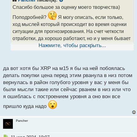
Pancher
писал(а):
о
Спасибо большое за оценку моего творчества)
ч
и
Поподробней?
Я могу описать, если только,
т
ход мыслей который происходит во время оценки
а
ситуации для прогнозирования. На счет четкости
н
н
отработки, да хорошо работают, но и у меня бывает
ы
что зону размазывают. Я все таки больше акцент
Нажмите, чтобы раскрыть...
й
делаю на траекторию движения актива. Выберете
п
какую ситуацию описать из тех что были в
о
с
последнее время, я попробую насколько это у меня
да вот хотя бы XRP на м15 я бы на ней побоялась
т
получится.
делать покупки цена перед этим рванула в низ потом
вернулась в район голубого уровня у вас у меня бы
были мысли такие или сейчас рванем в низ или что
я ошиблась с построением уровня а оно вон все
пришло куда надо
Pancher
Н