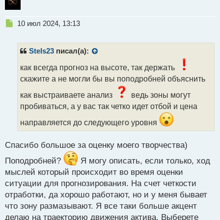
Н
10 июл 2024, 13:13
е
п
р
Stels23
писал(а):
о
ч
как всегда прогноз на высоте, так держать
и
скажите а не могли бы вы поподробней объяснить
т
а
как выстраиваете анализ
ведь зоны могут
н
пробиваться, а у вас так четко идет отбой и цена
н
ы
направляется до следующего уровня
й
п
Спасибо большое за оценку моего творчества)
о
с
Поподробней?
Я могу описать, если только, ход
т
мыслей который происходит во время оценки
ситуации для прогнозирования. На счет четкости
отработки, да хорошо работают, но и у меня бывает
что зону размазывают. Я все таки больше акцент
делаю на траекторию движения актива. Выберете