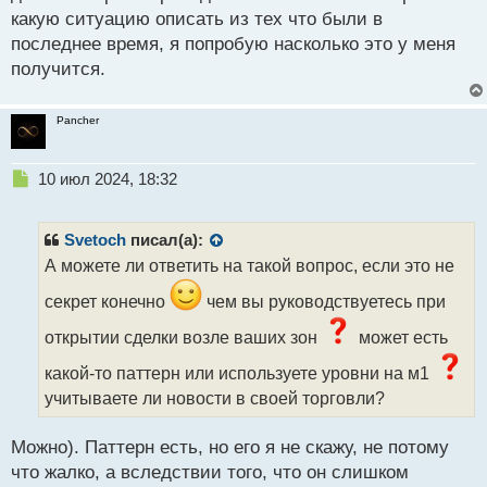
какую ситуацию описать из тех что были в
последнее время, я попробую насколько это у меня
получится.
Pancher
Н
10 июл 2024, 18:32
е
п
р
Svetoch
писал(а):
о
А можете ли ответить на такой вопрос, если это не
ч
и
секрет конечно
чем вы руководствуетесь при
т
а
открытии сделки возле ваших зон
может есть
н
какой-то паттерн или используете уровни на м1
н
ы
учитываете ли новости в своей торговли?
й
п
Можно). Паттерн есть, но его я не скажу, не потому
о
с
что жалко, а вследствии того, что он слишком