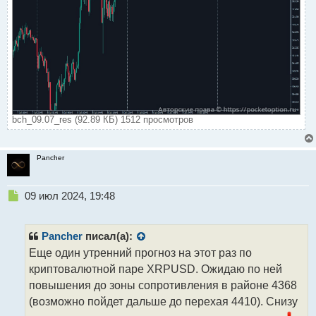
bch_09.07_res (92.89 КБ) 1512 просмотров
Pancher
Н
09 июл 2024, 19:48
е
п
р
Pancher
писал(а):
о
Еще один утренний прогноз на этот раз по
ч
криптовалютной паре XRPUSD. Ожидаю по ней
и
т
повышения до зоны сопротивления в районе 4368
а
(возможно пойдет дальше до перехая 4410). Снизу
н