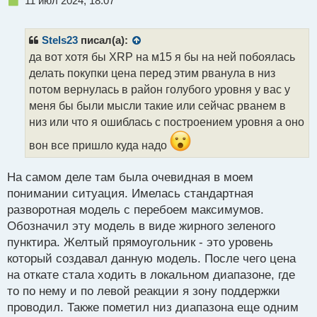
11 июл 2024, 18:07
е
п
р
Stels23
писал(а):
о
да вот хотя бы XRP на м15 я бы на ней побоялась
ч
делать покупки цена перед этим рванула в низ
и
т
потом вернулась в район голубого уровня у вас у
а
меня бы были мысли такие или сейчас рванем в
н
низ или что я ошиблась с построением уровня а оно
н
ы
вон все пришло куда надо
й
п
На самом деле там была очевидная в моем
о
с
понимании ситуация. Имелась стандартная
т
разворотная модель с перебоем максимумов.
Обозначил эту модель в виде жирного зеленого
пунктира. Желтый прямоугольник - это уровень
который создавал данную модель. После чего цена
на откате стала ходить в локальном диапазоне, где
то по нему и по левой реакции я зону поддержки
проводил. Также пометил низ диапазона еще одним