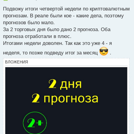
е
Подвожу итоги четвертой недели по криптовалютным
п
р
прогнозам. В реале были кое - какие дела, поэтому
о
прогнозов было мало.
ч
За 2 торговых дня было дано 2 прогноза. Оба
и
т
прогноза отработали в плюс.
а
Итогами недели доволен. Так как это уже 4 - я
н
н
неделя, то позже подведу итог за месяц
.
ы
ВЛОЖЕНИЯ
й
п
о
с
т