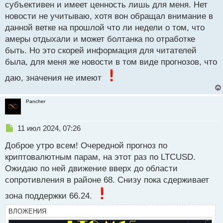
т
субъективен и имеет ценность лишь для меня. Нет
новости не учитываю, хотя вон обращал внимание в
данной ветке на прошлой что ли недели о том, что
амеры отдыхали и может болтанка по отработке
быть. Но это скорей информация для читателей
была, для меня же новости в том виде прогнозов, что
даю, значения не имеют
Pancher
Н
11 июл 2024, 07:26
е
Доброе утро всем! Очередной прогноз по
п
р
криптовалютным парам, на этот раз по LTCUSD.
о
Ожидаю по ней движение вверх до области
ч
сопротивления в районе 68. Снизу пока сдерживает
и
т
зона поддержки 66.24.
а
н
ВЛОЖЕНИЯ
н