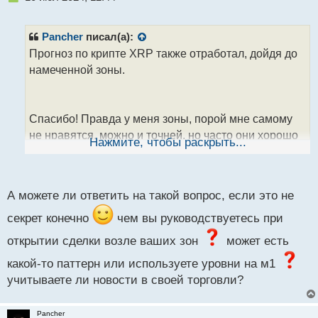
е
п
р
Pancher
писал(а):
о
Прогноз по крипте XRP также отработал, дойдя до
ч
намеченной зоны.
и
т
а
н
Спасибо! Правда у меня зоны, порой мне самому
н
не нравятся, можно и точней, но часто они хорошо
ы
Нажмите, чтобы раскрыть...
й
работают даже после того как отработали. Надеюсь
п
они помогут Вам улучшить свое видение рынка и
о
с
торговлю.
А можете ли ответить на такой вопрос, если это не
т
секрет конечно
чем вы руководствуетесь при
открытии сделки возле ваших зон
может есть
какой-то паттерн или используете уровни на м1
учитываете ли новости в своей торговли?
Pancher