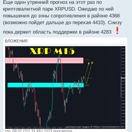
Еще один утренний прогноз на этот раз по
п
р
криптовалютной паре XRPUSD. Ожидаю по ней
о
повышения до зоны сопротивления в районе 4368
ч
(возможно пойдет дальше до перехая 4410). Снизу
и
т
пока держит область поддержки в районе 4283
а
н
ВЛОЖЕНИЯ
н
ы
й
п
о
с
т
xrp_09.07 (112.31 КБ) 1523 просмотра