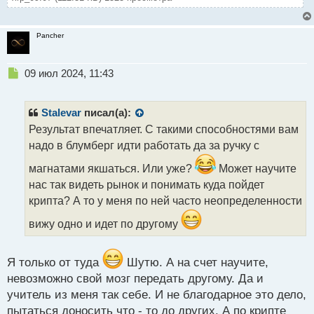
Pancher
Н
09 июл 2024, 11:43
е
п
р
Stalevar
писал(а):
о
Результат впечатляет. С такими способностями вам
ч
надо в блумберг идти работать да за ручку с
и
т
магнатами якшаться. Или уже?
Может научите
а
нас так видеть рынок и понимать куда пойдет
н
н
крипта? А то у меня по ней часто неопределенности
ы
вижу одно и идет по другому
й
п
о
Я только от туда
Шутю. А на счет научите,
с
т
невозможно свой мозг передать другому. Да и
учитель из меня так себе. И не благодарное это дело,
пытаться доносить что - то до других. А по крипте