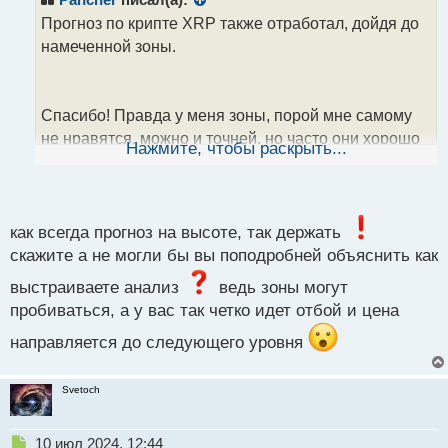
Pancher
писал(а):
о
Прогноз по крипте XRP также отработал, дойдя до
ч
намеченной зоны.
и
т
а
н
Спасибо! Правда у меня зоны, порой мне самому
н
не нравятся, можно и точней, но часто они хорошо
ы
Нажмите, чтобы раскрыть...
й
работают даже после того как отработали. Надеюсь
п
они помогут Вам улучшить свое видение рынка и
о
с
торговлю.
т
как всегда прогноз на высоте, так держать
скажите а не могли бы вы поподробней объяснить как
выстраиваете анализ
ведь зоны могут
пробиваться, а у вас так четко идет отбой и цена
направляется до следующего уровня
Svetoch
Н
10 июл 2024, 12:44