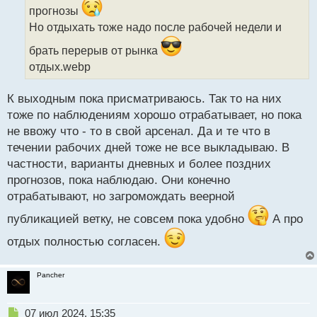
и
прогнозы
т
Но отдыхать тоже надо после рабочей недели и
а
н
брать перерыв от рынка
н
отдых.webp
ы
й
п
К выходным пока присматриваюсь. Так то на них
о
тоже по наблюдениям хорошо отрабатывает, но пока
с
не ввожу что - то в свой арсенал. Да и те что в
т
течении рабочих дней тоже не все выкладываю. В
частности, варианты дневных и более поздних
прогнозов, пока наблюдаю. Они конечно
отрабатывают, но загромождать веерной
публикацией ветку, не совсем пока удобно
А про
отдых полностью согласен.
Pancher
Н
07 июл 2024, 15:35