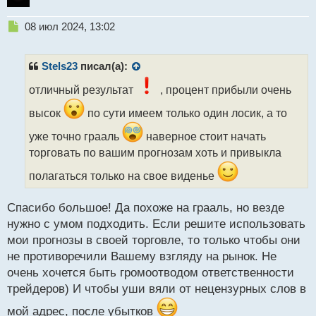
Н
08 июл 2024, 13:02
е
п
р
Stels23
писал(а):
о
ч
отличный результат
, процент прибыли очень
и
высок
по сути имеем только один лосик, а то
т
а
уже точно грааль
наверное стоит начать
н
торговать по вашим прогнозам хоть и привыкла
н
ы
полагаться только на свое виденье
й
п
о
Спасибо большое! Да похоже на грааль, но везде
с
нужно с умом подходить. Если решите использовать
т
мои прогнозы в своей торговле, то только чтобы они
не противоречили Вашему взгляду на рынок. Не
очень хочется быть громоотводом ответственности
трейдеров) И чтобы уши вяли от нецензурных слов в
мой адрес, после убытков