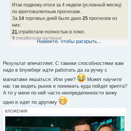
о
Итак подвожу итоги за 4 недели (условный месяц)
ч
по криптовалютным прогнозам.
и
т
За
14
торговых дней было дано
25
прогнозов из
а
них:
н
21
отработали полностью в плюс.
н
3
отработали частично.
ы
Нажмите, чтобы раскрыть...
й
1
не отработал, хоть и дошел потом до цели.
п
Итогами за месяц вполне доволен. Как показала
о
статистика, что даже поднятый из закромов
с
Результат впечатляет. С такими способностями вам
торговый подход, продолжил работу с довольно
т
надо в блумберг идти работать да за ручку с
хорошими показателями
.
магнатами якшаться. Или уже?
Может научите
нас так видеть рынок и понимать куда пойдет крипта?
А то у меня по ней часто неопределенности вижу
одно и идет по другому
ВЛОЖЕНИЯ