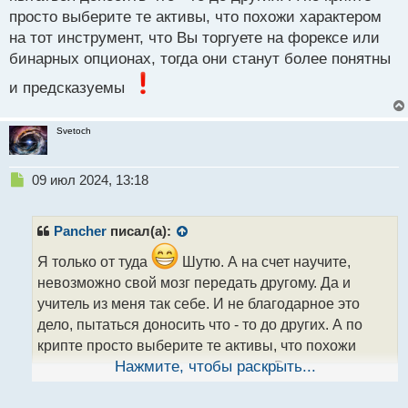
просто выберите те активы, что похожи характером
на тот инструмент, что Вы торгуете на форексе или
бинарных опционах, тогда они станут более понятны
и предсказуемы
Svetoch
Н
09 июл 2024, 13:18
е
п
р
Pancher
писал(а):
о
ч
Я только от туда
Шутю. А на счет научите,
и
невозможно свой мозг передать другому. Да и
т
учитель из меня так себе. И не благодарное это
а
дело, пытаться доносить что - то до других. А по
н
н
крипте просто выберите те активы, что похожи
ы
характером на тот инструмент, что Вы торгуете на
Нажмите, чтобы раскрыть...
й
форексе или бинарных опционах, тогда они станут
п