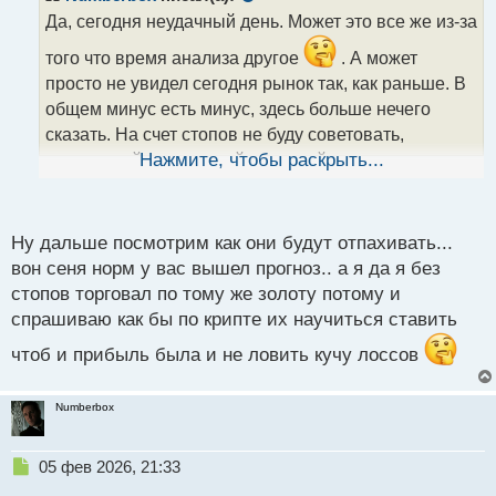
о
Да, сегодня неудачный день. Может это все же из-за
ч
и
того что время анализа другое
. А может
т
просто не увидел сегодня рынок так, как раньше. В
а
общем минус есть минус, здесь больше нечего
н
н
сказать. На счет стопов не буду советовать,
ы
ориентируйтесь на свой торговый подход, хотя
Нажмите, чтобы раскрыть...
й
насколько я знаю Вы вообще стопы не используете.
п
о
с
Ну дальше посмотрим как они будут отпахивать...
т
вон сеня норм у вас вышел прогноз.. а я да я без
стопов торговал по тому же золоту потому и
спрашиваю как бы по крипте их научиться ставить
чтоб и прибыль была и не ловить кучу лоссов
Numberbox
Н
05 фев 2026, 21:33
е