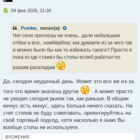
Н
04 фев 2026, 21:34
е
п
р
_Pumba_
писал(а):
о
Чет сеня прогнозы не очень.. дали небольшие
ч
отбои и все.. намбербокс как думаете из за чего так
и
т
и можно было бы как то избежать такого? Просто я
а
пока хз где стаивл бы стопы еслиб работал по
н
н
вашим раскладам
ы
й
Да, сегодня неудачный день. Может это все же из-за
п
о
того что время анализа другое
. А может просто
с
не увидел сегодня рынок так, как раньше. В общем
т
минус есть минус, здесь больше нечего сказать. На
счет стопов не буду советовать, ориентируйтесь на
свой торговый подход, хотя насколько я знаю Вы
вообще стопы не используете.
ВЛОЖЕНИЯ