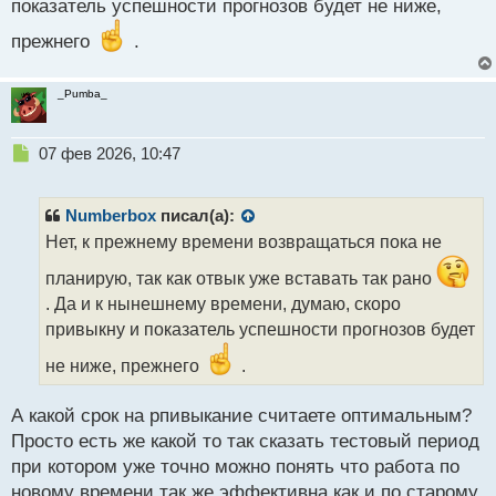
показатель успешности прогнозов будет не ниже,
о
с
прежнего
.
т
_Pumba_
Н
07 фев 2026, 10:47
е
п
р
Numberbox
писал(а):
о
Нет, к прежнему времени возвращаться пока не
ч
и
планирую, так как отвык уже вставать так рано
т
. Да и к нынешнему времени, думаю, скоро
а
привыкну и показатель успешности прогнозов будет
н
н
не ниже, прежнего
.
ы
й
п
А какой срок на рпивыкание считаете оптимальным?
о
Просто есть же какой то так сказать тестовый период
с
при котором уже точно можно понять что работа по
т
новому времени так же эффективна как и по старому