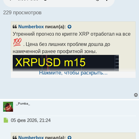
о
ч
229 просмотров
и
т
Numberbox
писал(а):
а
н
Утренний прогноз по крипте XRP отработал на все
н
. Цена без лишних проблем дошла до
ы
й
намеченной ранее профитной зоны.
п
о
с
т
Нажмите, чтобы раскрыть...
_Pumba_
Н
05 фев 2026, 21:24
е
п
р
Numberbox
писал(а):