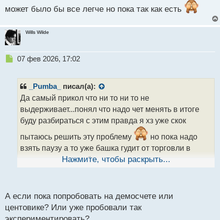
может было бы все легче но пока так как есть
Wills Wilde
Н
07 фев 2026, 17:02
е
п
р
_Pumba_
писал(а):
о
Да самый прикол что ни то ни то не
ч
выдерживает...понял что надо чет менять в итоге
и
т
буду разбираться с этим правда я хз уже скок
а
пытаюсь решить эту проблему
но пока надо
н
н
взять паузу а то уже башка гудит от торговли в
ы
таком стиле.. еслиб я воспринимал неудачу проще
Нажмите, чтобы раскрыть...
й
то может было бы все легче но пока так как есть
п
о
с
А если пока попробовать на демосчете или
т
центовике? Или уже пробовали так
экспериментировать?