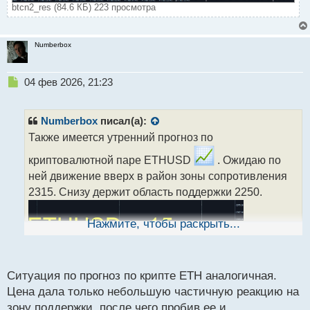
btcn2_res (84.6 КБ) 223 просмотра
Numberbox
Н
04 фев 2026, 21:23
е
п
р
Numberbox
писал(а):
о
Также имеется утренний прогноз по
ч
и
криптовалютной паре ETHUSD
. Ожидаю по
т
ней движение вверх в район зоны сопротивления
а
2315. Снизу держит область поддержки 2250.
н
н
ы
Нажмите, чтобы раскрыть...
й
п
о
с
Ситуация по прогноз по крипте ETH аналогичная.
т
Цена дала только небольшую частичную реакцию на
зону поддержки, после чего пробив ее и