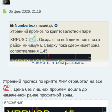
Н
05 фев 2026, 21:16
е
п
р
Numberbox
писал(а):
о
Утренний прогноз по криптовалютной паре
ч
и
XRPUSD
. Ожидаю по ней движение вниз в
т
район минимума. Сверху пока сдерживает зона
а
сопротивления 1.45.
н
н
ы
Нажмите, чтобы раскрыть...
й
п
о
с
Утренний прогноз по крипте XRP отработал на все
т
. Цена без лишних проблем дошла до
намеченной ранее профитной зоны.
ВЛОЖЕНИЯ