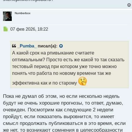
Numberbox
Н
07 фев 2026, 18:22
е
п
р
_Pumba_
писал(а):
о
А какой срок на рпивыкание считаете
ч
оптимальным? Просто есть же какой то так сказать
и
т
тестовый период при котором уже точно можно
а
понять что работа по новому времени так же
н
н
эффективна как и по старому
ы
й
Пока не думал об этом, но если несколько недель
п
будут не очень хорошие прогнозы, то ответ, думаю,
о
с
очевиден. Посмотрим как следующие 2 недели
т
пройдут, если показатель выровнится, то имеет
смысл продолжать публиковаться в это время, если
же нет, то возникают сомнения в целесообразности