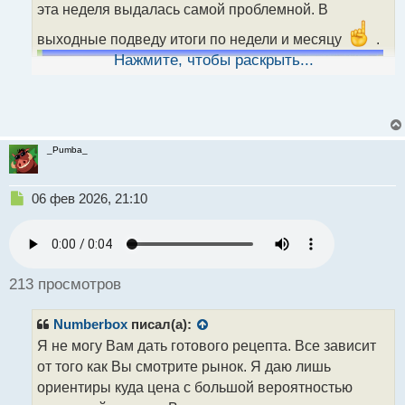
эта неделя выдалась самой проблемной. В
п
о
выходные подведу итоги по недели и месяцу
.
с
т
Нажмите, чтобы раскрыть...
_Pumba_
Н
06 фев 2026, 21:10
е
п
р
о
ч
213 просмотров
и
т
Numberbox
писал(а):
а
н
Я не могу Вам дать готового рецепта. Все зависит
н
от того как Вы смотрите рынок. Я даю лишь
ы
ориентиры куда цена с большой вероятностью
й