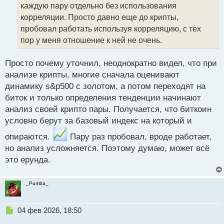
т
каждую пару отдельно без использования
а
корреляции. Просто давно еще до крипты,
н
пробовал работать используя корреляцию, с тех
н
пор у меня отношение к ней не очень.
ы
й
п
Просто почему уточнил, неоднократно видел, что при
о
анализе крипты, многие сначала оценивают
с
динамику s&p500 с золотом, а потом переходят на
т
биток и только определения тенденции начинают
анализ своей крипто пары. Получается, что биткоин
условно берут за базовый индекс на который и
опираются.
Пару раз пробовал, вроде работает,
но анализ усложняется. Поэтому думаю, может всё
это ерунда.
_Pumba_
Н
04 фев 2026, 18:50
е