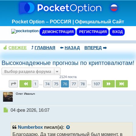
Pocket Option – РОССИЯ | Официальный Сайт
ДЕМОНСТРАЦИЯ
РЕГИСТРАЦИЯ
ВХОД
🍏
СВЕЖЕЕ
⤴️
ГЛАВНАЯ
⬅️
НАЗАД
ВПЕРЕД
➡️
Высоконадежные прогнозы по криптовалютам!
Выбор раздела форума
2124 поста
Страница
76
из
107
1
74
75
76
77
78
107
Пред.
След.
След
…
…
Олег Иваныч
Н
04 фев 2026, 16:07
е
п
р
Numberbox
писал(а):
о
Благодарю. Да там сомнительный был момент, в