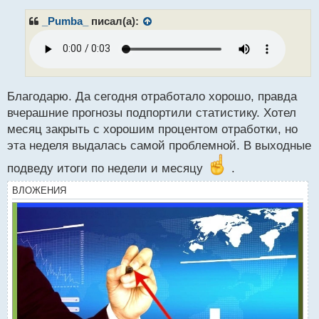
п
р
_Pumba_
писал(а):
о
ч
и
т
а
н
Благодарю. Да сегодня отработало хорошо, правда
н
вчерашние прогнозы подпортили статистику. Хотел
ы
месяц закрыть с хорошим процентом отработки, но
й
эта неделя выдалась самой проблемной. В выходные
п
о
подведу итоги по недели и месяцу
.
с
т
ВЛОЖЕНИЯ