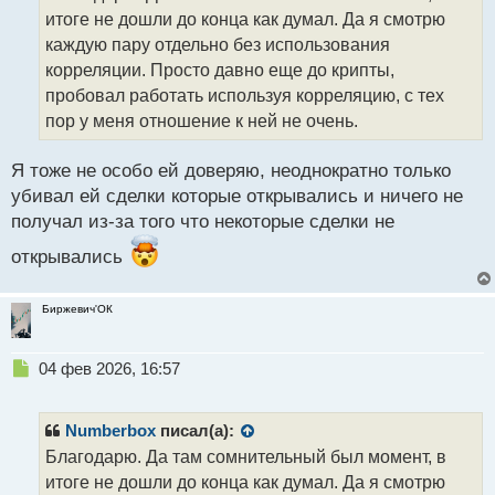
ч
итоге не дошли до конца как думал. Да я смотрю
и
т
каждую пару отдельно без использования
а
корреляции. Просто давно еще до крипты,
н
пробовал работать используя корреляцию, с тех
н
пор у меня отношение к ней не очень.
ы
й
п
Я тоже не особо ей доверяю, неоднократно только
о
убивал ей сделки которые открывались и ничего не
с
получал из-за того что некоторые сделки не
т
открывались
Биржевич'ОК
Н
04 фев 2026, 16:57
е
п
р
Numberbox
писал(а):
о
Благодарю. Да там сомнительный был момент, в
ч
итоге не дошли до конца как думал. Да я смотрю
и