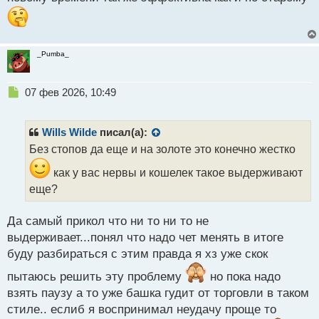
_Pumba_
Н
07 фев 2026, 10:49
е
п
р
Wills Wilde
писал(а):
о
Без стопов да еще и на золоте это конечно жестко
ч
и
как у вас нервы и кошелек такое выдерживают
т
еще?
а
н
н
Да самый прикол что ни то ни то не
ы
выдерживает...понял что надо чет менять в итоге
й
буду разбираться с этим правда я хз уже скок
п
о
пытаюсь решить эту проблему
но пока надо
с
взять паузу а то уже башка гудит от торговли в таком
т
стиле.. еслиб я воспринимал неудачу проще то