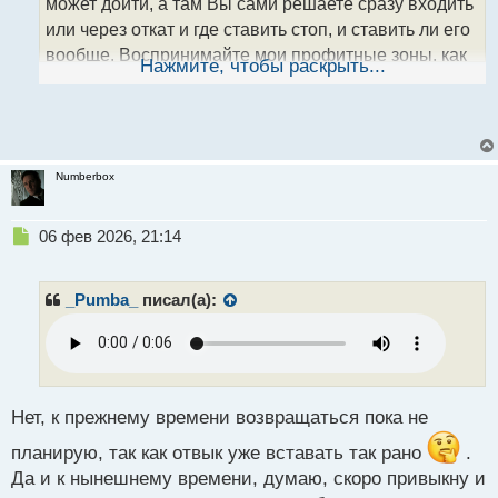
может дойти, а там Вы сами решаете сразу входить
п
о
или через откат и где ставить стоп, и ставить ли его
с
вообще. Воспринимайте мои профитные зоны, как
т
Нажмите, чтобы раскрыть...
магнитные области, куда стремиться цена, думаю
так будет легче скомбинировать то что Вы видите с
тем. что я даю
.
Numberbox
Н
06 фев 2026, 21:14
е
п
р
_Pumba_
писал(а):
о
ч
и
т
а
н
Нет, к прежнему времени возвращаться пока не
н
планирую, так как отвык уже вставать так рано
.
ы
й
Да и к нынешнему времени, думаю, скоро привыкну и
п