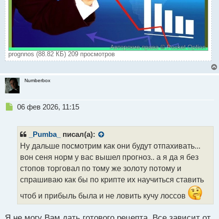
prognnos (88.82 КБ) 209 просмотров
Numberbox
Н
06 фев 2026, 11:15
е
п
р
_Pumba_
писал(а):
о
Ну дальше посмотрим как они будут отпахивать...
ч
вон сеня норм у вас вышел прогноз.. а я да я без
и
т
стопов торговал по тому же золоту потому и
а
спрашиваю как бы по крипте их научиться ставить
н
н
чтоб и прибыль была и не ловить кучу лоссов
ы
й
Я не могу Вам дать готового рецепта. Все зависит от