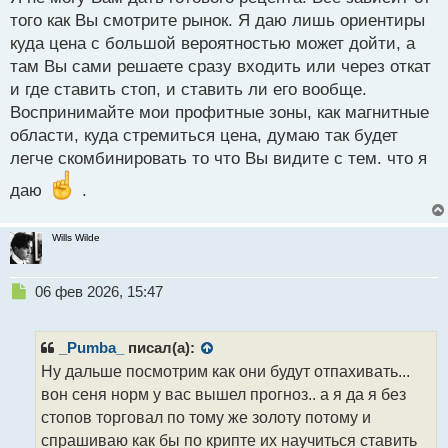
п
того как Вы смотрите рынок. Я даю лишь ориентиры
о
с
куда цена с большой вероятностью может дойти, а
т
там Вы сами решаете сразу входить или через откат
и где ставить стоп, и ставить ли его вообще.
Воспринимайте мои профитные зоны, как магнитные
области, куда стремиться цена, думаю так будет
легче скомбинировать то что Вы видите с тем. что я
даю
.
Wills Wilde
Н
06 фев 2026, 15:47
е
п
р
_Pumba_
писал(а):
о
Ну дальше посмотрим как они будут отпахивать...
ч
вон сеня норм у вас вышел прогноз.. а я да я без
и
т
стопов торговал по тому же золоту потому и
а
спрашиваю как бы по крипте их научиться ставить