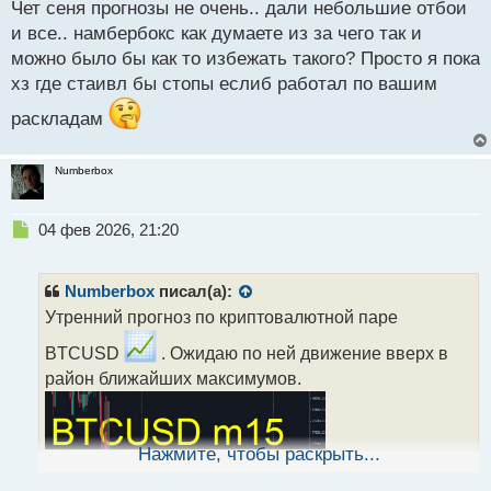
Чет сеня прогнозы не очень.. дали небольшие отбои
п
р
и все.. намбербокс как думаете из за чего так и
о
можно было бы как то избежать такого? Просто я пока
ч
хз где стаивл бы стопы еслиб работал по вашим
и
т
раскладам
а
н
н
Numberbox
ы
й
п
Н
04 фев 2026, 21:20
о
е
с
п
т
р
Numberbox
писал(а):
о
Утренний прогноз по криптовалютной паре
ч
и
BTCUSD
. Ожидаю по ней движение вверх в
т
район ближайших максимумов.
а
н
н
ы
Нажмите, чтобы раскрыть...
й
п