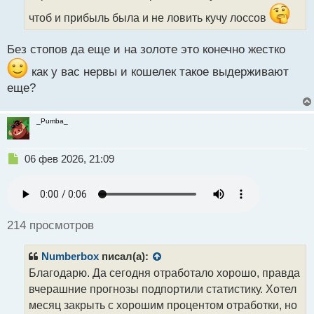
н
н
чтоб и прибыль была и не ловить кучу лоссов
ы
й
Без стопов да еще и на золоте это конечно жестко
п
о
как у вас нервы и кошелек такое выдерживают
с
еще?
т
_Pumba_
Н
06 фев 2026, 21:09
е
п
р
о
ч
214 просмотров
и
т
Numberbox
писал(а):
а
н
Благодарю. Да сегодня отработало хорошо, правда
н
вчерашние прогнозы подпортили статистику. Хотел
ы
месяц закрыть с хорошим процентом отработки, но
й