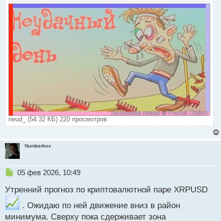
neud_ (54.32 КБ) 220 просмотров
Numberbox
Н
05 фев 2026, 10:49
е
Утренний прогноз по криптовалютной паре XRPUSD
п
р
. Ожидаю по ней движение вниз в район
о
минимума. Сверху пока сдерживает зона
ч