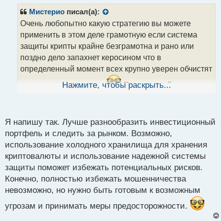
п
р
Мистерио
писал(а):
о
Очень любопытно какую стратегию вы можете
ч
применить в этом деле грамотную если система
и
т
защиты крипты крайне безграмотна и рано или
а
поздно дело запахнет керосином что в
н
определенный момент всех крупно уверен обчистят
н
ы
на все эти инвестиции.
Нажмите, чтобы раскрыть...
По итогу выйдет как с
й
держателями налички в сбербанке во времена
п
сандепа, все просто напросто обнулят одним днем
о
с
и никто абсолютно ничегошеньки не сможет
Я напишу так. Лучше разнообразить инвестиционный
т
портфель и следить за рынком. Возможно,
доказать
использование холодного хранилища для хранения
криптовалюты и использование надежной системы
защиты поможет избежать потенциальных рисков.
Конечно, полностью избежать мошенничества
невозможно, но нужно быть готовым к возможным
угрозам и принимать меры предосторожности.