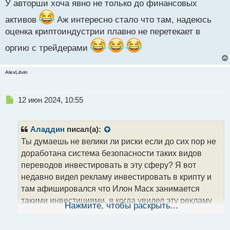
У авторши хоча явно не только до финансовых
й
п
активов
Аж интересно стало что там, надеюсь
о
оценка криптоиндустрии плавно не перетекает в
с
т
оргию с трейдерами
AlexLitvin
Н
12 июн 2024, 10:55
е
п
р
Аладдин
писал(а):
о
Ты думаешь не велики ли риски если до сих пор не
ч
доработана система безопасности таких видов
и
т
переводов инвестировать в эту сферу? Я вот
а
недавно видел рекламу инвестировать в крипту и
н
там афишировался что Илон Маск занимается
н
такими инвестициями, я когда увидел эту рекламу
ы
Нажмите, чтобы раскрыть...
й
так с диким хохотом скатился под стол от этой
п
откровенной лжи так как я плотно в свое время
о