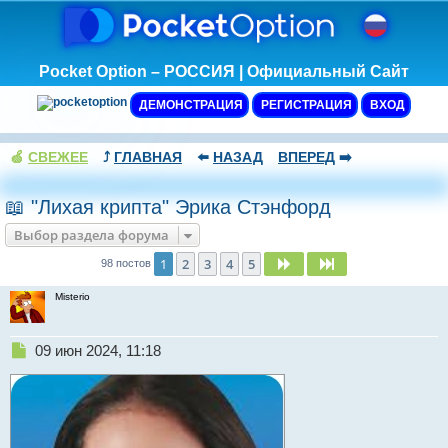
Pocket Option – РОССИЯ | Официальный Сайт
ДЕМОНСТРАЦИЯ
РЕГИСТРАЦИЯ
ВХОД
🍏
СВЕЖЕЕ
⤴️
ГЛАВНАЯ
⬅️
НАЗАД
ВПЕРЕД
➡️
📖 "Лихая крипта" Эрика Стэнфорд
Выбор раздела форума
1
2
3
4
5
След.
След.
98 постов
Misterio
Н
09 июн 2024, 11:18
е
п
р
о
ч