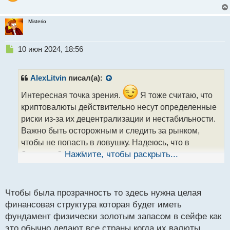
Биткоин и риски связанные с ним.webp
Misterio
Н
10 июн 2024, 18:56
е
п
р
AlexLitvin
писал(а):
о
ч
Интересная точка зрения.
Я тоже считаю, что
и
криптовалюты действительно несут определенные
т
риски из-за их децентрализации и нестабильности.
а
Важно быть осторожным и следить за рынком,
н
н
чтобы не попасть в ловушку. Надеюсь, что в
ы
будущем будет больше прозрачности и надежности
Нажмите, чтобы раскрыть...
й
п
в этой области.
о
с
Чтобы была прозрачность то здесь нужна целая
т
финансовая структура которая будет иметь
фундамент физически золотым запасом в сейфе как
это обычно делают все страны когда их валюты