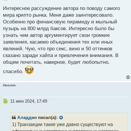
е
Интересное рассуждение автора по поводу самого
п
р
мира крипто рынка. Меня даже заинтересовало.
о
Особенно про финансовую пирамиду и мыльный
ч
пузырь на 800 млрд баксов. Интересно было бы
и
т
узнать чем автор аргументирует свои громкие
а
заявления, касаемо объединения тех или иных
н
явлений. Чую, что про секс, вино и 50 оттенков
н
сказано заради хайпа и привлечения внимания. В
ы
й
общем почитать, наверное, будет любопытно,
п
спасибо.
о
с
т
AlexLitvin
Н
11 июн 2024, 17:49
е
п
р
Аладдин
писал(а):
о
1) Транзакции такие уже давно существуют на
ч
официальных электронных платежных системах