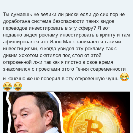
п
риски, но также есть способы защиты информации
о
с
и собственных средств. Интересно понаблюдать за
Ты думаешь не велики ли риски если до сих пор не
т
развитием технологий безопасности в этой сфере.
доработана система безопасности таких видов
Инвестирование - это всегда рискованный процесс,
переводов инвестировать в эту сферу? Я вот
но каждый выбирает свой путь. Я считаю, что важно
недавно видел рекламу инвестировать в крипту и там
быть информированным и знать, во что
афишировался что Илон Маск занимается такими
вкладываешь деньги, независимо от того, является
инвестициями, я когда увидел эту рекламу так с
ли это физическим активом или цифровым. Каждый
диким хохотом скатился под стол от этой
выбор имеет свои плюсы и минусы, и важно быть
откровенной лжи так как я плотно в свое время
знакомился с проектами этого Гения современности
готовым к любым возможным последствиям.
и конечно же не поверил в эту откровенную чушь