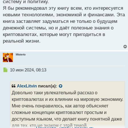
систему и политику.
т
Я бы рекомендовал эту книгу всем, кто интересуется
новыми технологиями, экономикой и финансами. Эта
книга заставляет задуматься не только о будущем
денежной системы, но и даёт полезные знания о
криптовалютах, которые могут пригодиться в
реальной жизни.
Misterio
Н
10 июн 2024, 08:13
е
п
р
AlexLitvin
писал(а):
о
Довольно таки увлекательный рассказ о
ч
криптовалютах и их влиянии на мировую экономику.
и
т
Мне очень понравилось, как автор объясняет
а
сложные концепции криптовалют простым и
н
доступным языком, что делает книгу понятной даже
н
для тех, кто не знаком с этой темой.
ы