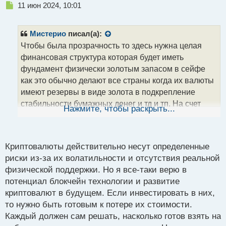
Н
11 июн 2024, 10:01
е
п
р
Мистерио
писал(а):
о
Чтобы была прозрачность то здесь нужна целая
ч
финансовая структура которая будет иметь
и
т
фундамент физически золотым запасом в сейфе
а
как это обычно делают все страны когда их валюты
н
имеют резервы в виде золота в подкрепление
н
стабильности бумажных денег и тд и тп. На счет
ы
Нажмите, чтобы раскрыть...
й
монеток то здесь кроме набора цифр я вот не вижу
п
никакой уверенности во всех монетках абсолютно,
о
отключится электричество и все держатели битка
с
Криптовалюты действительно несут определенные
будут горько плакать над тем что их развели как
т
риски из-за их волатильности и отсутствия реальной
лохов и они надеялись что биток будет расти вечно
физической поддержки. Но я все-таки верю в
Так не будет, проект "МММ" нам в пример
потенциал блокчейн технологии и развитие
который был во времена перестройки и не
криптовалют в будущем. Если инвестировать в них,
стабильности, так же и здесь на фоне
то нужно быть готовым к потере их стоимости.
нестабильности в Европе проводится очередная
Каждый должен сам решать, насколько готов взять на