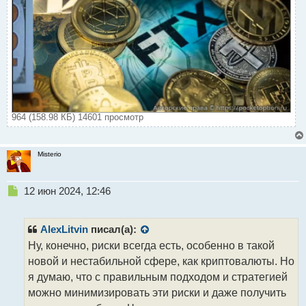
964 (158.98 КБ) 14601 просмотр
Misterio
Н
12 июн 2024, 12:46
е
п
р
AlexLitvin
писал(а):
о
Ну, конечно, риски всегда есть, особенно в такой
ч
новой и нестабильной сфере, как криптовалюты. Но
и
т
я думаю, что с правильным подходом и стратегией
а
можно минимизировать эти риски и даже получить
н