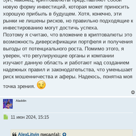
бирже как я считаю, а в плане инвестиций с умом
новую форму инвестиций, которая может приносить
хорошую прибыль в будущем. Хотя, конечно, эти
не годится никак.
рынки не лишены рисков, но правильно подходящие к
инвестированию могут достичь успеха.
Поэтому я считаю, что вложение в криптовалюты это
возможность диверсификации портфеля и получения
выгоды от потенциального роста. Помимо этого, я
уверен, что регулирующие органы и компании
изучают данную область и работают над созданием
надежных правил и законодательства, что уменьшает
риск мошенничества и аферы. Надеюсь, понятна моя
точка зрения.
Aladdin
Н
11 июн 2024, 15:15
е
п
р
AlexLitvin
писал(а):