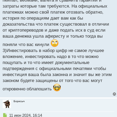
пейпал, вебмани, валета и сравнить гарантии и
созданием надежных правил и законодательства,
затраты которые там требуются. На официальных
что уменьшает риск мошенничества и аферы.
платежках можно свой платеж отозвать обратно,
Надеюсь, понятна моя точка зрения.
история по операциям дает вам как бы
доказательства что платеж существовал в отличии
от криптопереводов и даже подать иск в суд если
ваша денежка ушла аферисту и только тогда вы
поняли что вас кинули
3)Инвестировать в набор цифр не самое лучшее
вложение, инвестировать надо в то что можно
пощупать и то что имеет документальные
подтверждения с официальными печатями чтобы
инвестиция ваша была законна и значит вы же этим
законом будете защищены от того что вас могут
откровенно облапошить
Борисыч
Н
11 июн 2024, 16:14