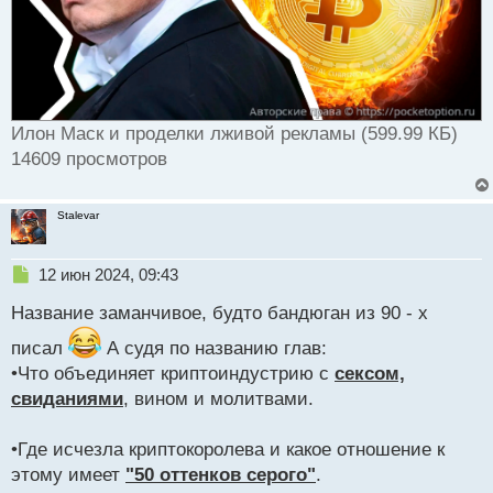
Илон Маск и проделки лживой рекламы (599.99 КБ)
14609 просмотров
Stalevar
Н
12 июн 2024, 09:43
е
Название заманчивое, будто бандюган из 90 - х
п
р
писал
А судя по названию глав:
о
•Что объединяет криптоиндустрию с
ч
сексом,
и
свиданиями
, вином и молитвами.
т
а
•Где исчезла криптокоролева и какое отношение к
н
н
этому имеет
"50 оттенков серого"
.
ы