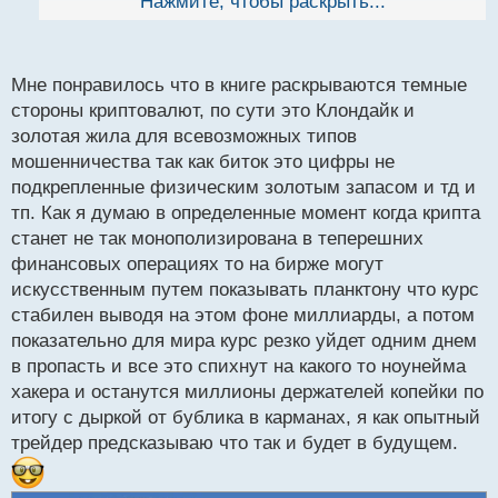
Нажмите, чтобы раскрыть...
й
Особенно интересно было узнать о истории
п
возникновения биткоина, его технических аспектах
о
и потенциальном будущем криптовалют. Я также
с
Мне понравилось что в книге раскрываются темные
оценил глубокие аналитические размышления
т
стороны криптовалют, по сути это Клондайк и
автора о влиянии криптовалют на финансовую
золотая жила для всевозможных типов
систему и политику.
мошенничества так как биток это цифры не
Я бы рекомендовал эту книгу всем, кто
подкрепленные физическим золотым запасом и тд и
интересуется новыми технологиями, экономикой и
тп. Как я думаю в определенные момент когда крипта
финансами. Эта книга заставляет задуматься не
станет не так монополизирована в теперешних
только о будущем денежной системы, но и даёт
финансовых операциях то на бирже могут
полезные знания о криптовалютах, которые могут
искусственным путем показывать планктону что курс
пригодиться в реальной жизни.
стабилен выводя на этом фоне миллиарды, а потом
показательно для мира курс резко уйдет одним днем
в пропасть и все это спихнут на какого то ноунейма
хакера и останутся миллионы держателей копейки по
итогу с дыркой от бублика в карманах, я как опытный
трейдер предсказываю что так и будет в будущем.