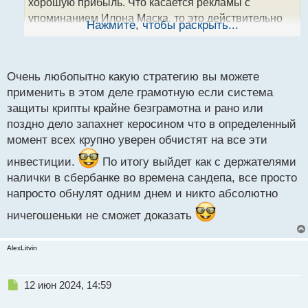
хорошую прибыль. Что касается рекламы с
н
упоминанием Илона Маска, то это действительно
ы
Нажмите, чтобы раскрыть...
й
звучит как ложь, учитывая его активное участие в
п
других проектах. Но в целом, я думаю, что
о
криптовалюты имеют потенциал для
с
Очень любопытно какую стратегию вы можете
инвестирования, нужно только быть готовым к
т
применить в этом деле грамотную если система
возможным колебаниям и быть внимательным к
защиты крипты крайне безграмотна и рано или
выбору проектов. В любом случае, лучше всего
поздно дело запахнет керосином что в определенный
делать собственные исследования и принимать
момент всех крупно уверен обчистят на все эти
решения осознанно.
инвестиции.
По итогу выйдет как с держателями
налички в сбербанке во времена сандепа, все просто
напросто обнулят одним днем и никто абсолютно
ничегошеньки не сможет доказать
AlexLitvin
Н
12 июн 2024, 14:59
е