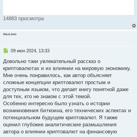
14883 просмотра
AlexLitvin
Н
09 июн 2024, 13:33
е
Довольно таки увлекательный рассказ о
п
р
криптовалютах и их влиянии на мировую экономику.
о
Мне очень понравилось, как автор объясняет
ч
сложные концепции криптовалют простым и
и
т
доступным языком, что делает книгу понятной даже
а
для тех, кто не знаком с этой темой.
н
Особенно интересно было узнать о истории
н
возникновения биткоина, его технических аспектах и
ы
й
потенциальном будущем криптовалют. Я также
п
оценил глубокие аналитические размышления
о
автора о влиянии криптовалют на финансовую
с