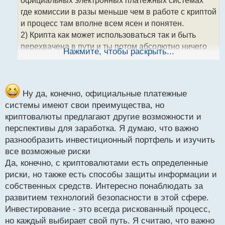
и
т
где комиссии в разы меньше чем в работе с криптой
а
и процесс там вполне всем ясен и понятен.
н
2) Крипта как может использоваться так и быть
н
перехвачена в пути и ты потом абсолютно ничего
ы
Нажмите, чтобы раскрыть...
й
не сможешь доказать так как набор цифр
п
абсолютно никак не защищены если копейку уведут
о
хакеры в ее путешествии и тп, рекомендую вам
с
поплотнее ознакомиться с условиями переводов
т
Ну да, конечно, официальные платежные
того же пейпал, вебмани, валета и сравнить
системы имеют свои преимущества, но
гарантии и затраты которые там требуются. На
криптовалюты предлагают другие возможности и
официальных платежках можно свой платеж
перспективы для заработка. Я думаю, что важно
отозвать обратно, история по операциям дает вам
разнообразить инвестиционный портфель и изучить
как бы доказательства что платеж существовал в
все возможные риски
отличии от криптопереводов и даже подать иск в
Да, конечно, с криптовалютами есть определенные
суд если ваша денежка ушла аферисту и только
риски, но также есть способы защиты информации и
собственных средств. Интересно понаблюдать за
тогда вы поняли что вас кинули
развитием технологий безопасности в этой сфере.
3)Инвестировать в набор цифр не самое лучшее
Инвестирование - это всегда рискованный процесс,
вложение, инвестировать надо в то что можно
но каждый выбирает свой путь. Я считаю, что важно
пощупать и то что имеет документальные