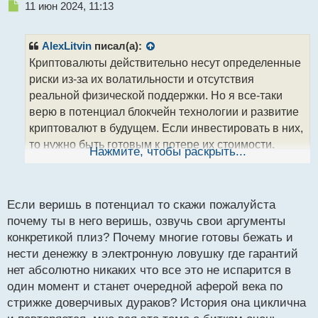
Н
11 июн 2024, 11:13
е
п
р
AlexLitvin
писал(а):
о
Криптовалюты действительно несут определенные
ч
риски из-за их волатильности и отсутствия
и
т
реальной физической поддержки. Но я все-таки
а
верю в потенциал блокчейн технологии и развитие
н
криптовалют в будущем. Если инвестировать в них,
н
то нужно быть готовым к потере их стоимости.
ы
Нажмите, чтобы раскрыть...
й
Каждый должен сам решать, насколько готов взять
п
на себя риски вложения в криптовалюты. Но да,
о
следует быть осторожным и не ставить все деньги
с
Если веришь в потенциал то скажи пожалуйста
на одну крипту.
т
почему ты в него веришь, озвучь свои аргументы
конкретикой плиз? Почему многие готовы бежать и
нести денежку в электронную ловушку где гарантий
нет абсолютно никаких что все это не испарится в
один момент и станет очередной аферой века по
стрижке доверчивых дураков? История она циклична