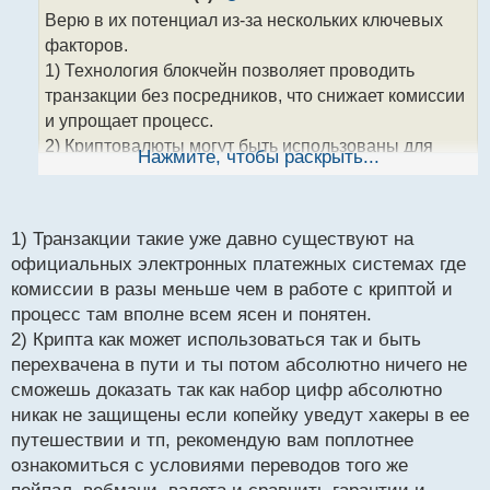
о
Верю в их потенциал из-за нескольких ключевых
ч
факторов.
и
т
1) Технология блокчейн позволяет проводить
а
транзакции без посредников, что снижает комиссии
н
и упрощает процесс.
н
2) Криптовалюты могут быть использованы для
ы
Нажмите, чтобы раскрыть...
й
международных переводов с низкими затратами и
п
быстро.
о
3)И, наконец, криптовалюты представляют собой
с
1) Транзакции такие уже давно существуют на
новую форму инвестиций, которая может приносить
т
официальных электронных платежных системах где
хорошую прибыль в будущем. Хотя, конечно, эти
комиссии в разы меньше чем в работе с криптой и
рынки не лишены рисков, но правильно
процесс там вполне всем ясен и понятен.
подходящие к инвестированию могут достичь
2) Крипта как может использоваться так и быть
успеха.
перехвачена в пути и ты потом абсолютно ничего не
Поэтому я считаю, что вложение в криптовалюты
сможешь доказать так как набор цифр абсолютно
это возможность диверсификации портфеля и
никак не защищены если копейку уведут хакеры в ее
получения выгоды от потенциального роста.
путешествии и тп, рекомендую вам поплотнее
Помимо этого, я уверен, что регулирующие органы
ознакомиться с условиями переводов того же
и компании изучают данную область и работают над