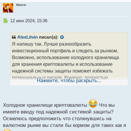
Misterio
Н
12 июн 2024, 15:36
е
п
р
AlexLitvin
писал(а):
о
Я напишу так. Лучше разнообразить
ч
инвестиционный портфель и следить за рынком.
и
т
Возможно, использование холодного хранилища
а
для хранения криптовалюты и использование
н
надежной системы защиты поможет избежать
н
потенциальных рисков. Конечно, полностью
ы
Нажмите, чтобы раскрыть...
й
избежать мошенничества невозможно, но нужно
п
быть готовым к возможным угрозам и принимать
о
с
меры предосторожности.
т
Холодное хранилище криптовалюты
Что вы
имеете ввиду под надежной системой защиты?
Осмелюсь предположить что столкнувшись на
валютном рынке вы стали бы кормом для таких как я