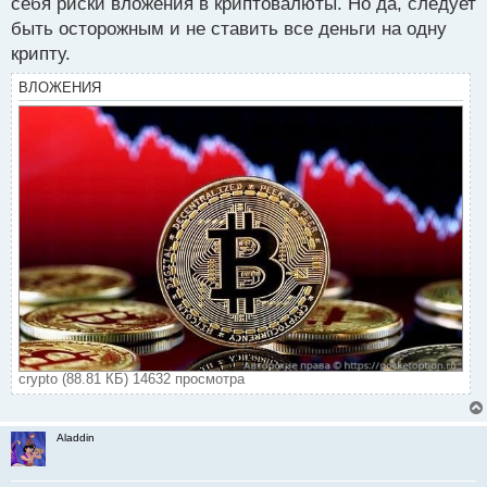
себя риски вложения в криптовалюты. Но да, следует
схема прямо у всех на глазах
Запасаемся
быть осторожным и не ставить все деньги на одну
попкорном, товарищи, на будущее и как я всем
крипту.
рекомендую, не хранить денежки в копейках, риски
слишком велики что буквально завтра все это не
ВЛОЖЕНИЯ
рухнет
а рухнет уверен после окончания войны
в Европе, биток потеряет бешеную актуальность и
моментально лопнет как пузырь потому что оттуда
выйдут огромные потоки денег
Биткоин подобие мыльного пузыря.webp
crypto (88.81 КБ) 14632 просмотра
Aladdin