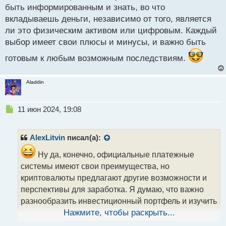
быть информированным и знать, во что
подтверждения с официальными печатями чтобы
вкладываешь деньги, независимо от того, является
инвестиция ваша была законна и значит вы же
ли это физическим активом или цифровым. Каждый
этим законом будете защищены от того что вас
выбор имеет свои плюсы и минусы, и важно быть
могут откровенно облапошить
готовым к любым возможным последствиям.
Aladdin
Н
11 июн 2024, 19:08
е
п
р
AlexLitvin
писал(а):
о
ч
Ну да, конечно, официальные платежные
и
системы имеют свои преимущества, но
т
криптовалюты предлагают другие возможности и
а
перспективы для заработка. Я думаю, что важно
н
н
разнообразить инвестиционный портфель и изучить
ы
все возможные риски
Нажмите, чтобы раскрыть...
й
Да, конечно, с криптовалютами есть определенные