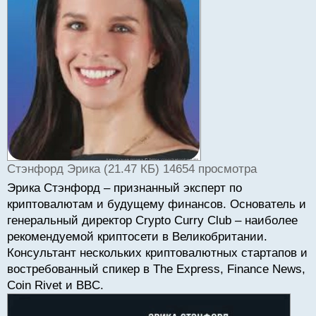
и
т
а
н
н
ы
й
п
о
с
т
Стэнфорд Эрика (21.47 КБ) 14654 просмотра
Эрика Стэнфорд – признанный эксперт по
криптовалютам и будущему финансов. Основатель и
генеральный директор Crypto Curry Club – наиболее
рекомендуемой криптосети в Великобритании.
Консультант нескольких криптовалютных стартапов и
востребованный спикер в The Express, Finance News,
Coin Rivet и BBC.