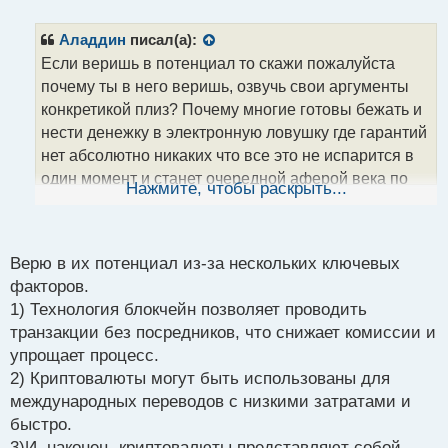
е
п
р
Аладдин
писал(а):
о
Если веришь в потенциал то скажи пожалуйста
ч
почему ты в него веришь, озвучь свои аргументы
и
т
конкретикой плиз? Почему многие готовы бежать и
а
нести денежку в электронную ловушку где гарантий
н
нет абсолютно никаких что все это не испарится в
н
один момент и станет очередной аферой века по
ы
Нажмите, чтобы раскрыть...
й
стрижке доверчивых дураков? История она
п
циклична и повторяется, мне вся эта тема с битком
о
очень напоминает очередную финансовую
с
Верю в их потенциал из-за нескольких ключевых
пирамиду когда по итогу в прибыли останутся
т
факторов.
единицы, а остальные будут наматывать в
1) Технология блокчейн позволяет проводить
очередной раз сопли на кулак потому что верят во
транзакции без посредников, что снижает комиссии и
всякую чушь и несут денежки радостно наматывая
упрощает процесс.
лапшу на уши
от очередного неизвестного
2) Криптовалюты могут быть использованы для
"аналитика" и тд и тп.
международных переводов с низкими затратами и
Биток и ложное понимание толпы что это.webp
быстро.
PS Биток можно использовать для торговли на
3)И, наконец, криптовалюты представляют собой