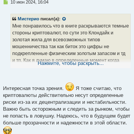
Н
10 июн 2024, 16:04
е
п
р
Мистерио
писал(а):
о
Мне понравилось что в книге раскрываются темные
ч
стороны криптовалют, по сути это Клондайк и
и
т
золотая жила для всевозможных типов
а
мошенничества так как биток это цифры не
н
подкрепленные физическим золотым запасом и тд
н
и тп. Как я думаю в определенные момент когда
ы
Нажмите, чтобы раскрыть...
й
крипта станет не так монополизирована в
п
теперешних финансовых операциях то на бирже
о
могут искусственным путем показывать планктону
с
что курс стабилен выводя на этом фоне
т
Интересная точка зрения.
Я тоже считаю, что
миллиарды, а потом показательно для мира курс
криптовалюты действительно несут определенные
резко уйдет одним днем в пропасть и все это
риски из-за их децентрализации и нестабильности.
спихнут на какого то ноунейма хакера и останутся
Важно быть осторожным и следить за рынком, чтобы
миллионы держателей копейки по итогу с дыркой от
не попасть в ловушку. Надеюсь, что в будущем будет
бублика в карманах, я как опытный трейдер
больше прозрачности и надежности в этой области.
предсказываю что так и будет в будущем.