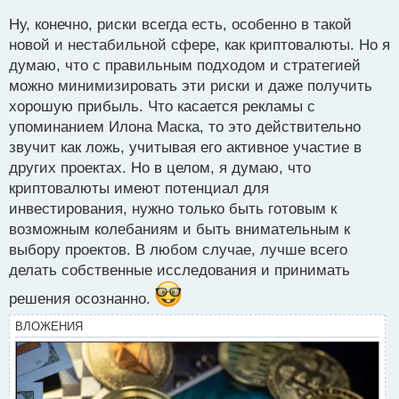
знакомился с проектами этого Гения
с
Ну, конечно, риски всегда есть, особенно в такой
современности и конечно же не поверил в эту
т
новой и нестабильной сфере, как криптовалюты. Но я
откровенную чушь
думаю, что с правильным подходом и стратегией
Илон Маск и проделки лживой рекламы.webp
можно минимизировать эти риски и даже получить
хорошую прибыль. Что касается рекламы с
упоминанием Илона Маска, то это действительно
звучит как ложь, учитывая его активное участие в
других проектах. Но в целом, я думаю, что
криптовалюты имеют потенциал для
инвестирования, нужно только быть готовым к
возможным колебаниям и быть внимательным к
выбору проектов. В любом случае, лучше всего
делать собственные исследования и принимать
решения осознанно.
ВЛОЖЕНИЯ