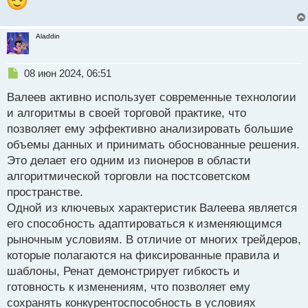
Aladdin
Н
08 июн 2024, 06:51
е
Валеев активно использует современные технологии
п
р
и алгоритмы в своей торговой практике, что
о
позволяет ему эффективно анализировать большие
ч
объемы данных и принимать обоснованные решения.
и
т
Это делает его одним из пионеров в области
а
алгоритмической торговли на постсоветском
н
пространстве.
н
Одной из ключевых характеристик Валеева является
ы
й
его способность адаптироваться к изменяющимся
п
рыночным условиям. В отличие от многих трейдеров,
о
которые полагаются на фиксированные правила и
с
шаблоны, Ренат демонстрирует гибкость и
т
готовность к изменениям, что позволяет ему
сохранять конкурентоспособность в условиях