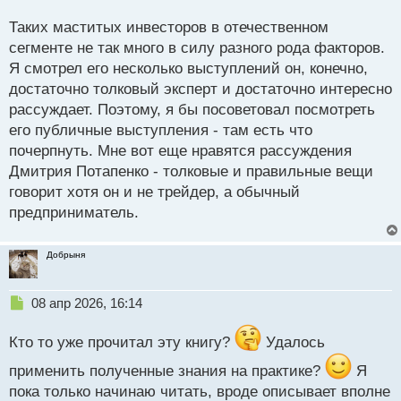
о
является его способность адаптироваться к
с
Таких маститых инвесторов в отечественном
изменяющимся рыночным условиям. В отличие от
т
сегменте не так много в силу разного рода факторов.
многих трейдеров, которые полагаются на
Я смотрел его несколько выступлений он, конечно,
фиксированные правила и шаблоны, Ренат
достаточно толковый эксперт и достаточно интересно
демонстрирует гибкость и готовность к изменениям,
рассуждает. Поэтому, я бы посоветовал посмотреть
что позволяет ему сохранять
его публичные выступления - там есть что
конкурентоспособность в условиях высокой
почерпнуть. Мне вот еще нравятся рассуждения
волатильности.
Дмитрия Потапенко - толковые и правильные вещи
Ренат является активным пользователем очень
говорит хотя он и не трейдер, а обычный
широкого спектра видов анализа хода цены,
предприниматель.
использует все инструменты что нам предоставил
наш современный век технологий и опыт прошлых
Добрыня
первооткрывателей рыночных спекуляций.
Владеешь информацией любой рынок по
Н
08 апр 2026, 16:14
плечу.webp
е
п
Кто то уже прочитал эту книгу?
Удалось
р
о
применить полученные знания на практике?
Я
ч
пока только начинаю читать, вроде описывает вполне
и