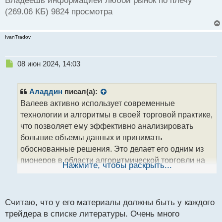
Владеешь информацией любой рынок по плечу
(269.06 КБ) 9824 просмотра
IvanTradov
Н
08 июн 2024, 14:03
е
п
р
Аладдин
писал(а):
о
Валеев активно использует современные
ч
технологии и алгоритмы в своей торговой практике,
и
т
что позволяет ему эффективно анализировать
а
большие объемы данных и принимать
н
обоснованные решения. Это делает его одним из
н
пионеров в области алгоритмической торговли на
ы
Нажмите, чтобы раскрыть...
й
постсоветском пространстве.
п
Одной из ключевых характеристик Валеева
о
является его способность адаптироваться к
с
Считаю, что у его материалы должны быть у каждого
изменяющимся рыночным условиям. В отличие от
т
трейдера в списке литературы. Очень много
многих трейдеров, которые полагаются на