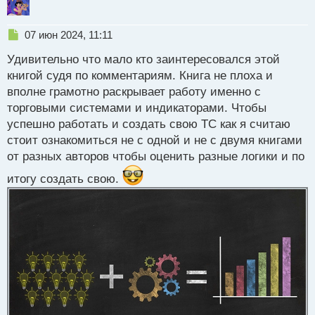
Н
07 июн 2024, 11:11
е
Удивительно что мало кто заинтересовался этой
п
р
книгой судя по комментариям. Книга не плоха и
о
вполне грамотно раскрывает работу именно с
ч
торговыми системами и индикаторами. Чтобы
и
т
успешно работать и создать свою ТС как я считаю
а
стоит ознакомиться не с одной и не с двумя книгами
н
от разных авторов чтобы оценить разные логики и по
н
ы
итогу создать свою.
й
п
о
с
т