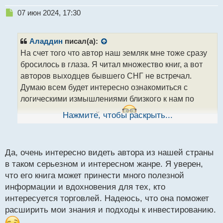
Н
07 июн 2024, 17:30
е
п
р
Аладдин
писал(а):
о
На счет того что автор наш земляк мне тоже сразу
ч
бросилось в глаза. Я читал множество книг, а вот
и
т
авторов выходцев бывшего СНГ не встречал.
а
Думаю всем будет интересно ознакомиться с
н
логическими измышлениями близкого к нам по
н
ы
национальности трейдера.
Нажмите, чтобы раскрыть...
й
Национальности разные а логика трейдинга
п
схожа.webp
о
с
Да, очень интересно видеть автора из нашей страны
т
в таком серьезном и интересном жанре. Я уверен,
что его книга может принести много полезной
информации и вдохновения для тех, кто
интересуется торговлей. Надеюсь, что она поможет
расширить мои знания и подходы к инвестированию.