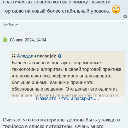
практических советов которые помогут вывести
фиксированные правила и шаблоны, Ренат
демонстрирует гибкость и готовность к изменениям,
торговлю на новый более стабильный уровень.
что позволяет ему сохранять
конкурентоспособность в условиях высокой
IvanTradov
волатильности.
Ренат является активным пользователем очень
Н
08 июн 2024, 14:04
широкого спектра видов анализа хода цены,
е
использует все инструменты что нам предоставил
п
р
наш современный век технологий и опыт прошлых
Аладдин
писал(а):
о
Валеев активно использует современные
ч
первооткрывателей рыночных спекуляций.
технологии и алгоритмы в своей торговой практике,
и
Владеешь информацией любой рынок по
т
что позволяет ему эффективно анализировать
плечу.webp
а
большие объемы данных и принимать
н
обоснованные решения. Это делает его одним из
н
пионеров в области алгоритмической торговли на
ы
Нажмите, чтобы раскрыть...
й
постсоветском пространстве.
п
Одной из ключевых характеристик Валеева
о
является его способность адаптироваться к
с
Считаю, что его материалы должны быть у каждого
изменяющимся рыночным условиям. В отличие от
т
трейдера в списке литературы. Очень много