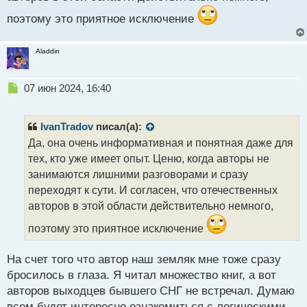
поэтому это приятное исключение
Aladdin
Н
07 июн 2024, 16:40
е
п
р
IvanTradov
писал(а):
о
Да, она очень информативная и понятная даже для
ч
тех, кто уже имеет опыт. Ценю, когда авторы не
и
т
занимаются лишними разговорами и сразу
а
переходят к сути. И согласен, что отечественных
н
авторов в этой области действительно немного,
н
ы
поэтому это приятное исключение
й
п
На счет того что автор наш земляк мне тоже сразу
о
с
бросилось в глаза. Я читал множество книг, а вот
т
авторов выходцев бывшего СНГ не встречал. Думаю
всем будет интересно ознакомиться с логическими