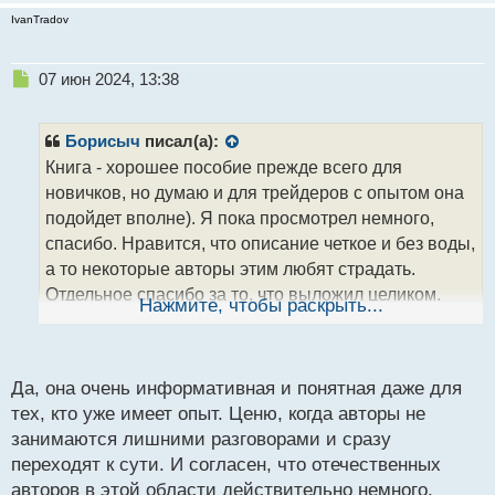
IvanTradov
Н
07 июн 2024, 13:38
е
п
р
Борисыч
писал(а):
о
Книга - хорошее пособие прежде всего для
ч
новичков, но думаю и для трейдеров с опытом она
и
т
подойдет вполне). Я пока просмотрел немного,
а
спасибо. Нравится, что описание четкое и без воды,
н
а то некоторые авторы этим любят страдать.
н
Отдельное спасибо за то, что выложил целиком.
ы
Нажмите, чтобы раскрыть...
й
Вообще касаемо отечественного сегмента книг по
п
трейдингу мало толковых авторов, которых можно
о
читать и брать оттуда советы, но думаю, что Ренат
с
Да, она очень информативная и понятная даже для
т
является здесь приятным исключением.
тех, кто уже имеет опыт. Ценю, когда авторы не
занимаются лишними разговорами и сразу
переходят к сути. И согласен, что отечественных
авторов в этой области действительно немного,