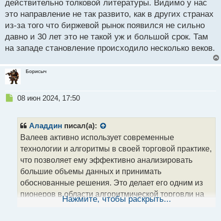
действительно толковой литературы. Видимо у нас
это направление не так развито, как в других странах
из-за того что биржевой рынок появился не сильно
давно и 30 лет это не такой уж и большой срок. Там
на западе становление происходило несколько веков.
Борисыч
Н
08 июн 2024, 17:50
е
п
р
Аладдин
писал(а):
о
Валеев активно использует современные
ч
технологии и алгоритмы в своей торговой практике,
и
т
что позволяет ему эффективно анализировать
а
большие объемы данных и принимать
н
обоснованные решения. Это делает его одним из
н
пионеров в области алгоритмической торговли на
ы
Нажмите, чтобы раскрыть...
й
постсоветском пространстве.
п
Одной из ключевых характеристик Валеева