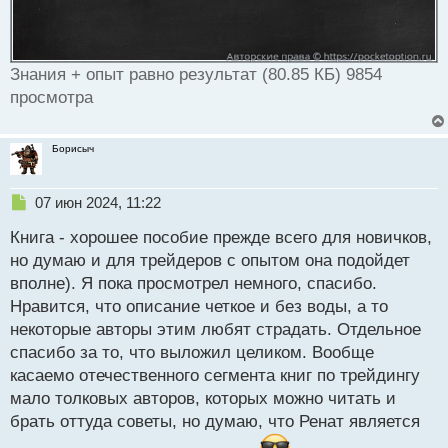
Знания + опыт равно результат (80.85 КБ) 9854
просмотра
Борисыч
Н
07 июн 2024, 11:22
е
Книга - хорошее пособие прежде всего для новичков,
п
р
но думаю и для трейдеров с опытом она подойдет
о
вполне). Я пока просмотрел немного, спасибо.
ч
Нравится, что описание четкое и без воды, а то
и
т
некоторые авторы этим любят страдать. Отдельное
а
спасибо за то, что выложил целиком. Вообще
н
касаемо отечественного сегмента книг по трейдингу
н
мало толковых авторов, которых можно читать и
ы
й
брать оттуда советы, но думаю, что Ренат является
п