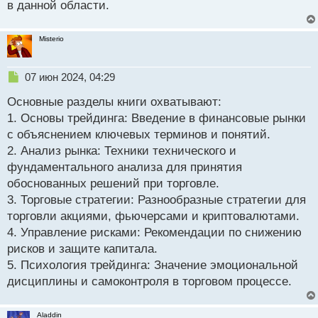
в данной области.
Misterio
Н
07 июн 2024, 04:29
е
Основные разделы книги охватывают:
п
р
1. Основы трейдинга: Введение в финансовые рынки
о
с объяснением ключевых терминов и понятий.
ч
2. Анализ рынка: Техники технического и
и
т
фундаментального анализа для принятия
а
обоснованных решений при торговле.
н
3. Торговые стратегии: Разнообразные стратегии для
н
торговли акциями, фьючерсами и криптовалютами.
ы
й
4. Управление рисками: Рекомендации по снижению
п
рисков и защите капитала.
о
5. Психология трейдинга: Значение эмоциональной
с
дисциплины и самоконтроля в торговом процессе.
т
Aladdin