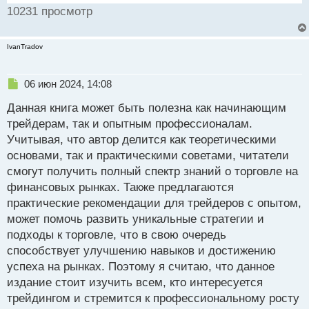
10231 просмотр
IvanTradov
Н
06 июн 2024, 14:08
е
Данная книга может быть полезна как начинающим
п
р
трейдерам, так и опытным профессионалам.
о
Учитывая, что автор делится как теоретическими
ч
основами, так и практическими советами, читатели
и
т
смогут получить полный спектр знаний о торговле на
а
финансовых рынках. Также предлагаются
н
практические рекомендации для трейдеров с опытом,
н
может помочь развить уникальные стратегии и
ы
й
подходы к торговле, что в свою очередь
п
способствует улучшению навыков и достижению
о
успеха на рынках. Поэтому я считаю, что данное
с
издание стоит изучить всем, кто интересуется
т
трейдингом и стремится к профессиональному росту