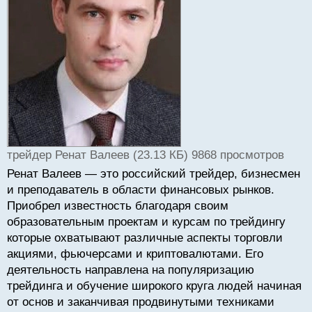
т
а
н
н
ы
й
п
о
с
т
трейдер Ренат Валеев (23.13 КБ) 9868 просмотров
Ренат Валеев — это российский трейдер, бизнесмен
и преподаватель в области финансовых рынков.
Приобрел известность благодаря своим
образовательным проектам и курсам по трейдингу
которые охватывают различные аспекты торговли
акциями, фьючерсами и криптовалютами. Его
деятельность направлена на популяризацию
трейдинга и обучение широкого круга людей начиная
от основ и заканчивая продвинутыми техниками