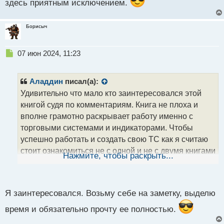
здесь приятным исключением.
о
с
т
Борисыч
Н
07 июн 2024, 11:23
е
п
р
Аладдин
писал(а):
о
Удивительно что мало кто заинтересовался этой
ч
книгой судя по комментариям. Книга не плоха и
и
т
вполне грамотно раскрывает работу именно с
а
торговыми системами и индикаторами. Чтобы
н
успешно работать и создать свою ТС как я считаю
н
стоит ознакомиться не с одной и не с двумя книгами
ы
Нажмите, чтобы раскрыть...
й
от разных авторов чтобы оценить разные логики и
п
по итогу создать свою.
о
с
Знания + опыт равно результат.webp
Я заинтересовался. Возьму себе на заметку, выделю
т
время и обязательно прочту ее полностью.