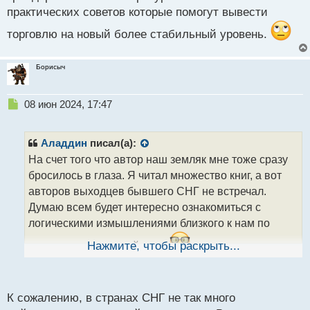
многих трейдеров, которые полагаются на
практических советов которые помогут вывести
фиксированные правила и шаблоны, Ренат
демонстрирует гибкость и готовность к изменениям,
торговлю на новый более стабильный уровень.
что позволяет ему сохранять
конкурентоспособность в условиях высокой
Борисыч
волатильности.
Ренат является активным пользователем очень
Н
08 июн 2024, 17:47
широкого спектра видов анализа хода цены,
е
использует все инструменты что нам предоставил
п
р
наш современный век технологий и опыт прошлых
Аладдин
писал(а):
о
На счет того что автор наш земляк мне тоже сразу
ч
первооткрывателей рыночных спекуляций.
бросилось в глаза. Я читал множество книг, а вот
и
Владеешь информацией любой рынок по
т
авторов выходцев бывшего СНГ не встречал.
плечу.webp
а
Думаю всем будет интересно ознакомиться с
н
логическими измышлениями близкого к нам по
н
ы
национальности трейдера.
Нажмите, чтобы раскрыть...
й
Национальности разные а логика трейдинга
п
схожа.webp
о
с
К сожалению, в странах СНГ не так много
т