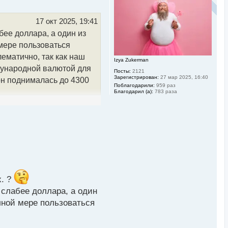
у
т
ь
17 окт 2025, 19:41
с
бее доллара, а один из
я
к
 мере пользоваться
н
а
лематично, так как наш
Izya Zukerman
ч
дународной валютой для
а
Посты:
2121
л
Зарегистрирован:
27 мар 2025, 16:40
вон поднималась до 4300
у
Поблагодарили:
959 раз
Благодарил (а):
783 раза
х. ?
 слабее доллара, а один
лной мере пользоваться