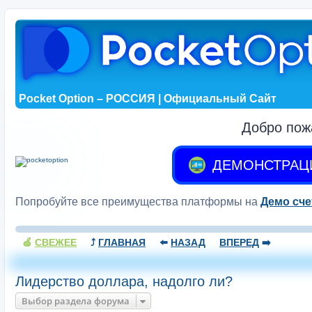
Pocket Option – РОССИЯ | Официальный Сайт
Добро пож
ДЕМОНСТРАЦ
Попробуйте все преимущества платформы на
Демо сче
🍏
СВЕЖЕЕ
⤴️
ГЛАВНАЯ
⬅️
НАЗАД
ВПЕРЕД
➡️
Лидерство доллара, надолго ли?
Выбор раздела форума