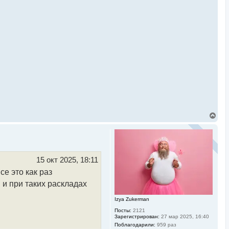
В
е
р
н
у
т
ь
15 окт 2025, 18:11
с
се это как раз
я
к
 и при таких раскладах
н
а
Izya Zukerman
ч
а
Посты:
2121
л
Зарегистрирован:
27 мар 2025, 16:40
у
Поблагодарили:
959 раз