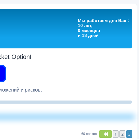
Мы работаем для Вас :
10 лет,
0 месяцев
и 18 дней
et Option!
вложений и рисков.
1
2
3
Пред.
60 постов