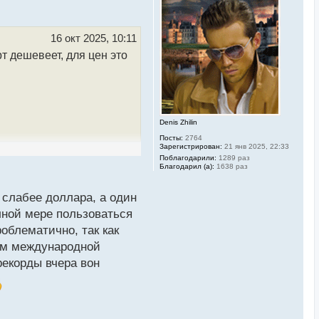
н
у
т
ь
16 окт 2025, 10:11
с
т дешевеет, для цен это
я
к
н
а
ч
а
л
Denis Zhilin
у
Посты:
2764
Зарегистрирован:
21 янв 2025, 22:33
родолжается.Наиболее
Поблагодарили:
1289 раз
Благодарил (а):
1638 раз
орожность в инвестициях
 слабее доллара, а один
 всему миру переводить
лной мере пользоваться
облематично, так как
ном международной
рекорды вчера вон