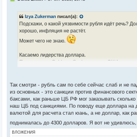
е
п
р
Izya Zukerman
писал(а):
о
Подскажи, о какой уязвимости рубля идёт речь? До
ч
хорошо, инфляция не растёт.
и
т
Может чего не знаю.
а
н
н
Касаемо лидерства доллара.
ы
По аналитике Goldman Sachs санкции США привели
й
К концу 2024 года доля доллара в мировых резерв
п
значительное снижение использования доллара на
о
с
в американскую валюту после введения санкций.
Так смотри - рубль сам по себе сейчас слаб и не п
т
Санкционная политика спровоцировала резкий рост
из основных - это санкции против финансового сект
баксами, как раньше ЦБ РФ мог заказывать сколько 
активы из доллара в драгоценный металл.
наш ЦБ под санкциями. По поводу еще доллара на д
валютой для расчета стал юань, а не доллар, как р
поднималась до 4300 долларов. Я вот не удивлюсь,
ВЛОЖЕНИЯ