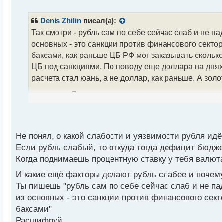
е
п
р
Denis Zhilin
писал(а):
о
Так смотри - рубль сам по себе сейчас слаб и не п
ч
основных - это санкции против финансового секто
и
т
баксами, как раньше ЦБ РФ мог заказывать сколько
а
ЦБ под санкциями. По поводу еще доллара на днях
н
расчета стал юань, а не доллар, как раньше. А зо
н
ы
долларов. Я вот не удивлюсь, если еще в этом мес
й
п
о
с
т
Не понял, о какой слабости и уязвимости рубля ид
Если рубль слабый, то откуда тогда дефицит бюдж
Когда поднимаешь процентную ставку у тебя валют
И какие ещё факторы делают рубль слабее и почему
Ты пишешь "рубль сам по себе сейчас слаб и не па
из основных - это санкции против финансового сект
баксами"
Расшифруй