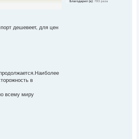
Благодарил (а):
783 раза
мпорт дешевеет, для цен
я продолжается.Наиболее
сторожность в
по всему миру