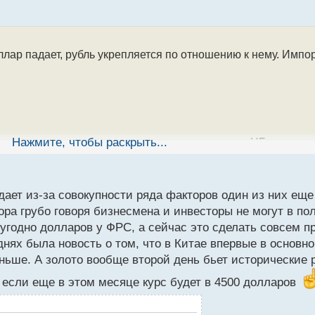
ллар падает, рубль укрепляется по отношению к нему. Импор
 к падению доли доллара в резервах мировых ЦБ.
Нажмите, чтобы раскрыть...
ах снизилась с 65% до 57,8%. В этом году эта тенденция п
блюдается в нейтральных странах, которые проявляют ост
адает из-за совокупности ряда факторов один из них еще
 спроса на золото, что стимулирует центральные банки по
ора грубо говоря бизнесмена и инвесторы не могут в по
угодно долларов у ФРС, а сейчас это сделать совсем пр
нях была новость о том, что в Китае впервые в основ
аньше. А золото вообще второй день бьет исторические 
 если еще в этом месяце курс будет в 4500 долларов