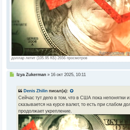
доллар летит (105.95 КБ) 2656 просмотров
Н
Izya Zukerman
»
16 окт 2025, 10:11
е
п
р
Denis Zhilin
писал(а):
о
Сейчас тут дело в том, что в США пока непонятки и
ч
сказывается на курсе валют, то есть при слабом д
и
т
продолжает укрепление.
а
н
н