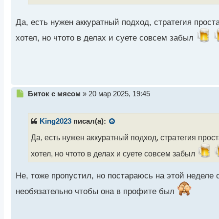
т
а
н
Да, есть нужен аккуратный подход, стратегия прост
н
ы
хотел, но чтото в делах и суете совсем забыл
й
п
о
с
т
Н
Биток с мясом
»
20 мар 2025, 19:45
е
п
р
King2023
писал(а):
о
ч
Да, есть нужен аккуратный подход, стратегия прос
и
хотел, но чтото в делах и суете совсем забыл
т
а
н
Не, тоже пропустил, но постараюсь на этой неделе 
н
ы
необязательно чтобы она в профите был
й
п
о