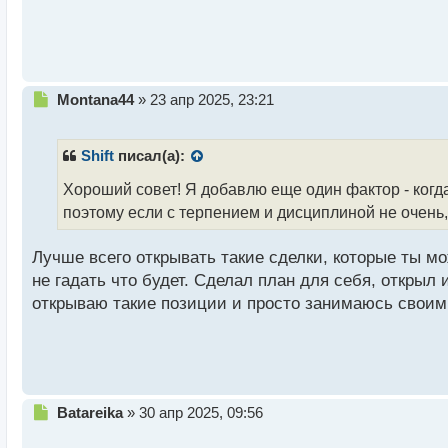
й
п
о
с
т
Н
Montana44
»
23 апр 2025, 23:21
е
п
р
Shift
писал(а):
о
ч
Хороший совет! Я добавлю еще один фактор - когда
и
поэтому если с терпением и дисциплиной не очень,
т
а
Лучше всего открывать такие сделки, которые ты мо
н
н
не гадать что будет. Сделал план для себя, открыл 
ы
открываю такие позиции и просто занимаюсь своими
й
п
о
с
т
Н
Batareika
»
30 апр 2025, 09:56
е
п