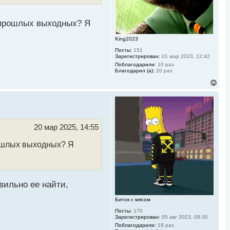
а
ч
а
л
 прошлых выходных? Я
у
King2023
Посты:
151
Зарегистрирован:
01 мар 2023, 12:42
Поблагодарили:
10 раз
Благодарил (а):
20 раз
В
е
р
н
у
т
ь
20 мар 2025, 14:55
с
я
рошлых выходных? Я
к
н
а
ч
а
л
вильно ее найти,
у
Биток с мясом
Посты:
170
Зарегистрирован:
05 авг 2023, 08:30
Поблагодарили:
18 раз