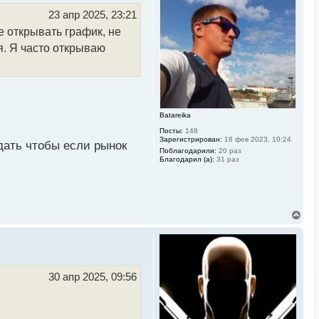
т
ь
23 апр 2025, 23:21
с
е открывать график, не
я
к
ся. Я часто открываю
н
а
ч
а
л
у
Batareika
Посты:
148
Зарегистрирован:
18 фев 2023, 10:24
юдать чтобы если рынок
Поблагодарили:
20 раз
Благодарил (а):
31 раз
В
е
р
н
у
т
ь
30 апр 2025, 09:56
с
я
к
н