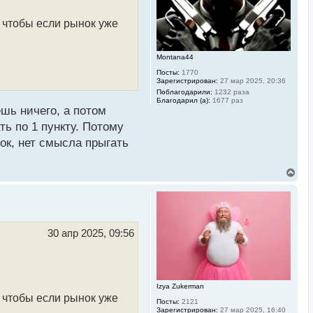
а
ч
ь чтобы если рынок уже
а
л
у
Montana44
Посты:
1770
Зарегистрирован:
27 мар 2025, 20:36
Поблагодарили:
1232 раза
Благодарил (а):
1677 раз
ешь ничего, а потом
ть по 1 пункту. Потому
лок, нет смысла прыгать
В
е
р
н
у
т
ь
30 апр 2025, 09:56
с
я
к
н
а
Izya Zukerman
ч
ь чтобы если рынок уже
а
Посты:
2121
л
Зарегистрирован:
27 мар 2025, 16:40