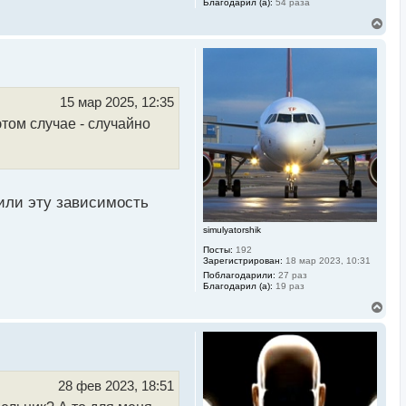
Благодарил (а):
54 раза
В
е
р
н
у
т
ь
15 мар 2025, 12:35
с
этом случае - случайно
я
к
н
а
ч
а
л
тили эту зависимость
у
simulyatorshik
Посты:
192
Зарегистрирован:
18 мар 2023, 10:31
Поблагодарили:
27 раз
Благодарил (а):
19 раз
В
е
р
н
у
т
ь
28 фев 2023, 18:51
с