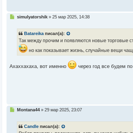
с
т
Н
simulyatorshik
»
25 мар 2025, 14:38
е
п
р
Batareika
писал(а):
о
Так между прочим и появляются новые торговые стр
ч
и
но как показывает жизнь, случайные вещи ча
т
а
н
Ахаххахаха, вот именно
через год все будем по
н
ы
й
п
о
с
т
Н
Montana44
»
29 мар 2025, 23:07
е
п
р
Candle
писал(а):
о