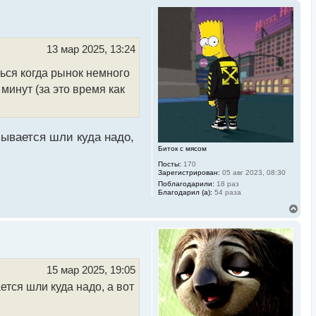
13 мар 2025, 13:24
ться когда рынок немного
 минут (за это время как
азывается шли куда надо,
Биток с мясом
Посты:
170
Зарегистрирован:
05 авг 2023, 08:30
Поблагодарили:
18 раз
Благодарил (а):
54 раза
В
е
р
н
у
т
ь
15 мар 2025, 19:05
с
ется шли куда надо, а вот
я
к
н