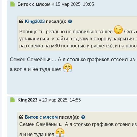
Н
Биток с мясом
»
15 мар 2025, 19:05
е
п
р
King2023
писал(а):
о
ч
Вообще ты реально не правильно зашел
Суть 
и
устаканиться, и зайти в сделку в сторону закрытия э
т
раз свечка на м30 полностью и рисуется), и на нов
а
н
н
Семён Семёёныч... А я столько графиков отсеил из-з
ы
а вот я и не туда шел
й
п
о
с
т
Н
King2023
»
20 мар 2025, 14:55
е
п
р
Биток с мясом
писал(а):
о
Семён Семёёныч... А я столько графиков отсеил из-з
ч
и
я и не туда шел