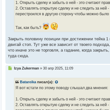
т
1. Открыть сделку и забыть о ней - это считают пр
а
2. Оставлять открытую сделку и не следить за ней 
н
перестроился в другую сторону чтобы можно было е
н
ы
й
Так, как быть?
п
о
с
Закрыть половину позиции при достижении тейка 1 к
т
двигай стоп. Тут уже все зависит от твоего подхода
что иначе это не торговля, а гадание, когда закрыт
туда сюда.
Н
Izya Zukerman
»
30 апр 2025, 11:09
е
п
р
Batareika
писал(а):
о
Я вот кстати по этому поводу слышал два мнения:
ч
и
т
1. Открыть сделку и забыть о ней - это считают пр
а
2. Оставлять открытую сделку и не следить за ней 
н