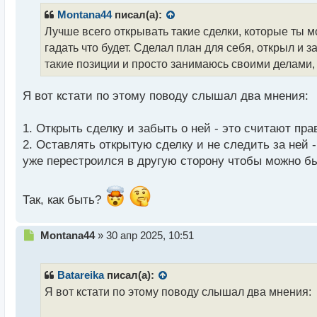
р
Montana44
писал(а):
о
Лучше всего открывать такие сделки, которые ты м
ч
гадать что будет. Сделал план для себя, открыл и з
и
т
такие позиции и просто занимаюсь своими делами, 
а
н
Я вот кстати по этому поводу слышал два мнения:
н
ы
й
1. Открыть сделку и забыть о ней - это считают пр
п
2. Оставлять открытую сделку и не следить за ней 
о
уже перестроился в другую сторону чтобы можно был
с
т
Так, как быть?
Н
Montana44
»
30 апр 2025, 10:51
е
п
р
Batareika
писал(а):
о
Я вот кстати по этому поводу слышал два мнения:
ч
и