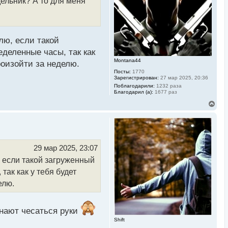
дельник? А то для меня
я
к
н
а
ч
а
лю, если такой
л
у
еделенные часы, так как
Montana44
роизойти за неделю.
Посты:
1770
Зарегистрирован:
27 мар 2025, 20:36
Поблагодарили:
1232 раза
Благодарил (а):
1677 раз
В
е
р
н
у
т
ь
29 мар 2025, 23:07
с
, если такой загруженный
я
к
так как у тебя будет
н
а
елю.
ч
а
л
инают чесаться руки
у
Shift