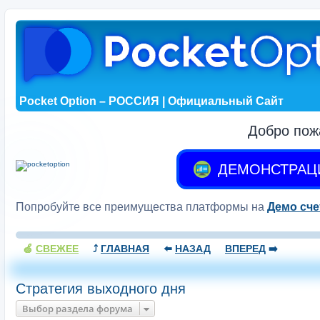
Pocket Option – РОССИЯ | Официальный Сайт
Добро пож
ДЕМОНСТРАЦ
Попробуйте все преимущества платформы на
Демо сче
🍏
СВЕЖЕЕ
⤴️
ГЛАВНАЯ
⬅️
НАЗАД
ВПЕРЕД
➡️
Стратегия выходного дня
Выбор раздела форума