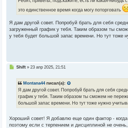
Ребят, приветы, подскажите, есть ли какая-нибудь 
ч
и
это единственное время когда могу поторговать
т
а
Я дам другой совет. Попробуй брать для себя сред
н
н
загруженный график у тебя. Таким образом ты сможе
ы
у тебя будет большой запас времени. Но тут тоже н
й
п
о
с
т
Н
Shift
»
23 апр 2025, 21:51
е
п
р
Montana44
писал(а):
о
Я дам другой совет. Попробуй брать для себя сре
ч
график у тебя. Таким образом ты сможем не пережив
и
т
большой запас времени. Но тут тоже нужно учитыва
а
н
н
Хороший совет! Я добавлю еще один фактор - когда 
ы
поэтому если с терпением и дисциплиной не очень,