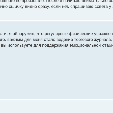
трашного не произошло. После я начинаю внимательно о
ок?
ычно ошибку видно сразу, если нет, спрашиваю совета у
печиваете эмоциональную устойчивость во время торговли?
е помогают вам оставаться спокойным и сосредоточенным 
ти, я обнаружил, что регулярные физические упражне
ого, важным для меня стало ведение торгового журнала
ы вы используете для поддержания эмоциональной стаби