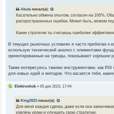
п
р
Akula
писал(а):
о
Касательно обмена опытом, согласен на 100%. Общ
ч
распространенных ошибок. Может быть, можем под
и
т
а
Какие стратегии ты считаешь наиболее эффектив
н
н
В текущих рыночных условиях я часто прибегаю к к
ы
й
использую технический анализ с элементами фунда
п
ориентированные на тренды, показывают хорошие р
о
с
Также интересуюсь такими инструментами, как RSI
т
для новых идей и методов. Что касается тебя, как
Н
Elektroshok
»
05 дек 2023, 17:44
е
п
р
King2023
писал(а):
о
Для меня каждая сделка, даже если она заканчива
ч
извлечь уроки и улучшить свою стратегию.
и