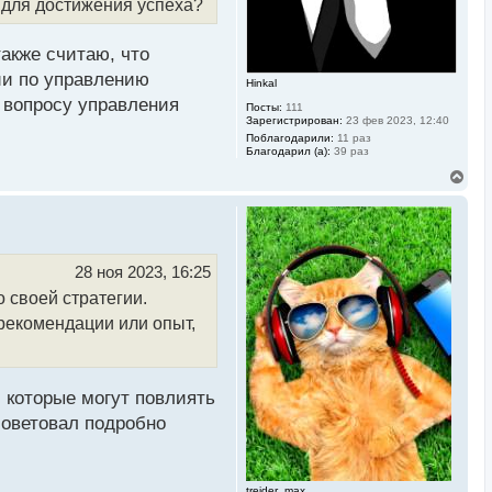
а
 для достижения успеха?
ч
а
л
также считаю, что
у
ии по управлению
Hinkal
 вопросу управления
Посты:
111
Зарегистрирован:
23 фев 2023, 12:40
Поблагодарили:
11 раз
Благодарил (а):
39 раз
В
е
р
н
у
т
ь
28 ноя 2023, 16:25
с
о своей стратегии.
я
к
 рекомендации или опыт,
н
а
ч
а
л
 которые могут повлиять
у
советовал подробно
treider_max