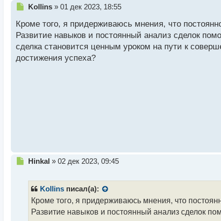
Н
Kollins
»
01 дек 2023, 18:55
е
Кроме того, я придерживаюсь мнения, что постоянн
п
р
Развитие навыков и постоянный анализ сделок помо
о
сделка становится ценным уроком на пути к совер
ч
достижения успеха?
и
т
а
н
н
ы
й
п
о
с
т
Н
Hinkal
»
02 дек 2023, 09:45
е
п
р
Kollins
писал(а):
о
Кроме того, я придерживаюсь мнения, что постоян
ч
Развитие навыков и постоянный анализ сделок помо
и