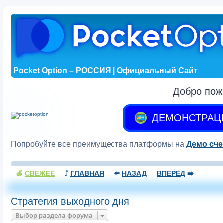
Pocket Option – РОССИЯ | Официальный Сайт
Добро пож
ДЕМОНСТРАЦ
Попробуйте все преимущества платформы на
Демо сче
🍏
СВЕЖЕЕ
⤴️
ГЛАВНАЯ
⬅️
НАЗАД
ВПЕРЕД
➡️
Стратегия выходного дня
Выбор раздела форума