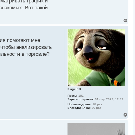
сматривать график и
 знакомых. Вот такой
 Может быть, у вас есть
В
в любых рыночных
е
р
н
у
ния помогают мне
т
ь
, чтобы анализировать
с
льности в торговле?
я
к
н
а
ч
а
л
у
King2023
Посты:
151
Зарегистрирован:
01 мар 2023, 12:42
Поблагодарили:
10 раз
Благодарил (а):
20 раз
В
е
р
н
у