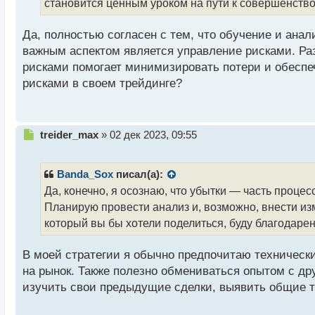
т
становится ценным уроком на пути к совершенств
а
н
Да, полностью согласен с тем, что обучение и анал
н
важным аспектом является управление рисками. Раз
ы
й
рисками помогает минимизировать потери и обеспе
п
рисками в своем трейдинге?
о
с
т
Н
treider_max
»
02 дек 2023, 09:55
е
п
р
Banda_Sox
писал(а):
о
Да, конечно, я осознаю, что убытки — часть проце
ч
Планирую провести анализ и, возможно, внести изм
и
т
который вы бы хотели поделиться, буду благодарен
а
н
В моей стратегии я обычно предпочитаю технически
н
на рынок. Также полезно обмениваться опытом с др
ы
й
изучить свои предыдущие сделки, выявить общие т
п
о