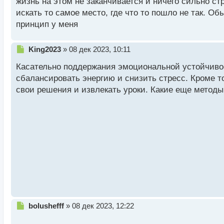
жизнь на этом не заканчивается и ничего сильно с
анализируете свои ошибки после завершения сдел
искать то самое место, где что то пошло не так. Об
принцип у меня
Также интересно услышать, каким образом вы обес
какие-то конкретные методы или ритуалы, которы
Н
King2023
»
08 дек 2023, 10:11
условиях?
е
Касательно поддержания эмоциональной устойчивос
п
р
сбалансировать энергию и снизить стресс. Кроме т
о
свои решения и извлекать уроки. Какие еще метод
ч
и
т
а
н
н
ы
й
п
о
с
т
Н
bolushefff
»
08 дек 2023, 12:22
е
п