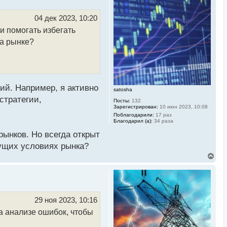
у
т
ь
04 дек 2023, 10:20
с
и помогать избегать
я
к
на рынке?
н
а
ч
а
л
у
ий. Например, я активно
satosha
стратегии,
Посты:
132
Зарегистрирован:
10 июн 2023, 10:08
Поблагодарили:
17 раз
Благодарил (а):
34 раза
ынков. Но всегда открыт
кущих условиях рынка?
В
е
р
н
у
т
ь
29 ноя 2023, 10:16
с
а анализе ошибок, чтобы
я
к
н