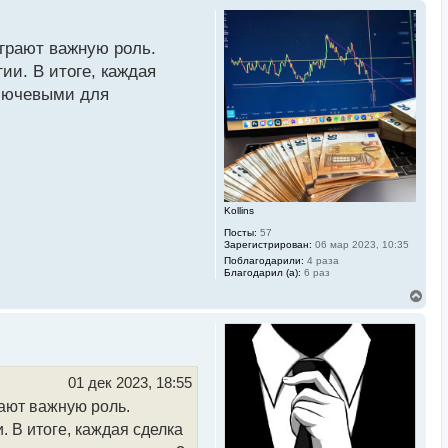
играют важную роль.
ии. В итоге, каждая
ключевыми для
Kollins
Посты:
57
Зарегистрирован:
06 мар 2023, 10:35
Поблагодарили:
4 раза
Благодарил (а):
6 раз
В
е
р
н
у
т
ь
01 дек 2023, 18:55
с
рают важную роль.
я
к
 В итоге, каждая сделка
н