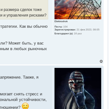
а
ч
 и размера сделок тоже
а
л
ти и управления рисками?
у
Elektroshok
тратегии. Как вы обычно
Посты:
104
Зарегистрирован:
21 фев 2023, 08:05
Благодарил (а):
16 раз
ли? Может быть, у вас
ченным в любых рыночных
В
е
р
н
у
апряжение. Также, я
т
ь
с
я
к
могает снять стресс и
н
а
ональной устойчивости,
ч
а
 отношении?
л