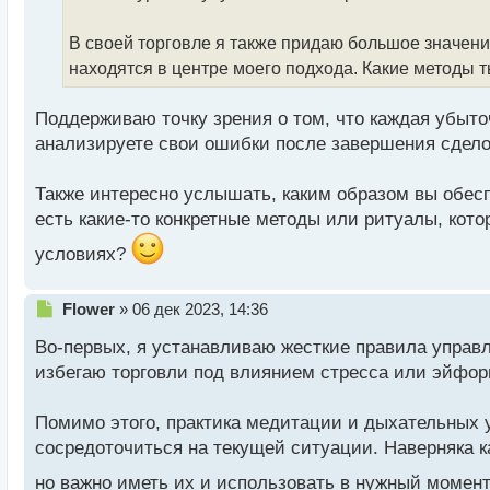
т
а
В своей торговле я также придаю большое значени
н
находятся в центре моего подхода. Какие методы
н
ы
й
Поддерживаю точку зрения о том, что каждая убыто
п
анализируете свои ошибки после завершения сдело
о
с
Также интересно услышать, каким образом вы обес
т
есть какие-то конкретные методы или ритуалы, ко
условиях?
Н
Flower
»
06 дек 2023, 14:36
е
Во-первых, я устанавливаю жесткие правила управл
п
р
избегаю торговли под влиянием стресса или эйфор
о
ч
Помимо этого, практика медитации и дыхательных у
и
т
сосредоточиться на текущей ситуации. Наверняка 
а
но важно иметь их и использовать в нужный момент
н