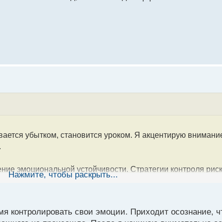
вается убытком, становится уроком. Я акцентирую внимани
.
ение эмоциональной устойчивости. Стратегии контроля риск
Нажмите, чтобы раскрыть...
 методы ты используешь для сохранения эмоциональной уст
мя контролировать свои эмоции. Приходит осознание, чт
чная сделка – это возможность для роста и улучшения стра