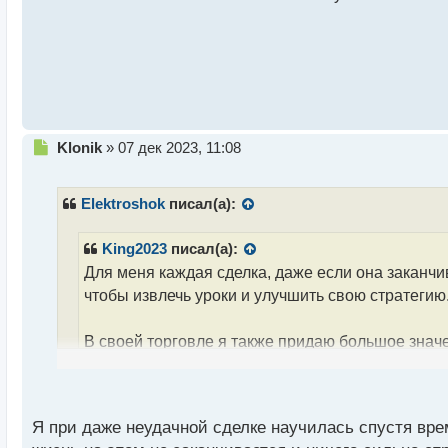
н
ы
й
п
о
с
т
Н
Klonik
»
07 дек 2023, 11:08
е
п
р
Elektroshok
писал(а):
о
ч
King2023
писал(а):
и
Для меня каждая сделка, даже если она заканчи
т
а
чтобы извлечь уроки и улучшить свою стратегию
н
н
В своей торговле я также придаю большое знач
ы
й
тоже находятся в центре моего подхода. Какие
п
рисками?
о
с
Я при даже неудачной сделке научилась спустя вре
Поддерживаю точку зрения о том, что каждая убыто
т