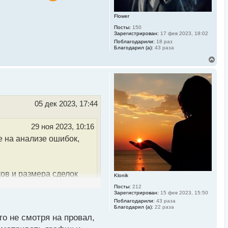
у
Flower
Посты:
150
Зарегистрирован:
17 фев 2023, 18:02
Поблагодарили:
18 раз
Благодарил (а):
43 раза
В
е
р
н
у
т
ь
05 дек 2023, 17:44
с
я
к
29 ноя 2023, 10:16
н
а
е на анализе ошибок,
ч
а
л
у
ов и размера сделок
Klonik
ойчивости и управления
Посты:
212
Зарегистрирован:
15 фев 2023, 15:50
Поблагодарили:
43 раза
Благодарил (а):
22 раза
о не смотря на провал,
тегии. Как вы обычно