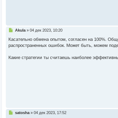
с
т
Н
Akula
»
04 дек 2023, 10:20
е
Касательно обмена опытом, согласен на 100%. Общ
п
р
распространенных ошибок. Может быть, можем под
о
ч
Какие стратегии ты считаешь наиболее эффективн
и
т
а
н
н
ы
й
п
о
с
т
Н
satosha
»
04 дек 2023, 17:52
е