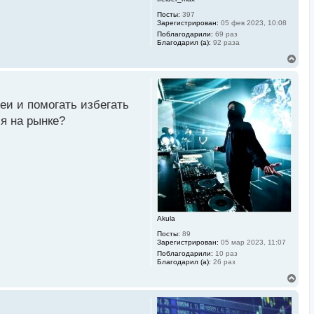
Посты:
397
Зарегистрирован:
05 фев 2023, 10:08
Поблагодарили:
69 раз
Благодарил (а):
92 раза
В
е
р
н
у
еи и помогать избегать
т
ь
я на рынке?
с
я
к
н
а
ч
а
л
у
Akula
Посты:
89
Зарегистрирован:
05 мар 2023, 11:07
Поблагодарили:
10 раз
Благодарил (а):
26 раз
В
е
р
н