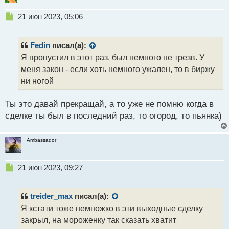
н
н
Н
21 июн 2023, 05:06
ы
е
й
п
п
р
Fedin
писал(а):
о
о
Я пропустил в этот раз, был немного не трезв. У
с
ч
меня закон - если хоть немного ужален, то в биржу
т
и
т
ни ногой
а
н
Ты это давай прекращай, а то уже не помню когда в
н
сделке ты был в последний раз, то огород, то пьянка)
ы
й
п
Ambassador
о
с
т
Н
21 июн 2023, 09:27
е
п
р
treider_max
писал(а):
о
Я кстати тоже немножко в эти выходные сделку
ч
закрыл, на мороженку так сказать хватит
и