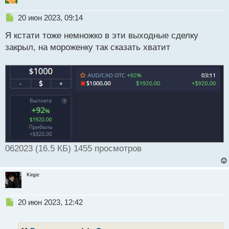
Н
20 июн 2023, 09:14
е
Я кстати тоже немножко в эти выходные сделку
п
р
закрыл, на мороженку так сказать хватит
о
ч
и
т
а
н
н
ы
й
п
о
062023 (16.5 КБ) 1455 просмотров
с
т
Kirgiz
Н
20 июн 2023, 12:42
е
п