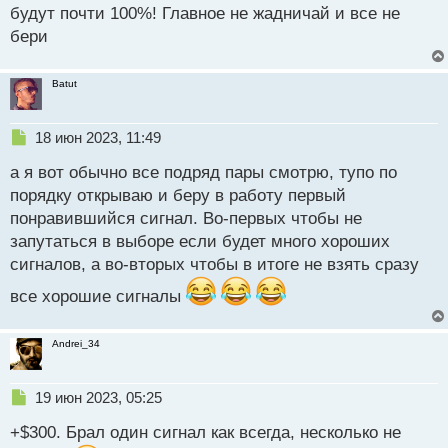
й
будут почти 100%! Главное не жадничай и все не
п
бери
о
с
т
Batut
Н
18 июн 2023, 11:49
е
а я вот обычно все подряд пары смотрю, тупо по
п
р
порядку открываю и беру в работу первый
о
понравившийся сигнал. Во-первых чтобы не
ч
запутаться в выборе если будет много хороших
и
т
сигналов, а во-вторых чтобы в итоге не взять сразу
а
все хорошие сигналы
н
н
ы
Andrei_34
й
п
о
Н
19 июн 2023, 05:25
с
е
т
+$300. Брал один сигнал как всегда, несколько не
п