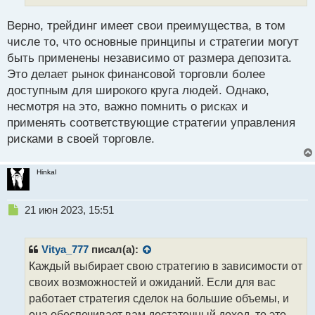
ы
й
Верно, трейдинг имеет свои преимущества, в том
п
числе то, что основные принципы и стратегии могут
о
быть применены независимо от размера депозита.
с
Это делает рынок финансовой торговли более
т
доступным для широкого круга людей. Однако,
несмотря на это, важно помнить о рисках и
применять соответствующие стратегии управления
рисками в своей торговле.
Hinkal
Н
21 июн 2023, 15:51
е
п
р
Vitya_777
писал(а):
о
Каждый выбирает свою стратегию в зависимости от
ч
своих возможностей и ожиданий. Если для вас
и
т
работает стратегия сделок на большие объемы, и
а
она обеспечивает вам достаточный доход, то это