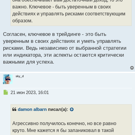
н
важно. Ключевое - быть уверенным в своих
н
действиях и управлять рисками соответствующим
ы
й
образом.
п
о
Согласен, ключевое в трейдинге - это быть
с
уверенным в своих действиях и уметь управлять
т
рисками. Ведь независимо от выбранной стратегии
или индикатора, эти аспекты остаются критически
важными для успеха.
sky_d
Н
21 июн 2023, 16:01
е
п
р
damon albarn
писал(а):
о
ч
Агрессивно получилось конечно, но все равно
и
т
круто. Мне кажется я бы запаниковал в такой