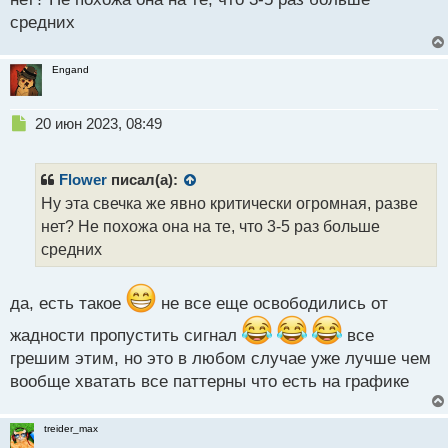
о
средних
ч
и
т
Engand
а
н
н
Н
20 июн 2023, 08:49
ы
е
й
п
п
р
Flower
писал(а):
о
о
Ну эта свечка же явно критически огромная, разве
с
ч
нет? Не похожа она на те, что 3-5 раз больше
т
и
т
средних
а
н
н
да, есть такое
не все еще освободились от
ы
жадности пропустить сигнал
все
й
п
грешим этим, но это в любом случае уже лучше чем
о
вообще хватать все паттерны что есть на графике
с
т
treider_max