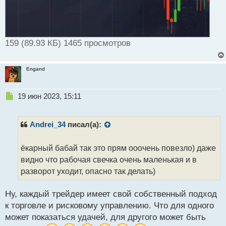
159 (89.93 КБ) 1465 просмотров
Engand
Н
19 июн 2023, 15:11
е
п
р
Andrei_34
писал(а):
о
ч
ёкарный бабай так это прям ооочень повезло) даже
и
т
видно что рабочая свечка очень маленькая и в
а
разворот уходит, опасно так делать)
н
н
Ну, каждый трейдер имеет свой собственный подход
ы
й
к торговле и рисковому управлению. Что для одного
п
может показаться удачей, для другого может быть
о