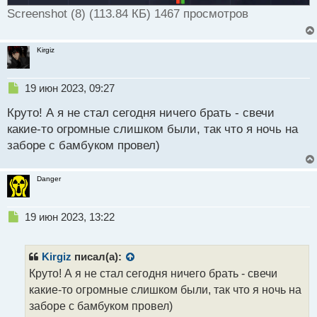
Screenshot (8) (113.84 КБ) 1467 просмотров
Kirgiz
Н
19 июн 2023, 09:27
е
Круто! А я не стал сегодня ничего брать - свечи
п
р
какие-то огромные слишком были, так что я ночь на
о
заборе с бамбуком провел)
ч
и
т
Danger
а
н
н
Н
19 июн 2023, 13:22
ы
е
й
п
п
р
Kirgiz
писал(а):
о
о
Круто! А я не стал сегодня ничего брать - свечи
с
ч
какие-то огромные слишком были, так что я ночь на
т
и
т
заборе с бамбуком провел)