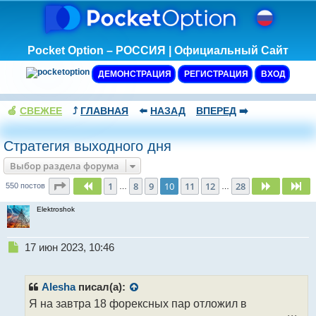
Pocket Option – РОССИЯ | Официальный Сайт
ДЕМОНСТРАЦИЯ
РЕГИСТРАЦИЯ
ВХОД
🍏
СВЕЖЕЕ
⤴️
ГЛАВНАЯ
⬅️
НАЗАД
ВПЕРЕД
➡️
Стратегия выходного дня
Выбор раздела форума
Страница
10
из
28
1
8
9
10
11
12
28
Пред.
След.
Сл
550 постов
…
…
Elektroshok
Н
17 июн 2023, 10:46
е
п
р
Alesha
писал(а):
о
Я на завтра 18 форексных пар отложил в
ч