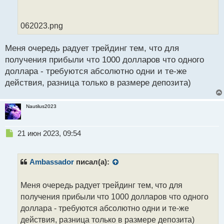
т
а
н
062023.png
н
ы
й
Меня очередь радует трейдинг тем, что для
п
получения прибыли что 1000 долларов что одного
о
доллара - требуются абсолютно одни и те-же
с
действия, разница только в размере депозита)
т
Nautilus2023
Н
21 июн 2023, 09:54
е
п
р
Ambassador
писал(а):
о
ч
Меня очередь радует трейдинг тем, что для
и
т
получения прибыли что 1000 долларов что одного
а
доллара - требуются абсолютно одни и те-же
н
действия, разница только в размере депозита)
н