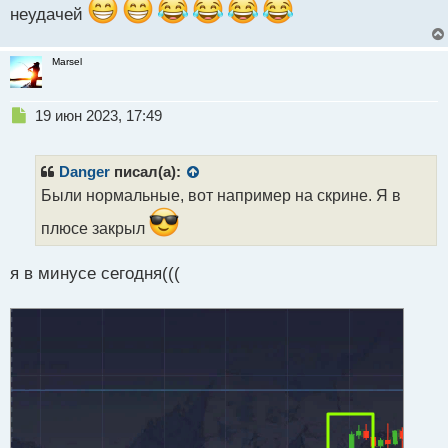
с
неудачей
т
Marsel
Н
19 июн 2023, 17:49
е
п
р
Danger
писал(а):
о
Были нормальные, вот например на скрине. Я в
ч
и
плюсе закрыл
т
а
я в минусе сегодня(((
н
н
ы
й
п
о
с
т