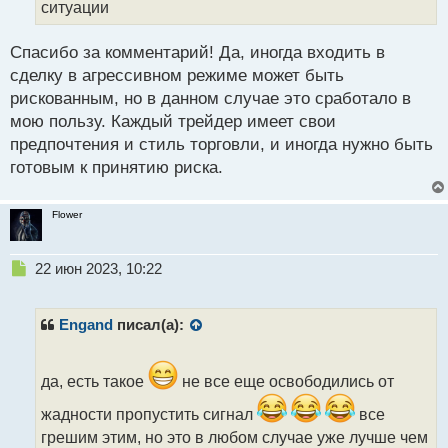
а
ситуации
н
н
Спасибо за комментарий! Да, иногда входить в
ы
й
сделку в агрессивном режиме может быть
п
рискованным, но в данном случае это сработало в
о
мою пользу. Каждый трейдер имеет свои
с
предпочтения и стиль торговли, и иногда нужно быть
т
готовым к принятию риска.
Flower
Н
22 июн 2023, 10:22
е
п
р
Engand
писал(а):
о
ч
и
да, есть такое
не все еще освободились от
т
а
жадности пропустить сигнал
все
н
грешим этим, но это в любом случае уже лучше чем
н