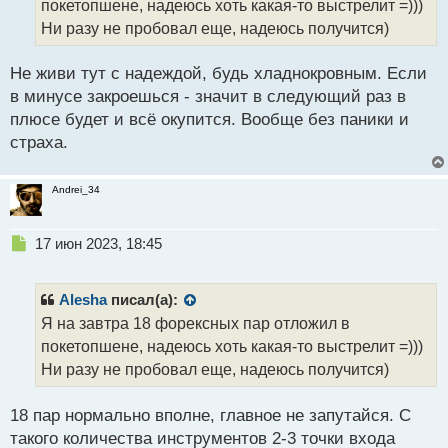
покетопшене, надеюсь хоть какая-то выстрелит =)))
и
т
Ни разу не пробовал еще, надеюсь получится)
а
н
Не живи тут с надеждой, будь хладнокровным. Если
н
в минусе закроешься - значит в следующий раз в
ы
й
плюсе будет и всё окупится. Вообще без паники и
п
страха.
о
с
т
Andrei_34
Н
17 июн 2023, 18:45
е
п
р
Alesha
писал(а):
о
Я на завтра 18 форексных пар отложил в
ч
покетопшене, надеюсь хоть какая-то выстрелит =)))
и
т
Ни разу не пробовал еще, надеюсь получится)
а
н
18 пар нормально вполне, главное не запутайся. С
н
такого количества инструментов 2-3 точки входа
ы