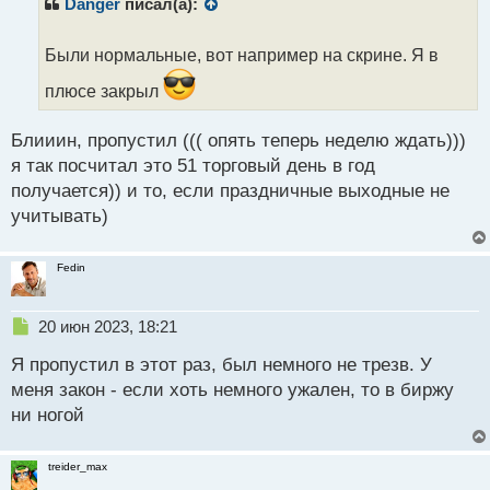
р
Danger
писал(а):
о
ч
Были нормальные, вот например на скрине. Я в
и
т
плюсе закрыл
а
н
н
Блииин, пропустил ((( опять теперь неделю ждать)))
ы
я так посчитал это 51 торговый день в год
й
получается)) и то, если праздничные выходные не
п
учитывать)
о
с
т
Fedin
Н
20 июн 2023, 18:21
е
Я пропустил в этот раз, был немного не трезв. У
п
р
меня закон - если хоть немного ужален, то в биржу
о
ни ногой
ч
и
т
treider_max
а