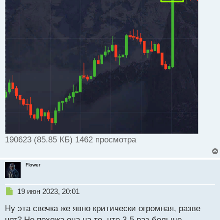
190623 (85.85 КБ) 1462 просмотра
Flower
Н
19 июн 2023, 20:01
е
Ну эта свечка же явно критически огромная, разве
п
р
нет? Не похожа она на те, что 3-5 раз больше