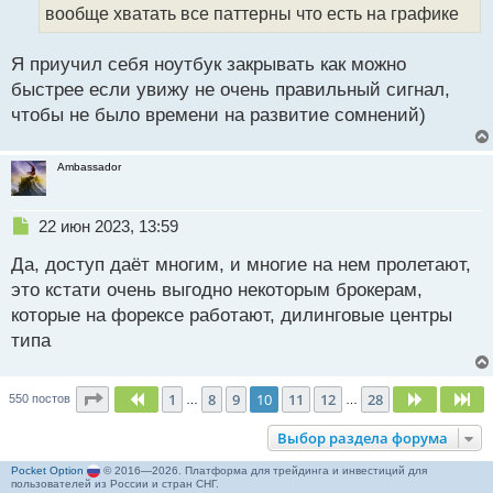
вообще хватать все паттерны что есть на графике
ы
й
п
Я приучил себя ноутбук закрывать как можно
о
быстрее если увижу не очень правильный сигнал,
с
чтобы не было времени на развитие сомнений)
т
Ambassador
Н
22 июн 2023, 13:59
е
Да, доступ даёт многим, и многие на нем пролетают,
п
р
это кстати очень выгодно некоторым брокерам,
о
которые на форексе работают, дилинговые центры
ч
типа
и
т
а
Страница
10
из
28
1
8
9
10
11
12
28
Пред.
След.
Сл
550 постов
…
…
н
н
Выбор раздела форума
ы
й
Pocket Option
© 2016—2026. Платформа для трейдинга и инвестиций для
п
пользователей из России и стран СНГ.