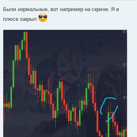
а
н
Были нормальные, вот например на скрине. Я в
н
ы
плюсе закрыл
й
п
о
с
т