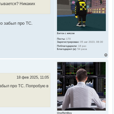
с
атывается? Никаких
я
к
н
а
ч
а
то забыл про ТС.
л
у
Биток с мясом
Посты:
170
Зарегистрирован:
05 авг 2023, 08:30
Поблагодарили:
18 раз
Благодарил (а):
54 раза
В
е
р
н
у
т
ь
18 фев 2025, 11:05
с
я
забыл про ТС. Попробую в
к
н
а
ч
а
л
у
OneRichBoy