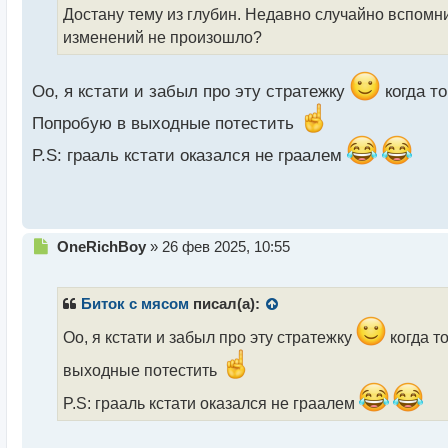
о
Достану тему из глубин. Недавно случайно вспомни
ч
изменений не произошло?
и
т
а
Оо, я кстати и забыл про эту стратежку
когда то
н
н
Попробую в выходные потестить
ы
й
P.S: грааль кстати оказался не граалем
п
о
с
т
Н
OneRichBoy
»
26 фев 2025, 10:55
е
п
р
Биток с мясом
писал(а):
о
ч
Оо, я кстати и забыл про эту стратежку
когда т
и
выходные потестить
т
а
P.S: грааль кстати оказался не граалем
н
н
ы