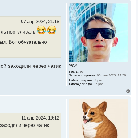
07 апр 2024, 21:18
ыль прогуливать
был. Вот обязательно
sky_d
пой заходили через чатик
Посты:
95
Зарегистрирован:
06 фев 2023, 14:58
Поблагодарили:
7 раз
Благодарил (а):
37 раз
В
е
р
н
у
т
ь
11 апр 2024, 19:12
с
 заходили через чатик
я
к
н