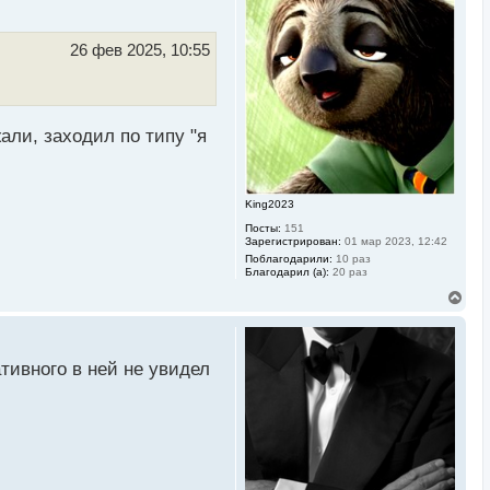
у
т
ь
26 фев 2025, 10:55
с
я
к
н
а
али, заходил по типу "я
ч
а
л
у
King2023
Посты:
151
Зарегистрирован:
01 мар 2023, 12:42
Поблагодарили:
10 раз
Благодарил (а):
20 раз
В
е
р
н
у
тивного в ней не увидел
т
ь
с
я
к
н
а
ч