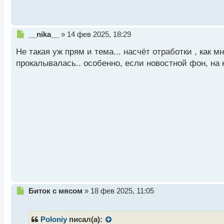
с
т
Н
__nika__
»
14 фев 2025, 18:29
е
Не такая уж прям и тема... насчёт отработки , как м
п
р
прокалывалась.. особенно, если новостной фон, на 
о
ч
и
т
а
н
н
ы
й
п
о
с
т
Н
Биток с мясом
»
18 фев 2025, 11:05
е
п
р
Poloniy
писал(а):