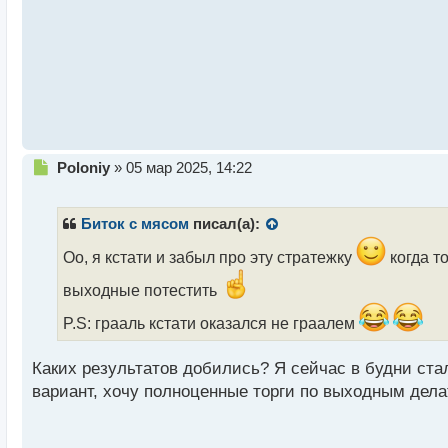
н
н
ы
й
п
о
с
т
Н
Poloniy
»
05 мар 2025, 14:22
е
п
р
Биток с мясом
писал(а):
о
ч
Оо, я кстати и забыл про эту стратежку
когда т
и
выходные потестить
т
а
P.S: грааль кстати оказался не граалем
н
н
ы
Каких результатов добились? Я сейчас в будни стал
й
вариант, хочу полноценные торги по выходным дел
п
о
с