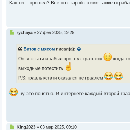
Как тест прошел? Все по старой схеме также отраб
й
п
о
с
т
Н
ryzhaya
»
27 фев 2025, 19:28
е
п
р
Биток с мясом
писал(а):
о
ч
Оо, я кстати и забыл про эту стратежку
когда т
и
выходные потестить
т
а
P.S: грааль кстати оказался не граалем
н
н
ы
ну это понятно. В интернете каждый второй гра
й
п
о
с
т
Н
King2023
»
03 мар 2025, 09:10