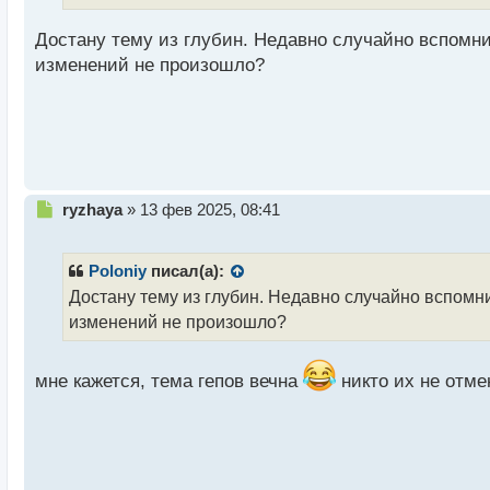
т
а
Достану тему из глубин. Недавно случайно вспомнил
н
н
изменений не произошло?
ы
й
п
о
с
т
Н
ryzhaya
»
13 фев 2025, 08:41
е
п
р
Poloniy
писал(а):
о
Достану тему из глубин. Недавно случайно вспомни
ч
изменений не произошло?
и
т
а
мне кажется, тема гепов вечна
никто их не отмен
н
н
ы
й
п
о