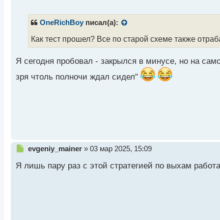
е
п
р
OneRichBoy
писал(а):
о
ч
Как тест прошел? Все по старой схеме также отра
и
т
Я сегодня пробовал - закрылся в минусе, но на сам
а
н
зря чтоль полночи ждал сидел"
н
ы
й
п
о
с
т
Н
evgeniy_mainer
»
03 мар 2025, 15:09
е
Я лишь пару раз с этой стратегией по выхам работа
п
р
о
ч
и
т
а