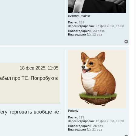
а
л
у
evgeniy_mainer
Посты:
231
Зарегистрирован:
27 фев 2023, 16:08
Поблагодарили:
23 раза
Благодарил (а):
12 раз
В
е
р
н
у
т
ь
18 фев 2025, 11:05
с
я
забыл про ТС. Попробую в
к
н
а
ч
а
л
у
Poloniy
бегу торговать вообще не
Посты:
173
Зарегистрирован:
15 фев 2023, 10:58
Поблагодарили:
26 раз
Благодарил (а):
21 раз