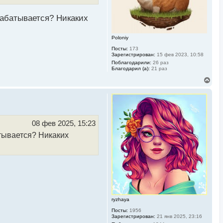
а
ч
а
рабатывается? Никаких
л
у
Poloniy
Посты:
173
Зарегистрирован:
15 фев 2023, 10:58
Поблагодарили:
26 раз
Благодарил (а):
21 раз
В
е
р
н
у
т
ь
08 фев 2025, 15:23
с
атывается? Никаких
я
к
н
а
ч
а
л
у
ryzhaya
Посты:
1956
Зарегистрирован:
21 янв 2025, 23:16