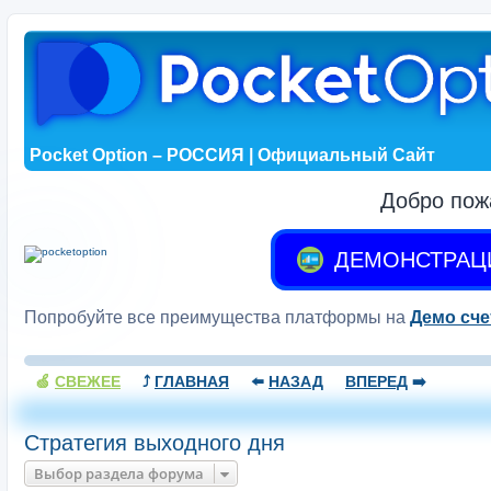
Pocket Option – РОССИЯ | Официальный Сайт
Добро пож
ДЕМОНСТРАЦ
Попробуйте все преимущества платформы на
Демо сче
🍏
СВЕЖЕЕ
⤴️
ГЛАВНАЯ
⬅️
НАЗАД
ВПЕРЕД
➡️
Стратегия выходного дня
Выбор раздела форума