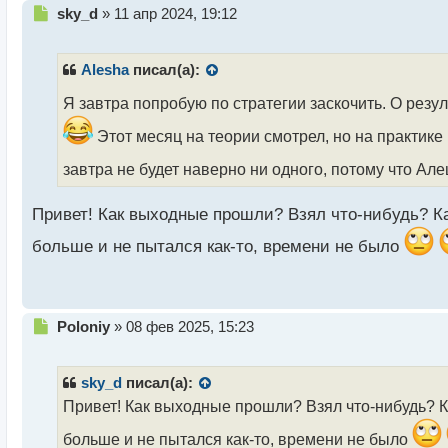
Н
sky_d
»
11 апр 2024, 19:12
е
п
р
Alesha
писал(а):
о
ч
Я завтра попробую по стратегии заскочить. О резу
и
Этот месяц на теории смотрел, но на практике
т
а
завтра не будет наверно ни одного, потому что А
н
н
ы
Привет! Как выходные прошли? Взял что-нибудь? Как
й
больше и не пытался как-то, времени не было
п
о
с
т
Н
Poloniy
»
08 фев 2025, 15:23
е
п
р
sky_d
писал(а):
о
Привет! Как выходные прошли? Взял что-нибудь? Ка
ч
и
больше и не пытался как-то, времени не было