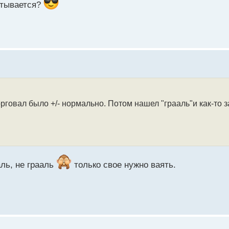
атывается?
орговал было +/- нормально. Потом нашел "грааль"и как-то 
аль, не грааль
только свое нужно ваять.