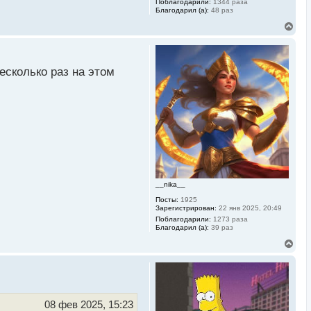
Поблагодарили:
1344 раза
Благодарил (а):
48 раз
В
е
р
н
у
несколько раз на этом
т
ь
с
я
к
н
а
ч
а
л
у
__nika__
Посты:
1925
Зарегистрирован:
22 янв 2025, 20:49
Поблагодарили:
1273 раза
Благодарил (а):
39 раз
В
е
р
н
у
т
ь
08 фев 2025, 15:23