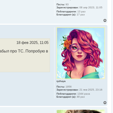
Посты:
93
Зарегистрирован:
08 апр 2023, 11:05
Поблагодарили:
13 раз
Благодарил (а):
17 раз
В
е
р
н
у
т
ь
18 фев 2025, 11:05
с
я
забыл про ТС. Попробую в
к
н
а
ч
а
л
у
ryzhaya
Посты:
1956
Зарегистрирован:
21 янв 2025, 23:16
Поблагодарили:
1344 раза
Благодарил (а):
48 раз
В
е
р
н